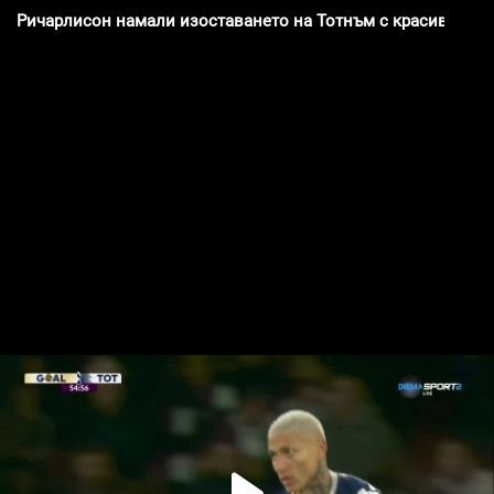
Ричарлисон намали изоставането на Тотнъм с красив гол