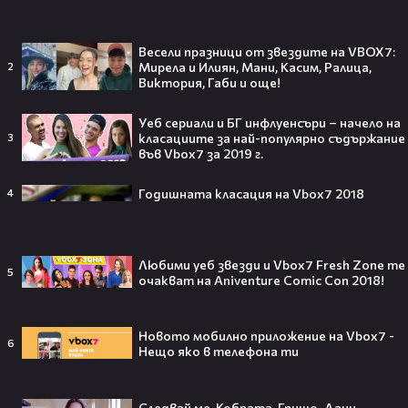
Черно море - Лудогорец 2:3 /репортаж/
gongbg
01:06
Весели празници от звездите на VBOX7:
Шокираща грешка! ЦСКА удвои срещу
Мирела и Илиян, Мани, Касим, Ралица,
2
Септември
Виктория, Габи и още!
1
gongbg
00:30
Уеб сериали и БГ инфлуенсъри – начело на
OPERA_VARNA-NORMA
класациите за най-популярно съдържание
3
Paid Publications
във Vbox7 за 2019 г.
00:38
64 години без най-голямата икона на
XX век: Мерилин Монро от фабриката
Годишната класация на Vbox7 2018
4
до кориците на списанията
1
Новините на NOVA
00:31
OPERA VARNA ERMONELA JAHO
Любими уеб звезди и Vbox7 Fresh Zone те
5
Paid Publications
очакват на Aniventure Comic Con 2018!
07:50
VOID & Girl Code: Всичко за K-pop
сцената и мечтите им
Новото мобилно приложение на Vbox7 -
Галин Найденов
6
00:32
Нещо яко в телефона ти
Звездни представления на Турнадот
Paid Publications
Следвай ме, Кобрата, Гришо, Дани