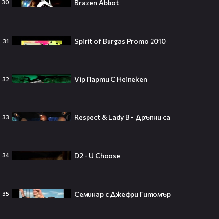
Brazen Abbot
30
„Ще се омъжиш ли за мен?“: Фен
предложи брак на Зендая, а тя
отвърна само с три думи😅
Spirit of Burgas Promo 2010
31
Vip Парти С Heineken
32
Кралят на YouTube – младоженец:
MrBeast се ожени!💍🥰
Respect & Lady B - Дръпни са
33
D2 - U Choose
34
Кой съсипа Фантастичната
четворка? Майлс Телър
проговаря десетилетие по-късно
🎬👀💥
Семинар с Джефри Гитомър
35