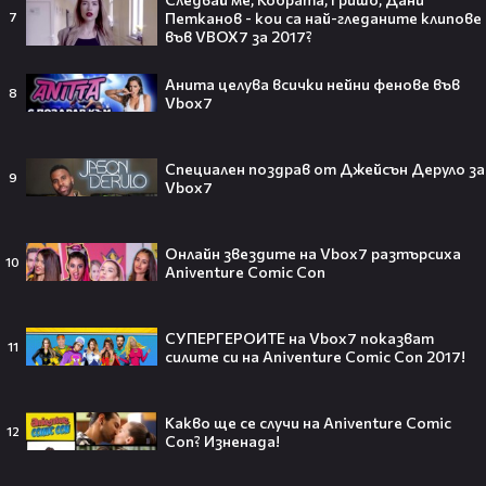
Петканов - кои са най-гледaните клипове
7
във VBOX7 за 2017?
Тийнейджър почти спечели над
Анита целува всички нейни фенове във
8
милион долара с тотален гейминг
Vbox7
трол😯💥
Специален поздрав от Джейсън Деруло за
9
Vbox7
55 милиарда по-късно: EA вече
Онлайн звездите на Vbox7 разтърсиха
официално е собственост на
10
Aniventure Comic Con
Саудитска Арабия💰
СУПЕРГЕРОИТЕ на Vbox7 показват
11
силите си на Aniventure Comic Con 2017!
Barbie 2 има краен срок до 2026,
който трябва да спази, иначе
Какво ще се случи на Aniventure Comic
12
никога няма да се случи.😯💥
Con? Изненада!