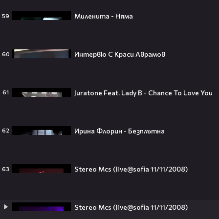
Световното първенство по
Миленита - Няма
59
футбол заедно с Мадона, Шакира
и BTS!⚽🤩
Интервю С Краси Аврамов
60
ANIVENTURE COMIC CON 2026:
Влязохме в друг свят!
Juratone Feat. Lady B - Chance To Love You
61
08:16
Ирина Флорин - Безплътна
62
Бербо смени терена: от „Олд
Трафорд“ директно на
театралната сцена👀⚽
Stereo Mcs (live@sofia 11/11/2008)
63
Stereo Mcs (live@sofia 11/11/2008)
250 години тишина: Америка