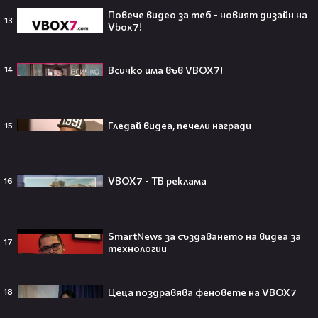
Повече видео за теб - новият дизайн на
13
Vbox7!
След тежка контузия: Дейв
Батиста е новият Кратос!😯💥
Всичко има във VBOX7!
14
Гледай видеа, печели награди
15
„Спайдър-мен: Нов ден“ буквално
взриви кината у нас – ето защо
всички говорят за него👀🎬
VBOX7 - ТВ реклама
16
SmartNews за създаването на видеа за
17
технологии
След Брадли Купър, Ирина Шейк
отново е влюбена? Новият мъж
до супермодела разпали лавина от
Цеца поздравява феновете на VBOX7
18
слухове🧐