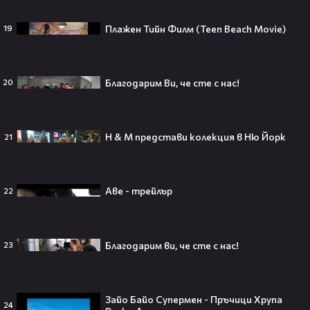
Плажен Тийн Филм (Teen Beach Movie)
19
Пи Диди излиза по-рано от
затвора? Новата дата вече е
факт!💥
Благодарим Ви, че сте с нас!
20
H & M представи колекция в Ню Йорк
21
Сватбата, която чакаше целият
свят! Кристиано Роналдо се жени!
💍🍾
Аве - трейлър
22
Ариана Гранде изчезва?!
Благодарим ви, че сте с нас!
23
Решението ѝ шокира всички!😯💥
Зайо Байо Супермен - Пръчици Хрупа
24