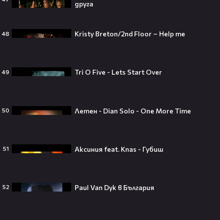
друга
Theo в The Voice Cast: "Правен съм
в дискотека!" 👀💥
Kristy Breton/2nd Floor – Help me
48
Tri O Five - Lets Start Over
49
Съдията отложи сливането на
Paramount и Warner Bros. за 110
милиарда долара!😯💥
Летен - Dian Solo - One More Time
50
Аксиния feat. Knas - Губиш
51
Любов или скандал? Карди Би и
Мадука Окойе разпалиха
интернет❤️‍🔥🔥
Paul Van Dyk в България
52