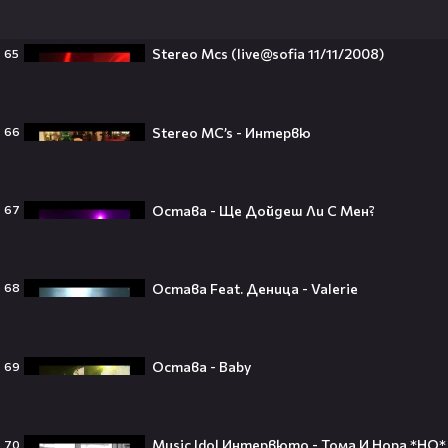
зарови капсула, която никой жив
днес няма да отвори👀💥
Stereo Mcs (live@sofia 11/11/2008)
65
Stereo MC’s - Интервю
66
Ерлинг Холанд ghost-на Том
Холанд?! 💀 Защо Спайдър-мен
остана на "seen"😅
Остава - Ще Дойдеш Ли С Мен?
67
Втори шанс за любовта? Ариана
Остава Feat. Деница - Valerie
68
Гранде и Рики Алварес отново
заедно!😍
Остава - Baby
69
VESSOU влиза в света на онлайн
Music Idol Интервюто - Тома И Нора *HQ*
70
сериалите с „Кварталът на