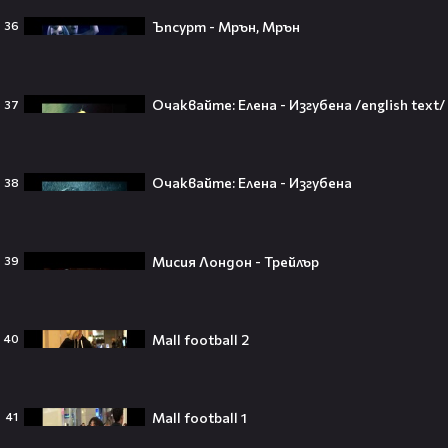
Ъпсурт - Мрън, Мрън
36
Селена Гомес празнува рождения
си ден: Как момичето от „Disney“
се превърна в световна икона🤩🎂
Очаквайте: Елена - Изгубена /english text/
37
Джон Сина сподели 4 неща, които
Очаквайте: Елена - Изгубена
38
могат да съсипят всяко GenZ:
„Ако ги имаш, провалът е
гарантиран“🧐💥
Мисия Лондон - Трейлър
39
Изследовател на НЛО: "САЩ
Mall football 2
40
притежават технология за
телепортация!"😯💥
Mall football 1
41