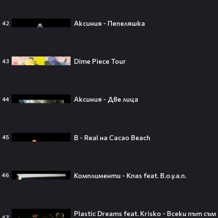
Трагедия разтърси Холивуд:
Младата звезда от „Годзила
Аксиния - Пепеляшка
42
срещу Конг“ си отиде на 18🕊️
Dime Piece Tour
43
Ламин Ямал: Момчето, което
покори света на 19 — историята
Аксиния - Две лица
44
на новия символ във футбола🤩⚽
B - Real на Cacao Beach
45
Защо Ахил липсва от „Одисей“ на
Кристофър Нолън? Най-
странното решение във филма
Комплименти - Knas feat. B.o.y.a.n.
46
всъщност има логика
Plastic Dreams feat. Krisko - Всеки път съм
47