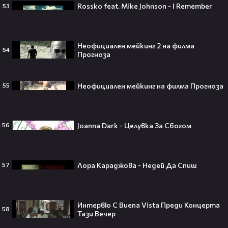
Плати ли FIFA милиони на
Rossko feat. Mike Johnson - I Remember
53
IShowSpeed?! Истината зад
сделката, която разтърси целия
интернет🤑💥
Неофициален мейкинг 2 на филма
54
Прогноза
„Game of Thrones“ най-накрая
Неофициален мейкинг на филма Прогноза
55
получава PC версията която
чакахме🎮🤩
Joanna Dark - Целувка За Сбогом
56
Топ 5 игри, които ще ти дадат
усещането за „Одисея“ на
Лора Караджова - Недей Да Спиш
57
Кристофър Нолан🤩🎮
Интервю С Buena Vista Преди Концерта
58
Тази Вечер
Джъстин Бийбър ще пее на