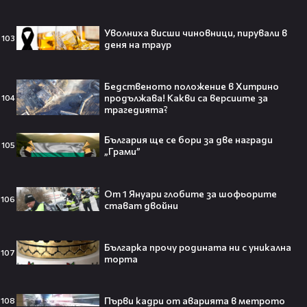
Уволниха висши чиновници, пирували в
103
деня на траур
Трагедия разтърси Холивуд:
Младата звезда от „Годзила
срещу Конг“ си отиде на 18🕊️
Бедственото положение в Хитрино
продължава! Какви са версиите за
104
трагедията?
България ще се бори за две награди
105
Ламин Ямал: Момчето, което
„Грами”
покори света на 19 — историята
на новия символ във футбола🤩⚽
От 1 Януари глобите за шофьорите
106
стават двойни
Българка прочу родината ни с уникална
Защо Ахил липсва от „Одисей“ на
107
торта
Кристофър Нолън? Най-
странното решение във филма
всъщност има логика
Първи кадри от аварията в метрото
108