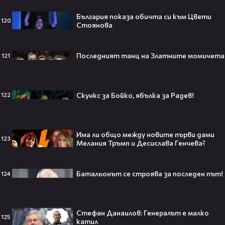
България показа обичта си към Цвети
120
Джъстин Бийбър ще пее на
Стоянова
Световното първенство по
футбол заедно с Мадона, Шакира
и BTS!⚽🤩
Последният танц на Златните момичета
121
Скункс за Бойко, ябълка за Радев!
122
ANIVENTURE COMIC CON 2026:
Влязохме в друг свят!
Има ли общо между новите първи дами
123
Мелания Тръмп и Десислава Генчева?
08:16
Бербо смени терена: от „Олд
Батальонът се строява за последен път!
124
Трафорд“ директно на
театралната сцена👀⚽
Стефан Данаилов: Генералът е малко
125
катил