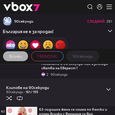
Member of
👾
90секунди
СЛЕДВАЙ
281
България не е за продан!
Всички
TRENDING
90секунди
01:54
Новините в 90 секунди: Как изглежда
сватба на Еверест ?
2
90секунди
01:51
Новините в 90 секунди: ГЕРБ внесоха
промени според референдума на Слави
Клипове на 90секунди
90секунди
-
161 /
199
7
90секунди
19:09
Антоан Петров-Анди посреща гости |
Черешката на тортата | 6 авг. 2026 |
част 1
63-годишна жена се снима по бански и
62
изуми всички с външния си вид
5
Черешката на тортата