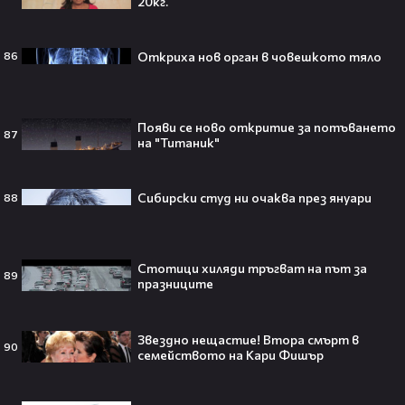
20кг.
Откриха нов орган в човешкото тяло
86
Всички я тананикат, но малцина
знаят истината: VIRAL хитът
„Papaoutai“ всъщност не е изпят
Появи се ново откритие за потъването
87
от човек!
на "Титаник"
Сибирски студ ни очаква през януари
88
Елиът Пейдж разкри истинската
причина за трансформацията на
тялото си!😯💥
Стотици хиляди тръгват на път за
89
празниците
Звездно нещастие! Втора смърт в
90
Травис Скот получи подарък
семейството на Кари Фишър
мечта от Холанд — всеки
футболен фен би го искал! 🤩