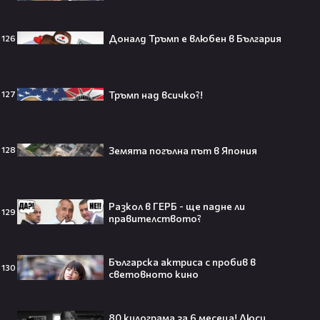
250 години тишина: Америка
Доналд Тръмп е влюбен в България
126
зарови капсула, която никой жив
днес няма да отвори👀💥
Тръмп над всичко?!
127
Ерлинг Холанд ghost-на Том
Холанд?! 💀 Защо Спайдър-мен
Земята погълна път в Япония
128
остана на "seen"😅
Разкол в ГЕРБ - ще падне ли
129
правителството?
Втори шанс за любовта? Ариана
Гранде и Рики Алварес отново
Българска актриса с пробив в
заедно!😍
130
световното кино
80 килограма за 6 месеца! Люси