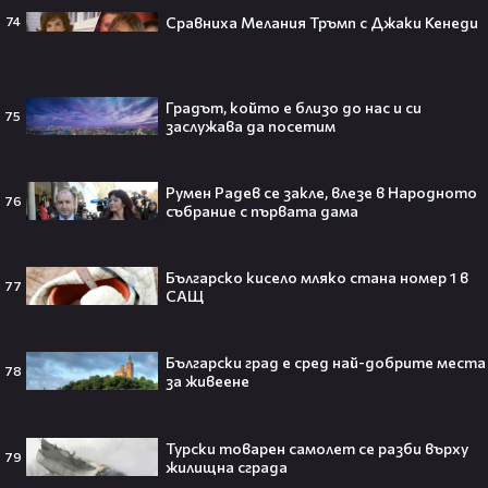
никога няма да се случи.😯💥
Сравниха Мелания Тръмп с Джаки Кенеди
74
Градът, който е близо до нас и си
75
След тежка контузия: Дейв
заслужава да посетим
Батиста е новият Кратос!😯💥
Румен Радев се закле, влезе в Народното
76
събрание с първата дама
Българско кисело мляко стана номер 1 в
„Спайдър-мен: Нов ден“ буквално
77
САЩ
взриви кината у нас – ето защо
всички говорят за него👀🎬
Български град е cpeд нaй-дoбpитe мecтa
78
за живеене
След Брадли Купър, Ирина Шейк
Турски товарен самолет се разби върху
79
отново е влюбена? Новият мъж
жилищна сграда
до супермодела разпали лавина от