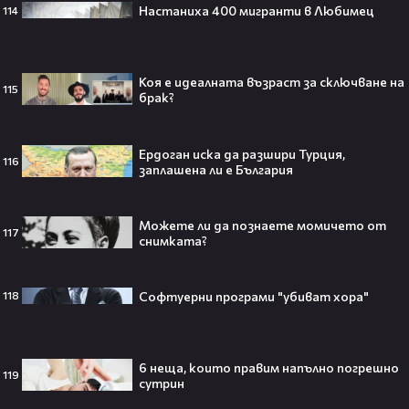
Настаниха 400 мигранти в Любимец
114
Плати ли FIFA милиони на
IShowSpeed?! Истината зад
Коя е идеалната възраст за сключване на
сделката, която разтърси целия
115
брак?
интернет🤑💥
Ердоган иска да разшири Турция,
116
заплашена ли е България
„Game of Thrones“ най-накрая
получава PC версията която
чакахме🎮🤩
Можете ли да познаете момичето от
117
снимката?
Софтуерни програми "убиват хора"
118
Топ 5 игри, които ще ти дадат
усещането за „Одисея“ на
Кристофър Нолан🤩🎮
6 неща, които правим напълно погрешно
119
сутрин