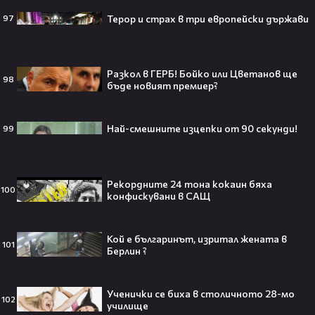
Терор и страх в три европейски държави
97
Селена Гомес празнува рождения
си ден: Как момичето от „Disney“
Разкол в ГЕРБ! Бойко или Цветанов ще
98
се превърна в световна икона🤩🎂
бъде новият премиер?
Най-смешните изцепки от 90 секунди!
99
Джон Сина сподели 4 неща, които
могат да съсипят всяко GenZ:
Рекордните 24 тона кокаин бяха
„Ако ги имаш, провалът е
100
конфискувани в САЩ
гарантиран“🧐💥
Кой е българинът, изритал жената в
101
Берлин ?
Изследовател на НЛО: "САЩ
притежават технология за
телепортация!"😯💥
Ученички се биха в столичното 28-мо
102
училище