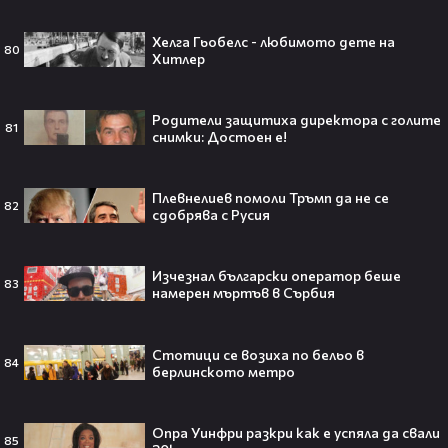
слухове🧐
Хелга Гьобелс - любимото дете на
80
Хитлер
Пи Диди излиза по-рано от
Родители защитиха директора с голите
затвора? Новата дата вече е
81
снимки: Достоен е!
факт!💥
Плевнелиев помоли Тръмп да не се
82
сдобрява с Русия
Сватбата, която чакаше целият
свят! Кристиано Роналдо се жени!
Изчезнал български оператор беше
83
💍🍾
намерен мъртъв в Сърбия
Стотици се возиха по бельо в
84
берлинското метро
Ариана Гранде изчезва?!
Решението ѝ шокира всички!😯💥
Опра Уинфри разкри как е успяла да свали
85