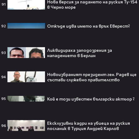
Нова версия за падането на руския Ту-154
91
в Черно море
Откъде идва името на връх Еверест?
92
„Ще се омъжиш ли за мен?“: Фен
предложи брак на Зендая, а тя
отвърна само с три думи😅
Ликвидираха заподозрения за
93
нападението в Берлин
Кралят на YouTube – младоженец:
Новоизбраният президент ген. Радев ще
94
MrBeast се ожени!💍🥰
състави служебно правителство
Кой е този известен български актьор ?
95
Кой съсипа Фантастичната
Ексклузивни кадри на убиеца на руския
четворка? Майлс Телър
96
посланик в Турция Андрей Карлов
проговаря десетилетие по-късно
🎬👀💥