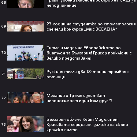
Big Brother All Stars (11.12.2014) - част 3
68
неподчинение
151
VIP Brother 2018
23-годишна студентка по стоматология
69
спечели конкурса „Мис ВСЕЛЕНА“
Тийнейджър почти спечели над
милион долара с тотален гейминг
Титла и медал на Европейското по
трол😯💥
биатлон за България! Григор приключи с
70
велико представяне!
Рускиня тегли два 18-тонни трамвая с
71
пътници
55 милиарда по-късно: EA вече
официално е собственост на
Саудитска Арабия💰
Мелания и Тръмп изпитват
72
непоносимост един към друг ?!
Българин облече Кейт Мидълтън!
Красивата херцогиня заложи на скъпо
73
Barbie 2 има краен срок до 2026,
кралско палто
който трябва да спази, иначе