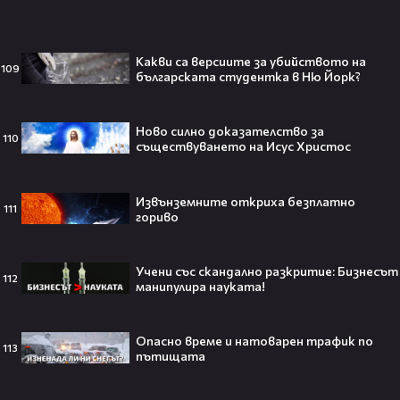
Theo в The Voice Cast: "Правен съм
Какви са версиите за убийството на
109
в дискотека!" 👀💥
българската студентка в Ню Йорк?
Ново силно доказателство за
110
съществуването на Исус Христос
Съдията отложи сливането на
Извънземните откриха безплатно
Paramount и Warner Bros. за 110
111
гориво
милиарда долара!😯💥
Учени със скандално разкритие: Бизнесът
112
манипулира науката!
Любов или скандал? Карди Би и
Мадука Окойе разпалиха
Опасно време и натоварен трафик по
113
интернет❤️‍🔥🔥
пътищата