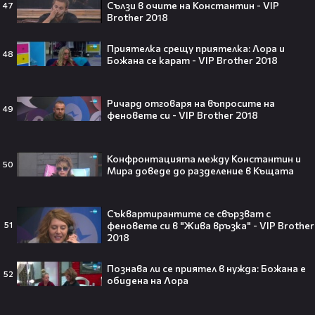
Сълзи в очите на Константин - VIP
47
Brother 2018
Приятелка срещу приятелка: Лора и
48
Theo в The Voice Cast: "Правен съм
Божана се карат - VIP Brother 2018
в дискотека!" 👀💥
Ричард отговаря на въпросите на
49
феновете си - VIP Brother 2018
Конфронтацията между Константин и
Съдията отложи сливането на
50
Мира доведе до разделение в Къщата
Paramount и Warner Bros. за 110
милиарда долара!😯💥
Съквартирантите се свързват с
феновете си в "Жива връзка" - VIP Brother
51
2018
Любов или скандал? Карди Би и
Познава ли се приятел в нужда: Божана е
52
Мадука Окойе разпалиха
обидена на Лора
интернет❤️‍🔥🔥