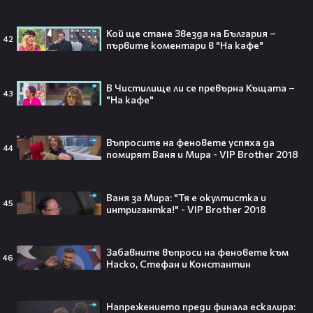
Кой ще стане Звезда на България –
42
първите коментари в "На кафе"
Трагедия разтърси Холивуд:
Младата звезда от „Годзила
В Чистилище ли се превърна Къщата –
срещу Конг“ си отиде на 18🕊️
43
"На кафе"
Въпросите на феновете успяха да
44
помирят Ваня и Мира - VIP Brother 2018
Ламин Ямал: Момчето, което
покори света на 19 — историята
на новия символ във футбола🤩⚽
Ваня за Мира: "Тя е окултистка и
45
интригантка!" - VIP Brother 2018
Забавните въпроси на феновете към
46
Наско, Стефан и Константин
Защо Ахил липсва от „Одисей“ на
Кристофър Нолън? Най-
странното решение във филма
Напрежението преди финала ескалира:
всъщност има логика