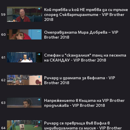
Кой трябва и кой НЕ трябва да си тръгне
според Съквартирантите - VIP Brother
59
2018
Джъстин Бийбър ще пее на
Световното първенство по
футбол заедно с Мадона, Шакира
Онеправданата Мира Добрева – VIP
60
и BTS!⚽🤩
Brother 2018
Стефан и "скандалния" танц на песента
61
на СКАНДАУ - VIP Brother 2018
ANIVENTURE COMIC CON 2026:
Влязохме в друг свят!
Ричард и драмата за вафлата - VIP
62
Brother 2018
08:16
Напрежението в Къщата на VIP Brother
63
Бербо смени терена: от „Олд
продължава - VIP Brother 2018
Трафорд“ директно на
театралната сцена👀⚽
Ричард се превръща във Вафла в
индивидуалната си мисия - VIP Brother
64