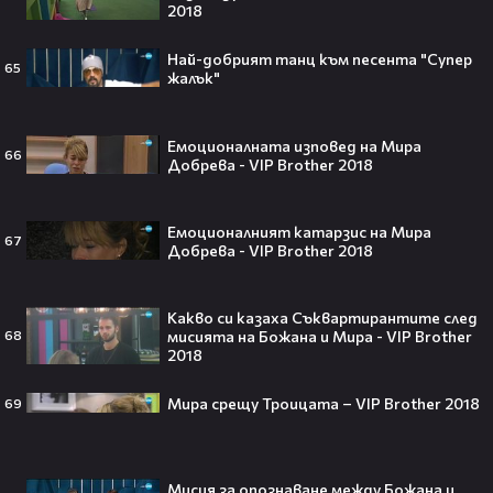
2018
Най-добрият танц към песента "Супер
250 години тишина: Америка
65
жалък"
зарови капсула, която никой жив
днес няма да отвори👀💥
Емоционалната изповед на Мира
66
Добрева - VIP Brother 2018
Ерлинг Холанд ghost-на Том
Емоционалният катарзис на Мира
67
Холанд?! 💀 Защо Спайдър-мен
Добрева - VIP Brother 2018
остана на "seen"😅
Какво си казаха Съквартирантите след
мисията на Божана и Мира - VIP Brother
68
2018
Втори шанс за любовта? Ариана
Мира срещу Троицата – VIP Brother 2018
69
Гранде и Рики Алварес отново
заедно!😍
Мисия за опознаване между Божана и