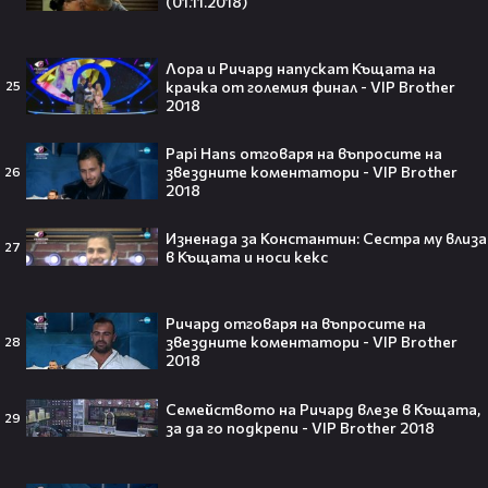
(01.11.2018)
Лора и Ричард напускат Къщата на
крачка от големия финал - VIP Brother
25
2018
Всички я тананикат, но малцина
знаят истината: VIRAL хитът
Papi Hans отговаря на въпросите на
„Papaoutai“ всъщност не е изпят
звездните коментатори - VIP Brother
26
2018
от човек!
Изненада за Константин: Сестра му влиза
27
в Къщата и носи кекс
Елиът Пейдж разкри истинската
причина за трансформацията на
Ричард отговаря на въпросите на
тялото си!😯💥
звездните коментатори - VIP Brother
28
2018
Семейството на Ричард влезе в Къщата,
29
за да го подкрепи - VIP Brother 2018
Травис Скот получи подарък
мечта от Холанд — всеки