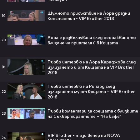
отново е влюбена? Новият мъж
до супермодела разпали лавина от
слухове🧐
Шумното присъствие на Лора дразни
19
Константин - VIP Brother 2018
Лора е развълнувана след неочакваното
Пи Диди излиза по-рано от
20
влизане на приятеля ѝ в Къщата
затвора? Новата дата вече е
факт!💥
Първо интервю на Лора Караджова след
излизането ѝ от Къщата на VIP Brother
2018
Сватбата, която чакаше целият
Първо интервю на Ричард след
свят! Кристиано Роналдо се жени!
излизането му от Къщата – VIP Brother
22
2018
💍🍾
Първи коментари за срещата с близките
23
на Съквартирантите – "На кафе"
Ариана Гранде изчезва?!
VIP Brother - тази вечер по NOVA
Решението ѝ шокира всички!😯💥
24