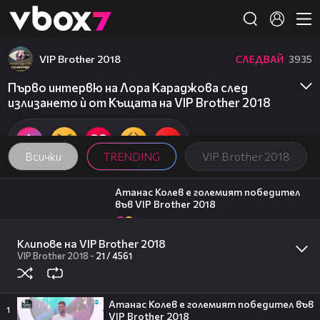
Member of
👾
VIP Brother 2018
СЛЕДВАЙ
3935
Първо интервю на Лора Караджова след
излизането ѝ от Къщата на VIP Brother 2018
Всички
TRENDING
VIP Brother 2018
06:03
Атанас Колев е големият победител
във VIP Brother 2018
102
VIP Brother 2018
07:57
Клипове на VIP Brother 2018
Константин заема почетното второ
място във VIP Brother 2018
VIP Brother 2018
-
21 /
4561
26
VIP Brother 2018
00:06
Фирмата със седалище в Лясковец
Атанас Колев е големият победител във
внедрява роботизирана техника и
1
VIP Brother 2018
изкуствен интелект