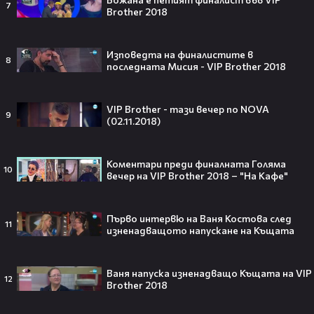
"Запознай ме с вашите" 13 август,
7
Brother 2018
четвъртък от 21:00 ч. по KINO NOVA
kinonova_
Изповедта на финалистите в
8
последната Мисия - VIP Brother 2018
Тийнейджър почти спечели над
VIP Brother - тази вечер по NOVA
милион долара с тотален гейминг
9
(02.11.2018)
трол😯💥
Коментари преди финалната Голяма
10
вечер на VIP Brother 2018 – "На Кафе"
55 милиарда по-късно: EA вече
официално е собственост на
Първо интервю на Ваня Костова след
11
изненадващото напускане на Къщата
Саудитска Арабия💰
Ваня напуска изненадващо Къщата на VIP
12
Brother 2018
Barbie 2 има краен срок до 2026,