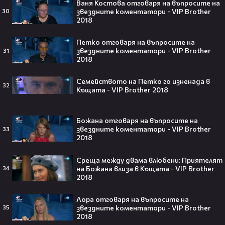
футболен фен би го искал! 🤩
Ваня Костова отговаря на въпросите на
звездните коментатори - VIP Brother
30
2018
Петко отговаря на въпросите на
звездните коментатори - VIP Brother
31
„Ще се омъжиш ли за мен?“: Фен
2018
предложи брак на Зендая, а тя
отвърна само с три думи😅
Семейството на Петко го изненада в
32
Къщата - VIP Brother 2018
Божана отговаря на въпросите на
Кралят на YouTube – младоженец:
звездните коментатори - VIP Brother
33
2018
MrBeast се ожени!💍🥰
Среща между двама влюбени: Приятелят
на Божана влиза в Къщата - VIP Brother
34
2018
Лора отговаря на въпросите на
Кой съсипа Фантастичната
звездните коментатори - VIP Brother
35
четворка? Майлс Телър
2018
проговаря десетилетие по-късно