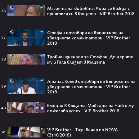
🎬👀💥
Магията на любовта: Лора се вижда с
36
приятеля си в Къщата - VIP Brother 2018
Селена Гомес празнува рождения
Стефан отговаря на въпросите на
си ден: Как момичето от „Disney“
звездните коментатори - VIP Brother
37
2018
се превърна в световна икона🤩🎂
Тройна изненада за Стефан: Дъщерите
38
му и Гала влизат в Къщата
Джон Сина сподели 4 неща, които
Атанас Колев отговаря на въпросите на
могат да съсипят всяко GenZ:
звездните коментатори - VIP Brother
39
„Ако ги имаш, провалът е
2018
гарантиран“🧐💥
Емоции в Къщата: Майката на Наско му
40
пожелава успех - VIP Brother 2018
Изследовател на НЛО: "САЩ
притежават технология за
VIP Brother - Тази вечер по NOVA
41
телепортация!"😯💥
(31.10.2018)