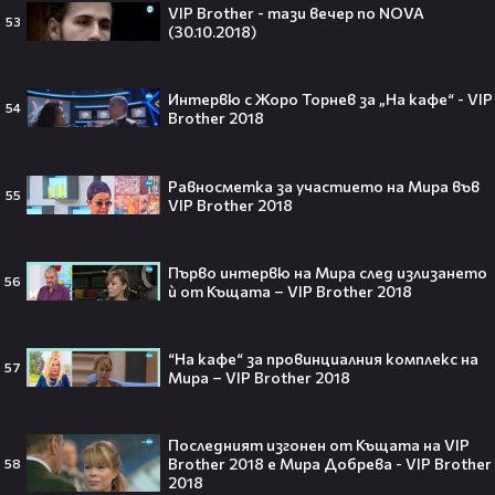
VIP Brother - тази вечер по NOVA
53
(30.10.2018)
Плати ли FIFA милиони на
Интервю с Жоро Торнев за „На кафе“ - VIP
IShowSpeed?! Истината зад
54
Brother 2018
сделката, която разтърси целия
интернет🤑💥
Равносметка за участието на Мира във
55
VIP Brother 2018
„Game of Thrones“ най-накрая
получава PC версията която
Първо интервю на Мира след излизането
56
чакахме🎮🤩
ѝ от Къщата – VIP Brother 2018
“На кафе“ за провинциалния комплекс на
57
Мира – VIP Brother 2018
Топ 5 игри, които ще ти дадат
усещането за „Одисея“ на
Последният изгонен от Къщата на VIP
Кристофър Нолан🤩🎮
Brother 2018 e Мира Добрева - VIP Brother
58
2018