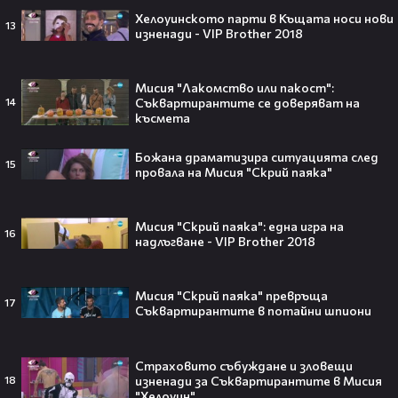
който трябва да спази, иначе
Хелоуинското парти в Къщата носи нови
никога няма да се случи.😯💥
13
изненади - VIP Brother 2018
Мисия "Лакомство или пакост":
Съквартирантите се доверяват на
14
късмета
След тежка контузия: Дейв
Батиста е новият Кратос!😯💥
Божана драматизира ситуацията след
15
провала на Мисия "Скрий паяка"
Мисия "Скрий паяка": една игра на
16
надлъгване - VIP Brother 2018
„Спайдър-мен: Нов ден“ буквално
взриви кината у нас – ето защо
всички говорят за него👀🎬
Мисия "Скрий паяка" превръща
17
Съквартирантите в потайни шпиони
Страховито събуждане и зловещи
изненади за Съквартирантите в Мисия
След Брадли Купър, Ирина Шейк
18
"Хелоуин"