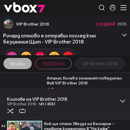
Member of
👾
VIP Brother 2018
СЛЕДВАЙ
3935
Ричард отново е отправил поглед към
безценния Щит - VIP Brother 2018
Всички
TRENDING
VIP Brother 2018
06:03
Атанас Колев е големият победител
във VIP Brother 2018
102
VIP Brother 2018
07:57
Клипове на VIP Brother 2018
Константин заема почетното второ
място във VIP Brother 2018
VIP Brother 2018
-
141 /
4561
26
VIP Brother 2018
19:25
Поли Недкова посреща гости |
Кой ще стане Звезда на България –
Черешката на тортата | 5 авг. 2026 |
42
първите коментари в "На кафе"
част 1