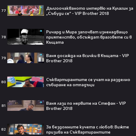
четворка? Майлс Телър
Дългоочакваното интервю на Кулагин за
проговаря десетилетие по-късно
77
„Събуди се“ - VIP Brother 2018
🎬👀💥
Ричард и Мира започват изненадващо
приятелство, обсъждат враговете си в
78
Селена Гомес празнува рождения
Къщата
си ден: Как момичето от „Disney“
се превърна в световна икона🤩🎂
Ваня досажда на всички в Къщата - VIP
79
Brother 2018
Съквартирантите се учат на разделно
80
събиране на отпадъци
Джон Сина сподели 4 неща, които
могат да съсипят всяко GenZ:
„Ако ги имаш, провалът е
гарантиран“🧐💥
Ваня лази по нервите на Стефан - VIP
81
Brother 2018
За бездомните кучета с любов: Вижте
82
Изследовател на НЛО: "САЩ
призива на Съквартирантите