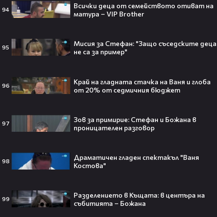
интернет❤️‍🔥🔥
Всички деца от семейството отиват на
94
матура – VIP Brother
Мисия за Стефан: "Защо съседските деца
95
не са за пример"
Плати ли FIFA милиони на
IShowSpeed?! Истината зад
сделката, която разтърси целия
интернет🤑💥
Край на гладната стачка на Ваня и глоба
96
от 20% от седмичния бюджет
Зов за примирие: Стефан и Божана в
97
„Game of Thrones“ най-накрая
проницателен разговор
получава PC версията която
чакахме🎮🤩
Драматичен гладен спектакъл "Ваня
98
Костова"
Разделението в Къщата: в центъра на
Топ 5 игри, които ще ти дадат
99
събитията – Божана
усещането за „Одисея“ на
Кристофър Нолан🤩🎮