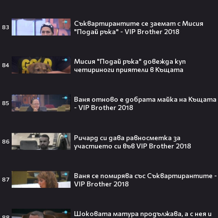
притежават технология за
телепортация!"😯💥
Съквартирантите се заемат с Мисия
83
"Подай ръка" - VIP Brother 2018
Мисия "Подай ръка" довежда куп
Трагедия разтърси Холивуд:
84
четириноги приятели в Къщата
Младата звезда от „Годзила
срещу Конг“ си отиде на 18🕊️
Ваня отново е добрата майка на Къщата
85
- VIP Brother 2018
Ламин Ямал: Момчето, което
Ричард си дава равносметка за
86
покори света на 19 — историята
участието си във VIP Brother 2018
на новия символ във футбола🤩⚽
Ваня се помирява със Съквартирантите -
87
VIP Brother 2018
Защо Ахил липсва от „Одисей“ на
Шоковата матура продължава, а с нея и
Кристофър Нолън? Най-
88