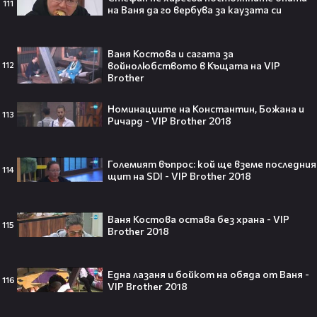
111
на Ваня да го вербува за каузата си
Ваня Костова и сагата за
VESSOU влиза в света на онлайн
войнолюбството в Къщата на VIP
112
сериалите с „Кварталът на
Brother
Реджо“ 🤩🎬
Номинациите на Константин, Божана и
113
Ричард - VIP Brother 2018
VOID & Girl Code: Всичко за K-pop
Големият въпрос: кой ще вземе последния
114
щит на SDI - VIP Brother 2018
сцената и мечтите им
Ваня Костова остава без храна - VIP
115
07:50
Brother 2018
Искаш да стигнеш до Холивуд?
Една лазаня и бойкот на обяда от Ваня -
Юлиан Костов разкрива как!👀💥
116
VIP Brother 2018