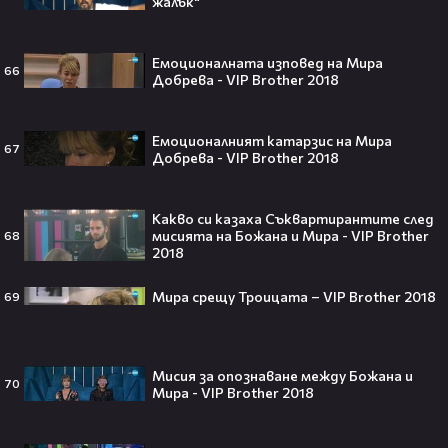
жалък"
Ариана Гранде изчезва?!
Решението ѝ шокира всички!😯💥
Емоционалната изповед на Мира
66
Добрева - VIP Brother 2018
Емоционалният катарзис на Мира
67
Всички я тананикат, но малцина
Добрева - VIP Brother 2018
знаят истината: VIRAL хитът
„Papaoutai“ всъщност не е изпят
от човек!
Какво си казаха Съквартирантите след
мисията на Божана и Мира - VIP Brother
68
2018
Мира срещу Троицата – VIP Brother 2018
69
Елиът Пейдж разкри истинската
причина за трансформацията на
тялото си!😯💥
Мисия за опознаване между Божана и
70
Мира - VIP Brother 2018
Травис Скот получи подарък