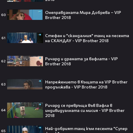
След Брадли Купър, Ирина Шейк
отново е влюбена? Новият мъж
Онеправданата Мира Добрева – VIP
60
до супермодела разпали лавина от
Brother 2018
слухове🧐
Стефан и "скандалния" танц на песента
61
на СКАНДАУ - VIP Brother 2018
Пи Диди излиза по-рано от
затвора? Новата дата вече е
Ричард и драмата за вафлата - VIP
факт!💥
62
Brother 2018
Напрежението в Къщата на VIP Brother
63
продължава - VIP Brother 2018
Сватбата, която чакаше целият
свят! Кристиано Роналдо се жени!
💍🍾
Ричард се превръща във Вафла в
индивидуалната си мисия - VIP Brother
64
2018
Най-добрият танц към песента "Супер
65