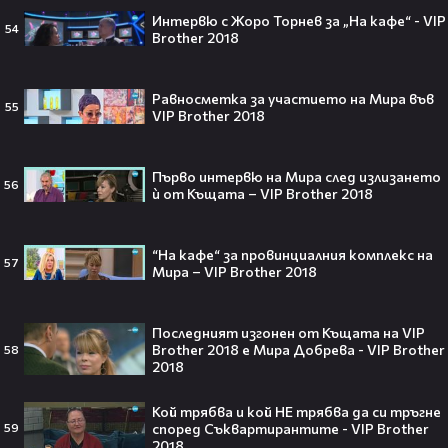
Интервю с Жоро Торнев за „На кафе“ - VIP
Barbie 2 има краен срок до 2026,
54
Brother 2018
който трябва да спази, иначе
никога няма да се случи.😯💥
Равносметка за участието на Мира във
55
VIP Brother 2018
След тежка контузия: Дейв
Първо интервю на Мира след излизането
56
Батиста е новият Кратос!😯💥
ѝ от Къщата – VIP Brother 2018
“На кафе“ за провинциалния комплекс на
57
Мира – VIP Brother 2018
„Спайдър-мен: Нов ден“ буквално
Последният изгонен от Къщата на VIP
взриви кината у нас – ето защо
Brother 2018 e Мира Добрева - VIP Brother
58
всички говорят за него👀🎬
2018
Кой трябва и кой НЕ трябва да си тръгне
според Съквартирантите - VIP Brother
59
2018