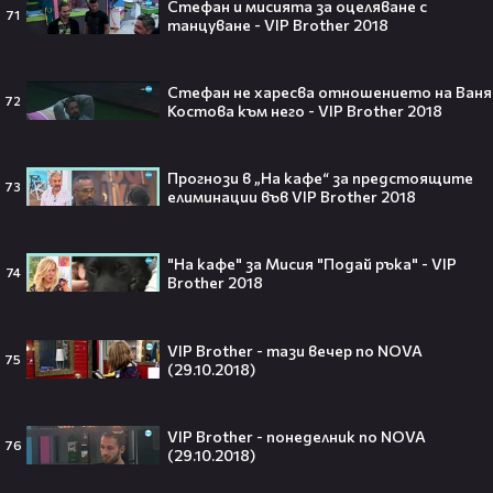
Стефан и мисията за оцеляване с
71
мечта от Холанд — всеки
танцуване - VIP Brother 2018
футболен фен би го искал! 🤩
Стефан не харесва отношението на Ваня
72
Костова към него - VIP Brother 2018
„Ще се омъжиш ли за мен?“: Фен
Прогнози в „На кафе“ за предстоящите
предложи брак на Зендая, а тя
73
елиминации във VIP Brother 2018
отвърна само с три думи😅
"На кафе" за Мисия "Подай ръка" - VIP
74
Brother 2018
Кралят на YouTube – младоженец:
MrBeast се ожени!💍🥰
VIP Brother - тази вечер по NOVA
75
(29.10.2018)
VIP Brother - понеделник по NOVA
76
(29.10.2018)
Кой съсипа Фантастичната