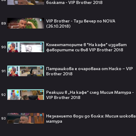
болката - VIP Brother 2018
странното решение във филма
всъщност има логика
VIP Brother - Тази вечер по NOVA
89
(26.10.2018)
Theo в The Voice Cast: "Правен съм
в дискотека!" 👀💥
Коментаторите в "На кафе" издават
90
фаворитите си във VIP Brother 2018
Патрашкова е очарована от Наско – VIP
91
Brother 2018
Съдията отложи сливането на
Paramount и Warner Bros. за 110
милиарда долара!😯💥
Реакции в „На кафе“ след Мисия Матура -
92
VIP Brother 2018
Незнанието води до болка: Мисия шокова
93
матура
Любов или скандал? Карди Би и
Мадука Окойе разпалиха