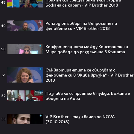
48
diemafamily
Божана се карат - VIP Brother 2018
00:21
Романтичнa неделна вечер с филма по
DIEMA FAMILY
Ричард отговаря на въпросите на
diemafamily
49
феновете си - VIP Brother 2018
Конфронтацията между Константин и
50
Мира доведе до разделение в Къщата
Тийнейджър почти спечели над
милион долара с тотален гейминг
трол😯💥
Съквартирантите се свързват с
феновете си в "Жива връзка" - VIP Brother
51
2018
Познава ли се приятел в нужда: Божана е
52
55 милиарда по-късно: EA вече
обидена на Лора
официално е собственост на
Саудитска Арабия💰
VIP Brother - тази вечер по NOVA
53
(30.10.2018)