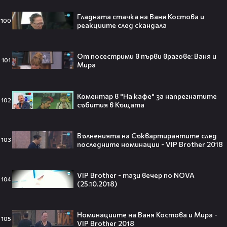
Гладната стачка на Ваня Костова и
100
реакциите след скандала
Джъстин Бийбър ще пее на
От посестрими в първи врагове: Ваня и
101
Световното първенство по
Мира
футбол заедно с Мадона, Шакира
и BTS!⚽🤩
Коментар в "На кафе" за напрегнатите
102
събития в Къщата
ANIVENTURE COMIC CON 2026:
Влязохме в друг свят!
Вълненията на Съквартирантите след
103
последните номинации - VIP Brother 2018
08:16
VIP Brother - тази вечер по NOVA
104
(25.10.2018)
Бербо смени терена: от „Олд
Трафорд“ директно на
Номинациите на Ваня Костова и Мира -
105
театралната сцена👀⚽
VIP Brother 2018