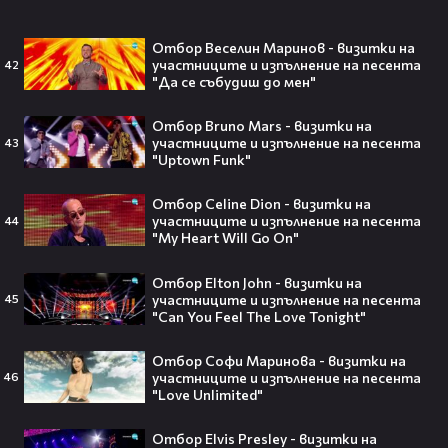
Отбор Веселин Маринов - визитки на
Изследовател на НЛО: "САЩ
участниците и изпълнение на песента
42
притежават технология за
"Да се събудиш до мен"
телепортация!"😯💥
Отбор Bruno Mars - визитки на
участниците и изпълнение на песента
43
"Uptown Funk"
Трагедия разтърси Холивуд:
Отбор Celine Dion - визитки на
Младата звезда от „Годзила
участниците и изпълнение на песента
44
срещу Конг“ си отиде на 18🕊️
"My Heart Will Go On"
Отбор Elton John - визитки на
участниците и изпълнение на песента
45
"Can You Feel The Love Tonight"
Ламин Ямал: Момчето, което
Отбор Софи Маринова - визитки на
покори света на 19 — историята
участниците и изпълнение на песента
46
на новия символ във футбола🤩⚽
"Love Unlimited"
Отбор Elvis Presley - визитки на