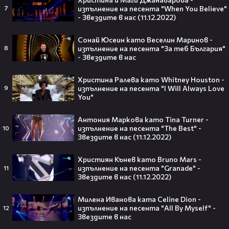
Отбор Adele - визитки на
изпълнение на песента "When You Believe"
7
участниците и изпълнение на песента
- Звездите в нас (11.12.2022)
"Rolling in the Deep"
3
zvezditevnas
14:16
Сонай Юсеин като Веселин Маринов -
Отбор James Hetfield - визитки на
изпълнение на песента "За теб България"
8
участниците и изпълнение на песента
- Звездите в нас
"Nothing Else Matters"
1
zvezditevnas
Христина Ралева като Whitney Houston -
изпълнение на песента "I Will Always Love
9
You"
Антония Маркова като Tina Turner -
Тийнейджър почти спечели над
изпълнение на песента "The Best" -
10
милион долара с тотален гейминг
Звездите в нас (11.12.2022)
трол😯💥
Християн Кънев като Bruno Mars -
изпълнение на песента "Granade" -
11
Звездите в нас (11.12.2022)
Милена Иванова ката Celine Dion -
55 милиарда по-късно: EA вече
изпълнение на песента "All By Myself" -
12
официално е собственост на
Звездите в нас
Саудитска Арабия💰