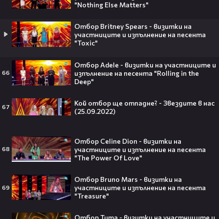
"Nothing Else Matters"
Бербо смени терена: от „Олд
Трафорд“ директно на
театралната сцена👀⚽
Отбор Britney Spears - визитки на
участниците и изпълнение на песента
"Toxic"
Отбор Adele - визитки на участниците и
изпълнение на песента "Rolling in the
66
250 години тишина: Америка
Deep"
зарови капсула, която никой жив
днес няма да отвори👀💥
Кой отбор ще отпадне? - Звездите в нас
67
(25.09.2022)
Отбор Celine Dion - визитки на
участниците и изпълнение на песента
68
Ерлинг Холанд ghost-на Том
"The Power Of Love"
Холанд?! 💀 Защо Спайдър-мен
остана на "seen"😅
Отбор Bruno Mars - визитки на
участниците и изпълнение на песента
69
"Treasure"
Отбор Тита - визитки на участниците и