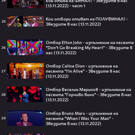
кой отива на ФИНАЛ? - Звездите в нас
24
(13.11.2022) - част 1
Кои отбори отиват на ПОЛУФИНАЛ? -
25
Ариана Гранде изчезва?!
Звездите в нас (13.11.2022)
Решението ѝ шокира всички!😯💥
Отбор Elton John - изпълнение на песента
"Don't Go Breaking My Heart" - Звездите в
26
нас (13.11.2022)
Отбор Celine Dion - изпълнение на
Всички я тананикат, но малцина
песента "I'm Alive" - Звездите в нас
27
знаят истината: VIRAL хитът
(13.11.2022)
„Papaoutai“ всъщност не е изпят
от човек!
Отбор Веселин Маринов - изпълнение на
песента "Горчиво вино" - Звездите в нас
28
(13.11.2022)
Елиът Пейдж разкри истинската
Отбор Bruno Mars - изпълнение на
причина за трансформацията на
песента "When I Was Your Man" -
29
тялото си!😯💥
Звездите в нас (13.11.2022)