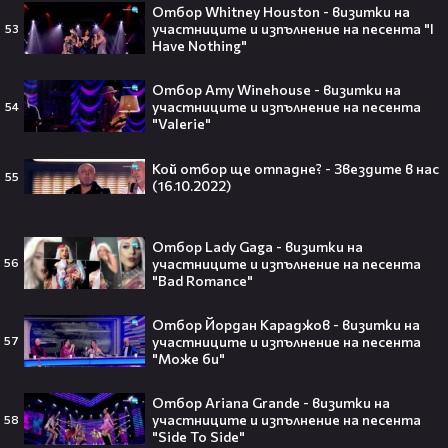
Отбор Whitney Houston - визитки на
участниците и изпълнение на песента "I
53
Любов или скандал? Карди Би и
Have Nothing"
Мадука Окойе разпалиха
интернет❤️‍🔥🔥
Отбор Amy Winehouse - визитки на
участниците и изпълнение на песента
54
"Valerie"
Кой отбор ще отпадне? - Звездите в нас
55
Плати ли FIFA милиони на
(16.10.2022)
IShowSpeed?! Истината зад
сделката, която разтърси целия
интернет🤑💥
Отбор Lady Gaga - визитки на
участниците и изпълнение на песента
56
"Bad Romance"
Отбор Йордан Караджов - визитки на
„Game of Thrones“ най-накрая
участниците и изпълнение на песента
57
получава PC версията която
"Може би"
чакахме🎮🤩
Отбор Ariana Grande - визитки на
участниците и изпълнение на песента
58
"Side To Side"