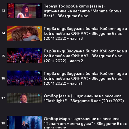
Тереза Тодорова като Jessie J -
изпълнение на песента "Mamma Knows
13
Best" - Звездите в нас
Barbie 2 има краен срок до 2026,
Първа индивидуална битка: Кой отпада и
който трябва да спази, иначе
кой отива на ФИНАЛ? - Звездите в нас
14
никога няма да се случи.😯💥
(20.11.2022) - част 3
Първа индивидуална битка: Кой отпада и
кой отива на ФИНАЛ? - Звездите в нас
15
(20.11.2022) - част 2
След тежка контузия: Дейв
Първа индивидуална битка: Кой отпада и
Батиста е новият Кратос!😯💥
кой отива на ФИНАЛ? - Звездите в нас
16
(20.11.2022) - част 1
Отбор Jessie J - изпълнение на песента
17
"Flashlight " - Звездите в нас (20.11.2022)
„Спайдър-мен: Нов ден“ буквално
взриви кината у нас – ето защо
Отбор Миро - изпълнение на песента
всички говорят за него👀🎬
"Печат от моята душа" - Звездите в нас
18
(20.11.2022)