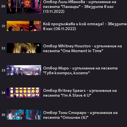
Отбор Лили Иванова - изпълнение на
песента "Панаири" - Звездите в нас
30
(13.11.2022)
Травис Скот получи подарък
Кой продължава и кой отпада? - Звездите
мечта от Холанд — всеки
31
в нас (06.11.2022)
футболен фен би го искал! 🤩
Отбор Whitney Houston - изпълнение на
32
песента "One Moment in Time"
„Ще се омъжиш ли за мен?“: Фен
предложи брак на Зендая, а тя
Отбор Миро - изпълнение на песента
33
отвърна само с три думи😅
"Губя контрол, когато"
Отбор Britney Spears - изпълнение на
34
песента "I'm A Slave 4 U"
Кралят на YouTube – младоженец:
MrBeast се ожени!💍🥰
Отбор Тони Стораро - изпълнение на
35
песента "Отличен (6)"