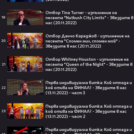
Отбор Tina Turner - изпълнение на
песента "Nutbush City Limits" - Звездите в
19
нас (20.11.2022)
След Брадли Купър, Ирина Шейк
отново е влюбена? Новият мъж
Отбор Данчо Караджов - изпълнение на
до супермодела разпали лавина от
песента "Спомен мил, спомен мой" -
20
слухове🧐
Звездите в нас (20.11.2022)
Отбор Whitney Houston - изпълнение на
песента "Queen of the Night" - Звездите в
21
Пи Диди излиза по-рано от
нас (20.11.2022)
затвора? Новата дата вече е
факт!💥
Първа индивидуална битка: Кой отпада и
кой отива на ФИНАЛ? - Звездите в нас
22
(13.11.2022) - част 3
Първа индивидуална битка: Кой отпада и
кой отива на ФИНАЛ? - Звездите в нас
23
Сватбата, която чакаше целият
(13.11.2022) - част 2
свят! Кристиано Роналдо се жени!
💍🍾
Първа индивидуална битка: Кой отпада и