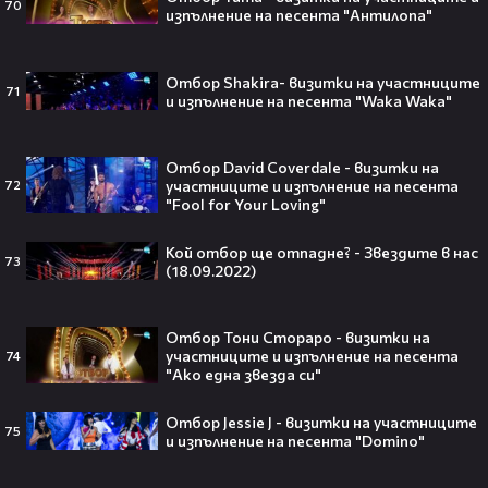
70
Втори шанс за любовта? Ариана
изпълнение на песента "Антилопа"
Гранде и Рики Алварес отново
заедно!😍
Отбор Shakira- визитки на участниците
71
и изпълнение на песента "Waka Waka"
VESSOU влиза в света на онлайн
Отбор David Coverdale - визитки на
участниците и изпълнение на песента
72
сериалите с „Кварталът на
"Fool for Your Loving"
Реджо“ 🤩🎬
Кой отбор ще отпадне? - Звездите в нас
73
(18.09.2022)
VOID & Girl Code: Всичко за K-pop
Отбор Тони Стораро - визитки на
сцената и мечтите им
участниците и изпълнение на песента
74
"Ако една звезда си"
Отбор Jessie J - визитки на участниците
07:50
75
и изпълнение на песента "Domino"
Искаш да стигнеш до Холивуд?