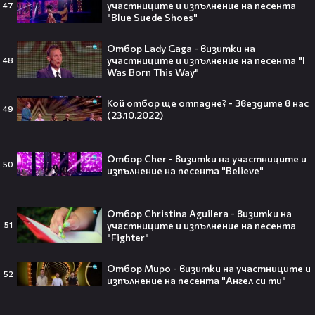
участниците и изпълнение на песента
47
"Blue Suede Shoes"
Защо Ахил липсва от „Одисей“ на
Кристофър Нолън? Най-
Отбор Lady Gaga - визитки на
странното решение във филма
участниците и изпълнение на песента "I
48
всъщност има логика
Was Born This Way"
Кой отбор ще отпадне? - Звездите в нас
49
(23.10.2022)
Theo в The Voice Cast: "Правен съм
в дискотека!" 👀💥
Отбор Cher - визитки на участниците и
50
изпълнение на песента "Believe"
Отбор Christina Aguilera - визитки на
участниците и изпълнение на песента
51
Съдията отложи сливането на
"Fighter"
Paramount и Warner Bros. за 110
милиарда долара!😯💥
Отбор Миро - визитки на участниците и
52
изпълнение на песента "Ангел си ти"