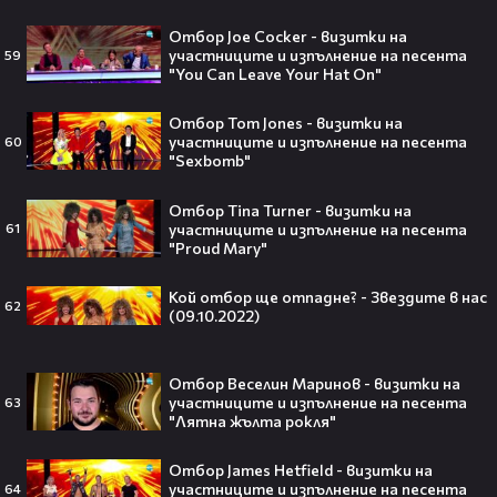
Топ 5 игри, които ще ти дадат
Отбор Joe Cocker - визитки на
усещането за „Одисея“ на
участниците и изпълнение на песента
59
Кристофър Нолан🤩🎮
"You Can Leave Your Hat On"
Отбор Tom Jones - визитки на
участниците и изпълнение на песента
60
"Sexbomb"
Джъстин Бийбър ще пее на
Световното първенство по
Отбор Tina Turner - визитки на
участниците и изпълнение на песента
61
футбол заедно с Мадона, Шакира
"Proud Mary"
и BTS!⚽🤩
Кой отбор ще отпадне? - Звездите в нас
62
(09.10.2022)
ANIVENTURE COMIC CON 2026:
Влязохме в друг свят!
Отбор Веселин Маринов - визитки на
участниците и изпълнение на песента
63
"Лятна жълта рокля"
08:16
Отбор James Hetfield - визитки на
участниците и изпълнение на песента
64