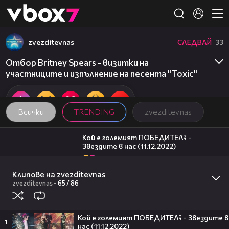
Member of
👾
zvezditevnas
СЛЕДВАЙ
33
Отбор Britney Spears - визитки на
участниците и изпълнение на песента "Toxic"
Всички
TRENDING
zvezditevnas
10:18
Кой е големият ПОБЕДИТЕЛ? -
Звездите в нас (11.12.2022)
6
zvezditevnas
06:47
Клипове на zvezditevnas
Християн и Тита - изпълнение на
песента "Finesse" - Звездите в нас
zvezditevnas
-
65 /
86
(11.12.2022)
11
zvezditevnas
20:17
Кой е големият ПОБЕДИТЕЛ? - Звездите в
Милена Маркова-Маца посреща гости
1
нас (11.12.2022)
| Черешката на тортата | 3 авг. 2026