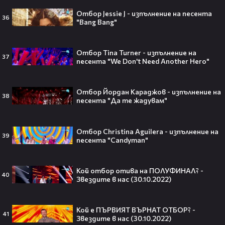
Отбор Jessie J - изпълнение на песента
36
"Bang Bang"
Кой съсипа Фантастичната
четворка? Майлс Телър
проговаря десетилетие по-късно
Отбор Tina Turner - изпълнение на
37
🎬👀💥
песента "We Don't Need Another Hero"
Отбор Йордан Караджов - изпълнение на
38
песента "Да те жадувам"
Селена Гомес празнува рождения
си ден: Как момичето от „Disney“
се превърна в световна икона🤩🎂
Отбор Christina Aguilera - изпълнение на
39
песента "Candyman"
Кой отбор отива на ПОЛУФИНАЛ? -
40
Джон Сина сподели 4 неща, които
Звездите в нас (30.10.2022)
могат да съсипят всяко GenZ:
„Ако ги имаш, провалът е
гарантиран“🧐💥
Кой е ПЪРВИЯТ ВЪРНАТ ОТБОР? -
41
Звездите в нас (30.10.2022)