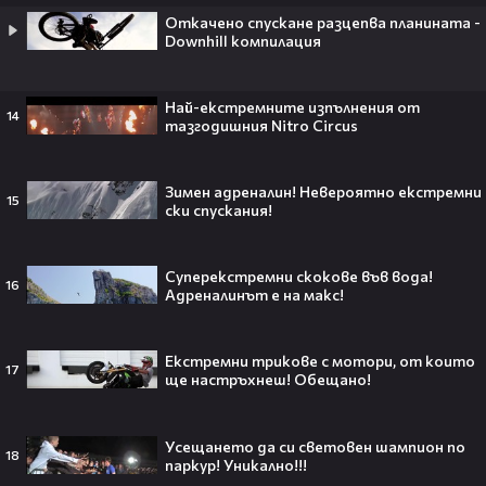
Barbie 2 има краен срок до 2026,
Откачено спускане разцепва планината -
който трябва да спази, иначе
Downhill компилация
никога няма да се случи.😯💥
Най-екстремните изпълнения от
14
тазгодишния Nitro Circus
След тежка контузия: Дейв
Батиста е новият Кратос!😯💥
Зимен адреналин! Невероятно екстремни
15
ски спускания!
Суперекстремни скокове във вода!
16
Адреналинът е на макс!
„Спайдър-мен: Нов ден“ буквално
взриви кината у нас – ето защо
Екстремни трикове с мотори, от които
всички говорят за него👀🎬
17
ще настръхнеш! Обещано!
Усещането да си световен шампион по
18
паркур! Уникално!!!
След Брадли Купър, Ирина Шейк