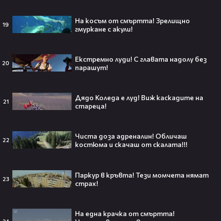
отново е влюбена? Новият мъж
до супермодела разпали лавина от
На косъм от смъртта! Зрелищно
19
слухове🧐
гмуркане с акули!
Екстремно луди! С главата надолу без
20
парашут!
Пи Диди излиза по-рано от
затвора? Новата дата вече е
факт!💥
Дядо Коледа е луд! Виж каскадите на
21
стареца!
Чиста доза адреналин! Oбличаш
22
Сватбата, която чакаше целият
костюма и скачаш от скалата!!!
свят! Кристиано Роналдо се жени!
💍🍾
Паркур в кръвта! Тези момчета нямат
23
страх!
На една крачка от смъртта!
Ариана Гранде изчезва?!