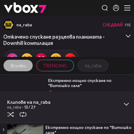
Member of
👾
na_raba
СЛЕДВАЙ
116
Откачено спускане разцепва планината -
Downhill компилация
Всички
TRENDING
na_raba
04:21
Екстремно нощно спускане по
"Витошко лале"
8
na_raba
02:16
Клипове на na_raba
Уникално! Хвърчило над океанските
вълни
na_raba
-
13 /
27
16
na_raba
08:42
Прехвърлянето на фонда за инвитро
Екстремно нощно спускане по "Витошко
към НЗОК може да доведе до
1
лале"
административен хаос, предупреди д-