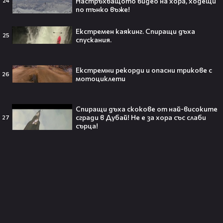
Настръхващото видео на хора, ходещи
24
Решението ѝ шокира всички!😯💥
по тънко въже!
Екстремен каякинг. Спиращи дъха
25
спускания.
Всички я тананикат, но малцина
Екстремни рекорди и опасни трикове с
26
знаят истината: VIRAL хитът
мотоциклети
„Papaoutai“ всъщност не е изпят
от човек!
Спиращи дъха скокове от най-високите
сгради в Дубай! Не е за хора със слаби
27
сърца!
Елиът Пейдж разкри истинската
причина за трансформацията на
тялото си!😯💥
Травис Скот получи подарък