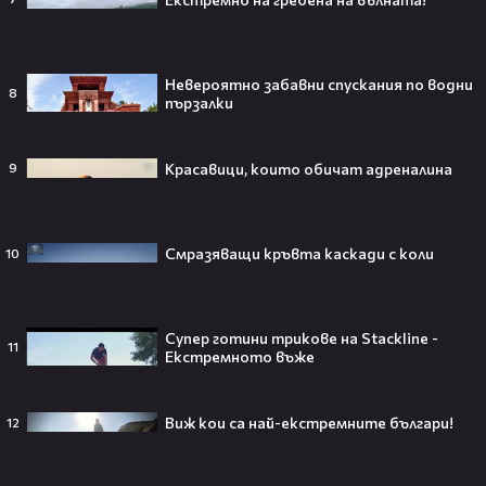
gongbg
06:08
Септември - ЦСКА 0:3 /репортаж/
1
gongbg
Невероятно забавни спускания по водни
8
пързалки
Красавици, които обичат адреналина
9
Тийнейджър почти спечели над
милион долара с тотален гейминг
трол😯💥
Смразяващи кръвта каскади с коли
10
55 милиарда по-късно: EA вече
Супер готини трикове на Stackline -
11
официално е собственост на
Екстремното въже
Саудитска Арабия💰
Виж кои са най-екстремните българи!
12