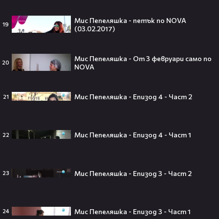
слухове🧐
Мис Пепеляшка - петък по NOVA
19
(03.02.2017)
Пи Диди излиза по-рано от
затвора? Новата дата вече е
Мис Пепеляшка - От 3 февруари само по
факт!💥
20
NOVA
Мис Пепеляшка - Епизод 4 - Част 2
21
Сватбата, която чакаше целият
свят! Кристиано Роналдо се жени!
💍🍾
Мис Пепеляшка - Епизод 4 - Част 1
22
Мис Пепеляшка - Епизод 3 - Част 2
23
Ариана Гранде изчезва?!
Решението ѝ шокира всички!😯💥
Мис Пепеляшка - Епизод 3 - Част 1
24