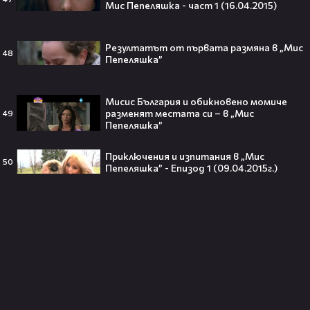
Мис Пепеляшка - част 1 (16.04.2015)
Theo в The Voice Cast: "Правен съм
в дискотека!" 👀💥
Резултатът от първата размяна в „Мис
48
Пепеляшка”
Мисис България и обикновено момиче
разменят местата си – в „Мис
49
Пепеляшка”
Съдията отложи сливането на
Paramount и Warner Bros. за 110
Приключения и изпитания в „Мис
милиарда долара!😯💥
50
Пепеляшка” - Епизод 1 (09.04.2015г.)
Любов или скандал? Карди Би и
Мадука Окойе разпалиха
интернет❤️‍🔥🔥