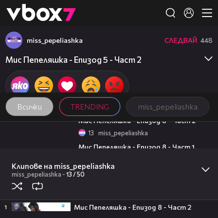
Member of
👾
miss_pepeliashka
СЛЕДВАЙ
448
Мис Пепеляшка - Епизод 5 - Част 2
Всички
TRENDING
miss_pepeliashka
23:57
Мис Пепеляшка - Епизод 8 - Част 2
13
miss_pepeliashka
21:16
Мис Пепеляшка - Епизод 8 - Част 1
20
miss_pepeliashka
05:57
Клипове на miss_pepeliashka
Левски - Кайрат 1:0 /репортаж/
miss_pepeliashka
-
13 /
50
2
gong_bg
15:35
Безглутенов хляб от трици и
хърватски десерт от Милена
Мис Пепеляшка - Епизод 8 - Част 2
1
Маркова-Маца | Черешката на