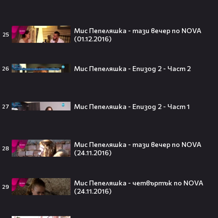
Мис Пепеляшка - тази вечер по NOVA
25
(01.12.2016)
Всички я тананикат, но малцина
знаят истината: VIRAL хитът
„Papaoutai“ всъщност не е изпят
от човек!
Мис Пепеляшка - Епизод 2 - Част 2
26
Мис Пепеляшка - Епизод 2 - Част 1
27
Елиът Пейдж разкри истинската
причина за трансформацията на
тялото си!😯💥
Мис Пепеляшка - тази вечер по NOVA
28
(24.11.2016)
Травис Скот получи подарък
Мис Пепеляшка - четвъртък по NOVA
29
(24.11.2016)
мечта от Холанд — всеки
футболен фен би го искал! 🤩