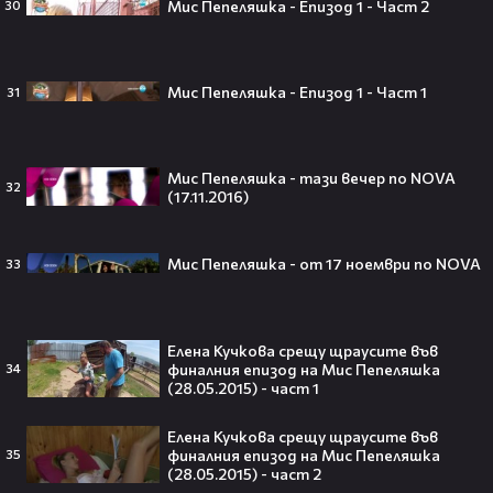
Мис Пепеляшка - Епизод 1 - Част 2
30
„Ще се омъжиш ли за мен?“: Фен
Мис Пепеляшка - Епизод 1 - Част 1
31
предложи брак на Зендая, а тя
отвърна само с три думи😅
Мис Пепеляшка - тази вечер по NOVA
32
(17.11.2016)
Кралят на YouTube – младоженец:
MrBeast се ожени!💍🥰
Мис Пепеляшка - от 17 ноември по NOVA
33
Елена Кучкова срещу щраусите във
финалния епизод на Мис Пепеляшка
34
(28.05.2015) - част 1
Кой съсипа Фантастичната
четворка? Майлс Телър
Елена Кучкова срещу щраусите във
проговаря десетилетие по-късно
финалния епизод на Мис Пепеляшка
35
🎬👀💥
(28.05.2015) - част 2