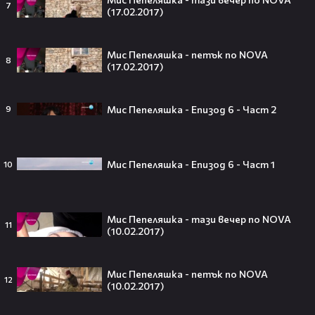
7
kinonova_
(17.02.2017)
Мис Пепеляшка - петък по NOVA
8
(17.02.2017)
Тийнейджър почти спечели над
милион долара с тотален гейминг
трол😯💥
Мис Пепеляшка - Епизод 6 - Част 2
9
Мис Пепеляшка - Епизод 6 - Част 1
10
55 милиарда по-късно: EA вече
официално е собственост на
Саудитска Арабия💰
Мис Пепеляшка - тази вечер по NOVA
11
(10.02.2017)
Мис Пепеляшка - петък по NOVA
12
Barbie 2 има краен срок до 2026,
(10.02.2017)
който трябва да спази, иначе
никога няма да се случи.😯💥