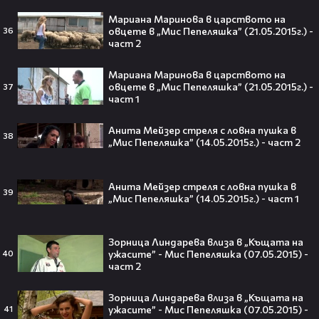
Мариана Маринова в царството на
овцете в „Мис Пепеляшка” (21.05.2015г.) -
36
част 2
Селена Гомес празнува рождения
си ден: Как момичето от „Disney“
се превърна в световна икона🤩🎂
Мариана Маринова в царството на
овцете в „Мис Пепеляшка” (21.05.2015г.) -
37
част 1
Анита Мейзер стреля с ловна пушка в
38
„Мис Пепеляшка” (14.05.2015г.) - част 2
Джон Сина сподели 4 неща, които
могат да съсипят всяко GenZ:
„Ако ги имаш, провалът е
Анита Мейзер стреля с ловна пушка в
гарантиран“🧐💥
39
„Мис Пепеляшка” (14.05.2015г.) - част 1
Зорница Линдарева влиза в „Къщата на
ужасите” - Мис Пепеляшка (07.05.2015) -
Изследовател на НЛО: "САЩ
40
част 2
притежават технология за
телепортация!"😯💥
Зорница Линдарева влиза в „Къщата на
ужасите” - Мис Пепеляшка (07.05.2015) -
41