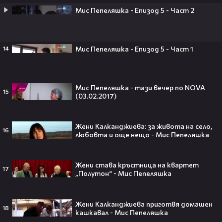
Мис Пепеляшка - Епизод 5 - Част 2
След тежка контузия: Дейв
Мис Пепеляшка - Епизод 5 - Част 1
14
Батиста е новият Кратос!😯💥
Мис Пепеляшка - тази вечер по NOVA
15
(03.02.2017)
„Спайдър-мен: Нов ден“ буквално
Жени Калканджиева: за живота на село,
взриви кината у нас – ето защо
16
любовта и още нещо - Мис Пепеляшка
всички говорят за него👀🎬
Жени става кръстница на квартет
17
„Полутон“ - Мис Пепеляшка
След Брадли Купър, Ирина Шейк
отново е влюбена? Новият мъж
Жени Калканджиева приготвя домашен
18
кашкавал - Мис Пепеляшка
до супермодела разпали лавина от