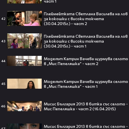
част 1
Плеймейтката Светлана Василева на лов
Трагедия разтърси Холивуд:
за кокошки с високи токчета
42
Младата звезда от „Годзила
(30.04.2015г.) - част 2
срещу Конг“ си отиде на 18🕊️
Плеймейтката Светлана Василева на лов
за кокошки с високи токчета
43
(30.04.2015г.) - част 1
Ламин Ямал: Момчето, което
Моделът Катрин Вачева щурмува селото
44
покори света на 19 — историята
в „Мис Пепеляшка” - част 2
на новия символ във футбола🤩⚽
Моделът Катрин Вачева щурмува селото
45
в „Мис Пепеляшка” - част 1
Защо Ахил липсва от „Одисей“ на
Мисис България 2013 в битка със селото -
Кристофър Нолън? Най-
46
Мис Пепеляшка - част 2 (16.04.2015)
странното решение във филма
всъщност има логика
Мисис България 2013 в битка със селото -
47