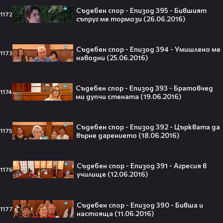
Съдебен спор - Епизод 395 - Бившият
1172
съпруг ме тормози (26.06.2016)
Barbie 2 има краен срок до 2026,
който трябва да спази, иначе
Съдебен спор - Епизод 394 - Умишлено ме
1173
никога няма да се случи.😯💥
наводни (25.06.2016)
Съдебен спор - Епизод 393 - Братовчед
1174
ми дупчи стената (19.06.2016)
След тежка контузия: Дейв
Батиста е новият Кратос!😯💥
Съдебен спор - Епизод 392 - Църквата да
1175
върне дарението (18.06.2016)
Съдебен спор - Епизод 391 - Агресия в
1176
училище (12.06.2016)
„Спайдър-мен: Нов ден“ буквално
взриви кината у нас – ето защо
всички говорят за него👀🎬
Съдебен спор - Епизод 390 - Бивша и
1177
настояща (11.06.2016)