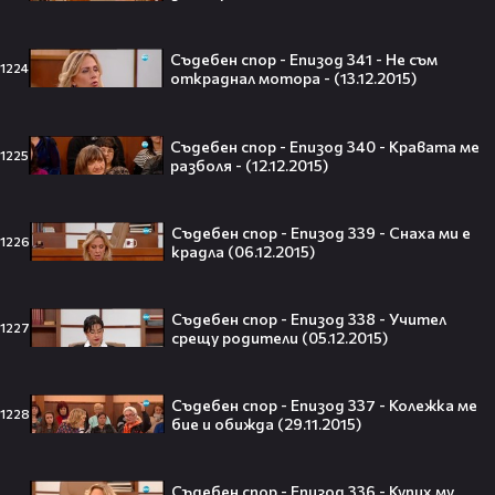
Трафорд“ директно на
театралната сцена👀⚽
Съдебен спор - Епизод 341 - Не съм
1224
откраднал мотора - (13.12.2015)
Съдебен спор - Епизод 340 - Кравата ме
1225
250 години тишина: Америка
разболя - (12.12.2015)
зарови капсула, която никой жив
днес няма да отвори👀💥
Съдебен спор - Епизод 339 - Снаха ми е
1226
крадла (06.12.2015)
Съдебен спор - Епизод 338 - Учител
Ерлинг Холанд ghost-на Том
1227
срещу родители (05.12.2015)
Холанд?! 💀 Защо Спайдър-мен
остана на "seen"😅
Съдебен спор - Епизод 337 - Колежка ме
1228
бие и обижда (29.11.2015)
Втори шанс за любовта? Ариана
Съдебен спор - Епизод 336 - Купих му