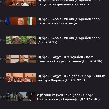
45:09
1166
Бащата на детето е насилник.
Избрани моменти от „Съдебен спор” -
Кравата ме разболя (22.08.2016)
2
Съдебен спор
46:00
Избрани моменти от „Съдебен спор” -
1167
Избрани моменти от „Съдебен спор” -
Бабата е майка и баща
Не съм откраднал мотора (23.08.2016)
Съдебен спор
Избрани моменти от „Съдебен спор”
1168
(10.07.2016)
Тийнейджър почти спечели над
Избрани казуси в "Съдебен Спор" -
1169
милион долара с тотален гейминг
Санираха без разрешение (09.07.2016)
трол😯💥
Избрани казуси в Съдебен Спор - Синът
1170
ми спря водата (03.07.2016)
55 милиарда по-късно: EA вече
Избрани казуси в "Съдебен Спор" -
официално е собственост на
1171
Скарахме се за картофи (02.07.2016)
Саудитска Арабия💰