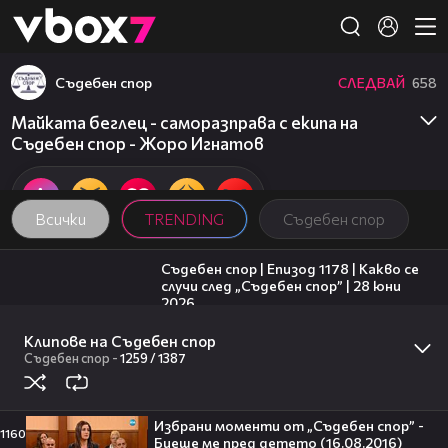
Member of
👾
Съдебен спор
СЛЕДВАЙ
658
Майката беглец - саморазправа с екипа на
Съдебен спор - Жоро Игнатов
Всички
TRENDING
Съдебен спор
47:02
Съдебен спор | Епизод 1178 | Какво се
случи след „Съдебен спор” | 28 юни
2026
1
Съдебен спор
15:58
Клипове на Съдебен спор
Какво се случи след „Съдебен спор” |
Съдебен спор
-
1259 /
1387
Жоро Игнатов | 28 юни 2026
Съдебен спор
16:02
Избрани моменти от „Съдебен спор” -
Безглутенов хляб от трици и
1160
Биеше ме пред детето (16.08.2016)
хърватски десерт от Милена