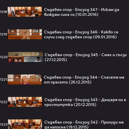
Топ 5 игри, които ще ти дадат
усещането за „Одисея“ на
Съдебен спор - Епизод 347 - Искам да
1218
Кристофър Нолан🤩🎮
виждам сина си (10.01.2016)
Съдебен спор - Епизод 346 - Какво се
1219
случи след съдебен спор (09.01.2016)
Джъстин Бийбър ще пее на
Световното първенство по
Съдебен спор - Епизод 345 - Смях и сълзи
футбол заедно с Мадона, Шакира
1220
(27.12.2015)
и BTS!⚽🤩
Съдебен спор - Епизод 344 - Спасете ме
1221
от прасето (26.12.2015)
ANIVENTURE COMIC CON 2026:
Влязохме в друг свят!
Съдебен спор - Епизод 343 - Дъщеря ни е
1222
проститутка (20.12.2015)
08:16
Съдебен спор - Епизод 342 - Принуди ме
1223
да напусна (19.12.2015)
Бербо смени терена: от „Олд