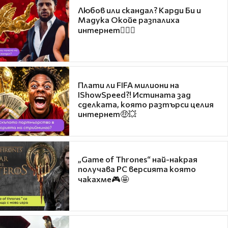
Любов или скандал? Карди Би и
Мадука Окойе разпалиха
интернет❤️‍🔥🔥
Плати ли FIFA милиони на
IShowSpeed?! Истината зад
сделката, която разтърси целия
интернет🤑💥
„Game of Thrones“ най-накрая
получава PC версията която
чакахме🎮🤩