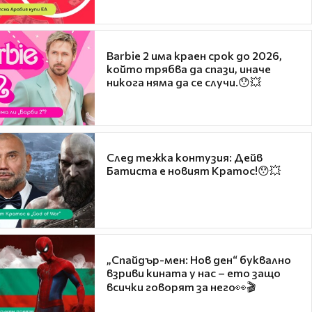
Barbie 2 има краен срок до 2026,
който трябва да спази, иначе
никога няма да се случи.😯💥
След тежка контузия: Дейв
Батиста е новият Кратос!😯💥
„Спайдър-мен: Нов ден“ буквално
взриви кината у нас – ето защо
всички говорят за него👀🎬