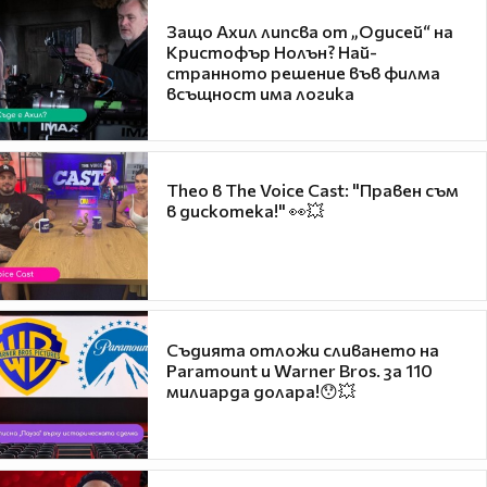
Защо Ахил липсва от „Одисей“ на
Кристофър Нолън? Най-
странното решение във филма
всъщност има логика
Theo в The Voice Cast: "Правен съм
в дискотека!" 👀💥
Съдията отложи сливането на
Paramount и Warner Bros. за 110
милиарда долара!😯💥