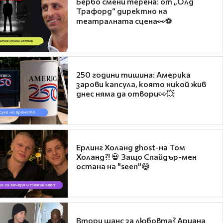
Бербо смени терена: от „Олд
Трафорд“ директно на
театралната сцена👀⚽
250 години тишина: Америка
зарови капсула, която никой жив
днес няма да отвори👀💥
Ерлинг Холанд ghost-на Том
Холанд?! 💀 Защо Спайдър-мен
остана на "seen"😅
Втори шанс за любовта? Ариана