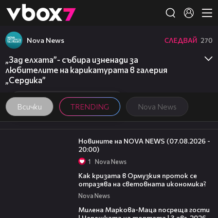
Member of
👾
Nova News
СЛЕДВАЙ
270
„Зад елхата”- събира изненади за
любителите на карикатурата в галерия
„Сердика”
Всички
TRENDING
Nova News
22:56
Новините на NOVA NEWS (07.08.2026 -
20:00)
1
Nova News
14:07
Как кризата в Ормузкия проток се
отразява на световната икономика?
Nova News
20:17
Милена Маркова-Маца посреща гости
| Черешката на тортата | 3 авг. 2026