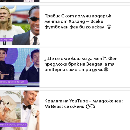
Травис Скот получи подарък
мечта от Холанд — всеки
футболен фен би го искал! 🤩
„Ще се омъжиш ли за мен?“: Фен
предложи брак на Зендая, а тя
отвърна само с три думи😅
Кралят на YouTube – младоженец:
MrBeast се ожени!💍🥰