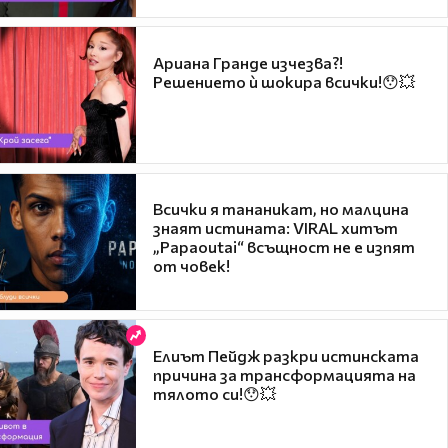
Ариана Гранде изчезва?!
Решението ѝ шокира всички!😯💥
Всички я тананикат, но малцина
знаят истината: VIRAL хитът
„Papaoutai“ всъщност не е изпят
от човек!
Елиът Пейдж разкри истинската
причина за трансформацията на
тялото си!😯💥