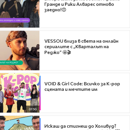
Гранде и Рики Алварес отново
заедно!😍
VESSOU влиза в света на онлайн
сериалите с „Кварталът на
Реджо“ 🤩🎬
VOID & Girl Code: Всичко за K-pop
сцената и мечтите им
07:50
Искаш да стигнеш до Холивуд?