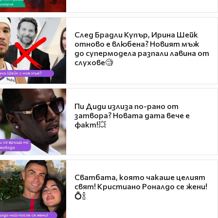
След Брадли Купър, Ирина Шейк
отново е влюбена? Новият мъж
до супермодела разпали лавина от
слухове🧐
Пи Диди излиза по-рано от
затвора? Новата дата вече е
факт!💥
Сватбата, която чакаше целият
свят! Кристиано Роналдо се жени!
💍🍾