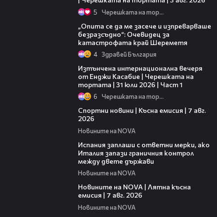
5
Черешката на тортата
06:38
„Опита се да ме засече и изпреварваше
безразсъдно“: Очевидец за
катастрофата край Шереметя
4
Здравей България
18:07
Изтънчена интернационална вечеря
от Енджи Касабие | Черешката на
тортата | 31 юли 2026 | Част 1
6
Черешката на тортата
03:46
Спортни новини | Късна емисия | 7 авг.
2026
Новините на NOVA
00:51
Испания заплаши с ответни мерки, ако
Италия запази граничния контрол
между двете държави
Новините на NOVA
21:18
Новините на NOVA | Лятна късна
емисия | 7 авг. 2026
Новините на NOVA
00:30