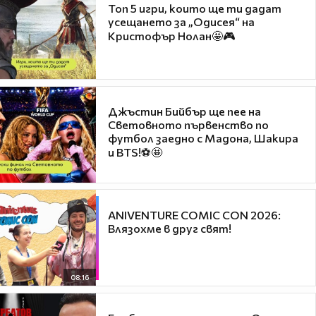
Топ 5 игри, които ще ти дадат
усещането за „Одисея“ на
Кристофър Нолан🤩🎮
Джъстин Бийбър ще пее на
Световното първенство по
футбол заедно с Мадона, Шакира
и BTS!⚽🤩
ANIVENTURE COMIC CON 2026:
Влязохме в друг свят!
08:16