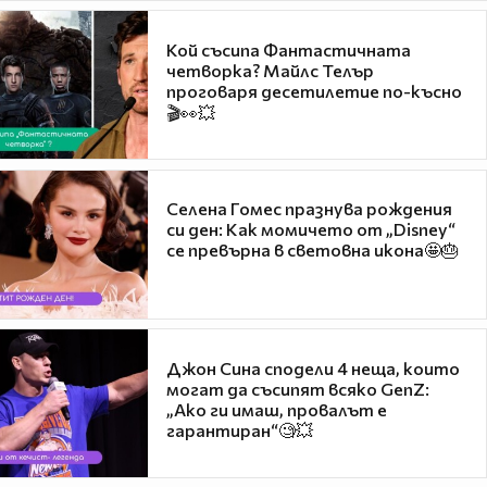
Кой съсипа Фантастичната
четворка? Майлс Телър
проговаря десетилетие по-късно
🎬👀💥
Селена Гомес празнува рождения
си ден: Как момичето от „Disney“
се превърна в световна икона🤩🎂
Джон Сина сподели 4 неща, които
могат да съсипят всяко GenZ:
„Ако ги имаш, провалът е
гарантиран“🧐💥