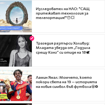
Изследовател на НЛО: "САЩ
притежават технология за
телепортация!"😯💥
Трагедия разтърси Холивуд:
Младата звезда от „Годзила
срещу Конг“ си отиде на 18🕊️
Ламин Ямал: Момчето, което
покори света на 19 — историята
на новия символ във футбола🤩⚽