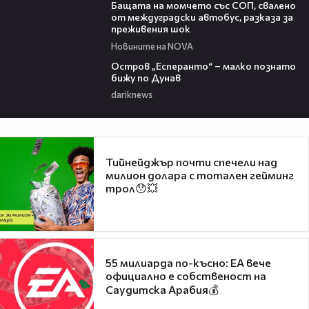
Бащата на момчето със СОП, свалено
от междуградски автобус, разказа за
преживения шок
Новините на NOVA
00:04
Остров „Есперанто“ – малко познато
бижу по Дунав
dariknews
Тийнейджър почти спечели над
милион долара с тотален гейминг
трол😯💥
55 милиарда по-късно: EA вече
официално е собственост на
Саудитска Арабия💰