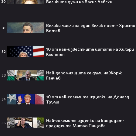
Великите думи на Васил Левски
30
мечта от Холанд — всеки
футболен фен би го искал! 🤩
Велики мисли на един велик поет - Христо
31
Ботев
„Ще се омъжиш ли за мен?“: Фен
10 от най-известните цитати на Хилъри
предложи брак на Зендая, а тя
32
Клинтън
отвърна само с три думи😅
Най-запомнящите се думи на Жорж
33
Ганчев
Кралят на YouTube – младоженец:
MrBeast се ожени!💍🥰
10 от най-големите изцепки на Доналд
34
Тръмп
Най-големите изцепки на кандидат-
35
президента Митьо Пищова
Кой съсипа Фантастичната