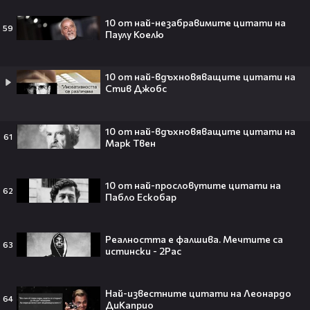
10 от най-незабравимите цитати на
59
Паулу Коелю
Джъстин Бийбър ще пее на
10 от най-вдъхновяващите цитати на
Световното първенство по
Стив Джобс
футбол заедно с Мадона, Шакира
и BTS!⚽🤩
10 от най-вдъхновяващите цитати на
61
Марк Твен
ANIVENTURE COMIC CON 2026:
Влязохме в друг свят!
10 от най-прословутите цитати на
62
Пабло Ескобар
08:16
Реалността е фалшива. Мечтите са
63
истински - 2Pac
Бербо смени терена: от „Олд
Трафорд“ директно на
Най-известните цитати на Леонардо
64
театралната сцена👀⚽
ДиКаприо