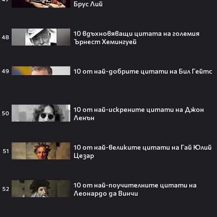
Брус Лий
странното решение във филма
всъщност има логика
10 вдъхновяващи цитата на големия
48
Ърнест Хемингуей
Theo в The Voice Cast: "Правен съм
в дискотека!" 👀💥
10 от най-добрите цитати на Бил Гейтс
49
10 от най-искрените цитати на Джон
50
Ленън
Съдията отложи сливането на
Paramount и Warner Bros. за 110
милиарда долара!😯💥
10 от най-великите цитати на Гай Юлий
51
Цезар
10 от най-поучителните цитати на
52
Леонардо да Винчи
Любов или скандал? Карди Би и
Мадука Окойе разпалиха