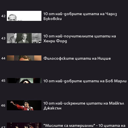
притежават технология за
телепортация!"😯💥
10 от най-добрите цитата на Чарлз
42
Буковски
10 от най-поучителните цитати на
Трагедия разтърси Холивуд:
43
Хенри Форд
Младата звезда от „Годзила
срещу Конг“ си отиде на 18🕊️
Философските цитати на Ницше
44
Ламин Ямал: Момчето, което
10 от най-добрите цитати на Боб Марли
45
покори света на 19 — историята
на новия символ във футбола🤩⚽
10 от най-искрените цитати на Майкъл
46
Джаксън
Защо Ахил липсва от „Одисей“ на
"Мислите са материални" - 10 цитата на
Кристофър Нолън? Най-
47