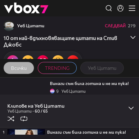
Member of
👾
Уеб Цитати
СЛЕДВАЙ
279
10 от най-вдъхновяващите цитати на Стив
Джобс
Всички
TRENDING
Уеб Цитати
01:48
Винаги съм била готина и не ми пука!
9
Уеб Цитати
01:48
10 от най-добрите мисли на Далай
Клипове на Уеб Цитати
Лама
Уеб Цитати
-
60 /
65
24
Уеб Цитати
06:38
„Опита се да ме засече и изпреварваше
безразсъдно“: Очевидец за
Винаги съм била готина и не ми пука!
1
катастрофата край Шереметя