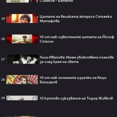
Славков - Батето
Ариана Гранде изчезва?!
Решението ѝ шокира всички!😯💥
Цитати на великата актриса Стоянка
25
Мутафова
10 от най-известните цитати на Йосиф
26
Всички я тананикат, но малцина
Сталин
знаят истината: VIRAL хитът
„Papaoutai“ всъщност не е изпят
от човек!
Лили Иванова: Имам убийствени планове
27
за след края на света
10 от най-големите изцепки на Къци
Елиът Пейдж разкри истинската
28
Вапцаров
причина за трансформацията на
тялото си!😯💥
10 култови изказвания на Тодор Живков
29
Травис Скот получи подарък