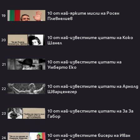
След Брадли Купър, Ирина Шейк
отново е влюбена? Новият мъж
10 от най-ярките мисли на Росен
19
до супермодела разпали лавина от
Плевнелиев
слухове🧐
10 от най-известните цитати на Коко
20
Шанел
Пи Диди излиза по-рано от
затвора? Новата дата вече е
10 от най-известните цитати на
факт!💥
21
Умберто Еко
10 от най-известните цитати на Арнолд
22
Шварценегер
Сватбата, която чакаше целият
свят! Кристиано Роналдо се жени!
💍🍾
10 от най-известните цитати на За За
23
Габор
10 от най-известните бисери на Иван
24