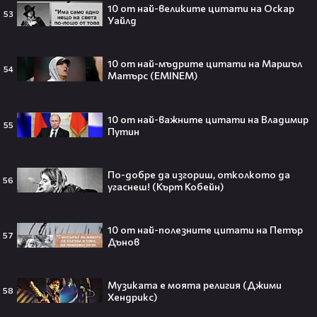
интернет❤️‍🔥🔥
10 от най-великите цитати на Оскар
53
Уайлд
10 от най-мъдрите цитати на Маршъл
54
Матърс (EMINEM)
Плати ли FIFA милиони на
IShowSpeed?! Истината зад
сделката, която разтърси целия
интернет🤑💥
10 от най-важните цитати на Владимир
55
Путин
По-добре да изгориш, отколкото да
56
„Game of Thrones“ най-накрая
угаснеш! (Кърт Кобейн)
получава PC версията която
чакахме🎮🤩
10 от най-полезните цитати на Петър
57
Дънов
Музиката е моята религия (Джими
Топ 5 игри, които ще ти дадат
58
Хендрикс)
усещането за „Одисея“ на
Кристофър Нолан🤩🎮