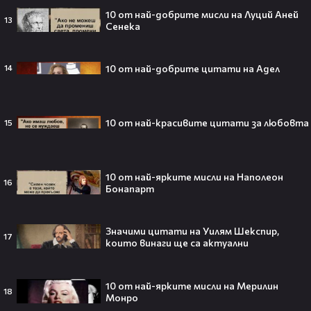
10 от най-добрите мисли на Луций Аней
Barbie 2 има краен срок до 2026,
13
Сенека
който трябва да спази, иначе
никога няма да се случи.😯💥
10 от най-добрите цитати на Адел
14
След тежка контузия: Дейв
10 от най-красивите цитати за любовта
15
Батиста е новият Кратос!😯💥
10 от най-ярките мисли на Наполеон
16
Бонапарт
„Спайдър-мен: Нов ден“ буквално
Значими цитати на Уилям Шекспир,
взриви кината у нас – ето защо
17
които винаги ще са актуални
всички говорят за него👀🎬
10 от най-ярките мисли на Мерилин
18
Монро