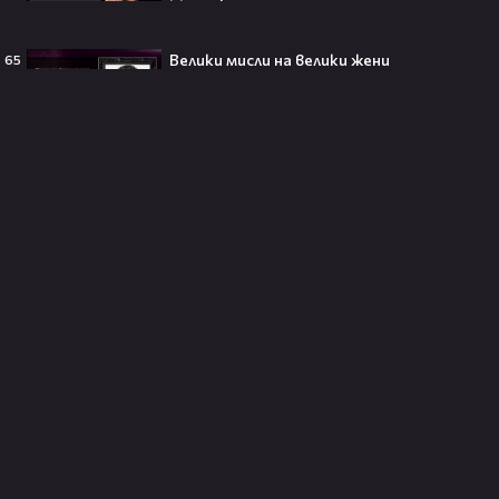
Велики мисли на велики жени
65
250 години тишина: Америка
зарови капсула, която никой жив
днес няма да отвори👀💥
Ерлинг Холанд ghost-на Том
Холанд?! 💀 Защо Спайдър-мен
остана на "seen"😅
Втори шанс за любовта? Ариана
Гранде и Рики Алварес отново
заедно!😍