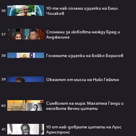
четворка? Майлс Телър
10-те най-големи изцепки на Емил
проговаря десетилетие по-късно
36
Чолаков
🎬👀💥
Спомени за любовта между Брад и
37
Анджелина
Селена Гомес празнува рождения
си ден: Как момичето от „Disney“
се превърна в световна икона🤩🎂
Големите изцепки на Бойко Борисов
38
Океанът от мисли на Нийл Геймън
39
Джон Сина сподели 4 неща, които
могат да съсипят всяко GenZ:
„Ако ги имаш, провалът е
гарантиран“🧐💥
Символът на мира: Махатма Ганди и
40
неговите вечни цитати
10 от най-добрите цитати на Луис
41
Изследовател на НЛО: "САЩ
Армстронг