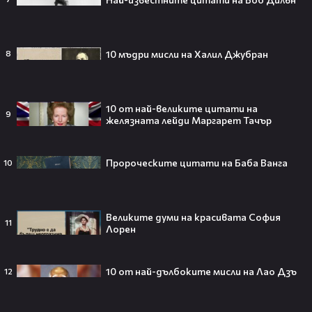
259
vestibg
11:01
Азис като Слави Трифонов - Като две
капки вода - 16.03.2015 г.
10 мъдри мисли на Халил Джубран
8
1228
Като две капки вода
10 от най-великите цитати на
9
желязната лейди Маргарет Тачър
Тийнейджър почти спечели над
милион долара с тотален гейминг
трол😯💥
Пророческите цитати на Баба Ванга
10
Великите думи на красивата София
11
55 милиарда по-късно: EA вече
Лорен
официално е собственост на
Саудитска Арабия💰
10 от най-дълбоките мисли на Лао Дзъ
12