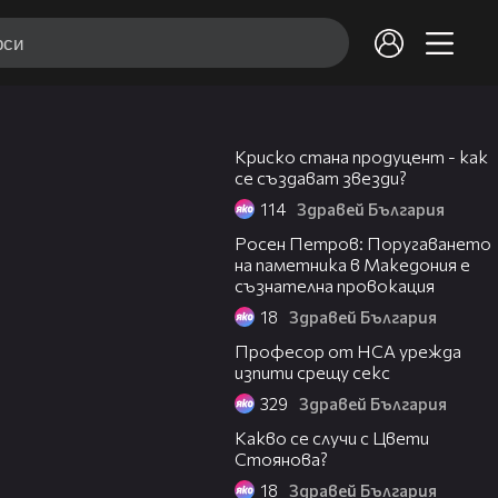
07:37
Любими на thirdfinger
Криско стана продуцент - как
thirdfinger
-
217 /
2649
се създават звезди?
114
Здравей България
20:57
"Не ме интересуват тъпите ти
Росен Петров: Поругаването
118
игри" - Типично Shorts
на паметника в Македония е
съзнателна провокация
18
Здравей България
05:52
119
Смешни издънки - Минутка смях
Професор от НСА урежда
изпити срещу секс
329
Здравей България
15:55
Какво се случи с Цвети
Гафове до смазване - Минутка
120
Стоянова?
смях
18
Здравей България