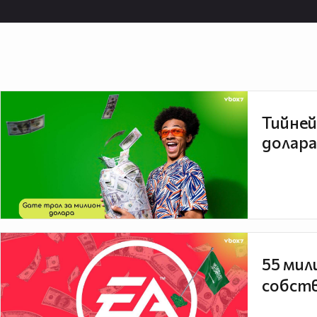
Тийней
долара
55 мил
собств