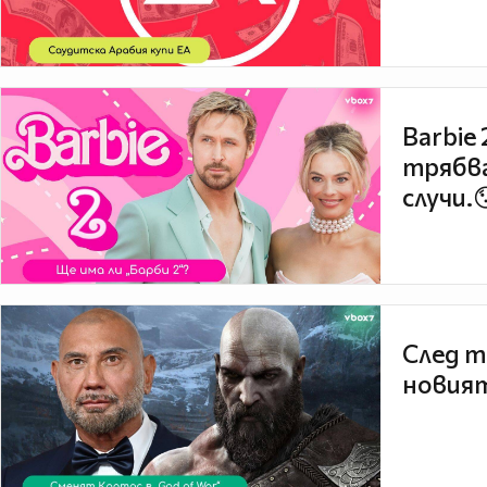
Barbie
трябва
случи.
След т
новият