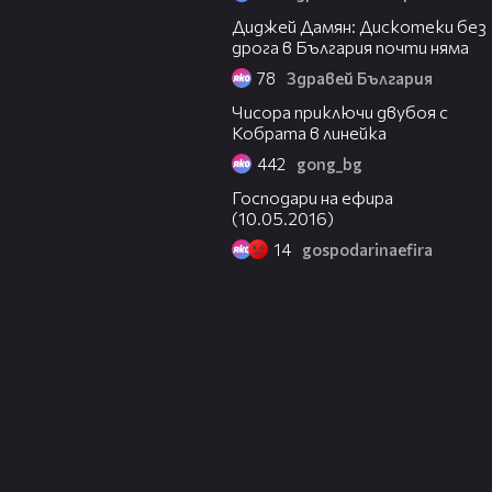
12:48
Диджей Дамян: Дискотеки без
дрога в България почти няма
121
Кой изплющя Минка? - Социалният
78
Здравей България
06:30
Чисора приключи двубоя с
Кобрата в линейка
НАЙ-ДОБРОТО ОТ ПАВЕЛ КОЛЕВ
122
442
gong_bg
ПРЕЗ 2016!
23:54
Господари на ефира
(10.05.2016)
14
gospodarinaefira
Какви са новогодишните
123
пожелания на децата ? (Mamma
Mia)
The Twilight saga Breaking Dawn part
124
2 Movie (part 4/4)
ДЕБАТ В МРЕЖАТА: Мъж твърди,
125
че е заснел демон