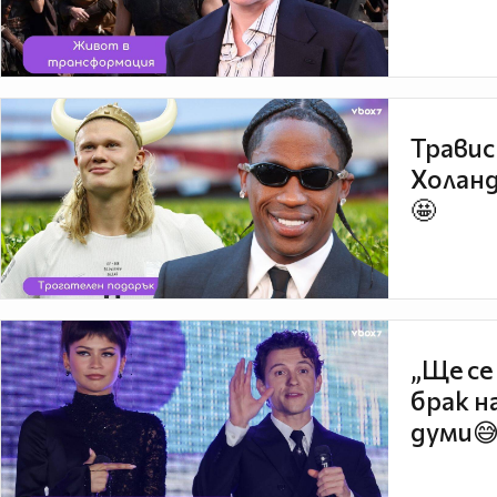
Травис
Холанд
🤩
„Ще се
брак н
думи