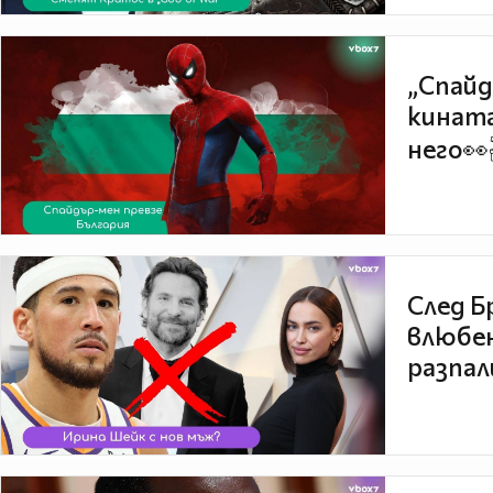
„Спайд
кината
него👀
След Б
влюбен
разпал