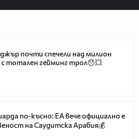
джър почти спечели над милион
 с тотален гейминг трол😯💥
иарда по-късно: EA вече официално е
еност на Саудитска Арабия💰