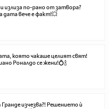
и излиза по-рано от затвора?
 дата вече е факт!💥
та, която чакаше целият свят!
ано Роналдо се жени!💍🍾
 Гранде изчезва?! Решението ѝ