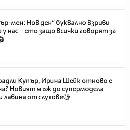
ър-мен: Нов ден“ буквално взриви
 у нас – ето защо всички говорят за
🎬
радли Купър, Ирина Шейк отново е
а? Новият мъж до супермодела
и лавина от слухове🧐