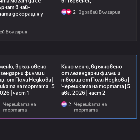
ята могат да се
в Първенец
рнат в най-
2
Здравей България
ната декорация у
ей България
15:39
15:31
 меню, вдъхновено
Кино меню, вдъхновено
гендарни филми и
от легендарни филми и
и от Поли Недкова |
творци от Поли Недкова |
шката на тортата | 5
Черешката на тортата | 5
2026 | част 1
авг. 2026 | част 2
Черешката на
2
Черешката на
тортата
тортата