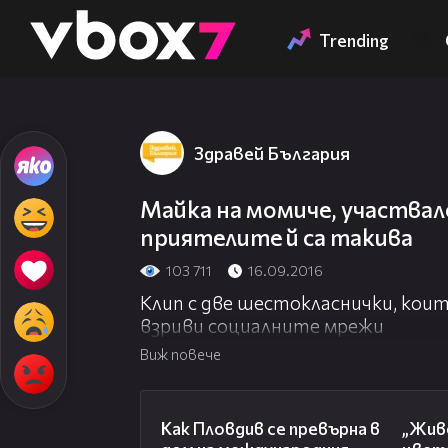
Member of
👾
Trending
Здравей България
Майка на момиче, участвало 
приятелите й са такива
103 711
16.09.2016
Клип с две шестокласнички, кои
взриви социалните мрежи
Виж повече
03:09
Как Пловдив се превърна в
„Живе