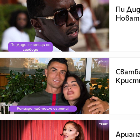
Пи Дид
Новата
Сватба
Кристи
Ариана