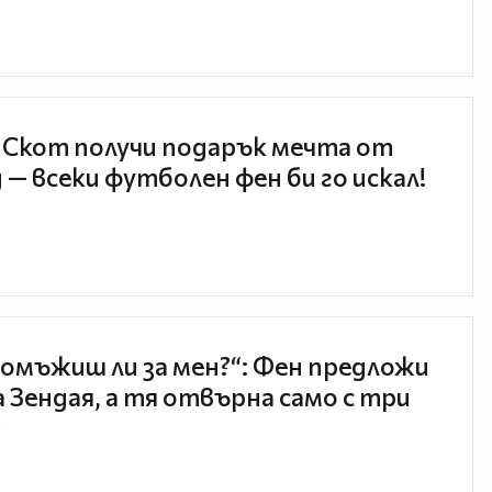
 Скот получи подарък мечта от
 — всеки футболен фен би го искал!
 омъжиш ли за мен?“: Фен предложи
а Зендая, а тя отвърна само с три
