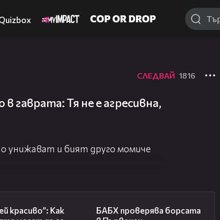
Quizbox
СЛЕДВАЙ
1816
в гаврата: Тя не е агресивна,
то унижават и бият друго момиче
04:11
03:57
й красиво”: Как
БАБХ проверява борсата