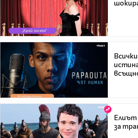
шокира
Всички
истина
всъщно
Елиът 
за тра