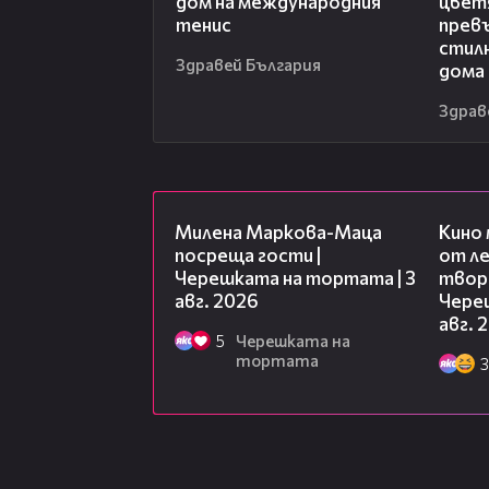
дом на международния
цвет
тенис
превъ
стил
Здравей България
дома
Здрав
20:17
Милена Маркова-Маца
Кино
посреща гости |
от ле
Черешката на тортата | 3
творц
авг. 2026
Чере
авг. 
5
Черешката на
тортата
3