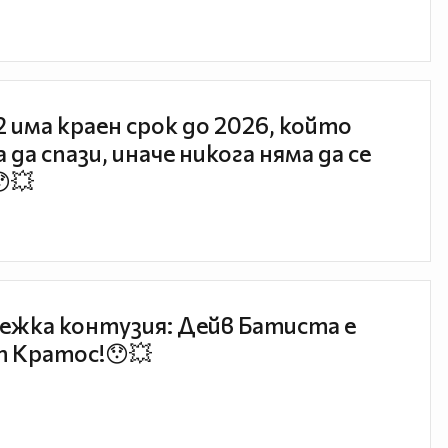
 2 има краен срок до 2026, който
 да спази, иначе никога няма да се
😯💥
ежка контузия: Дейв Батиста е
 Кратос!😯💥