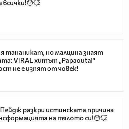
 всички!😯💥
 я тананикат, но малцина знаят
та: VIRAL хитът „Papaoutai“
ст не е изпят от човек!
Пейдж разкри истинската причина
нсформацията на тялото си!😯💥