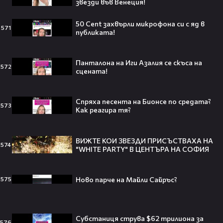
звезди във Венеция!
50 Cent захвърли микрофона си с яд в
571
публиката!
Трагедия разтърси Холивуд:
Младата звезда от „Годзила
Панталона на Иги Азалия се скъса на
572
сцената!
срещу Конг“ си отиде на 18🕊️
Спряха песента на Бионсе по средата?
573
Как реагира тя?
Ламин Ямал: Момчето, което
покори света на 19 — историята
ВИЖТЕ КОИ ЗВЕЗДИ ПРИСЪСТВАХА НА
574
на новия символ във футбола🤩⚽
"WHITE PARTY" В ЦЕНТЪРА НА СОФИЯ
Ново парче на Мaйли Сайръс?
575
Защо Ахил липсва от „Одисей“ на
Кристофър Нолън? Най-
странното решение във филма
Субстаниця струва $62 трилиона за
576