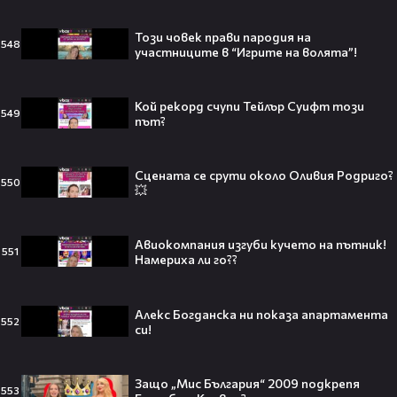
отново е влюбена? Новият мъж
до супермодела разпали лавина от
Този човек прави пародия на
548
слухове🧐
участниците в “Игрите на волята”!
Кой рекорд счупи Тейлър Суифт този
549
път?
Пи Диди излиза по-рано от
затвора? Новата дата вече е
факт!💥
Сцената се срути около Оливия Родриго?
550
💥
Авиокомпания изгуби кучето на пътник!
551
Сватбата, която чакаше целият
Намериха ли го??
свят! Кристиано Роналдо се жени!
💍🍾
Алекс Богданска ни показа апартамента
552
си!
Защо „Мис България“ 2009 подкрепя
Ариана Гранде изчезва?!
553