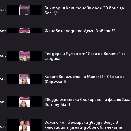
проговаря десетилетие по-късно
🎬👀💥
Виктория Капитонова даде 20 бона за
565
бал! 💥
Фенове нападнаха Деми Ловато??
566
Селена Гомес празнува рождения
си ден: Как момичето от „Disney“
се превърна в световна икона🤩🎂
Теодора и Румен от "Игри на волята" се
567
сгодиха!
Карат вокалиста на Maneskin в кола на
Джон Сина сподели 4 неща, които
568
Формула 1?
могат да съсипят всяко GenZ:
„Ако ги имаш, провалът е
гарантиран“🧐💥
Звезди останаха блокирани на фестивала
569
Burning Man!
Изследовател на НЛО: "САЩ
Вижте коя българска звезда влезе в
притежават технология за
класациите за най-добре облечените
570
телепортация!"😯💥