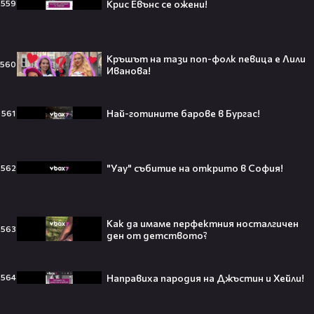
Крис Евънс се ожени!
559
футболен фен би го искал! 🤩
Кръшът на тази поп-фолк певица е Лили
560
Иванова!
„Ще се омъжиш ли за мен?“: Фен
предложи брак на Зендая, а тя
отвърна само с три думи😅
Най-готините барове в Бургас!
561
"Уау" събитие на открито в София!
562
Кралят на YouTube – младоженец:
MrBeast се ожени!💍🥰
Как да имаме перфектния носталгичен
563
ден от детството?
Направиха пародия на Джъстин и Хейли!
564
Кой съсипа Фантастичната
четворка? Майлс Телър