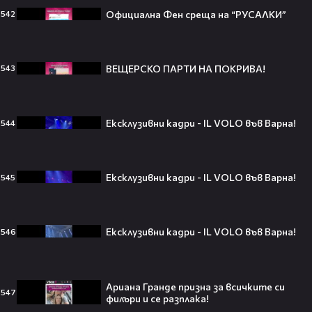
Barbie 2 има краен срок до 2026,
Официална Фен среща на “РУСАЛКИ”
542
който трябва да спази, иначе
никога няма да се случи.😯💥
ВЕЩЕРСКО ПАРТИ НА ПОКРИВА!
543
След тежка контузия: Дейв
Батиста е новият Кратос!😯💥
Ексклузивни кадри - IL VOLO във Варна!
544
Ексклузивни кадри - IL VOLO във Варна!
545
„Спайдър-мен: Нов ден“ буквално
взриви кината у нас – ето защо
Ексклузивни кадри - IL VOLO във Варна!
546
всички говорят за него👀🎬
Ариана Гранде призна за всичките си
547
филъри и се разплака!
След Брадли Купър, Ирина Шейк