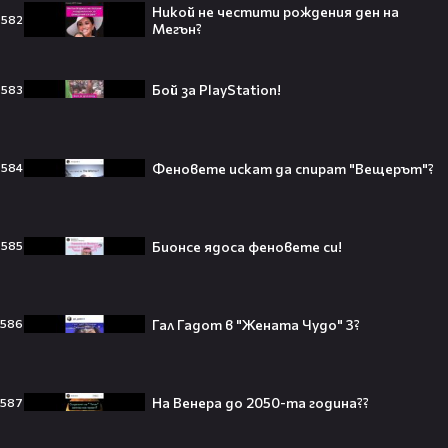
Никой не честити рождения ден на
582
Мегън?
Плати ли FIFA милиони на
Бой за PlayStation!
583
IShowSpeed?! Истината зад
сделката, която разтърси целия
интернет🤑💥
Феновете искат да спират "Вещерът"?
584
„Game of Thrones“ най-накрая
Бионсе ядоса феновете си!
585
получава PC версията която
чакахме🎮🤩
Гал Гадот в "Жената Чудо" 3?
586
Топ 5 игри, които ще ти дадат
усещането за „Одисея“ на
На Венера до 2050-та година??
587
Кристофър Нолан🤩🎮