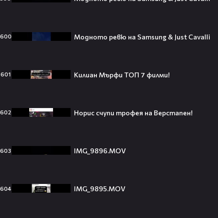
VESSOU влиза в света на онлайн
Модното ревю на Samsung & Just Cavalli
600
сериалите с „Кварталът на
Реджо“ 🤩🎬
Килиан Мърфи ТОП 7 филми!
601
VOID & Girl Code: Всичко за K-pop
сцената и мечтите им
Норис счупи трофея на Верстапен!
602
07:50
IMG_9896.MOV
603
Искаш да стигнеш до Холивуд?
Юлиан Костов разкрива как!👀💥
IMG_9895.MOV
604
15:15