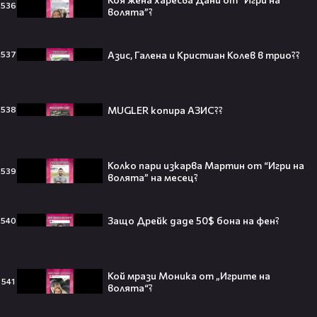
536
волята”?
16-годишна ще остави България без
думи 😲😲😲
5
Music Virals
Азис, Галена и Кристиан Колев в трио??
537
MUGLER копира АЗИС??
538
Тийнейджър почти спечели над
милион долара с тотален гейминг
трол😯💥
Колко пари изкарва Мартин от “Игри на
539
волята” на месец?
55 милиарда по-късно: EA вече
Защо Дрейк даде 50$ бона на фен?
540
официално е собственост на
Саудитска Арабия💰
Кой мрази Моника от „Игрите на
541
волята“?