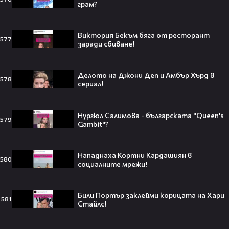
грам?
всъщност има логика
Виктория Бекъм бяга от ресторант
577
заради сбиване!
Theo в The Voice Cast: "Правен съм
в дискотека!" 👀💥
Делото на Джони Деп и Амбър Хърд в
578
сериал!
Нургюл Салимова - българската "Queen's
579
Gambit"?
Съдията отложи сливането на
Paramount и Warner Bros. за 110
милиарда долара!😯💥
Нападнаха Кортни Кардашиян в
580
социалните мрежи!
Били Портър заклейми корицата на Хари
581
Любов или скандал? Карди Би и
Стайлс!
Мадука Окойе разпалиха
интернет❤️‍🔥🔥