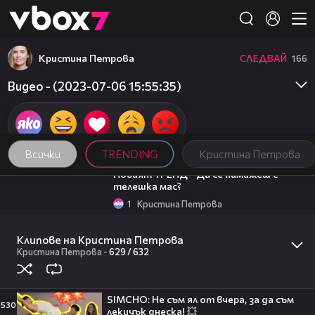
Member of
👾
Кристина Петрова
СЛЕДВАЙ
166
Видео - (2023-07-06 15:55:35)
Всички
TRENDING
Кристина Петрова
00:27
Новият ТРЕНД - Да се намажеш с
телешка мас?
1
Кристина Петрова
00:34
Орки проговориха човешки език?
Клипове на Кристина Петрова
Кристина Петрова
06:38
Кристина Петрова
-
629 /
632
„Опита се да ме засече и изпреварваше
безразсъдно“: Очевидец за
катастрофата край Шереметя
SIMCHO: Не съм ял от вчера, за да съм
3
Здравей България
530
05:57
лекичък днеска! 💥