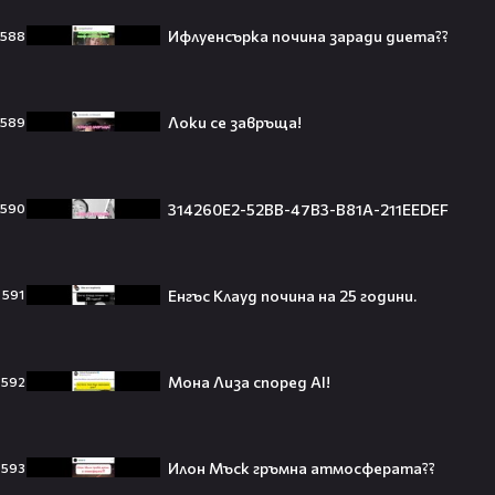
Ифлуенсърка почина заради диета??
588
Джъстин Бийбър ще пее на
Световното първенство по
Локи се завръща!
589
футбол заедно с Мадона, Шакира
и BTS!⚽🤩
314260E2-52BB-47B3-B81A-211EEDEF
590
ANIVENTURE COMIC CON 2026:
Влязохме в друг свят!
Енгъс Клауд почина на 25 години.
591
08:16
Мона Лиза според AI!
592
Бербо смени терена: от „Олд
Трафорд“ директно на
театралната сцена👀⚽
Илон Мъск гръмна атмосферата??
593