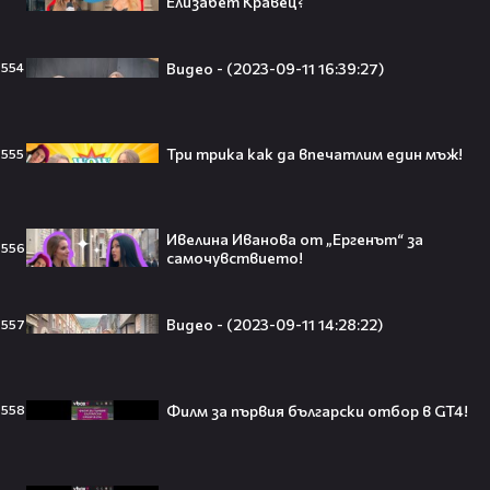
Елизабет Кравец?
Решението ѝ шокира всички!😯💥
Видео - (2023-09-11 16:39:27)
554
Всички я тананикат, но малцина
Три трика как да впечатлим един мъж!
555
знаят истината: VIRAL хитът
„Papaoutai“ всъщност не е изпят
от човек!
Ивелина Иванова от „Ергенът“ за
556
самочувствието!
Елиът Пейдж разкри истинската
Видео - (2023-09-11 14:28:22)
причина за трансформацията на
557
тялото си!😯💥
Филм за първия български отбор в GT4!
558
Травис Скот получи подарък
мечта от Холанд — всеки