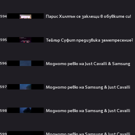
Парис Хилтън се заклещи в обувките си!
594
250 години тишина: Америка
зарови капсула, която никой жив
днес няма да отвори👀💥
Тейлър Суфит предизвика земетресение?
595
Модното ревю на Just Cavalli & Samsung
596
Ерлинг Холанд ghost-на Том
Холанд?! 💀 Защо Спайдър-мен
остана на "seen"😅
Модното ревю на Samsung & Just Cavalli
597
Втори шанс за любовта? Ариана
Модното ревю на Samsung & Just Cavalli
598
Гранде и Рики Алварес отново
заедно!😍
Модното ревю на Samsung & Just Cavalli
599