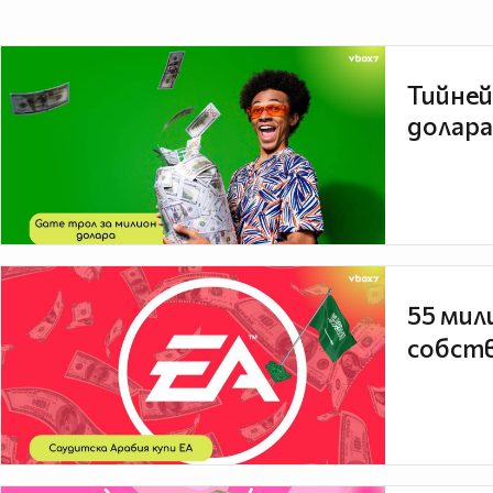
Тийней
долара
55 мил
собств