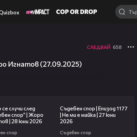
Quizbox
СЛЕДВАЙ
658
о Игнатов (27.09.2025)
15:58
47:03
 се случи след
Съдебен спор | Епизод 1177
бен спор” | Жоро
| Не ми е майка | 27 юни
ов | 28 юни 2026
2026
ен спор
Съдебен спор