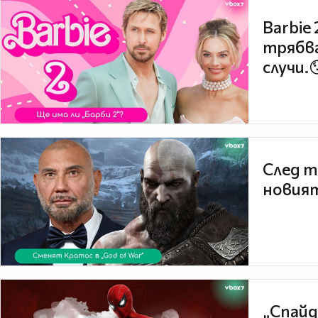
Barbie
трябва
случи.
След т
новият
„Спайд