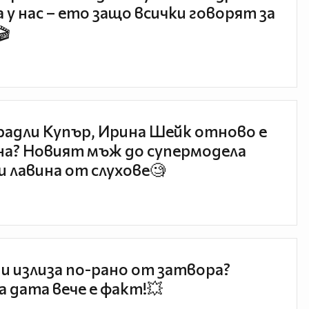
 у нас – ето защо всички говорят за
🎬
радли Купър, Ирина Шейк отново е
а? Новият мъж до супермодела
и лавина от слухове🧐
и излиза по-рано от затвора?
 дата вече е факт!💥