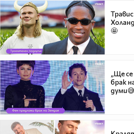
Травис
Холанд
🤩
„Ще се
брак н
думи
Кралят