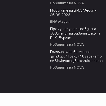
Новините на NOVA
22:43
Новините на ВИА Медия -
Заживя с друг | Жоро Игнатов | 4
46
06.08.2026
апр. 2026
ВИА Медия
00:32
Прокуратурата повдигна
Съдебен спор | Епизод 1155 |
обвинения на бившия шеф на
47
Отново ме наби | 29 мар. 2026
ВиК-Бургас
Новините на NOVA
03:06
Голям пожар временно
Отново ме наби | Жоро Игнатов |
затвори "Тракия", в гасенето
48
29 мар. 2026
се включиха два хеликоптера
Новините на NOVA
Майката го шамаросва | Жоро
49
Игнатов | 28 мар. 2026
Съдебен спор | Епизод 1154 |
50
Майката го шамаросва | 28 мар.
2026