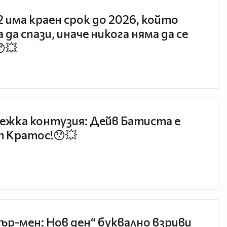
 2 има краен срок до 2026, който
 да спази, иначе никога няма да се
😯💥
ежка контузия: Дейв Батиста е
 Кратос!😯💥
ър-мен: Нов ден“ буквално взриви