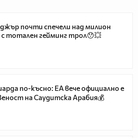
джър почти спечели над милион
 с тотален гейминг трол😯💥
иарда по-късно: EA вече официално е
еност на Саудитска Арабия💰