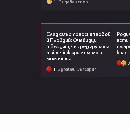
1
Съдебен спор
09:32
След смъртоносния побой
Роди
в Пловдив: Очевидци
исти
твърдят, че сред групата
смърт
тийнейджъри е имало и
края 
момичета
3
1
Здравей България