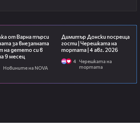
03:09
17:43
лка от Варна търси
Димитър Донски посреща
ната за внезапната
гости | Черешката на
 на детето си в
тортата | 4 авг. 2026
на 9 месец
4
Черешката на
тортата
Новините на NOVA