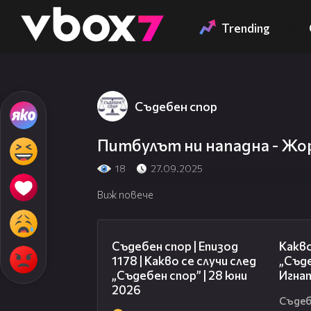
Member of
👾
Trending
Съдебен спор
Питбулът ни нападна - Жор
18
27.09.2025
Виж повече
47:02
Съдебен спор | Епизод
Какво
1178 | Какво се случи след
„Съде
„Съдебен спор” | 28 юни
Игнат
2026
Съдеб