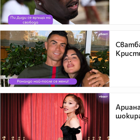
Сватба
Кристи
Ариана
шокира