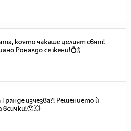
та, която чакаше целият свят!
ано Роналдо се жени!💍🍾
 Гранде изчезва?! Решението ѝ
 всички!😯💥