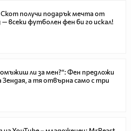
 Скот получи подарък мечта от
 — всеки футболен фен би го искал!
 омъжиш ли за мен?“: Фен предложи
а Зендая, а тя отвърна само с три

 на YouTube – младоженец: MrBeast