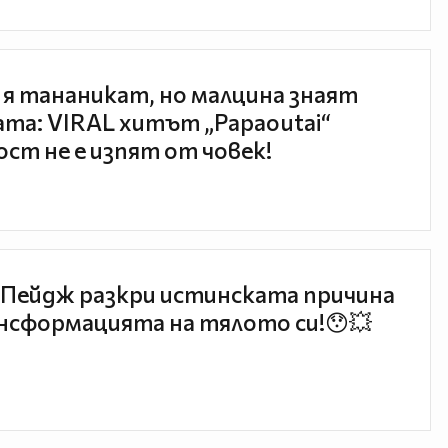
 я тананикат, но малцина знаят
та: VIRAL хитът „Papaoutai“
ст не е изпят от човек!
Пейдж разкри истинската причина
нсформацията на тялото си!😯💥