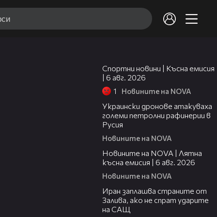
04:51
Клипове на Съдебен спор
Спортни новини | Късна емисия
Съдебен спор
-
142 /
1387
| 6 авг. 2026
1
Новините на NOVA
00:41
Развеждам се | Жоро Игнатов | 5
Украински дронове атакуваха
43
апр. 2026
големи петролни рафинерии в
Русия
Новините на NOVA
20:26
Съдебен спор | Епизод 1157 |
Новините на NOVA | Лятна
44
Развеждам се | 5 апр. 2026
късна емисия | 6 авг. 2026
Новините на NOVA
00:41
Иран заплашва страните от
Съдебен спор | Епизод 1156 | Заживя
45
Залива, ако не спрат ударите
с друг | 4 апр. 2026
на САЩ