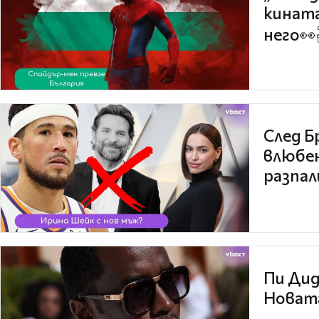
кината
него👀
След Б
влюбен
разпал
Пи Дид
Новата