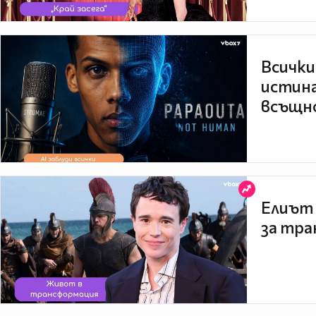
Всички
истина
всъщно
Елиът 
за тра