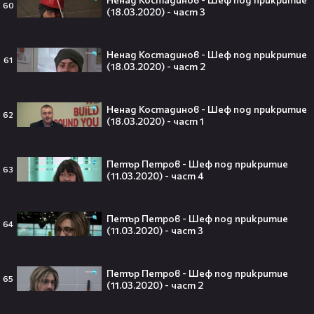
60
(18.03.2020) - част 3
diema
00:36
Романтични филми от 18.00 ч. в
събота и неделя по DIEMA FAMILY
Ненад Костадинов - Шеф под прикритие
61
(18.03.2020) - част 2
diemafamily
Ненад Костадинов - Шеф под прикритие
62
(18.03.2020) - част 1
Тийнейджър почти спечели над
милион долара с тотален гейминг
трол😯💥
Петър Петров - Шеф под прикритие
63
(11.03.2020) - част 4
Петър Петров - Шеф под прикритие
64
(11.03.2020) - част 3
55 милиарда по-късно: EA вече
официално е собственост на
Саудитска Арабия💰
Петър Петров - Шеф под прикритие
65
(11.03.2020) - част 2