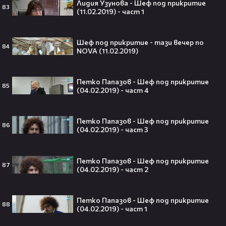
Лидия Узунова - Шеф под прикритие
Травис Скот получи подарък
83
(11.02.2019) - част 1
мечта от Холанд — всеки
футболен фен би го искал! 🤩
Шеф под прикритие - тази вечер по
84
NOVA (11.02.2019)
„Ще се омъжиш ли за мен?“: Фен
Петко Папазов - Шеф под прикритие
85
предложи брак на Зендая, а тя
(04.02.2019) - част 4
отвърна само с три думи😅
Петко Папазов - Шеф под прикритие
86
(04.02.2019) - част 3
Кралят на YouTube – младоженец:
Петко Папазов - Шеф под прикритие
MrBeast се ожени!💍🥰
87
(04.02.2019) - част 2
Петко Папазов - Шеф под прикритие
88
(04.02.2019) - част 1