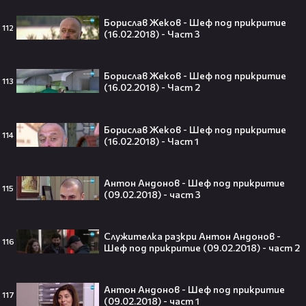
Кристофър Нолан🤩🎮
Борислав Жеков - Шеф под прикритие
112
(16.02.2018) - Част 3
Борислав Жеков - Шеф под прикритие
Джъстин Бийбър ще пее на
113
(16.02.2018) - Част 2
Световното първенство по
футбол заедно с Мадона, Шакира
и BTS!⚽🤩
Борислав Жеков - Шеф под прикритие
114
(16.02.2018) - Част 1
ANIVENTURE COMIC CON 2026:
Антон Андонов - Шеф под прикритие
115
Влязохме в друг свят!
(09.02.2018) - част 3
Служителка разкри Антон Андонов -
08:16
116
Шеф под прикритие (09.02.2018) - част 2
Бербо смени терена: от „Олд
Антон Андонов - Шеф под прикритие
Трафорд“ директно на
117
(09.02.2018) - част 1
театралната сцена👀⚽