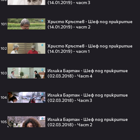
Кристофър Нолън? Най-
(14.01.2019) - част 3
странното решение във филма
всъщност има логика
Христо Кръстев - Шеф под прикритие
101
(14.01.2019) - част 2
Theo в The Voice Cast: "Правен съм
Христо Кръстев - Шеф под прикритие
в дискотека!" 👀💥
102
(14.01.2019) - част 1
Иглика Бартан - Шеф под прикритие
103
(02.03.2018) - Част 4
Съдията отложи сливането на
Paramount и Warner Bros. за 110
Иглика Бартан - Шеф под прикритие
104
милиарда долара!😯💥
(02.03.2018) - Част 3
Иглика Бартан - Шеф под прикритие
105
(02.03.2018) - Част 2
Любов или скандал? Карди Би и
Мадука Окойе разпалиха