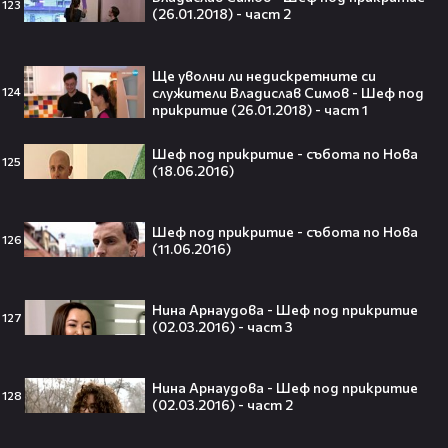
123
(26.01.2018) - част 2
Ще уволни ли недискретните си
служители Владислав Симов - Шеф под
124
VESSOU влиза в света на онлайн
прикритие (26.01.2018) - част 1
сериалите с „Кварталът на
Реджо“ 🤩🎬
Шеф под прикритие - събота по Нова
125
(18.06.2016)
Шеф под прикритие - събота по Нова
126
VOID & Girl Code: Всичко за K-pop
(11.06.2016)
сцената и мечтите им
Нина Арнаудова - Шеф под прикритие
127
(02.03.2016) - част 3
07:50
Нина Арнаудова - Шеф под прикритие
Искаш да стигнеш до Холивуд?
128
(02.03.2016) - част 2
Юлиан Костов разкрива как!👀💥