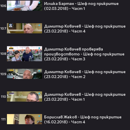
Иглика Бартан - Шеф под прикритие
интернет❤️‍🔥🔥
106
(02.03.2018) - Част 1
Димитър Ковачев - Шеф под прикритие
107
(23.02.2018) - Част 4
Плати ли FIFA милиони на
IShowSpeed?! Истината зад
сделката, която разтърси целия
Димитър Ковачев проверява
интернет🤑💥
производството - Шеф под прикритие
108
(23.02.2018) - Част 3
Димитър Ковачев - Шеф под прикритие
109
(23.02.2018) - Част 2
„Game of Thrones“ най-накрая
получава PC версията която
чакахме🎮🤩
Димитър Ковачев - Шеф под прикритие
110
(23.02.2018) - Част 1
Борислав Жеков - Шеф под прикритие
111
Топ 5 игри, които ще ти дадат
(16.02.2018) - Част 4
усещането за „Одисея“ на