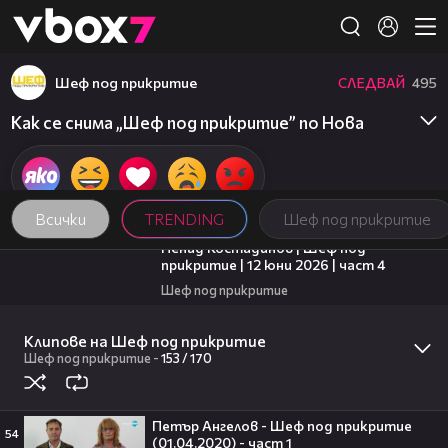
Member of
👾
Шеф под прикритие
СЛЕДВАЙ
495
Как се снима „Шеф под прикритие” по Нова
Всички
TRENDING
Шеф под прикритие
16:45
Ненад Костадинов | Шеф под
прикритие | 12 юни 2026 | част 4
Шеф под прикритие
11:32
Ненад Костадинов | Шеф под
прикритие | 12 юни 2026 | част 3
Клипове на Шеф под прикритие
Шеф под прикритие
-
153 /
170
1
Шеф под прикритие
09:32
След смъртоносния побой в Пловдив:
Очевидци твърдят, че сред групата
тийнейджъри е имало и момичета
Петър Ангелов - Шеф под прикритие
54
(01.04.2020) - част 1
2
Здравей България