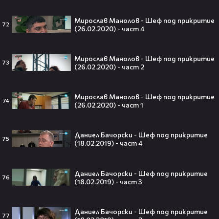
След Брадли Купър, Ирина Шейк
Мирослав Манолов - Шеф под прикритие
отново е влюбена? Новият мъж
72
(26.02.2020) - част 4
до супермодела разпали лавина от
слухове🧐
Мирослав Манолов - Шеф под прикритие
73
(26.02.2020) - част 2
Пи Диди излиза по-рано от
затвора? Новата дата вече е
Мирослав Манолов - Шеф под прикритие
74
факт!💥
(26.02.2020) - част 1
Даниел Бачорски - Шеф под прикритие
75
(18.02.2019) - част 4
Сватбата, която чакаше целият
свят! Кристиано Роналдо се жени!
Даниел Бачорски - Шеф под прикритие
💍🍾
76
(18.02.2019) - част 3
Даниел Бачорски - Шеф под прикритие
77