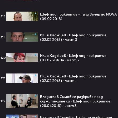
Шеф под прикритие - Тази вечер по NOVA
118
(09.02.2018)
250 години тишина: Америка
зарови капсула, която никой жив
Илия Хаджиев - Шеф под прикритие
119
днес няма да отвори👀💥
(02.02.2018) - част 3
Илия Хаджиев - Шеф под прикритие
120
(02.02.2018)a - част 2
Ерлинг Холанд ghost-на Том
Холанд?! 💀 Защо Спайдър-мен
Илия Хаджиев - Шеф под прикритие
остана на "seen"😅
121
(02.02.2018) - част 1
Владислав Симов се разкрива пред
служителите си - Шеф под прикритие
122
Втори шанс за любовта? Ариана
(26.01.2018) - част 3
Гранде и Рики Алварес отново
заедно!😍
Владислав Симов - Шеф под прикритие