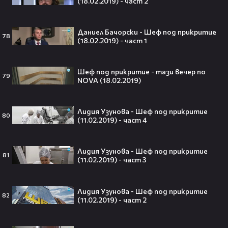
(18.02.2019) - част 2
Ариана Гранде изчезва?!
Решението ѝ шокира всички!😯💥
Даниел Бачорски - Шеф под прикритие
78
(18.02.2019) - част 1
Шеф под прикритие - тази вечер по
79
NOVA (18.02.2019)
Всички я тананикат, но малцина
знаят истината: VIRAL хитът
„Papaoutai“ всъщност не е изпят
Лидия Узунова - Шеф под прикритие
от човек!
80
(11.02.2019) - част 4
Лидия Узунова - Шеф под прикритие
81
Елиът Пейдж разкри истинската
(11.02.2019) - част 3
причина за трансформацията на
тялото си!😯💥
Лидия Узунова - Шеф под прикритие
82
(11.02.2019) - част 2