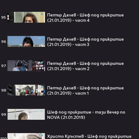
притежават технология за
телепортация!"😯💥
Петър Делев - Шеф под прикритие
95
(21.01.2019) - част 4
Петър Делев - Шеф под прикритие
96
Трагедия разтърси Холивуд:
(21.01.2019) - част 3
Младата звезда от „Годзила
срещу Конг“ си отиде на 18🕊️
Петър Делев - Шеф под прикритие
97
(21.01.2019) - част 2
Петър Делев - Шеф под прикритие
Ламин Ямал: Момчето, което
98
(21.01.2019) - част 1
покори света на 19 — историята
на новия символ във футбола🤩⚽
Шеф под прикритие - тази вечер по
99
NOVA (21.01.2019)
Защо Ахил липсва от „Одисей“ на
Христо Кръстев - Шеф под прикритие
100