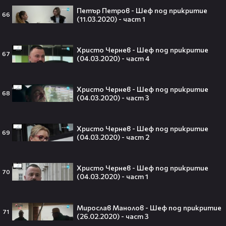
Петър Петров - Шеф под прикритие
66
Barbie 2 има краен срок до 2026,
(11.03.2020) - част 1
който трябва да спази, иначе
никога няма да се случи.😯💥
Христо Чернев - Шеф под прикритие
67
(04.03.2020) - част 4
Христо Чернев - Шеф под прикритие
След тежка контузия: Дейв
68
(04.03.2020) - част 3
Батиста е новият Кратос!😯💥
Христо Чернев - Шеф под прикритие
69
(04.03.2020) - част 2
„Спайдър-мен: Нов ден“ буквално
Христо Чернев - Шеф под прикритие
70
взриви кината у нас – ето защо
(04.03.2020) - част 1
всички говорят за него👀🎬
Мирослав Манолов - Шеф под прикритие
71
(26.02.2020) - част 3