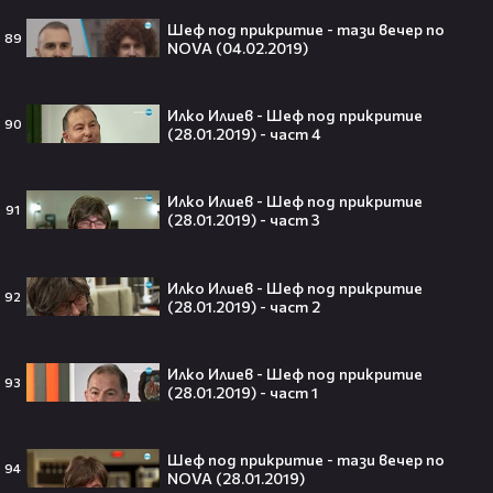
Кой съсипа Фантастичната
четворка? Майлс Телър
Шеф под прикритие - тази вечер по
89
проговаря десетилетие по-късно
NOVA (04.02.2019)
🎬👀💥
Илко Илиев - Шеф под прикритие
90
(28.01.2019) - част 4
Селена Гомес празнува рождения
си ден: Как момичето от „Disney“
Илко Илиев - Шеф под прикритие
се превърна в световна икона🤩🎂
91
(28.01.2019) - част 3
Илко Илиев - Шеф под прикритие
92
(28.01.2019) - част 2
Джон Сина сподели 4 неща, които
могат да съсипят всяко GenZ:
„Ако ги имаш, провалът е
Илко Илиев - Шеф под прикритие
93
гарантиран“🧐💥
(28.01.2019) - част 1
Шеф под прикритие - тази вечер по
94
NOVA (28.01.2019)
Изследовател на НЛО: "САЩ