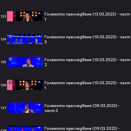
Голямото преследване (13.03.2023) - част
123
1
Трагедия разтърси Холивуд:
Младата звезда от „Годзила
Голямото преследване (10.03.2023) - част
срещу Конг“ си отиде на 18🕊️
124
3
Голямото преследване (10.03.2023) - част
125
2
Ламин Ямал: Момчето, което
покори света на 19 — историята
на новия символ във футбола🤩⚽
Голямото преследване (10.03.2023) - част
126
1
Голямото преследване (09.03.2023) -
127
част 3
Защо Ахил липсва от „Одисей“ на
Кристофър Нолън? Най-
странното решение във филма
Голямото преследване (09.03.2023) -
всъщност има логика
128