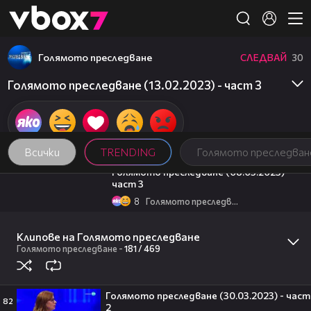
Member of
👾
Голямото преследване
СЛЕДВАЙ
30
Голямото преследване (13.02.2023) - част 3
Всички
TRENDING
Голямото преследван
09:13
Голямото преследване (08.05.2023) -
част 3
8
Голямото преследване
26:42
Голямото преследване (08.05.2023) -
част 2
Клипове на Голямото преследване
Голямото преследване
-
181 /
469
4
Голямото преследване
09:32
След смъртоносния побой в Пловдив:
Очевидци твърдят, че сред групата
тийнейджъри е имало и момичета
Голямото преследване (30.03.2023) - част
82
2
1
Здравей България