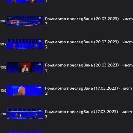
1
Голямото преследване (20.03.2023) - част
106
3
Всички я тананикат, но малцина
знаят истината: VIRAL хитът
Голямото преследване (20.03.2023) - част
107
„Papaoutai“ всъщност не е изпят
2
от човек!
Голямото преследване (20.03.2023) - част
108
1
Елиът Пейдж разкри истинската
причина за трансформацията на
Голямото преследване (17.03.2023) - част
тялото си!😯💥
109
2
Голямото преследване (17.03.2023) - част
110
3
Травис Скот получи подарък
мечта от Холанд — всеки
футболен фен би го искал! 🤩