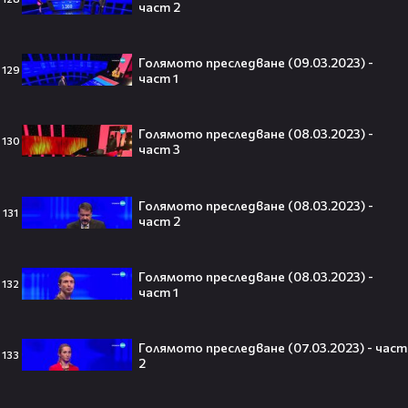
част 2
Голямото преследване (09.03.2023) -
129
Theo в The Voice Cast: "Правен съм
част 1
в дискотека!" 👀💥
Голямото преследване (08.03.2023) -
130
част 3
Голямото преследване (08.03.2023) -
Съдията отложи сливането на
131
част 2
Paramount и Warner Bros. за 110
милиарда долара!😯💥
Голямото преследване (08.03.2023) -
132
част 1
Любов или скандал? Карди Би и
Голямото преследване (07.03.2023) - част
133
Мадука Окойе разпалиха
2
интернет❤️‍🔥🔥