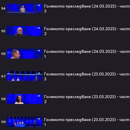
който трябва да спази, иначе
Голямото преследване (24.03.2023) - част
никога няма да се случи.😯💥
94
3
Голямото преследване (24.03.2023) - част
95
2
След тежка контузия: Дейв
Батиста е новият Кратос!😯💥
Голямото преследване (24.03.2023) - част
96
1
Голямото преследване (23.03.2023) - част
97
3
„Спайдър-мен: Нов ден“ буквално
взриви кината у нас – ето защо
всички говорят за него👀🎬
Голямото преследване (23.03.2023) - част
98
2
Голямото преследване (23.03.2023) - част
99
След Брадли Купър, Ирина Шейк
1
отново е влюбена? Новият мъж