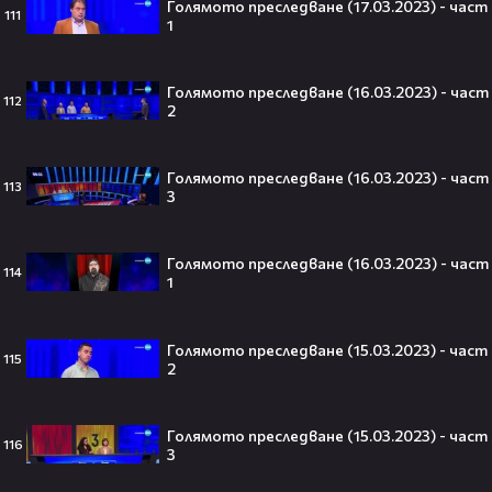
Голямото преследване (17.03.2023) - част
111
1
Голямото преследване (16.03.2023) - част
112
2
„Ще се омъжиш ли за мен?“: Фен
предложи брак на Зендая, а тя
отвърна само с три думи😅
Голямото преследване (16.03.2023) - част
113
3
Голямото преследване (16.03.2023) - част
114
Кралят на YouTube – младоженец:
1
MrBeast се ожени!💍🥰
Голямото преследване (15.03.2023) - част
115
2
Голямото преследване (15.03.2023) - част
Кой съсипа Фантастичната
116
3
четворка? Майлс Телър
проговаря десетилетие по-късно