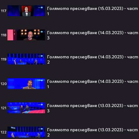
🎬👀💥
Голямото преследване (15.03.2023) - част
117
1
Селена Гомес празнува рождения
Голямото преследване (14.03.2023) - част
118
си ден: Как момичето от „Disney“
3
се превърна в световна икона🤩🎂
Голямото преследване (14.03.2023) - част
119
2
Джон Сина сподели 4 неща, които
Голямото преследване (14.03.2023) - част
могат да съсипят всяко GenZ:
120
1
„Ако ги имаш, провалът е
гарантиран“🧐💥
Голямото преследване (13.03.2023) - част
121
3
Изследовател на НЛО: "САЩ
притежават технология за
Голямото преследване (13.03.2023) - част
122
телепортация!"😯💥
2