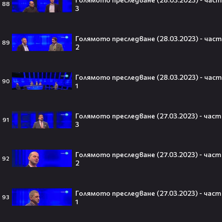
Голямото преследване (09.02.2023) -
88
3
част 2
1
Голямото преследване
Голямото преследване (28.03.2023) - част
89
2
Тийнейджър почти спечели над
Голямото преследване (28.03.2023) - част
милион долара с тотален гейминг
90
1
трол😯💥
Голямото преследване (27.03.2023) - част
91
3
55 милиарда по-късно: EA вече
официално е собственост на
Голямото преследване (27.03.2023) - част
92
Саудитска Арабия💰
2
Голямото преследване (27.03.2023) - част
93
1
Barbie 2 има краен срок до 2026,