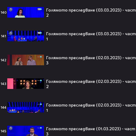
Голямото преследване (03.03.2023) - част
140
2
Джъстин Бийбър ще пее на
Световното първенство по
футбол заедно с Мадона, Шакира
Голямото преследване (03.03.2023) - част
141
и BTS!⚽🤩
1
Голямото преследване (02.03.2023) - част
142
3
ANIVENTURE COMIC CON 2026:
Влязохме в друг свят!
Голямото преследване (02.03.2023) - част
143
2
08:16
Голямото преследване (02.03.2023) - част
144
Бербо смени терена: от „Олд
1
Трафорд“ директно на
театралната сцена👀⚽
Голямото преследване (01.03.2023) - част
145
3