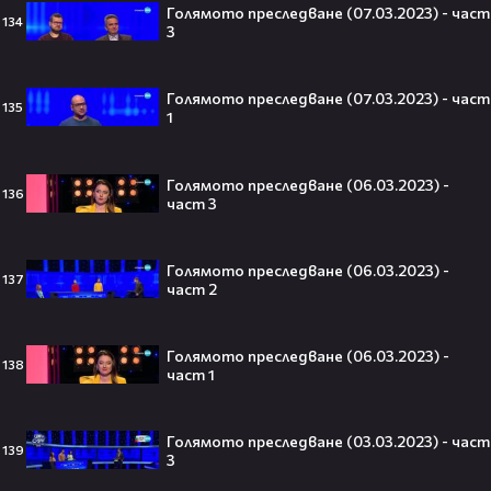
Голямото преследване (07.03.2023) - част
134
3
Плати ли FIFA милиони на
Голямото преследване (07.03.2023) - част
IShowSpeed?! Истината зад
135
1
сделката, която разтърси целия
интернет🤑💥
Голямото преследване (06.03.2023) -
136
част 3
„Game of Thrones“ най-накрая
получава PC версията която
Голямото преследване (06.03.2023) -
137
чакахме🎮🤩
част 2
Голямото преследване (06.03.2023) -
138
част 1
Топ 5 игри, които ще ти дадат
усещането за „Одисея“ на
Голямото преследване (03.03.2023) - част
Кристофър Нолан🤩🎮
139
3