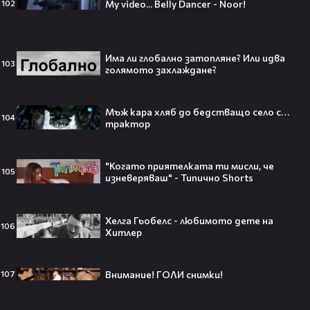
My video... Belly Dancer - Noor!
102
Травис Скот получи подарък
мечта от Холанд — всеки
Има ли глобално затопляне? Или идва
футболен фен би го искал! 🤩
103
голямото захлаждане?
Мъж кара хляб до бедстващо село с…
104
трактор
„Ще се омъжиш ли за мен?“: Фен
предложи брак на Зендая, а тя
отвърна само с три думи😅
"Когато приятелката ти мисли, че
105
изневеряваш" - Типично Shorts
Хелга Гьобелс - любимото дете на
106
Хитлер
Кралят на YouTube – младоженец:
MrBeast се ожени!💍🥰
Внимание! ГОЛИ снимки!
107