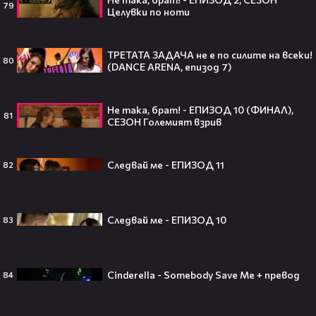
03:02
79
Целувки по ноти
Открития на нацистите, откраднати
от САЩ след войната
486
Top Of The Tops
00:39
ТРЕТАТА ЗАДАЧА не е по силите на всеки!
80
19-годишна заби колата си в стълб в
(DANCE ARENA, епизод 7)
Пловдив
2
Новините на NOVA
Не така, брат! - ЕПИЗОД 10 (ФИНАЛ),
81
СЕЗОН Големият взрив
Тийнейджър почти спечели над
Следвай ме - ЕПИЗОД 11
82
милион долара с тотален гейминг
трол😯💥
Следвай ме - ЕПИЗОД 10
83
55 милиарда по-късно: EA вече
Cinderella - Somebody Save Me + превод
84
официално е собственост на
Саудитска Арабия💰