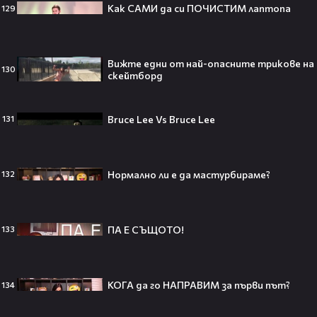
Как САМИ да си ПОЧИСТИМ лаптопа
129
Любов или скандал? Карди Би и
Мадука Окойе разпалиха
интернет❤️‍🔥🔥
Вижте едни от най-опасните трикове на
130
скейтборд
Плати ли FIFA милиони на
Bruce Lee Vs Bruce Lee
131
IShowSpeed?! Истината зад
сделката, която разтърси целия
интернет🤑💥
Нормално ли е да мастурбираме?
132
„Game of Thrones“ най-накрая
ПА Е СЪЩОТО!
133
получава PC версията която
чакахме🎮🤩
КОГА да го НАПРАВИМ за първи път?
134