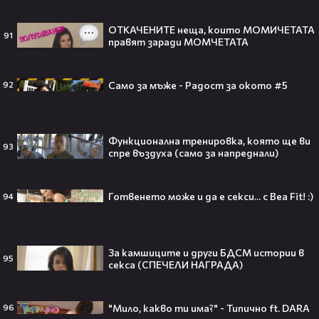
ОТКАЧЕНИТЕ неща, които МОМИЧЕТАТА
91
правят заради МОМЧЕТАТА
След Брадли Купър, Ирина Шейк
отново е влюбена? Новият мъж
до супермодела разпали лавина от
Само за мъже - Радост за окото #5
92
слухове🧐
Функционална тренировка, която ще ви
93
Пи Диди излиза по-рано от
спре въздуха (само за напреднали)
затвора? Новата дата вече е
факт!💥
Готвенето може и да е секси... с Bea Fit! :)
94
За камшиците и други БДСМ истории в
Сватбата, която чакаше целият
95
секса (СПЕЧЕЛИ НАГРАДА)
свят! Кристиано Роналдо се жени!
💍🍾
"Мило, какво ти има?" - Типично ft. DARA
96