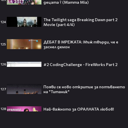
децата ? (Mamma Mia)
Защо Ахил липсва от „Одисей“ на
Кристофър Нолън? Най-
странното решение във филма
The Twilight saga Breaking Dawn part 2
124
всъщност има логика
Movie (part 4/4)
ДЕБАТ В МРЕЖАТА: Мъж твърди, че е
125
заснел демон
Theo в The Voice Cast: "Правен съм
в дискотека!" 👀💥
#2 CodingChallenge - FireWorks Part 2
126
Появи се ново откритие за потъването
127
Съдията отложи сливането на
на "Титаник"
Paramount и Warner Bros. за 110
милиарда долара!😯💥
Най-важното за ОРАЛНАТА любов!
128