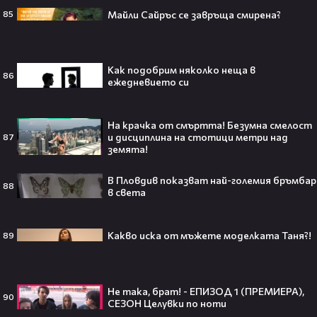
Майли Сайръс се завръща смирена?
85
Barbie 2 има краен срок до 2026,
който трябва да спази, иначе
Как подобрим няколко неща в
86
никога няма да се случи.😯💥
ежедневието си
На крачка от смъртта! Безумна смелост
и дисциплина на стотици метри над
87
земята!
След тежка контузия: Дейв
Батиста е новият Кратос!😯💥
В Пловдив показват най-големия бръмбар
88
в света
Какво иска от мъжете моделката Таня?!
89
„Спайдър-мен: Нов ден“ буквално
взриви кината у нас – ето защо
всички говорят за него👀🎬
Не така, брат! - ЕПИЗОД 1 (ПРЕМИЕРА),
90
СЕЗОН Целувки по ноти