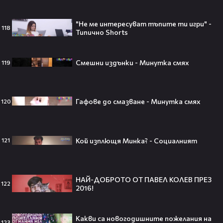
Изследовател на НЛО: "САЩ
"Не ме интересуват тъпите ти игри" -
притежават технология за
118
Типично Shorts
телепортация!"😯💥
Смешни издънки - Минутка смях
119
Трагедия разтърси Холивуд:
Младата звезда от „Годзила
Гафове до смазване - Минутка смях
120
срещу Конг“ си отиде на 18🕊️
Кой изплющя Минка? - Социалният
121
Ламин Ямал: Момчето, което
покори света на 19 — историята
НАЙ-ДОБРОТО ОТ ПАВЕЛ КОЛЕВ ПРЕЗ
на новия символ във футбола🤩⚽
122
2016!
Какви са новогодишните пожелания на
123