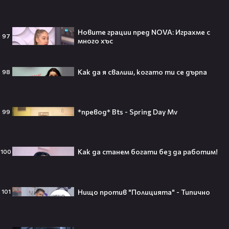
Ариана Гранде изчезва?!
Новите грации пред NOVA: Играхме с
97
Решението ѝ шокира всички!😯💥
много хъс
Как да я свалиш, когато ти се дърпа
98
Всички я тананикат, но малцина
*превод* Bts - Spring Day Mv
99
знаят истината: VIRAL хитът
„Papaoutai“ всъщност не е изпят
от човек!
Как да станем богати без да работим!
100
Елиът Пейдж разкри истинската
причина за трансформацията на
Нищо против "Полицията" - Типично
101
тялото си!😯💥