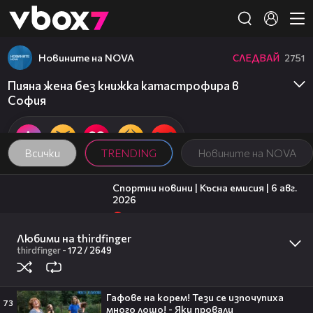
Member of
👾
Новините на NOVA
СЛЕДВАЙ
2751
Пияна жена без книжка катастрофира в
София
Всички
TRENDING
Новините на NOVA
04:51
Спортни новини | Късна емисия | 6 авг.
2026
1
Новините на NOVA
00:41
Любими на thirdfinger
Украински дронове атакуваха големи
петролни рафинерии в Русия
thirdfinger
-
172 /
2649
Новините на NOVA
15:35
Безглутенов хляб от трици и
Гафове на корем! Тези се изпочупиха
хърватски десерт от Милена
73
много лошо! - Яки провали
Маркова-Маца | Черешката на