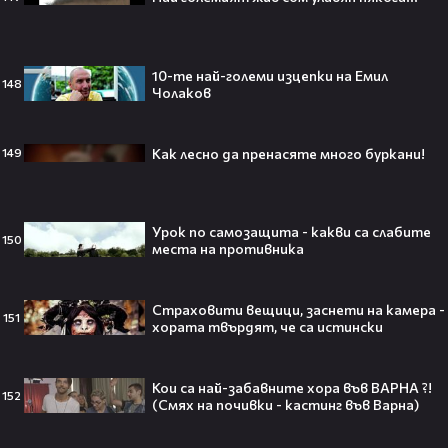
Гранде и Рики Алварес отново
заедно!😍
10-те най-големи изцепки на Емил
148
Чолаков
VESSOU влиза в света на онлайн
Как лесно да пренасяте много буркани!
149
сериалите с „Кварталът на
Реджо“ 🤩🎬
Урок по самозащита - какви са слабите
150
места на противника
VOID & Girl Code: Всичко за K-pop
сцената и мечтите им
Страховити вещици, заснети на камера -
151
хората твърдят, че са истински
07:50
Кои са най-забавните хора във ВАРНА ?!
152
(Смях на почивки - кастинг във Варна)
Искаш да стигнеш до Холивуд?