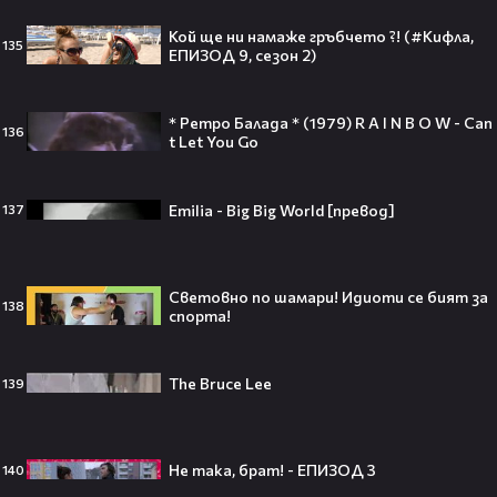
Топ 5 игри, които ще ти дадат
усещането за „Одисея“ на
Кой ще ни намаже гръбчето ?! (#Кифла,
135
Кристофър Нолан🤩🎮
ЕПИЗОД 9, сезон 2)
* Ретро Балада * (1979) R A I N B O W - Can
136
t Let You Go
Джъстин Бийбър ще пее на
Световното първенство по
Emilia - Big Big World [превод]
137
футбол заедно с Мадона, Шакира
и BTS!⚽🤩
Световно по шамари! Идиоти се бият за
138
спорта!
ANIVENTURE COMIC CON 2026:
Влязохме в друг свят!
The Bruce Lee
139
08:16
Не така, брат! - ЕПИЗОД 3
140
Бербо смени терена: от „Олд