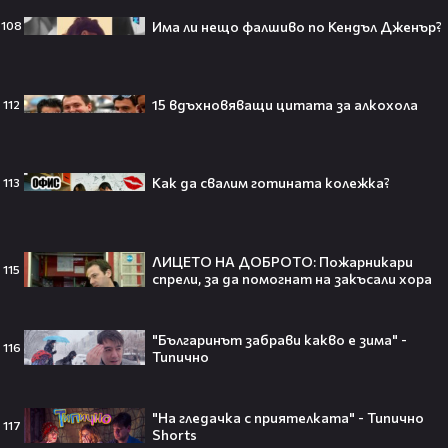
Има ли нещо фалшиво по Кендъл Дженър?
108
Кой съсипа Фантастичната
четворка? Майлс Телър
проговаря десетилетие по-късно
🎬👀💥
15 вдъхновяващи цитата за алкохола
112
Как да свалим готината колежка?
113
Селена Гомес празнува рождения
си ден: Как момичето от „Disney“
се превърна в световна икона🤩🎂
ЛИЦЕТО НА ДОБРОТО: Пожарникари
115
спрели, за да помогнат на закъсали хора
Джон Сина сподели 4 неща, които
"Българинът забрави какво е зима" -
116
могат да съсипят всяко GenZ:
Типично
„Ако ги имаш, провалът е
гарантиран“🧐💥
"На гледачка с приятелката" - Типично
117
Shorts