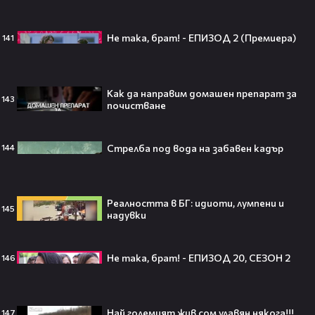
Трафорд“ директно на
театралната сцена👀⚽
Не така, брат! - ЕПИЗОД 2 (Премиера)
141
Как да направим домашен препарат за
143
250 години тишина: Америка
почистване
зарови капсула, която никой жив
днес няма да отвори👀💥
Стрелба под вода на забавен кадър
144
Реалността в БГ: идиоти, лумпени и
Ерлинг Холанд ghost-на Том
145
надувки
Холанд?! 💀 Защо Спайдър-мен
остана на "seen"😅
Не така, брат! - ЕПИЗОД 20, СЕЗОН 2
146
Втори шанс за любовта? Ариана
Най големият жив сом улавян някога!!!
147