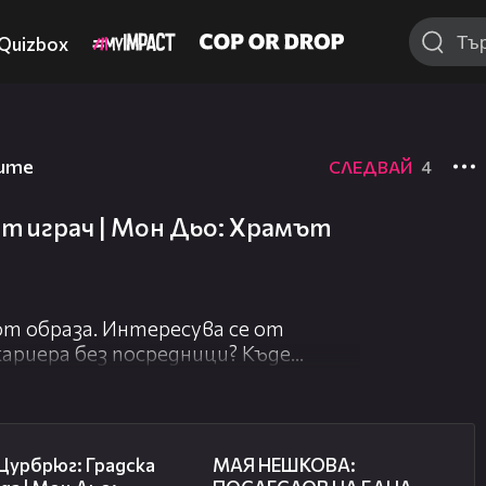
Quizbox
иите
СЛЕДВАЙ
4
т играч | Мон Дьо: Храмът
от образа. Интересува се от
 кариера без посредници? Къде
ярата? И колко струва да останеш
нтисистемният играч.
01:39:58
02:08:02
Цурбрюг: Градска
МАЯ НЕШКОВА: