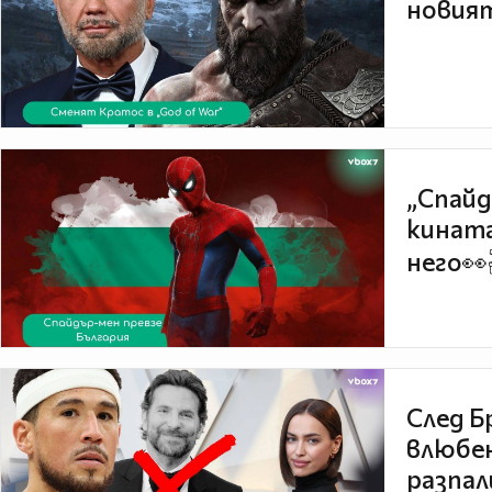
новият
„Спайд
кината
него👀
След Б
влюбен
разпал