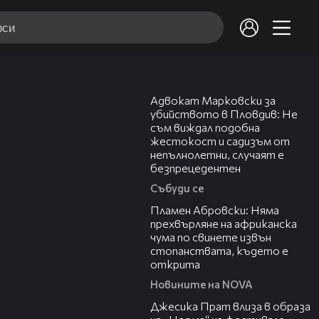
11:09
Клипове на Мон Дьо: Храмът на
Адвокат Марковски за
историите
убийството в Пловдив: Не
Мон Дьо: Храмът на историите
-
13 /
83
съм виждал подобна
жестокост и садизъм от
непълнолетни, случаят е
безпрецедентен
Тони Стораро: В името на
1
фамилията | Мон Дьо: Храмът на
Събуди се
историите
13:17
Пламен Абровски: Няма
прехвърляне на африканска
Веси Цурбрюг: Градска легенда |
чума по свинете извън
2
Мон Дьо: Храмът на историите
стопанствата, където е
открита
Новините на NOVA
05:46
МАЯ НЕШКОВА: ПОСЛЕСЛОВ НА
Джесика Прат влиза в образа
3
ЕДНА ЛЮБОВ / Мон Дьо: Храмът