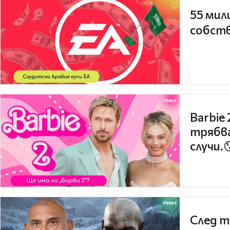
55 мил
собств
Barbie
трябва
случи.
След т