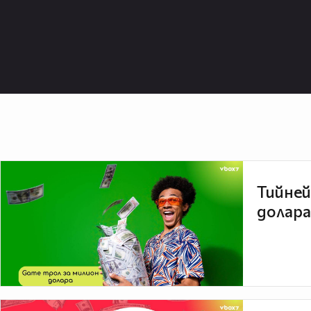
Тийней
долара