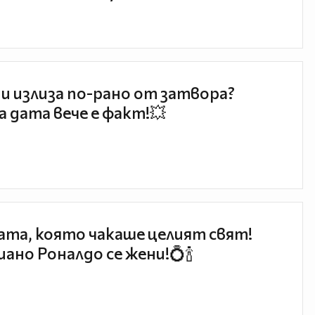
и излиза по-рано от затвора?
 дата вече е факт!💥
та, която чакаше целият свят!
ано Роналдо се жени!💍🍾