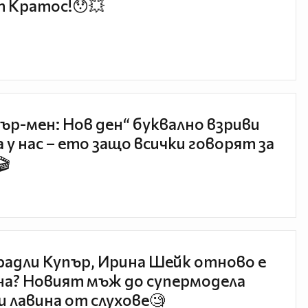
 Кратос!😯💥
ър-мен: Нов ден“ буквално взриви
 у нас – ето защо всички говорят за
🎬
радли Купър, Ирина Шейк отново е
а? Новият мъж до супермодела
и лавина от слухове🧐