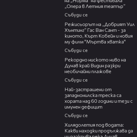
на „Норма“ на фестивала
на историите
„Опера в Летния театър”
Събуди се
13:42
Кристиан Костов: В света на
Режисьорът на „Добрият Уил
4
големите | Мон Дьо: Храмът на
Хънтинг“ Гас Ван Сант - за
историите
киното, Кърт Кобейн и новия
му филм "Мъртва хватка"
Даниел Бачорски: Цената на
Събуди се
5
03:48
играта | Мон Дьо: Храмът на
историите
Рекордно ниското ниво на
Дунав край Видин разкри
необичайни плажове
Борис Дали: Мъж с минало... и
Събуди се
6
бъдеще | Мон Дьо: Храмът на
13:13
историите
Най-застрашени от
западнонилска треска са
хората над 60 години и тези с
Йордан Камджалов: Диригент на
имунен дефицит
7
невидимото | Мон Дьо: Храмът на
историите
Събуди се
03:43
Хилядолетия под водата:
Какви находки продължава да
Кристин Илиева: 50 операции по-
ни разкрива река Дунав