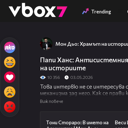
Member of
👾
Trending
Мон Дьо: Храмът на истор
Папи Ханс: Антисистемния
на историите
10 356
03.05.2026
Това интервю не се интересува 
механизма зад него. Как се прави
свършва контролът и започва в
Виж повече
извън системата? Папи Ханс - а
01:17:16
Тони Стораро: В името на
Веси 