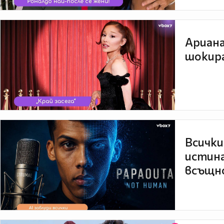
Ариана
шокира
Всички
истина
всъщно