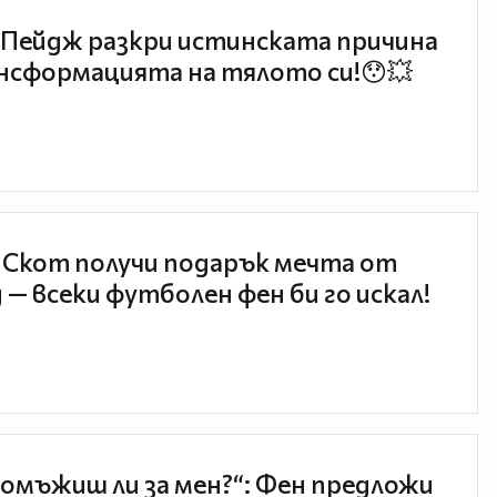
Пейдж разкри истинската причина
нсформацията на тялото си!😯💥
 Скот получи подарък мечта от
 — всеки футболен фен би го искал!
 омъжиш ли за мен?“: Фен предложи