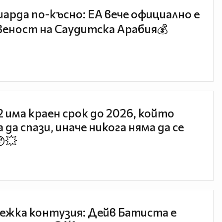
иарда по-късно: EA вече официално е
еност на Саудитска Арабия💰
 2 има краен срок до 2026, който
 да спази, иначе никога няма да се
😯💥
ежка контузия: Дейв Батиста е