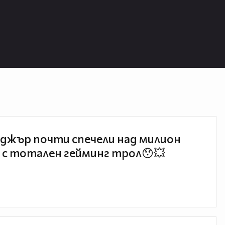
джър почти спечели над милион
 с тотален гейминг трол😯💥