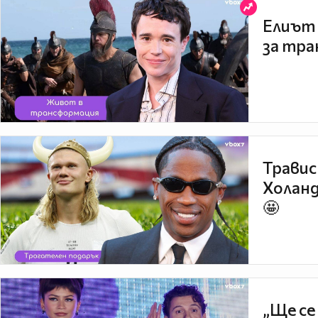
Елиът 
за тра
Травис
Холанд
🤩
„Ще се