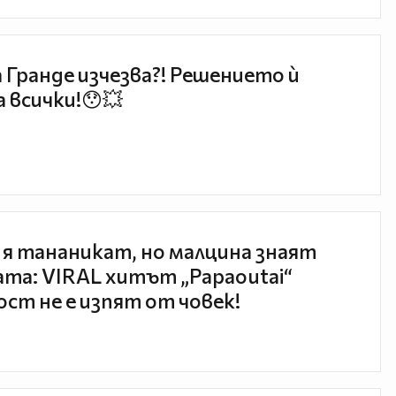
 Гранде изчезва?! Решението ѝ
 всички!😯💥
 я тананикат, но малцина знаят
та: VIRAL хитът „Papaoutai“
ст не е изпят от човек!