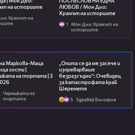
да | Мон Дьо:
ПОСЛЕСЛОВ НА ЕДНА
ът на историите
ЛЮБОВ / Мон Дьо:
Храмът на историите
ьо: Храмът на
риите
1
Мон Дьо: Храмът на
историите
20:17
06:38
на Маркова-Маца
„Опита се да ме засече и
ща гости |
изпреварваше
шката на тортата | 3
безразсъдно“: Очевидец
2026
за катастрофата край
Шереметя
Черешката на
тортата
5
Здравей България