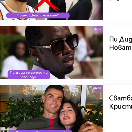
Пи Дид
Новата
Сватба
Кристи