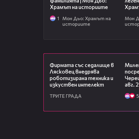
фамилията | Мон Дьо:
леген
Храмът на историите
Храм
1
Мон Дьо: Храмът на
Мон Д
историите
исто
00:06
Фирмата със седалище в
Миле
Лясковец внедрява
посре
роботизирана техника и
Чере
изкуствен интелект
авг. 
ТРИТЕ ГРАДА
5