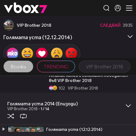
Member of
👾
VIP Brother 2018
СЛЕДВАЙ
3935
Голямата уста (12.12.2014)
Всички
TRENDING
VIP Brother 2018
06:03
Атанас Колев е големият победител
във VIP Brother 2018
102
VIP Brother 2018
07:57
Константин заема почетното второ
място във VIP Brother 2018
Голямата уста 2014 (Епизоди)
VIP Brother 2018
-
1 /
14
26
VIP Brother 2018
09:32
След смъртоносния побой в Пловдив:
Очевидци твърдят, че сред групата
тийнейджъри е имало и момичета
Голямата уста (12.12.2014)
3
Здравей България