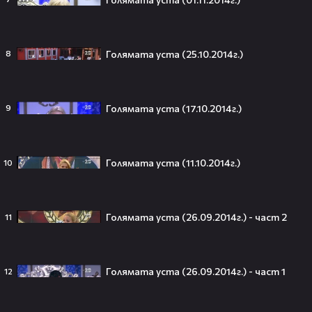
Голямата уста (25.10.2014г.)
8
Тийнейджър почти спечели над
милион долара с тотален гейминг
трол😯💥
Голямата уста (17.10.2014г.)
9
Голямата уста (11.10.2014г.)
10
55 милиарда по-късно: EA вече
официално е собственост на
Саудитска Арабия💰
Голямата уста (26.09.2014г.) - част 2
11
Barbie 2 има краен срок до 2026,
Голямата уста (26.09.2014г.) - част 1
12
който трябва да спази, иначе
никога няма да се случи.😯💥