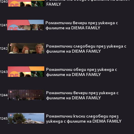
1240
FAMILY
Романтични вечери през уикенда с
1241
филмите на DIEMA FAMILY
VESSOU влиза в света на онлайн
сериалите с „Кварталът на
Реджо“ 🤩🎬
Романтични следобеди през уикенда с
1242
филмите на DIEMA FAMILY
Романтични обеди през уикенда с
1243
VOID & Girl Code: Всичко за K-pop
филмите на DIEMA FAMILY
сцената и мечтите им
Романтични вечери през уикенда с
1244
филмите на DIEMA FAMILY
07:50
Романтични късни следобеди през
Искаш да стигнеш до Холивуд?
1245
уикенда с филмите на DIEMA FAMILY
Юлиан Костов разкрива как!👀💥