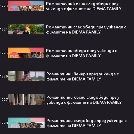
Мадука Окойе разпалиха
Романтични късни следобеди през
интернет❤️‍🔥🔥
1223
уикенда с филмите на DIEMA FAMILY
Романтични следобеди през уикенда с
1224
филмите на DIEMA FAMILY
Плати ли FIFA милиони на
IShowSpeed?! Истината зад
сделката, която разтърси целия
Романтични обеди през уикенда с
1225
интернет🤑💥
филмите на DIEMA FAMILY
Романтични вечери през уикенда с
1226
филмите на DIEMA FAMILY
„Game of Thrones“ най-накрая
получава PC версията която
чакахме🎮🤩
Романтични късни следобеди през
1227
уикенда с филмите на DIEMA FAMILY
Романтични следобеди през уикенда с
1228
филмите на DIEMA FAMILY
Топ 5 игри, които ще ти дадат
усещането за „Одисея“ на