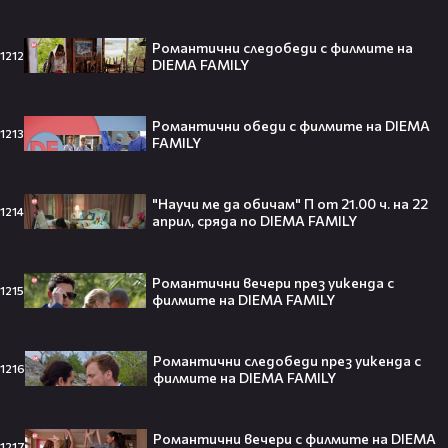
притежават технология за
телепортация!"😯💥
Романтични следобеди с филмите на
1212
DIEMA FAMILY
Романтични обеди с филмите на DIEMA
1213
FAMILY
Трагедия разтърси Холивуд:
Младата звезда от „Годзила
срещу Конг“ си отиде на 18🕊️
"Научи ме да обичам" П от 21.00 ч. на 22
1214
април, сряда по DIEMA FAMILY
Романтични вечери през уикенда с
Ламин Ямал: Момчето, което
1215
филмите на DIEMA FAMILY
покори света на 19 — историята
на новия символ във футбола🤩⚽
Романтични следобеди през уикенда с
1216
филмите на DIEMA FAMILY
Защо Ахил липсва от „Одисей“ на
Романтични вечери с филмите на DIEMA
1217