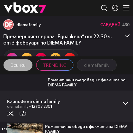
Member of
👾
diemafamily
СЛЕДВАЙ
430
Премиерният сериал „Една жена“ от 22.30 ч.
от 3 февруари по DIEMA FAMILY
Всички
TRENDING
diemafamily
00:31
Романтични следобеди с филмите по
DIEMA FAMILY
diemafamily
00:36
Клипове на diemafamily
Романтични филми от 18.00 ч. в
събота и неделя по DIEMA FAMILY
diemafamily
-
1270 /
2301
diemafamily
20:17
Милена Маркова-Маца посреща гости
Романтични обеди с филмите на DIEMA
| Черешката на тортата | 3 авг. 2026
1171
FAMILY