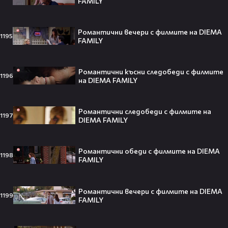
FAMILY
Ариана Гранде изчезва?!
Решението ѝ шокира всички!😯💥
Романтични вечери с филмите на DIEMA
1195
FAMILY
Романтични късни следобеди с филмите
1196
на DIEMA FAMILY
Всички я тананикат, но малцина
знаят истината: VIRAL хитът
„Papaoutai“ всъщност не е изпят
Романтични следобеди с филмите на
от човек!
1197
DIEMA FAMILY
Романтични обеди с филмите на DIEMA
1198
FAMILY
Елиът Пейдж разкри истинската
причина за трансформацията на
тялото си!😯💥
Романтични вечери с филмите на DIEMA
1199
FAMILY