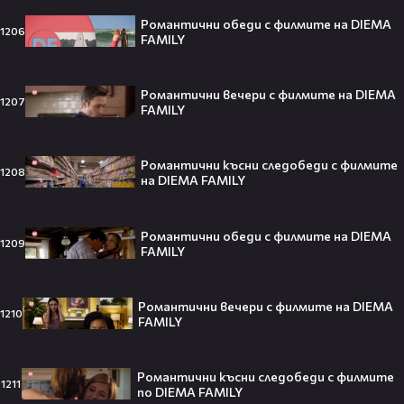
Кой съсипа Фантастичната
четворка? Майлс Телър
Романтични обеди с филмите на DIEMA
1206
FAMILY
проговаря десетилетие по-късно
🎬👀💥
Романтични вечери с филмите на DIEMA
1207
FAMILY
Селена Гомес празнува рождения
си ден: Как момичето от „Disney“
Романтични късни следобеди с филмите
се превърна в световна икона🤩🎂
1208
на DIEMA FAMILY
Романтични обеди с филмите на DIEMA
1209
FAMILY
Джон Сина сподели 4 неща, които
могат да съсипят всяко GenZ:
„Ако ги имаш, провалът е
Романтични вечери с филмите на DIEMA
1210
гарантиран“🧐💥
FAMILY
Романтични късни следобеди с филмите
1211
по DIEMA FAMILY
Изследовател на НЛО: "САЩ