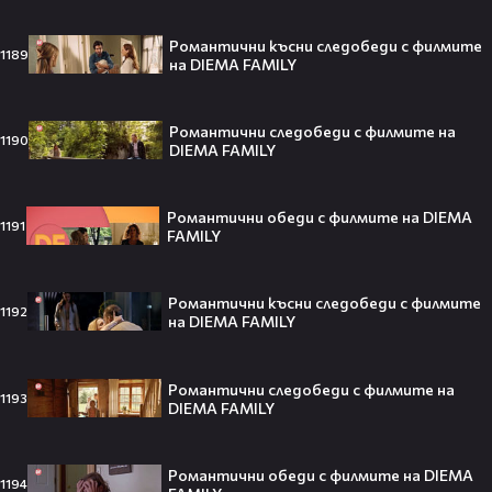
След Брадли Купър, Ирина Шейк
Романтични късни следобеди с филмите
1189
отново е влюбена? Новият мъж
на DIEMA FAMILY
до супермодела разпали лавина от
слухове🧐
Романтични следобеди с филмите на
1190
DIEMA FAMILY
Пи Диди излиза по-рано от
затвора? Новата дата вече е
Романтични обеди с филмите на DIEMA
1191
FAMILY
факт!💥
Романтични късни следобеди с филмите
1192
на DIEMA FAMILY
Сватбата, която чакаше целият
свят! Кристиано Роналдо се жени!
Романтични следобеди с филмите на
💍🍾
1193
DIEMA FAMILY
Романтични обеди с филмите на DIEMA
1194