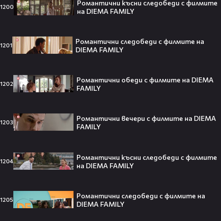
Романтични късни следобеди с филмите
1200
Травис Скот получи подарък
на DIEMA FAMILY
мечта от Холанд — всеки
футболен фен би го искал! 🤩
Романтични следобеди с филмите на
1201
DIEMA FAMILY
„Ще се омъжиш ли за мен?“: Фен
Романтични обеди с филмите на DIEMA
1202
FAMILY
предложи брак на Зендая, а тя
отвърна само с три думи😅
Романтични вечери с филмите на DIEMA
1203
FAMILY
Кралят на YouTube – младоженец:
Романтични късни следобеди с филмите
MrBeast се ожени!💍🥰
1204
на DIEMA FAMILY
Романтични следобеди с филмите на
1205
DIEMA FAMILY