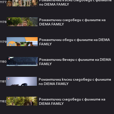
от 22.00 ч. по DIEMA
1177
по DIEMA FAMILY
diema
00:36
Романтични филми от 18.00 ч. в
събота и неделя по DIEMA FAMILY
Романтични следобеди с филмите на
1178
DIEMA FAMILY
diemafamily
Романтични обеди с филмите на DIEMA
1179
FAMILY
Тийнейджър почти спечели над
милион долара с тотален гейминг
трол😯💥
Романтични вечери с филмите на DIEMA
1180
FAMILY
Романтични късни следобеди с филмите
1181
по DIEMA FAMILY
55 милиарда по-късно: EA вече
официално е собственост на
Саудитска Арабия💰
Романтични следобеди с филмите на
1182
DIEMA FAMILY