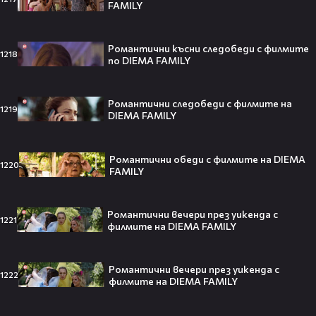
FAMILY
Кристофър Нолън? Най-
странното решение във филма
всъщност има логика
Романтични късни следобеди с филмите
1218
по DIEMA FAMILY
Theo в The Voice Cast: "Правен съм
Романтични следобеди с филмите на
в дискотека!" 👀💥
1219
DIEMA FAMILY
Романтични обеди с филмите на DIEMA
1220
FAMILY
Съдията отложи сливането на
Paramount и Warner Bros. за 110
Романтични вечери през уикенда с
1221
милиарда долара!😯💥
филмите на DIEMA FAMILY
Романтични вечери през уикенда с
1222
филмите на DIEMA FAMILY
Любов или скандал? Карди Би и