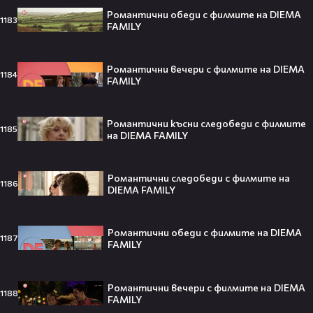
Романтични обеди с филмите на DIEMA
1183
FAMILY
Barbie 2 има краен срок до 2026,
който трябва да спази, иначе
никога няма да се случи.😯💥
Романтични вечери с филмите на DIEMA
1184
FAMILY
Романтични късни следобеди с филмите
1185
След тежка контузия: Дейв
на DIEMA FAMILY
Батиста е новият Кратос!😯💥
Романтични следобеди с филмите на
1186
DIEMA FAMILY
Романтични обеди с филмите на DIEMA
„Спайдър-мен: Нов ден“ буквално
1187
FAMILY
взриви кината у нас – ето защо
всички говорят за него👀🎬
Романтични вечери с филмите на DIEMA
1188
FAMILY