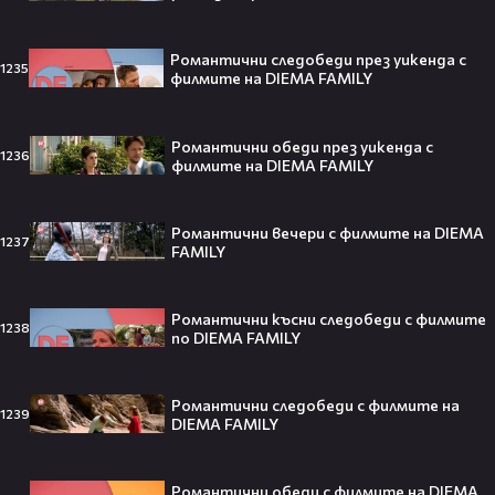
театралната сцена👀⚽
Романтични следобеди през уикенда с
1235
филмите на DIEMA FAMILY
250 години тишина: Америка
зарови капсула, която никой жив
Романтични обеди през уикенда с
1236
днес няма да отвори👀💥
филмите на DIEMA FAMILY
Романтични вечери с филмите на DIEMA
1237
FAMILY
Ерлинг Холанд ghost-на Том
Холанд?! 💀 Защо Спайдър-мен
Романтични късни следобеди с филмите
остана на "seen"😅
1238
по DIEMA FAMILY
Романтични следобеди с филмите на
1239
DIEMA FAMILY
Втори шанс за любовта? Ариана
Гранде и Рики Алварес отново
заедно!😍
Романтични обеди с филмите на DIEMA