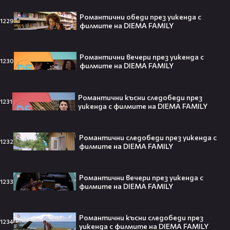
Кристофър Нолан🤩🎮
Романтични обеди през уикенда с
1229
филмите на DIEMA FAMILY
Романтични вечери през уикенда с
Джъстин Бийбър ще пее на
1230
филмите на DIEMA FAMILY
Световното първенство по
футбол заедно с Мадона, Шакира
и BTS!⚽🤩
Романтични късни следобеди през
1231
уикенда с филмите на DIEMA FAMILY
ANIVENTURE COMIC CON 2026:
Романтични следобеди през уикенда с
1232
Влязохме в друг свят!
филмите на DIEMA FAMILY
Романтични вечери през уикенда с
1233
08:16
филмите на DIEMA FAMILY
Бербо смени терена: от „Олд
Романтични късни следобеди през
Трафорд“ директно на
1234
уикенда с филмите на DIEMA FAMILY