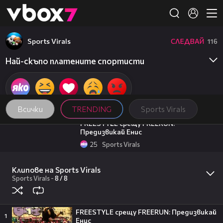
Member of
👾
Sports Virals
СЛЕДВАЙ
116
Най-скъпо платените спортисти
Всички
TRENDING
Sports Virals
02:31
FREESTYLE срещу FREERUN:
Предизвикай Енис
25
Sports Virals
02:18
Виж кой надигра Енис Тодоров! Street
freestyle
Клипове на Sports Virals
Sports Virals
-
8 /
8
56
Sports Virals
00:06
Фирмата със седалище в Лясковец
внедрява роботизирана техника и
изкуствен интелект
FREESTYLE срещу FREERUN: Предизвикай
1
Енис
ТРИТЕ ГРАДА