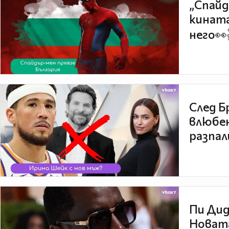
„Спайд
кината
него👀
След Б
влюбен
разпал
Пи Дид
Новата