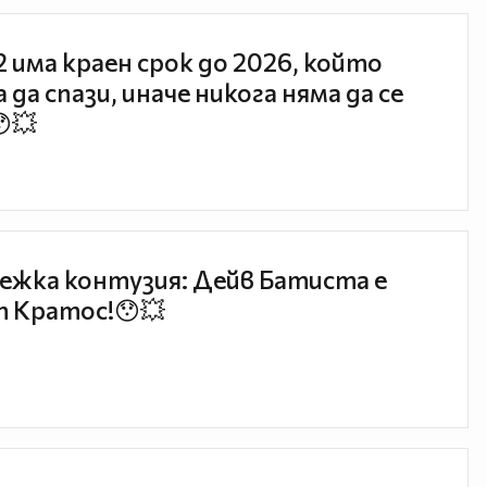
 2 има краен срок до 2026, който
 да спази, иначе никога няма да се
😯💥
ежка контузия: Дейв Батиста е
 Кратос!😯💥