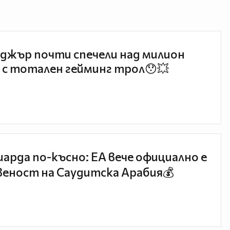
джър почти спечели над милион
 с тотален гейминг трол😯💥
иарда по-късно: EA вече официално е
еност на Саудитска Арабия💰