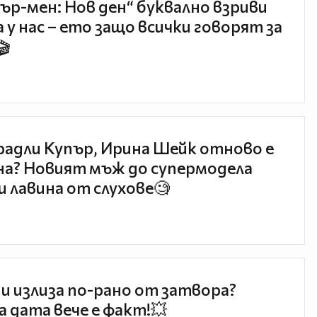
ър-мен: Нов ден“ буквално взриви
 у нас – ето защо всички говорят за
🎬
радли Купър, Ирина Шейк отново е
а? Новият мъж до супермодела
и лавина от слухове🧐
и излиза по-рано от затвора?
 дата вече е факт!💥