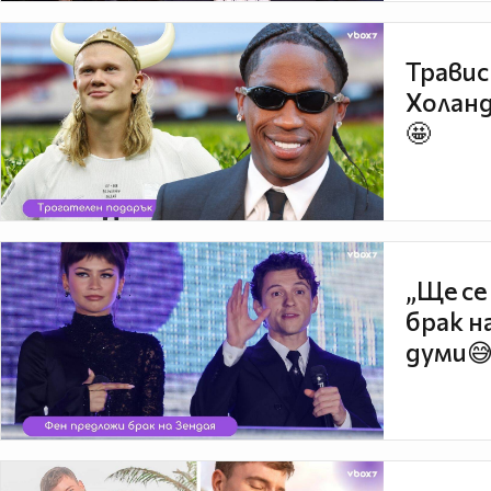
Травис
Холанд
🤩
„Ще се
брак н
думи