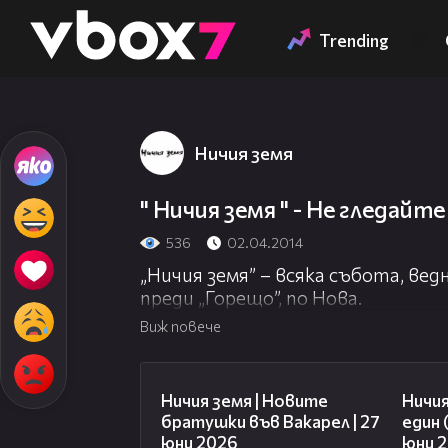
Member of
👾
Trending
Ничия земя
" Ничия земя " - Не гледайте
536
02.04.2014
„Ничия земя” – всяка събота, ведн
преди „Горещо”, по Нова.
Виж повече
47:07
Ничия земя | Новите
Ничия
братушки във Вакарел | 27
един 
юни 2026
юни 