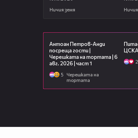
Ничия земя
Ничия
19:09
Антоан Петров-Анди
Питас
посреща гости |
ЦСКА
Черешката на тортата | 6
2
авг. 2026 | част 1
5
Черешката на
тортата