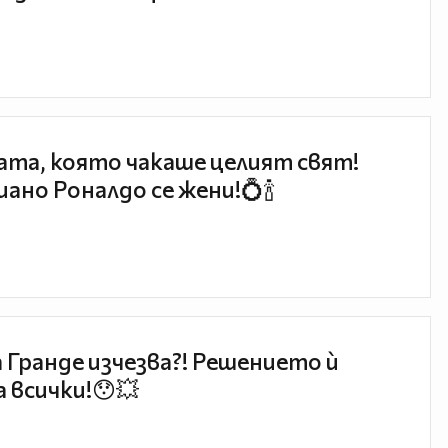
та, която чакаше целият свят!
ано Роналдо се жени!💍🍾
 Гранде изчезва?! Решението ѝ
 всички!😯💥