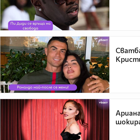
Сватба
Кристи
Ариана
шокира