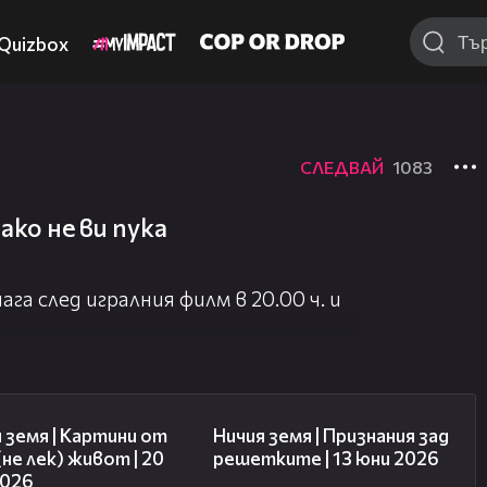
Quizbox
СЛЕДВАЙ
1083
 ако не ви пука
ага след игралния филм в 20.00 ч. и
43:49
50:34
 земя | Картини от
Ничия земя | Признания зад
(не лек) живот | 20
решетките | 13 юни 2026
2026