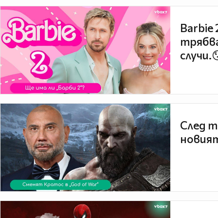
Barbie
трябва
случи.
След т
новият