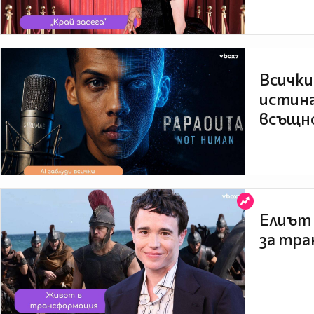
Всички
истина
всъщно
Елиът 
за тра