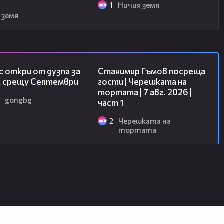
1
Ничия земя
 земя
01:37
16:22
 откри от дузпа за
Станимир Гъмов посреща
 срещу Септември
гости | Черешката на
тортата | 7 авг. 2026 |
gongbg
част 1
2
Черешката на
тортата