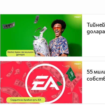
Тийней
долара
55 мил
собств