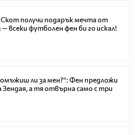
 Скот получи подарък мечта от
 — всеки футболен фен би го искал!
 омъжиш ли за мен?“: Фен предложи
а Зендая, а тя отвърна само с три
