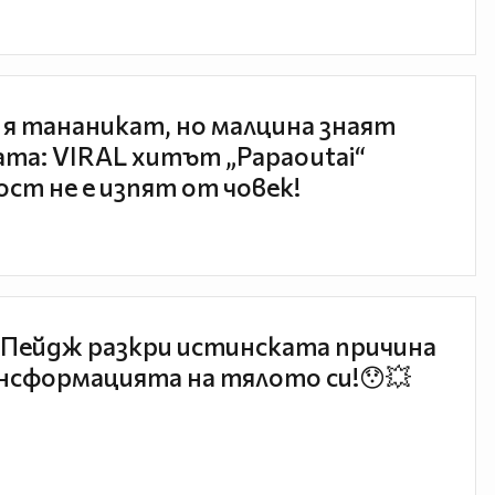
 я тананикат, но малцина знаят
та: VIRAL хитът „Papaoutai“
ст не е изпят от човек!
Пейдж разкри истинската причина
нсформацията на тялото си!😯💥