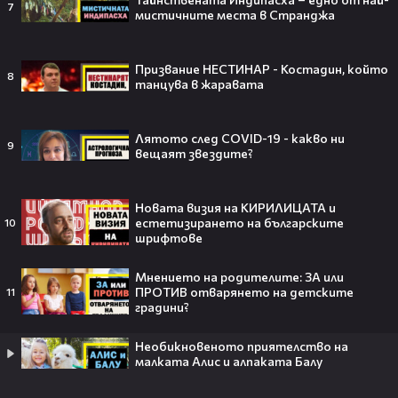
7
мистичните места в Странджа
55 милиарда по-късно: EA вече
Призвание НЕСТИНАР - Костадин, който
8
официално е собственост на
танцува в жаравата
Саудитска Арабия💰
Лятото след COVID-19 - какво ни
9
вещаят звездите?
Barbie 2 има краен срок до 2026,
Новата визия на КИРИЛИЦАТА и
който трябва да спази, иначе
естетизирането на българските
10
никога няма да се случи.😯💥
шрифтове
Мнението на родителите: ЗА или
ПРОТИВ отварянето на детските
11
градини?
След тежка контузия: Дейв
Батиста е новият Кратос!😯💥
Необикновеното приятелство на
малката Алис и алпаката Балу