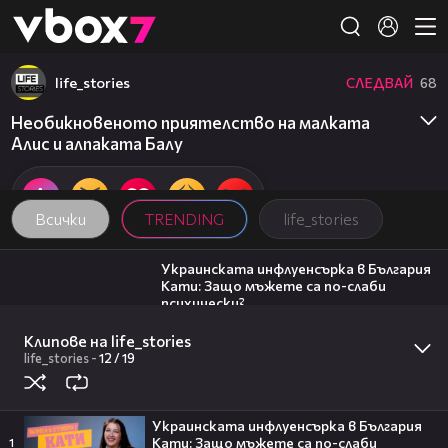
Member of
👾
life_stories
СЛЕДВАЙ
68
Необикновеното приятелство на малката
Алис и алпаката Балу
Всички
TRENDING
life_stories
05:32
Украинската инфлуенсърка в България
Кати: Защо мъжете са по-слаби
психически?
13
life_stories
03:15
Клипове на life_stories
Украинската инфлуенсърка в България
life_stories
-
12 /
19
Кати: За войната в Украйна и страха
от неизвестното
12
life_stories
00:06
Украинската инфлуенсърка в България
Кати: Защо мъжете са по-слаби
1
Фирмата със седалище в Лясковец