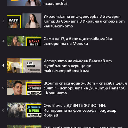
психически?
внедрява роботизирана техника и
изкуствен интелект
ТРИТЕ ГРАДА
Украинската инфлуенсърка в България
16:02
Кати: За войната в Украйна и страха от
2
Безглутенов хляб от трици и
неизвестното
хърватски десерт от Милена
Маркова-Маца | Черешката на
тортата | 3 авг. 2026 | част 1
Само на 17, а вече щастлива майка:
3
историята на Моника
5
Черешката на тортата
15:35
Безглутенов хляб от трици и
хърватски десерт от Милена
Историята на Младен Благоев от
Маркова-Маца | Черешката на
футболното игрище до
4
тортата | 3 авг. 2026 | част 2
таксиметровата кола
4
Черешката на тортата
„Който спаси един живот – спасява целия
свят!“ - историята на Димитър Пепелов
5
- Кришната
Очи в очи с ДИВИТЕ ЖИВОТНИ:
Тийнейджър почти спечели над
Историята на фотографа Градимир
6
милион долара с тотален гейминг
Йовчев
трол😯💥
Тайнствената Индипасха – едно от най-