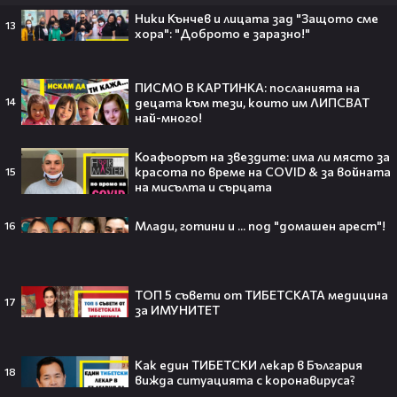
Ники Кънчев и лицата зад "Защото сме
13
хора": "Доброто е заразно!"
„Спайдър-мен: Нов ден“ буквално
взриви кината у нас – ето защо
ПИСМО В КАРТИНКА: посланията на
всички говорят за него👀🎬
децата към тези, които им ЛИПСВАТ
14
най-много!
Коафьорът на звездите: има ли място за
красота по време на COVID & за войната
15
След Брадли Купър, Ирина Шейк
на мисълта и сърцата
отново е влюбена? Новият мъж
до супермодела разпали лавина от
Млади, готини и ... под "домашен арест"!
16
слухове🧐
ТОП 5 съвети от ТИБЕТСКАТА медицина
17
за ИМУНИТЕТ
Пи Диди излиза по-рано от
затвора? Новата дата вече е
факт!💥
Как един ТИБЕТСКИ лекар в България
18
вижда ситуацията с коронавируса?