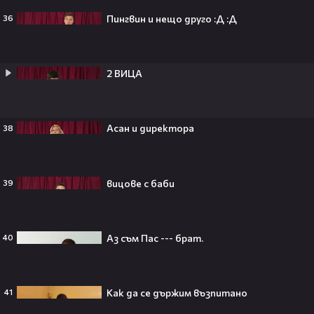
Селена Гомес празнува рождения
Пингвин и нещо друго :Д :Д
36
си ден: Как момичето от „Disney“
се превърна в световна икона🤩🎂
2 ВИЦА
Джон Сина сподели 4 неща, които
могат да съсипят всяко GenZ:
Асан и директора
38
„Ако ги имаш, провалът е
гарантиран“🧐💥
вицове с баби
39
Изследовател на НЛО: "САЩ
притежават технология за
Аз съм Пас --- брат.
40
телепортация!"😯💥
Как да се държим възпитано
41