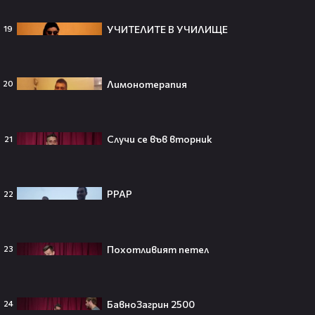
Пи Диди излиза по-рано от
УЧИТЕЛИТЕ В УЧИЛИЩЕ
19
затвора? Новата дата вече е
факт!💥
Лимонотерапия
20
Сватбата, която чакаше целият
Случи се във вторник
21
свят! Кристиано Роналдо се жени!
💍🍾
PPAP
22
Ариана Гранде изчезва?!
Решението ѝ шокира всички!😯💥
Похотливият петел
23
БавноЗагрин 2500
24