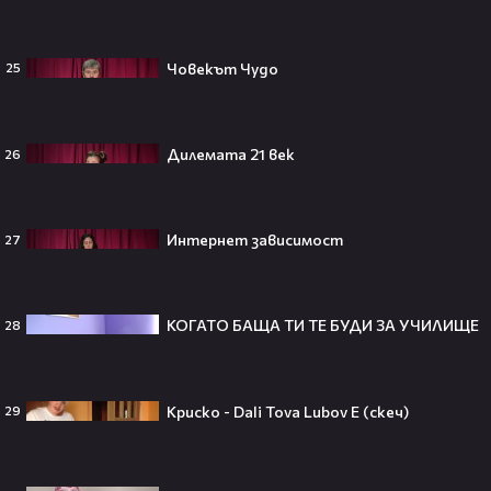
Всички я тананикат, но малцина
знаят истината: VIRAL хитът
Човекът Чудо
25
„Papaoutai“ всъщност не е изпят
от човек!
Дилемата 21 век
26
Елиът Пейдж разкри истинската
причина за трансформацията на
тялото си!😯💥
Интернет зависимост
27
КОГАТО БАЩА ТИ ТЕ БУДИ ЗА УЧИЛИЩЕ
28
Травис Скот получи подарък
мечта от Холанд — всеки
футболен фен би го искал! 🤩
Криско - Dali Tova Lubov E (скеч)
29