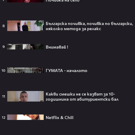
Тийнейджър почти спечели над
милион долара с тотален гейминг
Българска почивка, почивка по български,
8
трол😯💥
няколко метода за релакс
Внимавай !
9
55 милиарда по-късно: EA вече
официално е собственост на
ГУМАТА - началото
10
Саудитска Арабия💰
Какви смешки не се казват за 10-
11
годишнина от абитуриентски бал
Barbie 2 има краен срок до 2026,
който трябва да спази, иначе
никога няма да се случи.😯💥
Netflix & Chill
12