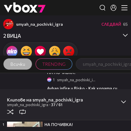
Member of
👾
smyah_na_pochivki_igra
СЛЕДВАЙ
65
2 ВИЦА
Всички
TRENDING
smyah_na_pochivki_igr
02:58
НА ПОЧИВКА!
1
smyah_na_pochivki_igra
01:30
Ayhan infire и Bisko - Как хората си
почиват в България
Клипове на smyah_na_pochivki_igra
3
smyah_na_pochivki_igra
20:17
smyah_na_pochivki_igra
-
37 /
61
Милена Маркова-Маца посреща гости
| Черешката на тортата | 3 авг. 2026
4
Черешката на тортата
13:03
НА ПОЧИВКА!
1
Поли Недкова посреща гости |