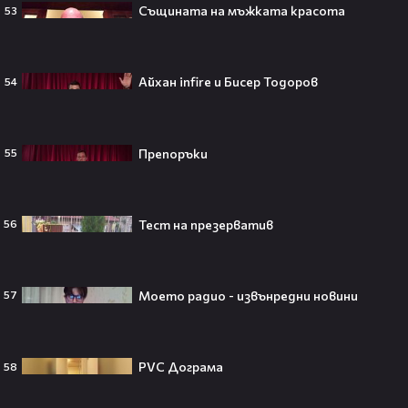
IShowSpeed?! Истината зад
Същината на мъжката красота
53
сделката, която разтърси целия
интернет🤑💥
Айхан infire и Бисер Тодоров
54
„Game of Thrones“ най-накрая
получава PC версията която
Препоръки
55
чакахме🎮🤩
Тест на презерватив
56
Топ 5 игри, които ще ти дадат
усещането за „Одисея“ на
Кристофър Нолан🤩🎮
Моето радио - извънредни новини
57
PVC Дограма
58
Джъстин Бийбър ще пее на
Световното първенство по