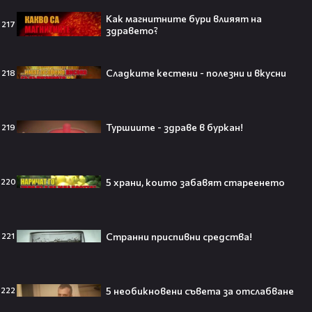
Как магнитните бури влияят на
217
здравето?
Селена Гомес празнува рождения
си ден: Как момичето от „Disney“
се превърна в световна икона🤩🎂
Сладките кестени - полезни и вкусни
218
Туршиите - здраве в буркан!
219
Джон Сина сподели 4 неща, които
могат да съсипят всяко GenZ:
„Ако ги имаш, провалът е
5 храни, които забавят стареенето
220
гарантиран“🧐💥
Странни приспивни средства!
221
Изследовател на НЛО: "САЩ
притежават технология за
телепортация!"😯💥
5 необикновени съвета за отслабване
222