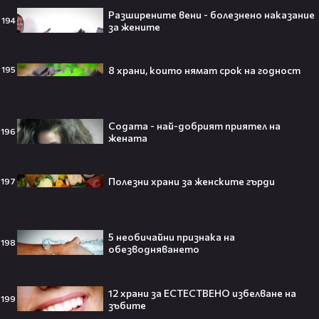
Разширените вени - болезнено наказание
194
за жените
След тежка контузия: Дейв
8 храни, които нямат срок на годност
195
Батиста е новият Кратос!😯💥
Содата - най-добрият приятел на
196
жената
„Спайдър-мен: Нов ден“ буквално
Полезни храни за женските гърди
197
взриви кината у нас – ето защо
всички говорят за него👀🎬
5 необичайни признака на
198
обезводняването
След Брадли Купър, Ирина Шейк
отново е влюбена? Новият мъж
12 храни за ЕСТЕСТВЕНО избелване на
199
зъбите
до супермодела разпали лавина от