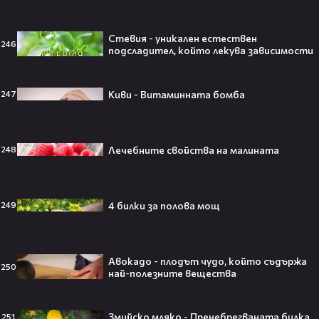
250 години тишина: Америка
зарови капсула, която никой жив
Стевия - уникален естествен
днес няма да отвори👀💥
246
подсладител, който лекува зависимости
Киви - Витаминната бомба
247
Ерлинг Холанд ghost-на Том
Холанд?! 💀 Защо Спайдър-мен
остана на "seen"😅
Лечебните свойства на малината
248
4 билки за полова мощ
249
Втори шанс за любовта? Ариана
Гранде и Рики Алварес отново
заедно!😍
Авокадо - плодът чудо, който съдържа
250
най-полезните вещества
Змийско мляко - Пренебрегваната билка
251