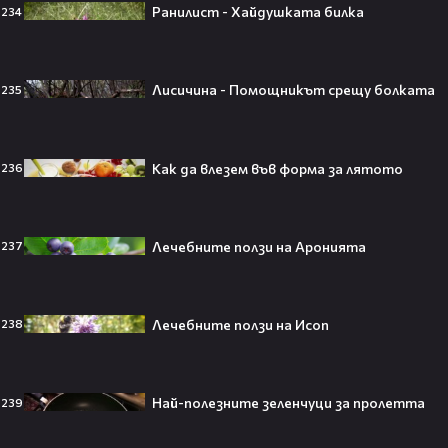
Ранилист - Хайдушката билка
234
Плати ли FIFA милиони на
IShowSpeed?! Истината зад
сделката, която разтърси целия
Лисичина - Помощникът срещу болката
235
интернет🤑💥
Как да влезем във форма за лятото
236
„Game of Thrones“ най-накрая
получава PC версията която
чакахме🎮🤩
Лечебните ползи на Аронията
237
Лечебните ползи на Исоп
238
Топ 5 игри, които ще ти дадат
усещането за „Одисея“ на
Кристофър Нолан🤩🎮
Най-полезните зеленчуци за пролетта
239