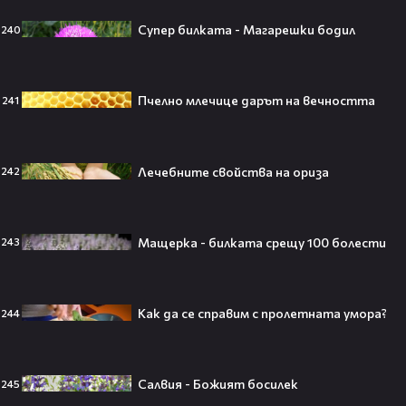
Джъстин Бийбър ще пее на
Супер билката - Магарешки бодил
240
Световното първенство по
футбол заедно с Мадона, Шакира
и BTS!⚽🤩
Пчелно млечице дарът на вечността
241
ANIVENTURE COMIC CON 2026:
Лечебните свойства на ориза
242
Влязохме в друг свят!
Мащерка - билката срещу 100 болести
243
08:16
Бербо смени терена: от „Олд
Трафорд“ директно на
Как да се справим с пролетната умора?
244
театралната сцена👀⚽
Салвия - Божият босилек
245