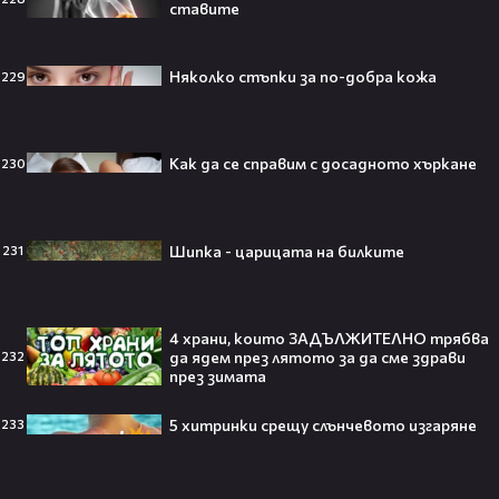
ставите
Theo в The Voice Cast: "Правен съм
в дискотека!" 👀💥
Няколко стъпки за по-добра кожа
229
Как да се справим с досадното хъркане
230
Съдията отложи сливането на
Paramount и Warner Bros. за 110
Шипка - царицата на билките
231
милиарда долара!😯💥
4 храни, които ЗАДЪЛЖИТЕЛНО трябва
да ядем през лятото за да сме здрави
232
през зимата
Любов или скандал? Карди Би и
Мадука Окойе разпалиха
интернет❤️‍🔥🔥
5 хитринки срещу слънчевото изгаряне
233