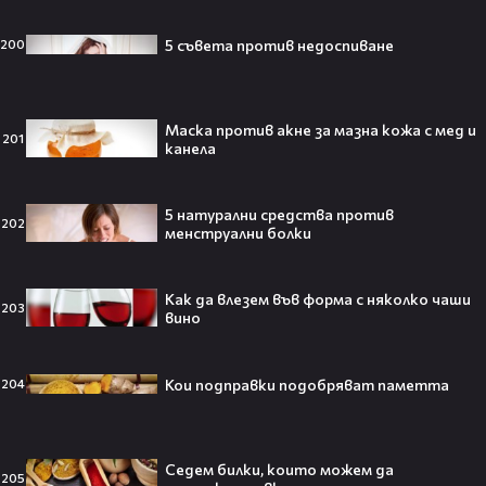
слухове🧐
5 съвета против недоспиване
200
Пи Диди излиза по-рано от
затвора? Новата дата вече е
Маска против акне за мазна кожа с мед и
факт!💥
201
канела
5 натурални средства против
202
менструални болки
Сватбата, която чакаше целият
свят! Кристиано Роналдо се жени!
💍🍾
Как да влезем във форма с няколко чаши
203
вино
Кои подправки подобряват паметта
204
Ариана Гранде изчезва?!
Решението ѝ шокира всички!😯💥
Седем билки, които можем да
205