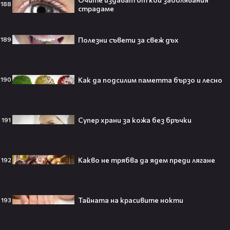
188
28
Баба знае
страдаме
Полезни съвети за свеж дъх
189
Тийнейджър почти спечели над
милион долара с тотален гейминг
трол😯💥
Как да подсилим паметта бързо и лесно
190
Супер храни за кожа без бръчки
191
55 милиарда по-късно: EA вече
официално е собственост на
Саудитска Арабия💰
Какво не трябва да ядем преди лягане
192
Тайната на красивите нокти
193
Barbie 2 има краен срок до 2026,
който трябва да спази, иначе
никога няма да се случи.😯💥