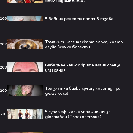
отглеждаме вкъщи
5 бабини рецепти против газове
206
Всички я тананикат, но малцина
знаят истината: VIRAL хитът
„Papaoutai“ всъщност не е изпят
от човек!
Тамянът - магическата смола, която
207
леува всички болести
Баба знае най-добрите илачи срещу
Елиът Пейдж разкри истинската
208
изгаряния
причина за трансформацията на
тялото си!😯💥
Три златни билки срещу косопад при
209
дълга коса!
Травис Скот получи подарък
5 супер ефикасни упражнения за
210
дюстабан (Плоскостъпие)
мечта от Холанд — всеки
футболен фен би го искал! 🤩