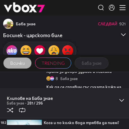
Member of
👾
Баба знае
СЛЕДВАЙ
921
Босилек - царското биле
Всички
TRENDING
Баба знае
01:27
Храни за добро здраве и психика
8
Баба знае
01:34
Как да се справим със сухата кожа на
ръцете?
Клипове на Баба знае
6
Баба знае
19:25
Баба знае
-
281 /
296
Поли Недкова посреща гости |
Черешката на тортата | 5 авг. 2026 |
част 1
Кога и по колко вода трябва да пием?
182
4
Черешката на тортата
15:35