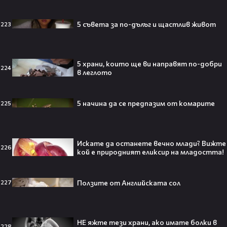
5 съвета за по-дълъг и щастлив живот
223
Трагедия разтърси Холивуд:
Младата звезда от „Годзила
срещу Конг“ си отиде на 18🕊️
5 храни, които ще ви направят по-добри
224
в леглото
Ламин Ямал: Момчето, което
5 начина да се предпазим от комарите
225
покори света на 19 — историята
на новия символ във футбола🤩⚽
Искате да останете вечно млади? Вижте
226
кой е природният еликсир на младостта!
Защо Ахил липсва от „Одисей“ на
Ползите от Английската сол
227
Кристофър Нолън? Най-
странното решение във филма
всъщност има логика
НЕ яжте тези храни, ако имате болки в
228