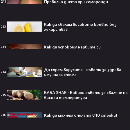
Правилна диета при хемороиди
211
„Ще се омъжиш ли за мен?“: Фен
Как да свалим високото кръвно без
предложи брак на Зендая, а тя
212
лекарства?!
отвърна само с три думи😅
Как да успокоим нервите си
213
Кралят на YouTube – младоженец:
MrBeast се ожени!💍🥰
Да спрем вирусите - съвети за здрава
214
имунна система
БАБА ЗНАЕ - Бабини съвети за сваляне на
215
висока температура
Кой съсипа Фантастичната
четворка? Майлс Телър
Как да махнем очилата в 10 стъпки!
216
проговаря десетилетие по-късно
🎬👀💥