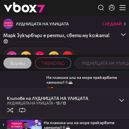
Member of
👾
ЛУДНИЦАТА НА УЛИЦАТА
СЛЕДВАЙ
3
Марк Зукърбърг е рептил, свети му кожата!
😨
Всички
TRENDING
ЛУДНИЦАТА НА УЛИЦ
01:12
На планина или на море прекарвате
лятото?🌞🌄
6
ЛУДНИЦАТА НА УЛИЦАТА
01:44
Клипове на ЛУДНИЦАТА НА УЛИЦАТА
Как се справяте с жегите?🔥
ЛУДНИЦАТА НА УЛИЦАТА
-
13 /
13
3
ЛУДНИЦАТА НА УЛИЦАТА
19:25
Поли Недкова посреща гости |
Черешката на тортата | 5 авг. 2026 |
На планина или на море прекарвате
част 1
1
лятото?🌞🌄