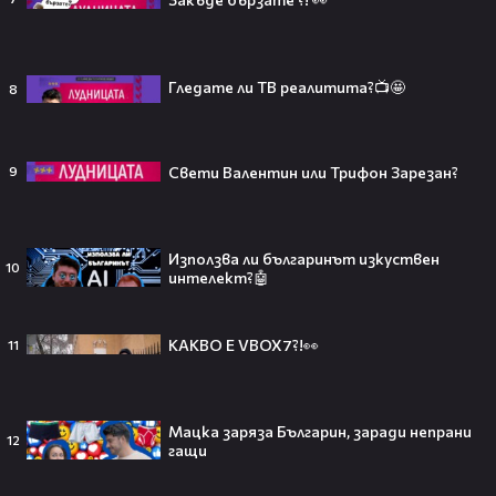
Кристина Петрова
50 Cent захвърли микрофона си с яд в
публиката! 😡
Гледате ли TВ реалитита?📺🤩
8
1
Кристина Петрова
Свети Валентин или Трифон Зарезан?
9
Тийнейджър почти спечели над
милион долара с тотален гейминг
трол😯💥
Използва ли българинът изкуствен
10
интелект?🤖
КАКВО Е VBOX7?!👀
11
55 милиарда по-късно: EA вече
официално е собственост на
Саудитска Арабия💰
Мацка заряза Българин, заради непрани
12
гащи