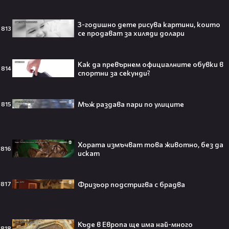
3-годишно дете рисува картини, които
813
се продават за хиляди долари
Изследовател на НЛО: "САЩ
притежават технология за
телепортация!"😯💥
Как да превърнем официалните обувки в
814
спортни за секунди?
Мъж раздава пари по улиците
815
Трагедия разтърси Холивуд:
Младата звезда от „Годзила
срещу Конг“ си отиде на 18🕊️
Хората измъчват това животно, без да
816
искат
Фризьор подстригва с брадва
817
Ламин Ямал: Момчето, което
покори света на 19 — историята
на новия символ във футбола🤩⚽
Къде в Европа ще има най-много
818