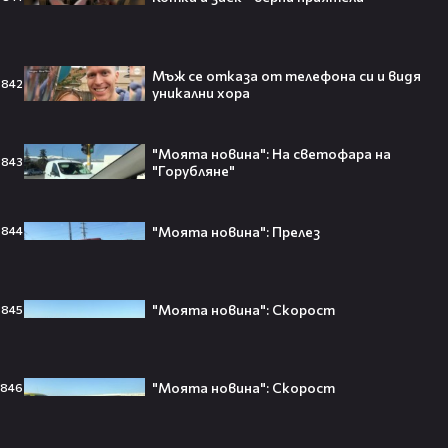
Втори шанс за любовта? Ариана
Гранде и Рики Алварес отново
Мъж се отказа от телефона си и видя
заедно!😍
842
уникални хора
"Моята новина": На светофара на
843
"Горубляне"
VESSOU влиза в света на онлайн
сериалите с „Кварталът на
Реджо“ 🤩🎬
"Моята новина": Прелез
844
"Моята новина": Скорост
845
VOID & Girl Code: Всичко за K-pop
сцената и мечтите им
"Моята новина": Скорост
846
07:50