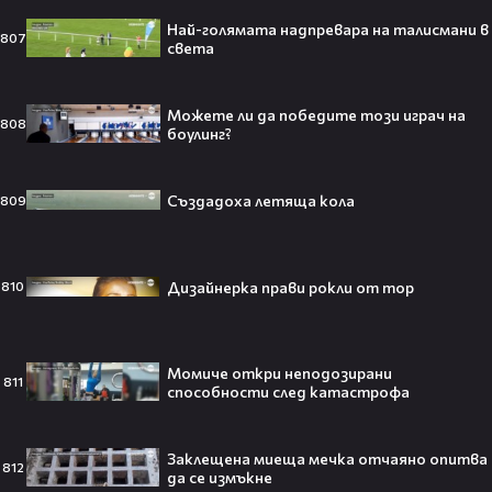
Най-голямата надпревара на талисмани в
807
света
Кой съсипа Фантастичната
Можете ли да победите този играч на
четворка? Майлс Телър
808
боулинг?
проговаря десетилетие по-късно
🎬👀💥
Създадоха летяща кола
809
Селена Гомес празнува рождения
си ден: Как момичето от „Disney“
Дизайнерка прави рокли от тор
810
се превърна в световна икона🤩🎂
Момиче откри неподозирани
811
способности след катастрофа
Джон Сина сподели 4 неща, които
могат да съсипят всяко GenZ:
Заклещена миеща мечка отчаяно опитва
„Ако ги имаш, провалът е
812
да се измъкне
гарантиран“🧐💥