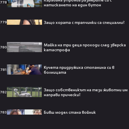
забранени: Ще направи ли това
778
натискането на един бутон
пътищата по-безопасни
Твоят ден
03:57
БАБХ проверява борсата в Първенец
Защо хората с трапчинки са специални?
779
Здравей България
03:32
Spice Music Festival отново превзема
Бургас: С какви звезди и изненади
Майка на три деца проходи след зверска
започва тазгодишното издание
780
катастрофа
Здравей България
Кучета придружиха стопанина си в
781
болницата
Тийнейджър почти спечели над
милион долара с тотален гейминг
Защо собственикът на тези животни им
трол😯💥
782
направи прически?
Бивш модел стана войник
783
55 милиарда по-късно: EA вече
официално е собственост на