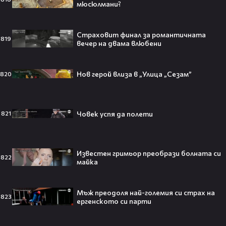
мюсюлмани?
Страховит финал за романтичната
Защо Ахил липсва от „Одисей“ на
819
вечер на двама влюбени
Кристофър Нолън? Най-
странното решение във филма
всъщност има логика
Нов герой влиза в „Улица „Сезам”
820
Theo в The Voice Cast: "Правен съм
Човек успя да полети
821
в дискотека!" 👀💥
Известен гримьор преобрази болната си
822
майка
Съдията отложи сливането на
Мъж преодоля най-големия си страх на
Paramount и Warner Bros. за 110
823
ергенското си парти
милиарда долара!😯💥