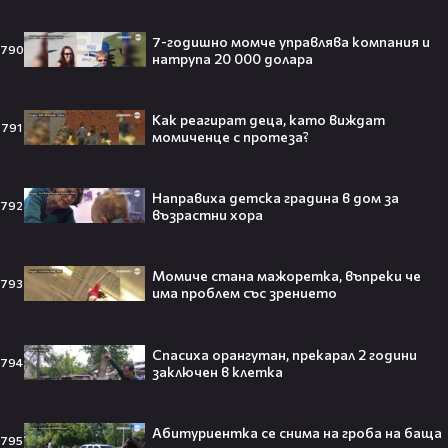
всички говорят за него👀🎬
7-годишно момче управлява компания и
790
натрупа 20 000 долара
След Брадли Купър, Ирина Шейк
Как реагират деца, като виждат
791
отново е влюбена? Новият мъж
момиченце с протеза?
до супермодела разпали лавина от
слухове🧐
Направиха детска градина в дом за
792
възрастни хора
Пи Диди излиза по-рано от
Момиче стана мажоретка, въпреки че
затвора? Новата дата вече е
793
има проблем със зрението
факт!💥
Спасиха орангутан, прекарал 2 години
794
заключен в клетка
Сватбата, която чакаше целият
свят! Кристиано Роналдо се жени!
Абитуриентка се снима на гроба на баща
795