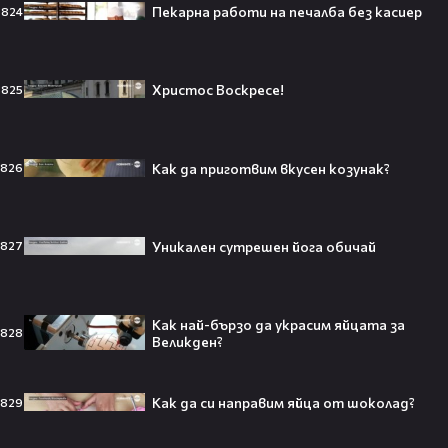
Пекарна работи на печалба без касиер
824
Любов или скандал? Карди Би и
Мадука Окойе разпалиха
Христос Воскресе!
825
интернет❤️‍🔥🔥
Как да приготвим вкусен козунак?
826
Плати ли FIFA милиони на
IShowSpeed?! Истината зад
Уникален сутрешен йога обичай
827
сделката, която разтърси целия
интернет🤑💥
Как най-бързо да украсим яйцата за
828
Великден?
„Game of Thrones“ най-накрая
получава PC версията която
чакахме🎮🤩
Как да си направим яйца от шоколад?
829