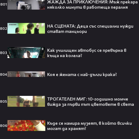
ЖАЖДА ЗА ПРИКЛЮЧЕНИЯ: Мъж прекара
801
няколко минути в работеща пералня
НА СЦЕНАТА: Деца със специални нужди
802
Травис Скот получи подарък
стават танцьори
мечта от Холанд — всеки
футболен фен би го искал! 🤩
Как училищен автобус се превърна в
803
къща на колела?
Коя е жената с най-дълги крака?
804
„Ще се омъжиш ли за мен?“: Фен
предложи брак на Зендая, а тя
отвърна само с три думи😅
ТРОГАТЕЛЕН МИГ: 10-годишно момче
805
вижда за първи път цветовете в света
Кралят на YouTube – младоженец:
Къде се намира музеят, в който всички
806
MrBeast се ожени!💍🥰
могат да хранят?