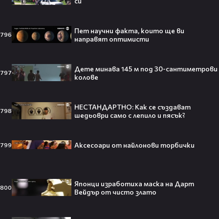
💍🍾
си
Пет научни факта, които ще ви
796
направят оптимисти
Ариана Гранде изчезва?!
Решението ѝ шокира всички!😯💥
Дете минава 145 м под 30-сантиметрови
797
колове
НЕСТАНДАРТНО: Как се създават
798
шедьоври само с лепило и пясък?
Всички я тананикат, но малцина
знаят истината: VIRAL хитът
„Papaoutai“ всъщност не е изпят
Аксесоари от найлонови торбички
799
от човек!
Японци изработиха маска на Дарт
800
Вейдър от чисто злато
Елиът Пейдж разкри истинската
причина за трансформацията на
тялото си!😯💥