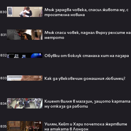
Мъж зарадва човека, спасил живота му, с
830
трогателна новина
Топ 5 игри, които ще ти дадат
усещането за „Одисея“ на
Кристофър Нолан🤩🎮
Мъж спаси човек, паднал върху релсите на
831
метрото
Обувки от боклук станаха хит на пазара
832
Джъстин Бийбър ще пее на
Световното първенство по
футбол заедно с Мадона, Шакира
и BTS!⚽🤩
Как да увековечим домашния любимец?
833
Клиент вилня в магазин, защото картата
ANIVENTURE COMIC CON 2026:
834
му отказа да работи
Влязохме в друг свят!
Уилям, Кейт и Хари почетоха жертвите
835
на атаката в Лондон
08:16