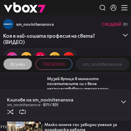
Member of
👾
sm_novinitenanova
СЛЕДВАЙ
81
Коя е най-лошата професия на света?
(ВИДЕО)
Всички
TRENDING
sm_novinitenanova
01:15
Музей връща в миналото
посетителите си с вече
несъществуващи технологии
sm_novinitenanova
01:05
Клипове на sm_novinitenanova
Продават цигулка на Страдивари за
sm_novinitenanova
-
871 /
931
рекордните 18 млн. долара
sm_novinitenanova
20:17
Малко момче със завидни умения за
Милена Маркова-Маца посреща гости
772
домакинска работа
| Черешката на тортата | 3 авг. 2026