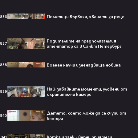
Бербо смени терена: от „Олд
Политици вървяха, хванати за ръце
836
Трафорд“ директно на
театралната сцена👀⚽
Родителите на предполагаемия
837
атентатор са в Санкт Петербург
250 години тишина: Америка
Военен научи изненадваща новина
838
зарови капсула, която никой жив
днес няма да отвори👀💥
Най-забавните моменти, уловени от
839
охранителни камери
Ерлинг Холанд ghost-на Том
Холанд?! 💀 Защо Спайдър-мен
Детето, което може да се счупи от
840
остана на "seen"😅
вятъра
Котка и заек - верни приятели
841