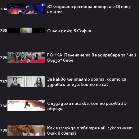
Саудитска Арабия💰
82-годишна ресторантьорка е DJ през
784
нощта
Силен дъжд в София
785
Barbie 2 има краен срок до 2026,
който трябва да спази, иначе
никога няма да се случи.😯💥
ГОНКА: Пеленачета в надпревара за "най-
786
бързо" бебе
За какво мечтаят хората, които са
787
След тежка контузия: Дейв
здрави и онези, които не са?
Батиста е новият Кратос!😯💥
Създадоха писалка, която рисува 3D
788
образи
Как изглежда отвътре най-луксозният
„Спайдър-мен: Нов ден“ буквално
789
влак в света?
взриви кината у нас – ето защо