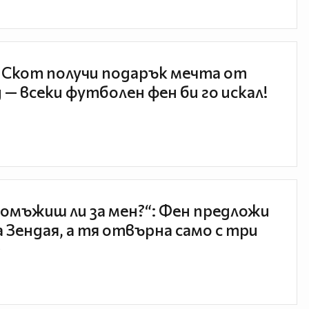
 Скот получи подарък мечта от
 — всеки футболен фен би го искал!
 омъжиш ли за мен?“: Фен предложи
а Зендая, а тя отвърна само с три
