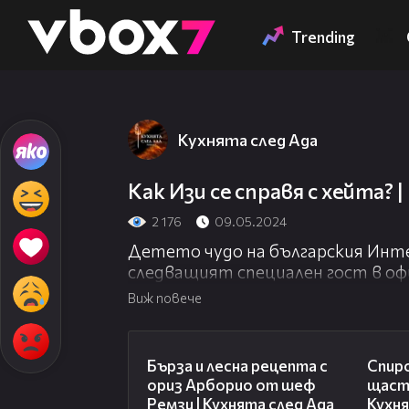
Member of
👾
Trending
Кухнята след Ада
Как Изи се справя с хейта? 
2 176
09.05.2024
Детето чудо на българския Инте
следващият специален гост в офиц
Пред водещия Станислав Иванов т
Виж повече
разочарована ли е, че я дискреди
скоро ще
18:45
Бърза и лесна рецепта с
Спиро
ориз Арборио от шеф
щасти
Ремзи | Кухнята след Ада
Кухня