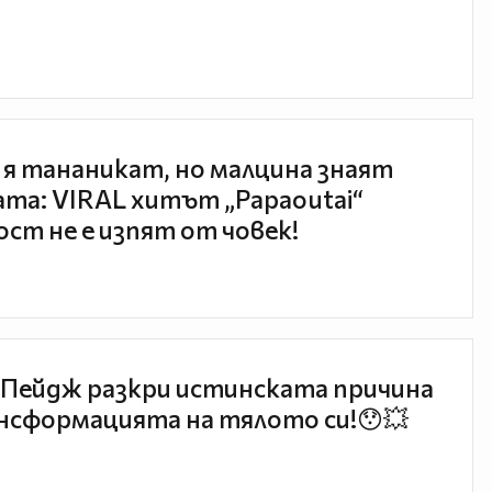
 я тананикат, но малцина знаят
та: VIRAL хитът „Papaoutai“
ст не е изпят от човек!
Пейдж разкри истинската причина
нсформацията на тялото си!😯💥