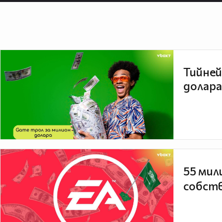
Тийней
долара
55 мил
собств