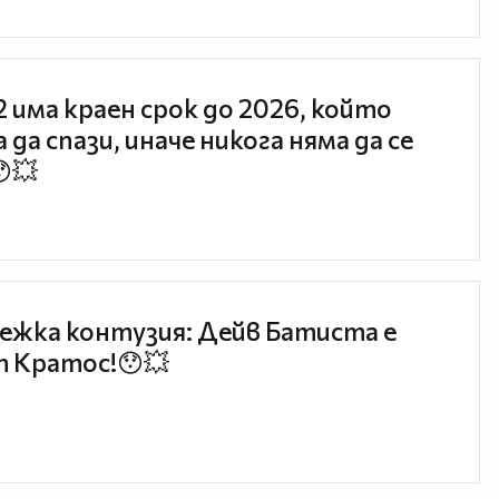
 2 има краен срок до 2026, който
 да спази, иначе никога няма да се
😯💥
ежка контузия: Дейв Батиста е
 Кратос!😯💥