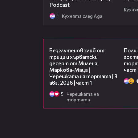
Podcast
Кухня
1
Кухнята след Ада
16:02
Безглутенов хляб от
Поли
трици и хърватски
гости
десерт от Милена
торта
Маркова-Маца |
част 
Черешката на тортата | 3
авг. 2026 | част 1
5
Черешката на
тортата