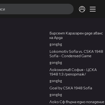
00:57
Клипове на Кухнята след Ада
Бирсент Карагарен даде аванс
Кухнята след Ада
-
64 /
74
на Арда
gongbg
20:07
Бърза и лесна рецепта с ориз
Lokomotiv Sofia vs. CSKA 1948
1
Арборио от шеф Ремзи | Кухнята
Sofia - Condensed Game
след Ада Podcast
gongbg
06:10
Локомотив София - ЦСКА
Спирова: Плаках от щастие за
1948 1:3 /репортаж/
2
Денисиньо | Кухнята след Ада
Podcast
gongbg
00:59
Goal by CSKA 1948 Sofia
Славена: Щях да изгубя дъщеря си |
gongbg
3
00:51
Кухнята след Ада Podcast
Локо Сф върна едно попадение