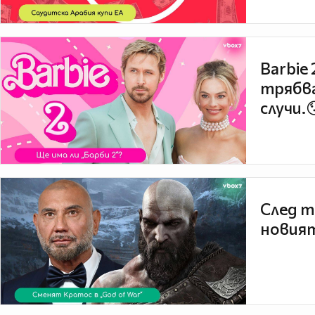
Barbie
трябва
случи.
След т
новият