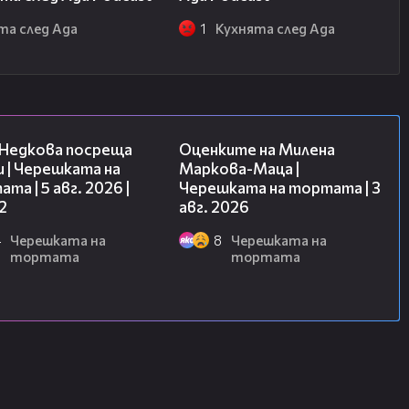
та след Ада
1
Кухнята след Ада
13:03
14:06
 Недкова посреща
Оценките на Милена
 | Черешката на
Маркова-Маца |
та | 5 авг. 2026 |
Черешката на тортата | 3
2
авг. 2026
4
Черешката на
8
Черешката на
тортата
тортата