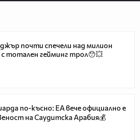
джър почти спечели над милион
 с тотален гейминг трол😯💥
иарда по-късно: EA вече официално е
еност на Саудитска Арабия💰