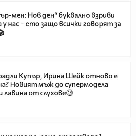
ър-мен: Нов ден“ буквално взриви
 у нас – ето защо всички говорят за
🎬
радли Купър, Ирина Шейк отново е
а? Новият мъж до супермодела
и лавина от слухове🧐