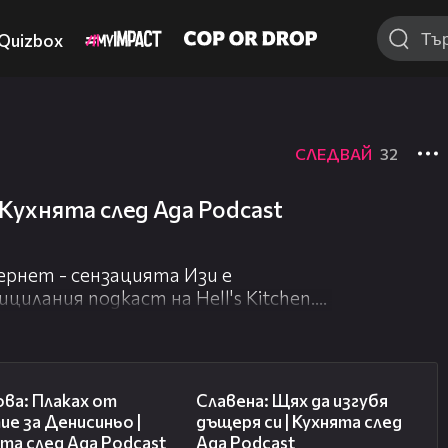
Quizbox
СЛЕДВАЙ
32
| Кухнята след Ада Podcast
рнет - сензацията Изи е
илания подкаст на Hell's Kitchen.
я сподели как се справя с хейта,
тират като автор и разкри, че
37:44
53:33
ва: Плаках от
Славена: Щях да изгубя
е за Денисиньо |
дъщеря си | Кухнята след
та след Ада Podcast
Ада Podcast