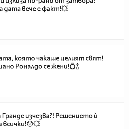
и излиза по-рано от затвора?
 дата вече е факт!💥
та, която чакаше целият свят!
ано Роналдо се жени!💍🍾
 Гранде изчезва?! Решението ѝ
 всички!😯💥