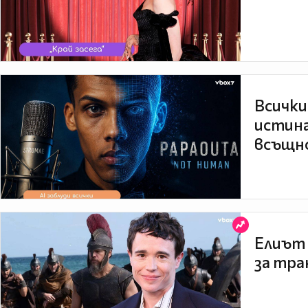
Всички
истина
всъщно
Елиът 
за тра