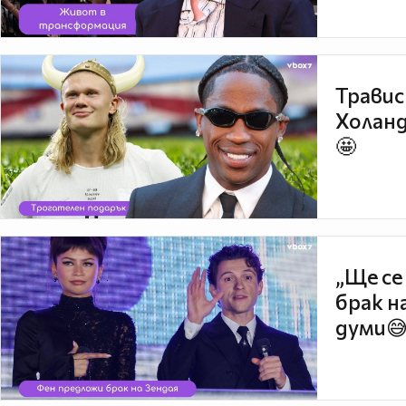
Травис
Холанд
🤩
„Ще се
брак н
думи