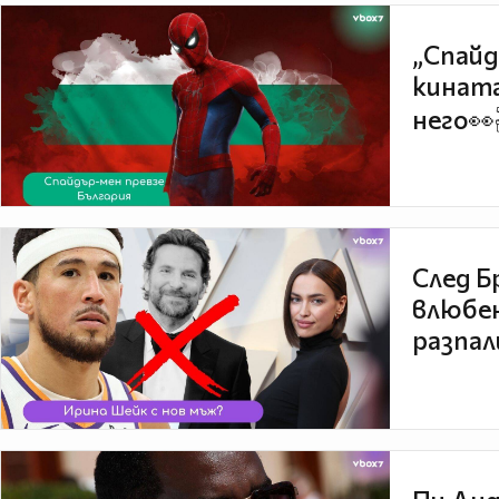
„Спайд
кината
него👀
След Б
влюбен
разпал