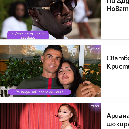
Пи Дид
Новата
Сватба
Кристи
Ариана
шокира