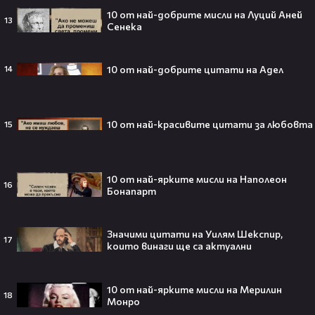
Barbie 2 има краен срок до 2026,
10 от най-добрите мисли на Луций Аней
13
Сенека
който трябва да спази, иначе
никога няма да се случи.😯💥
10 от най-добрите цитати на Адел
14
След тежка контузия: Дейв
10 от най-красивите цитати за любовта
15
Батиста е новият Кратос!😯💥
10 от най-ярките мисли на Наполеон
16
Бонапарт
„Спайдър-мен: Нов ден“ буквално
взриви кината у нас – ето защо
Значими цитати на Уилям Шекспир,
17
които винаги ще са актуални
всички говорят за него👀🎬
10 от най-ярките мисли на Мерилин
18
Монро