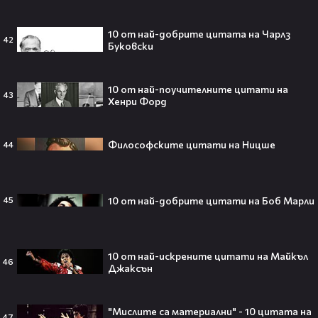
телепортация!"😯💥
10 от най-добрите цитата на Чарлз
42
Буковски
Трагедия разтърси Холивуд:
10 от най-поучителните цитати на
43
Младата звезда от „Годзила
Хенри Форд
срещу Конг“ си отиде на 18🕊️
Философските цитати на Ницше
44
Ламин Ямал: Момчето, което
10 от най-добрите цитати на Боб Марли
45
покори света на 19 — историята
на новия символ във футбола🤩⚽
10 от най-искрените цитати на Майкъл
46
Джаксън
Защо Ахил липсва от „Одисей“ на
Кристофър Нолън? Най-
"Мислите са материални" - 10 цитата на
47