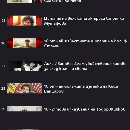
Славков - Батето
Ариана Гранде изчезва?!
Решението ѝ шокира всички!😯💥
Цитати на великата актриса Стоянка
25
Мутафова
10 от най-известните цитати на Йосиф
Всички я тананикат, но малцина
26
Сталин
знаят истината: VIRAL хитът
„Papaoutai“ всъщност не е изпят
от човек!
Лили Иванова: Имам убийствени планове
27
за след края на света
Елиът Пейдж разкри истинската
10 от най-големите изцепки на Къци
28
Вапцаров
причина за трансформацията на
тялото си!😯💥
10 култови изказвания на Тодор Живков
29
Травис Скот получи подарък