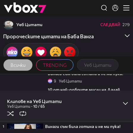
Member of
👾
Уеб Цитати
СЛЕДВАЙ
279
Пророческите цитати на Баба Ванга
Всички
TRENDING
Уеб Цитати
01:48
Винаги съм била готина и не ми пука!
9
Уеб Цитати
01:48
10 от най-добрите мисли на Далай
Лама
Клипове на Уеб Цитати
24
Уеб Цитати
00:06
Уеб Цитати
-
10 /
65
Фирмата със седалище в Лясковец
внедрява роботизирана техника и
изкуствен интелект
Винаги съм била готина и не ми пука!
1
ТРИТЕ ГРАДА
19:25