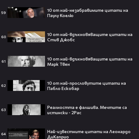
10 от най-незабравимите цитати на
59
Паулу Коелю
Джъстин Бийбър ще пее на
10 от най-вдъхновяващите цитати на
Световното първенство по
60
Стив Джобс
футбол заедно с Мадона, Шакира
и BTS!⚽🤩
10 от най-вдъхновяващите цитати на
61
Марк Твен
ANIVENTURE COMIC CON 2026:
Влязохме в друг свят!
10 от най-прословутите цитати на
62
Пабло Ескобар
08:16
Реалността е фалшива. Мечтите са
63
истински - 2Pac
Бербо смени терена: от „Олд
Трафорд“ директно на
Най-известните цитати на Леонардо
театралната сцена👀⚽
64
ДиКаприо