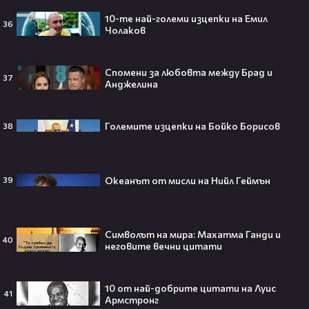
четворка? Майлс Телър
проговаря десетилетие по-късно
10-те най-големи изцепки на Емил
36
🎬👀💥
Чолаков
Спомени за любовта между Брад и
37
Анджелина
Селена Гомес празнува рождения
си ден: Как момичето от „Disney“
се превърна в световна икона🤩🎂
Големите изцепки на Бойко Борисов
38
Океанът от мисли на Нийл Геймън
39
Джон Сина сподели 4 неща, които
могат да съсипят всяко GenZ:
„Ако ги имаш, провалът е
гарантиран“🧐💥
Символът на мира: Махатма Ганди и
40
неговите вечни цитати
10 от най-добрите цитати на Луис
Изследовател на НЛО: "САЩ
41
Армстронг
притежават технология за