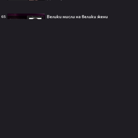
Велики мисли на велики жени
65
250 години тишина: Америка
зарови капсула, която никой жив
днес няма да отвори👀💥
Ерлинг Холанд ghost-на Том
Холанд?! 💀 Защо Спайдър-мен
остана на "seen"😅
Втори шанс за любовта? Ариана
Гранде и Рики Алварес отново
заедно!😍