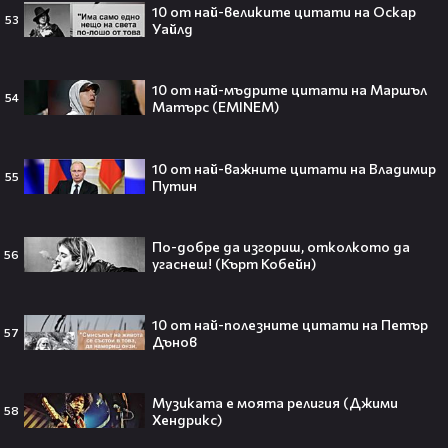
10 от най-великите цитати на Оскар
53
Уайлд
10 от най-мъдрите цитати на Маршъл
54
Плати ли FIFA милиони на
Матърс (EMINEM)
IShowSpeed?! Истината зад
сделката, която разтърси целия
интернет🤑💥
10 от най-важните цитати на Владимир
55
Путин
По-добре да изгориш, отколкото да
„Game of Thrones“ най-накрая
56
угаснеш! (Кърт Кобейн)
получава PC версията която
чакахме🎮🤩
10 от най-полезните цитати на Петър
57
Дънов
Топ 5 игри, които ще ти дадат
Музиката е моята религия (Джими
58
усещането за „Одисея“ на
Хендрикс)
Кристофър Нолан🤩🎮