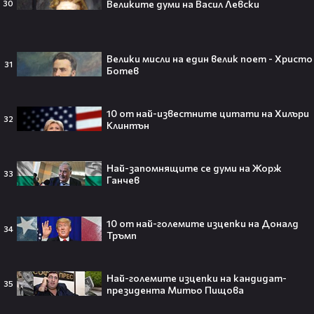
Великите думи на Васил Левски
30
мечта от Холанд — всеки
футболен фен би го искал! 🤩
Велики мисли на един велик поет - Христо
31
Ботев
„Ще се омъжиш ли за мен?“: Фен
предложи брак на Зендая, а тя
10 от най-известните цитати на Хилъри
32
отвърна само с три думи😅
Клинтън
Най-запомнящите се думи на Жорж
33
Ганчев
Кралят на YouTube – младоженец:
MrBeast се ожени!💍🥰
10 от най-големите изцепки на Доналд
34
Тръмп
Най-големите изцепки на кандидат-
35
президента Митьо Пищова
Кой съсипа Фантастичната