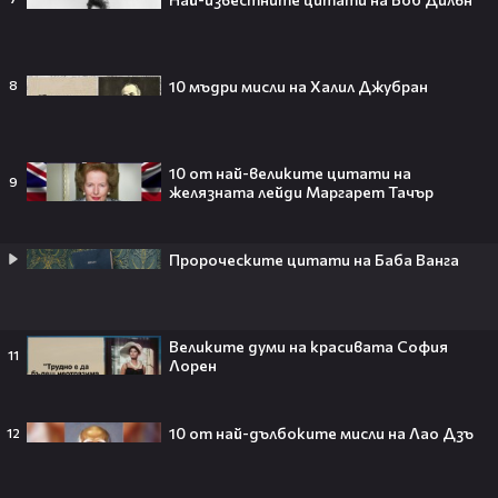
14
Портретъ
01:54
7-те най-обичани български филма
10 мъдри мисли на Халил Джубран
8
416
7-те НАЙ
10 от най-великите цитати на
9
желязната лейди Маргарет Тачър
Тийнейджър почти спечели над
милион долара с тотален гейминг
трол😯💥
Пророческите цитати на Баба Ванга
Великите думи на красивата София
55 милиарда по-късно: EA вече
11
Лорен
официално е собственост на
Саудитска Арабия💰
10 от най-дълбоките мисли на Лао Дзъ
12