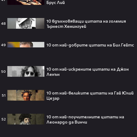
странното решение във филма
Брус Лий
всъщност има логика
10 вдъхновяващи цитата на големия
48
Ърнест Хемингуей
Theo в The Voice Cast: "Правен съм
в дискотека!" 👀💥
10 от най-добрите цитати на Бил Гейтс
49
10 от най-искрените цитати на Джон
50
Ленън
Съдията отложи сливането на
Paramount и Warner Bros. за 110
милиарда долара!😯💥
10 от най-великите цитати на Гай Юлий
51
Цезар
10 от най-поучителните цитати на
52
Леонардо да Винчи
Любов или скандал? Карди Би и
Мадука Окойе разпалиха
интернет❤️‍🔥🔥