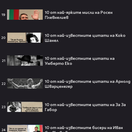
След Брадли Купър, Ирина Шейк
отново е влюбена? Новият мъж
10 от най-ярките мисли на Росен
до супермодела разпали лавина от
19
Плевнелиев
слухове🧐
10 от най-известните цитати на Коко
20
Шанел
Пи Диди излиза по-рано от
затвора? Новата дата вече е
факт!💥
10 от най-известните цитати на
21
Умберто Еко
10 от най-известните цитати на Арнолд
22
Шварценегер
Сватбата, която чакаше целият
свят! Кристиано Роналдо се жени!
💍🍾
10 от най-известните цитати на За За
23
Габор
10 от най-известните бисери на Иван
24