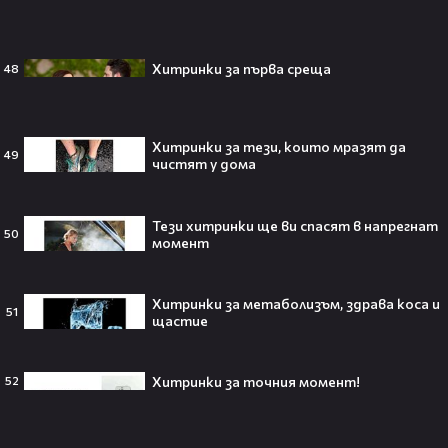
Защо Ахил липсва от „Одисей“ на
Кристофър Нолън? Най-
странното решение във филма
Хитринки за първа среща
48
всъщност има логика
Хитринки за тези, които мразят да
49
чистят у дома
Theo в The Voice Cast: "Правен съм
в дискотека!" 👀💥
Тези хитринки ще ви спасят в напрегнат
50
момент
Хитринки за метаболизъм, здрава коса и
51
Съдията отложи сливането на
щастие
Paramount и Warner Bros. за 110
милиарда долара!😯💥
Хитринки за точния момент!
52