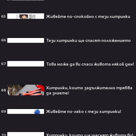
Трафорд“ директно на
театралната сцена👀⚽
Живейте по-спокойно с тези хитринки
65
Тези хитринки ще спасят положението
66
250 години тишина: Америка
зарови капсула, която никой жив
днес няма да отвори👀💥
Това може да ви спаси живота някой ден!
67
Хитринки, които задължително трябва
Ерлинг Холанд ghost-на Том
68
да знаете!
Холанд?! 💀 Защо Спайдър-мен
остана на "seen"😅
Живейте по-леко с тези хитринки!
69
Втори шанс за любовта? Ариана
Хитринки, които ще улеснят живота ви!
70