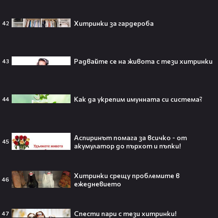
Изследовател на НЛО: "САЩ
Хитринки за гардероба
42
притежават технология за
телепортация!"😯💥
Радвайте се на живота с тези хитринки
43
Трагедия разтърси Холивуд:
Младата звезда от „Годзила
Как да укрепим имунната си система?
44
срещу Конг“ си отиде на 18🕊️
Аспиринът помага за всичко - от
45
акумулатор до пърхот и пъпки!
Ламин Ямал: Момчето, което
покори света на 19 — историята
Хитринки срещу проблемите в
на новия символ във футбола🤩⚽
46
ежедневието
Спести пари с тези хитринки!
47