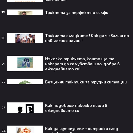
Трикчета за перфектно селфи
19
След Брадли Купър, Ирина Шейк
отново е влюбена? Новият мъж
до супермодела разпали лавина от
Трикчета с мацките ! Как да я свалиш по
слухове🧐
20
най-лесния начин !
Няколко трикчета, които ще те
Пи Диди излиза по-рано от
накарат да се чувстваш по-добре в
21
затвора? Новата дата вече е
ежедневието си!
факт!💥
Безценни тактики за трудни ситуации
22
Как подобрим няколко неща в
Сватбата, която чакаше целият
23
ежедневието си
свят! Кристиано Роналдо се жени!
💍🍾
Как да изтрезнеем - хитринки след
24