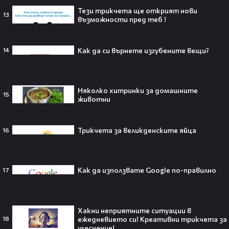
Тези трикчета ще открият нови
13
възможности пред теб !
Barbie 2 има краен срок до 2026,
който трябва да спази, иначе
Как да си върнете изгубените вещи?
14
никога няма да се случи.😯💥
Няколко хитринки за домашните
15
животни
След тежка контузия: Дейв
Батиста е новият Кратос!😯💥
Трикчета за великденските яйца
16
Как да използвате Google по-правилно
17
„Спайдър-мен: Нов ден“ буквално
взриви кината у нас – ето защо
всички говорят за него👀🎬
Хакни неприятните ситуации в
ежедневието си! Креативни трикчета за
18
улеснение!