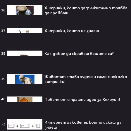
Хитринки, които задължително трябва
36
Кой съсипа Фантастичната
да пробваш
четворка? Майлс Телър
проговаря десетилетие по-късно
🎬👀💥
Хитринки, които не знаеш
37
Как добре да скриваш вещите си?
38
Селена Гомес празнува рождения
си ден: Как момичето от „Disney“
се превърна в световна икона🤩🎂
Животът става чудесен само с няколко
39
хитринки!
Джон Сина сподели 4 неща, които
Повече от страшни идеи за Хелоуин!
40
могат да съсипят всяко GenZ:
„Ако ги имаш, провалът е
гарантиран“🧐💥
Интернет хаковете, които искаш да
41
знаеш