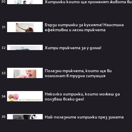
Хитринки които ще променят живота ви
30
Травис Скот получи подарък
мечта от Холанд — всеки
Бързи хитринки за кухнята! Наистина
футболен фен би го искал! 🤩
31
ефективни и лесни трикчета
Хитри трикчета за у дома!
32
„Ще се омъжиш ли за мен?“: Фен
предложи брак на Зендая, а тя
отвърна само с три думи😅
Полезни трикчета, които ще ви
33
помогнат в трудна ситуация
Няколко хитринки, които можеш да
34
ползваш всеки ден!
Кралят на YouTube – младоженец:
MrBeast се ожени!💍🥰
Най-полезните хитринки през зимата
35