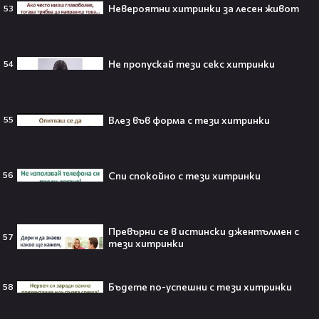
Невероятни хитринки за лесен живот
53
Любов или скандал? Карди Би и
Мадука Окойе разпалиха
интернет❤️‍🔥🔥
Не пропускай тези секс хитринки
54
Плати ли FIFA милиони на
Влез във форма с тези хитринки
55
IShowSpeed?! Истината зад
сделката, която разтърси целия
интернет🤑💥
Спи спокойно с тези хитринки
56
„Game of Thrones“ най-накрая
Превърни се в истински джентълмен с
получава PC версията която
57
тези хитринки
чакахме🎮🤩
Бъдете по-успешни с тези хитринки
58