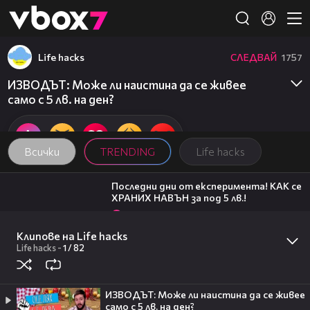
Member of
👾
Life hacks
СЛЕДВАЙ
1757
ИЗВОДЪТ: Може ли наистина да се живее
само с 5 лв. на ден?
Всички
TRENDING
Life hacks
07:33
Последни дни от експеримента! КАК се
ХРАНИХ НАВЪН за под 5 лв.!
48
Life hacks
03:59
Клипове на Life hacks
ЧЕТВЪРТИ ден се храня САМО с 5 лв.!
Как ми влияе
Life hacks
-
1 /
82
ПРЕДИЗВИКАТЕЛСТВОТО?
48
Life hacks
06:06
ИЗВОДЪТ: Може ли наистина да се живее
Черно море - Лудогорец 2:3 /репортаж/
само с 5 лв. на ден?