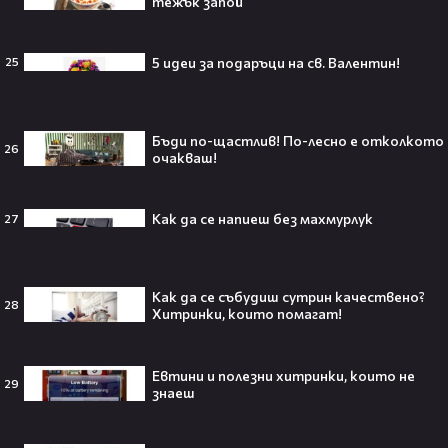
тежък запой
Ариана Гранде изчезва?!
5 идеи за подаръци на св. Валентин!
25
Решението ѝ шокира всички!😯💥
Бъди по-щастлив! По-лесно е отколкото
26
очакваш!
Всички я тананикат, но малцина
Как да се напиеш без махмурлук
27
знаят истината: VIRAL хитът
„Papaoutai“ всъщност не е изпят
от човек!
Kак да се събудиш сутрин качествено?
28
Хитринки, които помагат!
Елиът Пейдж разкри истинската
причина за трансформацията на
Евтини и полезни хитринки, които не
29
тялото си!😯💥
знаеш