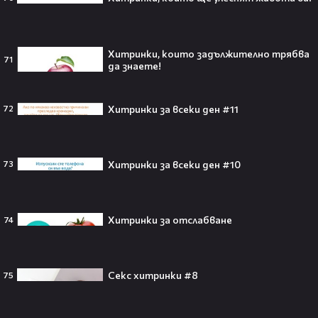
Гранде и Рики Алварес отново
заедно!😍
Хитринки, които задължително трябва
71
да знаете!
VESSOU влиза в света на онлайн
Хитринки за всеки ден #11
72
сериалите с „Кварталът на
Реджо“ 🤩🎬
Хитринки за всеки ден #10
73
VOID & Girl Code: Всичко за K-pop
сцената и мечтите им
Хитринки за отслабване
74
07:50
Секс хитринки #8
75
Искаш да стигнеш до Холивуд?