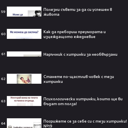
Топ 5 игри, които ще ти дадат
усещането за „Одисея“ на
Полезни съвети за да си успешен в
59
Кристофър Нолан🤩🎮
живота
Как да пребориш преумората и
60
изцеждащото ежедневие
Джъстин Бийбър ще пее на
Световното първенство по
Наръчник с хитринки за необвързани
61
футбол заедно с Мадона, Шакира
и BTS!⚽🤩
Станете по-щастлив човек с тези
62
хитринки
ANIVENTURE COMIC CON 2026:
Влязохме в друг свят!
Психологически хитринки, които ще ви
63
бъдат от полза!
08:16
Погрижете се за себе си с тези хитринки!
64
№19
Бербо смени терена: от „Олд