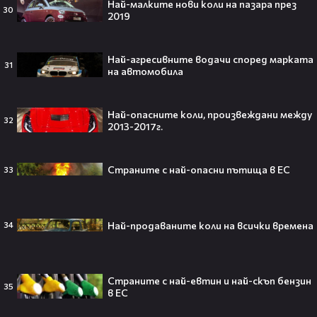
футболен фен би го искал! 🤩
Най-малките нови коли на пазара през
30
2019
Най-агресивните водачи според марката
31
на автомобила
„Ще се омъжиш ли за мен?“: Фен
предложи брак на Зендая, а тя
отвърна само с три думи😅
Най-опасните коли, произвеждани между
32
2013-2017г.
Страните с най-опасни пътища в ЕС
33
Кралят на YouTube – младоженец:
MrBeast се ожени!💍🥰
Най-продаваните коли на всички времена
34
Страните с най-евтин и най-скъп бензин
Кой съсипа Фантастичната
35
в ЕС
четворка? Майлс Телър
проговаря десетилетие по-късно