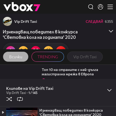
Member of
👾
Vip Drift Taxi
СЛЕДВАЙ
6355
Изненадващ победител в конкурса
'Световна кола на годината' 2020
Всички
TRENDING
Vip Drift Taxi
01:30
Топ 10 на страните с най-дълга
магистрална мрежа в Европа
1
Vip Drift Taxi
01:21
Клипове на Vip Drift Taxi
Най-скъпите SUV модели за 2020
година
Vip Drift Taxi
-
1 /
145
1
Vip Drift Taxi
14:06
Оценките на Милена Маркова-Маца |
Изненадващ победител в конкурса
Черешката на тортата | 3 авг. 2026
'Световна кола на годината' 2020