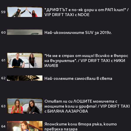
"ДРИФТЪТ е по-як дори и от РАП клип!" /
59
VIP DRIFT TAXI с NDOE
Джъстин Бийбър ще пее на
Световното първенство по
футбол заедно с Мадона, Шакира
Най-икономичните SUV за 2019г.
60
и BTS!⚽🤩
"Не ме е страх от нищо! Всичко е въпрос
на възприятие". / VIP DRIFT TAXI с НИКИ
61
ANIVENTURE COMIC CON 2026:
ИЛИЕВ
Влязохме в друг свят!
Най-големите самосвали в света
62
08:16
Отиват ли си ЛОШИТЕ момичета с
Бербо смени терена: от „Олд
мощните коли и дрифта? / VIP DRIFT TAXI
63
с БИЛЯНА ЛАЗАРОВА
Трафорд“ директно на
театралната сцена👀⚽
Японските коли втора ръка, които
64
превзеха пазара