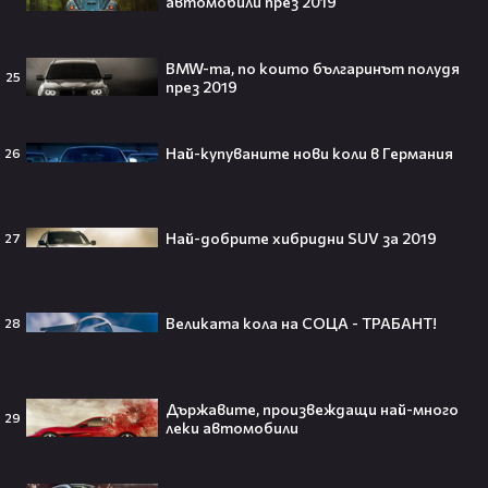
автомобили през 2019
BMW-та, по които българинът полудя
25
през 2019
Всички я тананикат, но малцина
знаят истината: VIRAL хитът
Най-купуваните нови коли в Германия
26
„Papaoutai“ всъщност не е изпят
от човек!
Най-добрите хибридни SUV за 2019
27
Елиът Пейдж разкри истинската
причина за трансформацията на
Великата кола на СОЦА - ТРАБАНТ!
28
тялото си!😯💥
Държавите, произвеждащи най-много
29
леки автомобили
Травис Скот получи подарък
мечта от Холанд — всеки