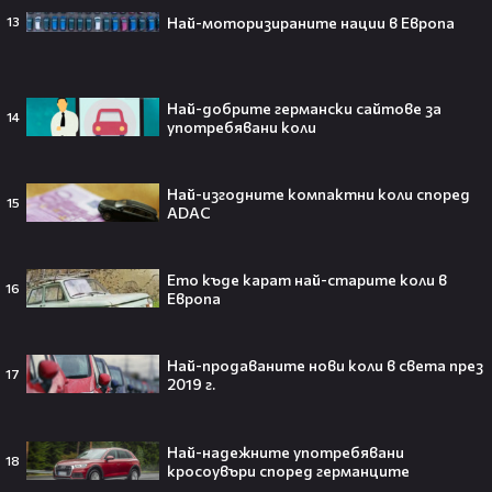
който трябва да спази, иначе
Най-моторизираните нации в Европа
13
никога няма да се случи.😯💥
Най-добрите германски сайтове за
14
употребявани коли
След тежка контузия: Дейв
Батиста е новият Кратос!😯💥
Най-изгодните компактни коли според
15
ADAC
Ето къде карат най-старите коли в
16
Европа
„Спайдър-мен: Нов ден“ буквално
взриви кината у нас – ето защо
всички говорят за него👀🎬
Най-продаваните нови коли в света през
17
2019 г.
Най-надежните употребявани
18
кросоувъри според германците
След Брадли Купър, Ирина Шейк