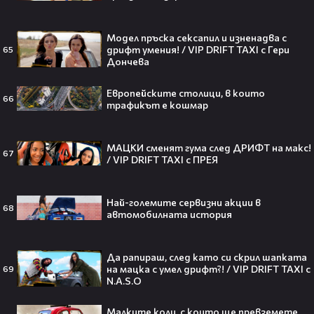
Модел пръска сексапил и изненадва с
250 години тишина: Америка
дрифт умения! / VIP DRIFT TAXI с Гери
65
зарови капсула, която никой жив
Дончева
днес няма да отвори👀💥
Европейските столици, в които
66
трафикът е кошмар
Ерлинг Холанд ghost-на Том
МАЦКИ сменят гума след ДРИФТ на макс!
67
Холанд?! 💀 Защо Спайдър-мен
/ VIP DRIFT TAXI с ПРЕЯ
остана на "seen"😅
Най-големите сервизни акции в
68
автомобилната история
Втори шанс за любовта? Ариана
Да рапираш, след като си скрил шапката
Гранде и Рики Алварес отново
на мацка с умел дрифт?! / VIP DRIFT TAXI с
69
заедно!😍
N.A.S.O
Малките коли, с които ще превземете