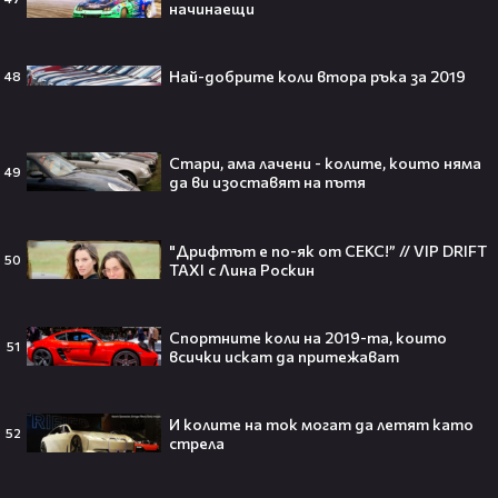
начинаещи
Най-добрите коли втора ръка за 2019
48
Theo в The Voice Cast: "Правен съм
в дискотека!" 👀💥
Стари, ама лачени - колите, които няма
49
да ви изоставят на пътя
"Дрифтът е по-як от СЕКС!” // VIP DRIFT
Съдията отложи сливането на
50
TAXI с Лина Роскин
Paramount и Warner Bros. за 110
милиарда долара!😯💥
Спортните коли на 2019-та, които
51
всички искат да притежават
Любов или скандал? Карди Би и
И колите на ток могат да летят като
52
Мадука Окойе разпалиха
стрела
интернет❤️‍🔥🔥