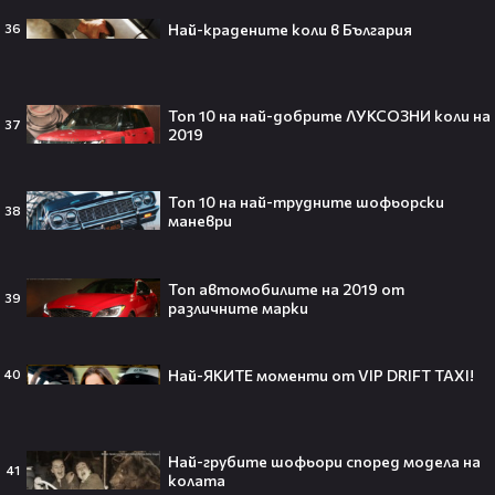
🎬👀💥
Най-крадените коли в България
36
Селена Гомес празнува рождения
Toп 10 на най-добрите ЛУКСОЗНИ коли на
37
си ден: Как момичето от „Disney“
2019
се превърна в световна икона🤩🎂
Топ 10 на най-трудните шофьорски
38
маневри
Джон Сина сподели 4 неща, които
Топ автомобилите на 2019 от
могат да съсипят всяко GenZ:
39
различните марки
„Ако ги имаш, провалът е
гарантиран“🧐💥
Най-ЯКИТЕ моменти от VIP DRIFT TAXI!
40
Изследовател на НЛО: "САЩ
притежават технология за
Най-грубите шофьори според модела на
41
телепортация!"😯💥
колата