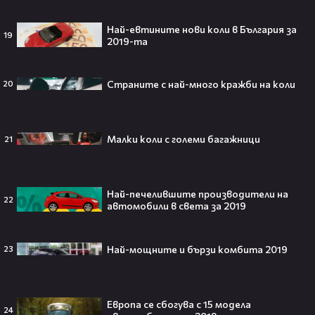
отново е влюбена? Новият мъж
до супермодела разпали лавина от
слухове🧐
Най-евтините нови коли в България за
19
2019-та
Страните с най-много кражби на коли
20
Пи Диди излиза по-рано от
затвора? Новата дата вече е
факт!💥
Mалки коли с големи багажници
21
Сватбата, която чакаше целият
Най-печелившите производители на
22
свят! Кристиано Роналдо се жени!
автомобили в света за 2019
💍🍾
Най-мощните и бързи комбита 2019
23
Ариана Гранде изчезва?!
Европа се сбогува с 15 модела
Решението ѝ шокира всички!😯💥
24