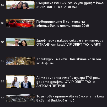
Същинска РАП ФУРИЯ счупи дрифт кола!
53
// VIP DRIFT TAXI с DIONA
Плати ли FIFA милиони на
Победителите в конкурса за
IShowSpeed?! Истината зад
54
автомобилни постижения 2019
сделката, която разтърси целия
интернет🤑💥
Дрифтърка накара секси изпълнител да
55
ОТКАЧИ от кеф!/ VIP DRIFT TAXI с ARTi
„Game of Thrones“ най-накрая
получава PC версията която
Холивудски мечти. Най-яките коли от
56
чакахме🎮🤩
sci-fi филми
Актьор „хапна гума“ и изигра ТРИ роли,
докато дрифти! // VIP DRIFT TAXI с
57
АНТОАН ПЕТРОВ
Топ 5 игри, които ще ти дадат
усещането за „Одисея“ на
Този човек притежава най-скъпата кола
Кристофър Нолан🤩🎮
58
в света! Виж кой е той!