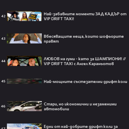
Най-забавните моменти ЗАД КАДЪР от
42
VIP DRIFT TAXI!
Трагедия разтърси Холивуд:
Младата звезда от „Годзила
Вбесяващите неща, които шофьорите
срещу Конг“ си отиде на 18🕊️
43
правят
ЛЮБОВ на гуми - като за ШАМПИОНИ! //
44
VIP DRIFT TAXI с Ангел Караньотов
Ламин Ямал: Момчето, което
покори света на 19 — историята
на новия символ във футбола🤩⚽
Най-мощните състезателни дрифт коли
45
Стари, но икономични и незаменими
46
автомобили
Защо Ахил липсва от „Одисей“ на
Кристофър Нолън? Най-
странното решение във филма
Едни от най-добрите дрифт коли за
всъщност има логика
47