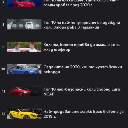
Престъпление 101 - видео зад кадър
7
голям пробег през 2020 г.
"Коли и каскади"
forumfilm
Топ 10 на най-популярните и надеждни
8
коли втора ръка в Германия
Тийнейджър почти спечели над
Колата, която трябва да имаш, ако си
милион долара с тотален гейминг
9
млад шофьор
трол😯💥
Седаните на 2020, които чупят всички
10
рекорди
55 милиарда по-късно: EA вече
официално е собственост на
Топ 10 най-безопасни коли според Euro
11
NCAP
Саудитска Арабия💰
Най-продаваните марки коли в света за
12
2019 г.
Barbie 2 има краен срок до 2026,