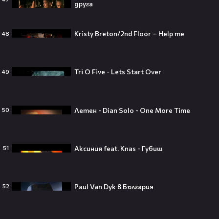
друга
Theo в The Voice Cast: "Правен съм
в дискотека!" 👀💥
Kristy Breton/2nd Floor – Help me
48
Tri O Five - Lets Start Over
49
Съдията отложи сливането на
Paramount и Warner Bros. за 110
Летен - Dian Solo - One More Time
50
милиарда долара!😯💥
Аксиния feat. Knas - Губиш
51
Любов или скандал? Карди Би и
Мадука Окойе разпалиха
интернет❤️‍🔥🔥
Paul Van Dyk в България
52