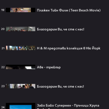
слухове🧐
Плажен Тийн Филм (Teen Beach Movie)
19
Пи Диди излиза по-рано от
затвора? Новата дата вече е
Благодарим Ви, че сте с нас!
20
факт!💥
H & M представи колекция в Ню Йорк
21
Сватбата, която чакаше целият
свят! Кристиано Роналдо се жени!
💍🍾
Аве - трейлър
22
Благодарим ви, че сте с нас!
23
Ариана Гранде изчезва?!
Решението ѝ шокира всички!😯💥
Зайо Байо Супермен - Пръчици Хрупа
24