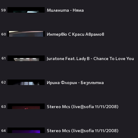
Джъстин Бийбър ще пее на
Миленита - Няма
59
Световното първенство по
футбол заедно с Мадона, Шакира
и BTS!⚽🤩
Интервю С Краси Аврамов
60
ANIVENTURE COMIC CON 2026:
Juratone Feat. Lady B - Chance To Love You
61
Влязохме в друг свят!
Ирина Флорин - Безплътна
62
08:16
Бербо смени терена: от „Олд
Трафорд“ директно на
Stereo Mcs (live@sofia 11/11/2008)
63
театралната сцена👀⚽
Stereo Mcs (live@sofia 11/11/2008)
64