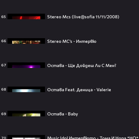
250 години тишина: Америка
зарови капсула, която никой жив
Stereo Mcs (live@sofia 11/11/2008)
65
днес няма да отвори👀💥
Stereo MC’s - Интервю
66
Ерлинг Холанд ghost-на Том
Холанд?! 💀 Защо Спайдър-мен
остана на "seen"😅
Остава - Ще Дойдеш Ли С Мен?
67
Остава Feat. Деница - Valerie
68
Втори шанс за любовта? Ариана
Гранде и Рики Алварес отново
заедно!😍
Остава - Baby
69
Music Idol Интервюто - Тома И Нора *HQ*
70