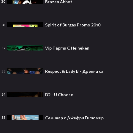
Brazen Abbot
30
„Ще се омъжиш ли за мен?“: Фен
Spirit of Burgas Promo 2010
31
предложи брак на Зендая, а тя
отвърна само с три думи😅
Vip Парти С Heineken
32
Кралят на YouTube – младоженец:
MrBeast се ожени!💍🥰
Respect & Lady B - Дръпни са
33
D2 - U Choose
34
Кой съсипа Фантастичната
четворка? Майлс Телър
Семинар с Джефри Гитомър
35
проговаря десетилетие по-късно
🎬👀💥