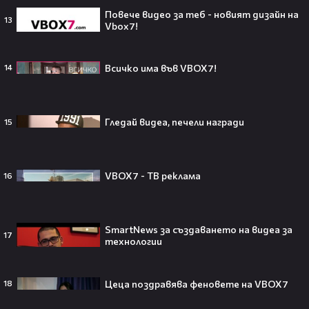
Повече видео за теб - новият дизайн на
13
Vbox7!
След тежка контузия: Дейв
Всичко има във VBOX7!
14
Батиста е новият Кратос!😯💥
Гледай видеа, печели награди
15
„Спайдър-мен: Нов ден“ буквално
VBOX7 - ТВ реклама
16
взриви кината у нас – ето защо
всички говорят за него👀🎬
SmartNews за създаването на видеа за
17
технологии
След Брадли Купър, Ирина Шейк
отново е влюбена? Новият мъж
Цеца поздравява феновете на VBOX7
18
до супермодела разпали лавина от