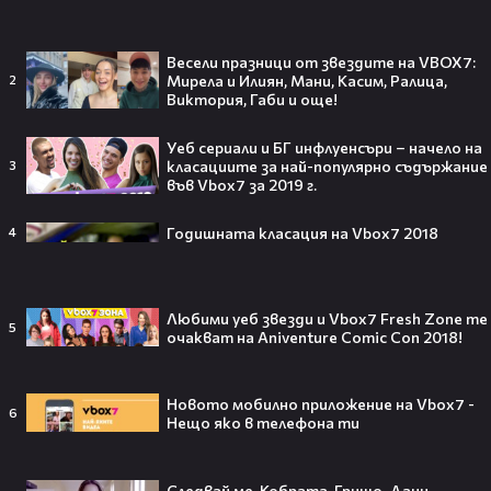
16:22
Станимир Гъмов посреща гости |
Черешката на тортата | 7 авг. 2026 |
Весели празници от звездите на VBOX7:
част 1
Мирела и Илиян, Мани, Касим, Ралица,
2
2
Черешката на тортата
Виктория, Габи и още!
05:57
Левски - Кайрат 1:0 /репортаж/
Уеб сериали и БГ инфлуенсъри – начело на
3
gong_bg
02:18
класациите за най-популярно съдържание
3
във Vbox7 за 2019 г.
Mall football 2
379
Vbоx7
03:53
Годишната класация на Vbox7 2018
4
Емануел Луканов след загубата от
Арда
gongbg
02:39
Любими уеб звезди и Vbox7 Fresh Zone те
Бирсент Карагарен след победата над
5
очакват на Aniventure Comic Con 2018!
Дунав
gongbg
00:51
Дунав - Арда /състави/
Новото мобилно приложение на Vbox7 -
6
Нещо яко в телефона ти
gongbg
01:49
Александър Александров след
победата над Локомотив София
Следвай ме, Кобрата, Гришо, Дани