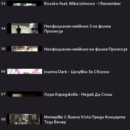
Rossko feat. Mike Johnson - I Remember
53
Плати ли FIFA милиони на
IShowSpeed?! Истината зад
сделката, която разтърси целия
Неофициален мейкинг 2 на филма
интернет🤑💥
54
Прогноза
Неофициален мейкинг на филма Прогноза
55
„Game of Thrones“ най-накрая
получава PC версията която
чакахме🎮🤩
Joanna Dark - Целувка За Сбогом
56
Лора Караджова - Недей Да Спиш
57
Топ 5 игри, които ще ти дадат
усещането за „Одисея“ на
Кристофър Нолан🤩🎮
Интервю С Buena Vista Преди Концерта
58
Тази Вечер