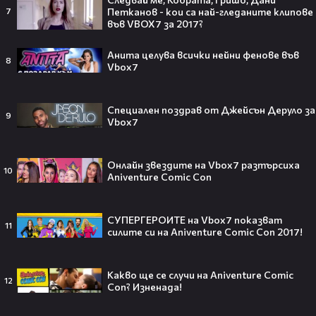
gongbg
Петканов - кои са най-гледaните клипове
7
във VBOX7 за 2017?
Анита целува всички нейни фенове във
8
Vbox7
Тийнейджър почти спечели над
милион долара с тотален гейминг
трол😯💥
Специален поздрав от Джейсън Деруло за
9
Vbox7
Онлайн звездите на Vbox7 разтърсиха
10
Aniventure Comic Con
55 милиарда по-късно: EA вече
официално е собственост на
Саудитска Арабия💰
СУПЕРГЕРОИТЕ на Vbox7 показват
11
силите си на Aniventure Comic Con 2017!
Какво ще се случи на Aniventure Comic
12
Barbie 2 има краен срок до 2026,
Con? Изненада!
който трябва да спази, иначе
никога няма да се случи.😯💥