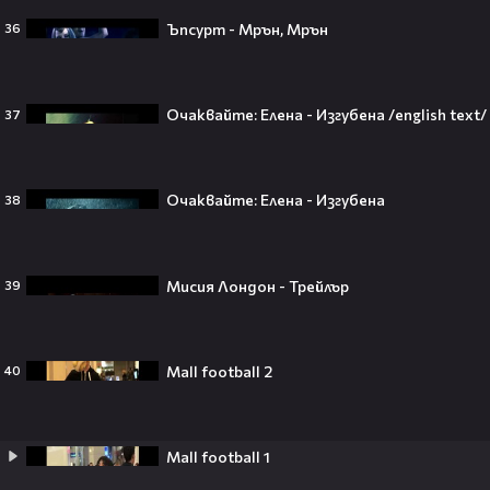
Ъпсурт - Мрън, Мрън
36
Селена Гомес празнува рождения
си ден: Как момичето от „Disney“
се превърна в световна икона🤩🎂
Очаквайте: Елена - Изгубена /english text/
37
Очаквайте: Елена - Изгубена
38
Джон Сина сподели 4 неща, които
могат да съсипят всяко GenZ:
„Ако ги имаш, провалът е
Мисия Лондон - Трейлър
39
гарантиран“🧐💥
Mall football 2
40
Изследовател на НЛО: "САЩ
притежават технология за
телепортация!"😯💥
Mall football 1