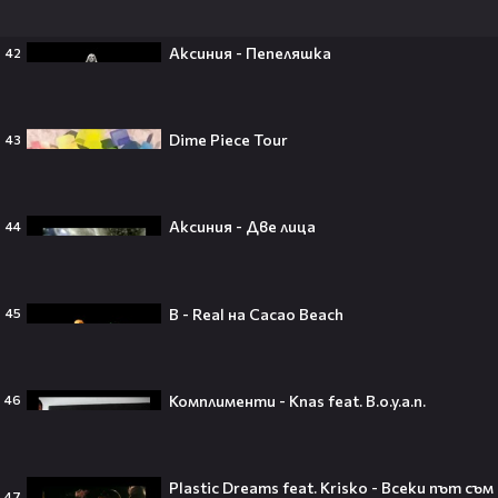
Аксиния - Пепеляшка
42
Трагедия разтърси Холивуд:
Младата звезда от „Годзила
срещу Конг“ си отиде на 18🕊️
Dime Piece Tour
43
Ламин Ямал: Момчето, което
Аксиния - Две лица
44
покори света на 19 — историята
на новия символ във футбола🤩⚽
B - Real на Cacao Beach
45
Защо Ахил липсва от „Одисей“ на
Комплименти - Knas feat. B.o.y.a.n.
46
Кристофър Нолън? Най-
странното решение във филма
всъщност има логика
Plastic Dreams feat. Krisko - Всеки път съм
47