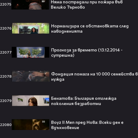
Няма пострадали при пожара във
22075
Велико Търново
Травис Скот получи подарък
мечта от Холанд — всеки
Нормализира се обстановката след
футболен фен би го искал! 🤩
22076
наводненията
Прогноза за времето (13.12.2014 -
22077
сутрешна)
„Ще се омъжиш ли за мен?“: Фен
предложи брак на Зендая, а тя
отвърна само с три думи😅
Фондация помага на 10 000 семейства в
22078
нужда
Бенатова: България отглежда
22079
поколения безработни
Кралят на YouTube – младоженец:
MrBeast се ожени!💍🥰
Boyz II Men пред Нова: Всеки ден е
22080
вдъхновение