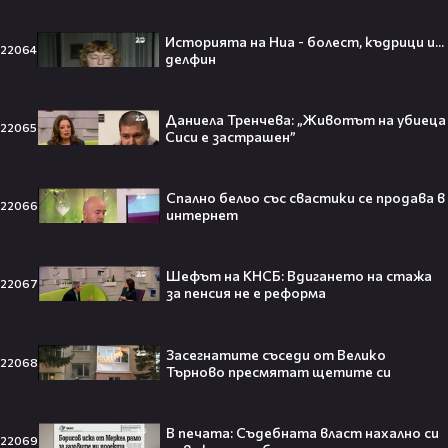
Историята на Ниа - болест, къдрици и...
22064
делфин
След Брадли Купър, Ирина Шейк
отново е влюбена? Новият мъж
до супермодела разпали лавина от
Даниела Тренчева: „Животът на убиеца
слухове🧐
22065
Сиси е застрашен”
Спално бельо със свастики се продава в
22066
Пи Диди излиза по-рано от
интернет
затвора? Новата дата вече е
факт!💥
Шефът на КНСБ: Вдигането на стажа
22067
за пенсия не е реформа
Засегнатите съседи от Велико
Сватбата, която чакаше целият
22068
Търново пресмятат щетите си
свят! Кристиано Роналдо се жени!
💍🍾
В печата: Съдебната власт нахално си
22069