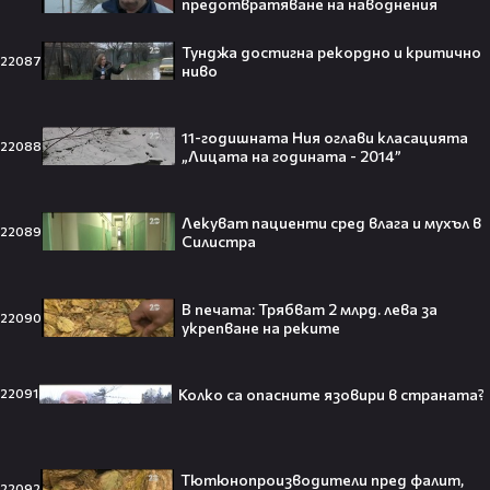
предотвратяване на наводнения
Изследовател на НЛО: "САЩ
Тунджа достигна рекордно и критично
притежават технология за
22087
ниво
телепортация!"😯💥
11-годишната Ния оглави класацията
22088
„Лицата на годината - 2014”
Трагедия разтърси Холивуд:
Младата звезда от „Годзила
Лекуват пациенти сред влага и мухъл в
22089
срещу Конг“ си отиде на 18🕊️
Силистра
В печата: Трябват 2 млрд. лева за
22090
укрепване на реките
Ламин Ямал: Момчето, което
покори света на 19 — историята
Колко са опасните язовири в страната?
22091
на новия символ във футбола🤩⚽
Тютюнопроизводители пред фалит,
22092