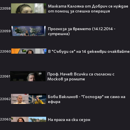
Малката Калояна от Добрич се нуждае
22058
от помощ за спешна операция
Barbie 2 има краен срок до 2026,
който трябва да спази, иначе
Прогноза за времето (14.12.2014 -
22059
никога няма да се случи.😯💥
сутрешна)
В "Събуди се" на 14 декември очаквайте
22060
След тежка контузия: Дейв
Батиста е новият Кратос!😯💥
Проф. Начев: Всички са съгласни с
22061
Москов за ромите
Боби Ваклинов - "Господар" не само на
22062
ефира
„Спайдър-мен: Нов ден“ буквално
взриви кината у нас – ето защо
всички говорят за него👀🎬
На прага на ски сезон
22063