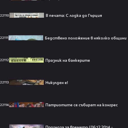
Трафорд“ директно на
театралната сцена👀⚽
В печата: С лодка до Гърция
22110
Бедствено положение в няколко общини
22111
250 години тишина: Америка
зарови капсула, която никой жив
днес няма да отвори👀💥
Празник на банкерите
22112
Никулден е!
22113
Ерлинг Холанд ghost-на Том
Холанд?! 💀 Защо Спайдър-мен
остана на "seen"😅
Патриотите се събират на конгрес
22114
Втори шанс за любовта? Ариана
Прогноза за времето (06.12.2014 -