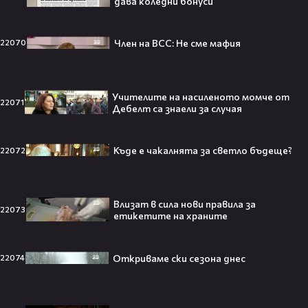
дава коледни бонуси
Ариана Гранде изчезва?!
Член на ВСС: Не сме мафия
22070
Решението ѝ шокира всички!😯💥
Учителите на насиленото момче от
22071
Дебелт са знаели за случая
Всички я тананикат, но малцина
Къде е чакалнята за светло бъдеще?
22072
знаят истината: VIRAL хитът
„Papaoutai“ всъщност не е изпят
от човек!
Влизат в сила нови правила за
22073
етикетите на храните
Елиът Пейдж разкри истинската
причина за трансформацията на
Откриваме ски сезона днес
22074
тялото си!😯💥