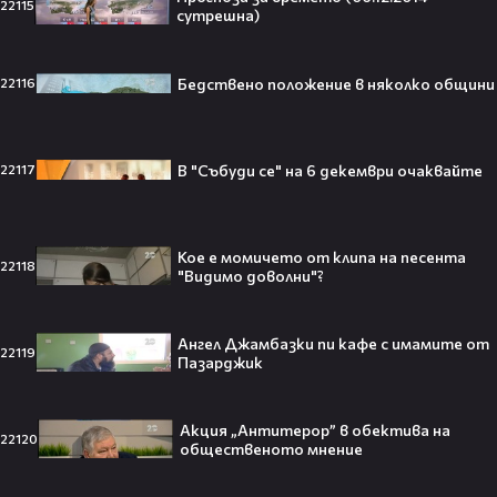
22115
Гранде и Рики Алварес отново
сутрешна)
заедно!😍
Бедствено положение в няколко общини
22116
VESSOU влиза в света на онлайн
В "Събуди се" на 6 декември очаквайте
22117
сериалите с „Кварталът на
Реджо“ 🤩🎬
Кое е момичето от клипa на песента
22118
"Видимо доволни"?
VOID & Girl Code: Всичко за K-pop
сцената и мечтите им
Ангел Джамбазки пи кафе с имамите от
22119
Пазарджик
07:50
Акция „Антитерор” в обектива на
22120
общественото мнение
Искаш да стигнеш до Холивуд?