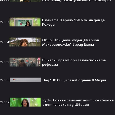
00:38
100 души имат шанс да основат
колония на Марс
1
Новините на NOVA
00:30
В печата: Харчим 150 млн. на ден за
22053
"Хитч" на 16 август, неделя от 21:00 ч.
Коледа
по KINO NOVA
kinonova_
Обир в къщата-музей „Иларион
22054
Макариополски” в град Елена
Тийнейджър почти спечели над
Финални преговори за пенсионната
22055
милион долара с тотален гейминг
реформа
трол😯💥
Над 100 къщи са наводнени в Мизия
22056
55 милиарда по-късно: EA вече
Руски военен самолет почти се сблъска
официално е собственост на
22057
с пътнически над Швеция
Саудитска Арабия💰