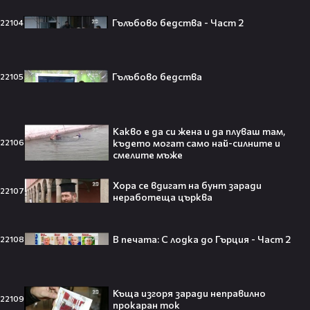
Топ 5 игри, които ще ти дадат
усещането за „Одисея“ на
Гълъбово бедства - Част 2
22104
Кристофър Нолан🤩🎮
Гълъбово бедства
22105
Джъстин Бийбър ще пее на
Световното първенство по
Какво е да си жена и да плуваш там,
футбол заедно с Мадона, Шакира
където могат само най-силните и
22106
и BTS!⚽🤩
смелите мъже
Хора се вдигат на бунт заради
22107
неработеща църква
ANIVENTURE COMIC CON 2026:
Влязохме в друг свят!
В печата: С лодка до Гърция - Част 2
22108
08:16
Къща изгоря заради неправилно
22109
прокаран ток
Бербо смени терена: от „Олд