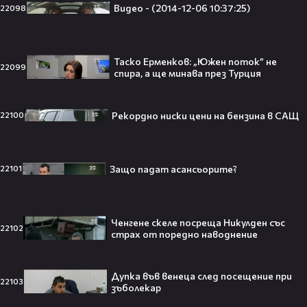
Видео - (2014-12-06 10:37:25)
22098
Любов или скандал? Карди Би и
Мадука Окойе разпалиха
интернет❤️‍🔥🔥
Таско Ерменков: „Южен поток” не
22099
спира, а ще минава през Турция
Плати ли FIFA милиони на
Рекордно ниски цени на бензина в САЩ
22100
IShowSpeed?! Истината зад
сделката, която разтърси целия
интернет🤑💥
Защо падат асансьорите?
22101
„Game of Thrones“ най-накрая
Ченгене скеле посреща Никулден със
получава PC версията която
22102
страх от поредно наводнение
чакахме🎮🤩
Дупка във венеца след посещение при
22103
зъболекар