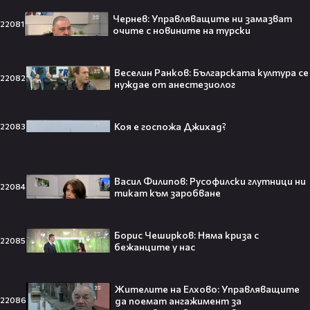
Чернев: Управляващите ни замазват
22081
Кой съсипа Фантастичната
очите с новините на турски
четворка? Майлс Телър
проговаря десетилетие по-късно
🎬👀💥
Веселин Ранков: Българската култура се
22082
нуждае от анестезиолог
Коя е госпожа Джихад?
22083
Селена Гомес празнува рождения
си ден: Как момичето от „Disney“
се превърна в световна икона🤩🎂
Васил Филипов: Русофилски глутници ни
22084
тикат към заробване
Джон Сина сподели 4 неща, които
Борис Чеширков: Няма криза с
22085
могат да съсипят всяко GenZ:
бежанците у нас
„Ако ги имаш, провалът е
гарантиран“🧐💥
Жителите на Елхово: Управляващите
да поемат ангажимент за
22086