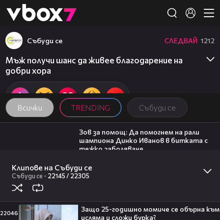
Member of
👾
Събуди се
СЛЕДВАЙ
1212
Мъж получи шанс да живее благодарение на
добри хора
Всички
TRENDING
Събуди се
03:29
Зов за помощ: Да помогнем на рали
шампиона Динко Иванов в битката с
тежко заболяване
Събуди се
27:22
Клипове на Събуди се
Тони Стораро: В попфолка има много
Събуди се
-
22145 /
22305
излишни хора
Събуди се
20:17
Защо 25-годишно момиче се обърна към
Милена Маркова-Маца посреща гости
22046
исляма и сложи бурка?
| Черешката на тортата | 3 авг. 2026