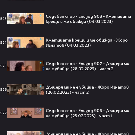
театралната сцена👀⚽
Съдебен спор - Епизод 908 - Кметицата
523
крещи и ме обижда (04.03.2023)
250 години тишина: Америка
зарови капсула, която никой жив
Кметицата крещи и ме обижда - Жоро
524
днес няма да отвори👀💥
Игнатов (04.03.2023)
Съдебен спор - Епизод 907 - Дъщеря ми
525
не е убийца (26.02.2023) - част 2
Ерлинг Холанд ghost-на Том
Холанд?! 💀 Защо Спайдър-мен
Дъщеря ми не е убийца - Жоро Игнатов
остана на "seen"😅
526
(26.02.2023) - част 2
Съдебен спор - Епизод 906 - Дъщеря ми
527
не е убийца (25.02.2023) - част 1
Втори шанс за любовта? Ариана
Гранде и Рики Алварес отново
заедно!😍
Дъщеря ми не е убийца - Жоро Игнатов