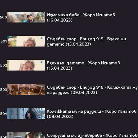
притежават технология за
телепортация!"😯💥
Измамиха баба - Жоро Игнатов
500
(16.04.2023)
Съдебен спор - Епизод 919 - Взеха ми
501
детето (15.04.2023)
Трагедия разтърси Холивуд:
Младата звезда от „Годзила
срещу Конг“ си отиде на 18🕊️
Взеха ми детето - Жоро Игнатов
502
(15.04.2023)
Съдебен спор - Епизод 918 - Колежката му
Ламин Ямал: Момчето, което
503
ни раздели (09.04.2023)
покори света на 19 — историята
на новия символ във футбола🤩⚽
Колежката му ни раздели - Жоро Игнатов
504
(09.04.2023)
Защо Ахил липсва от „Одисей“ на
Съпругата ми изневерява - Жоро Игнатов
505