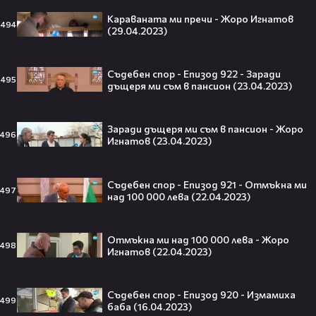
Кой съсипа Фантастичната
четворка? Майлс Телър
Караваната ми пречи - Жоро Игнатов
494
(29.04.2023)
проговаря десетилетие по-късно
🎬👀💥
Съдебен спор - Епизод 922 - Заради
495
дъщеря ми съм в пансион (23.04.2023)
Селена Гомес празнува рождения
си ден: Как момичето от „Disney“
Заради дъщеря ми съм в пансион - Жоро
се превърна в световна икона🤩🎂
496
Игнатов (23.04.2023)
Съдебен спор - Епизод 921 - Отмъкна ми
497
над 100 000 лева (22.04.2023)
Джон Сина сподели 4 неща, които
могат да съсипят всяко GenZ:
„Ако ги имаш, провалът е
Отмъкна ми над 100 000 лева - Жоро
498
гарантиран“🧐💥
Игнатов (22.04.2023)
Съдебен спор - Епизод 920 - Измамиха
499
баба (16.04.2023)
Изследовател на НЛО: "САЩ