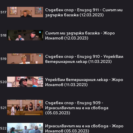
Кристофър Нолан🤩🎮
Съдебен спор - Епизод 911 - Синът ми
517
задържа багажа (12.03.2023)
Синът ми задържа багажа - Жоро
Джъстин Бийбър ще пее на
518
Игнатов (12.03.2023)
Световното първенство по
футбол заедно с Мадона, Шакира
и BTS!⚽🤩
Съдебен спор - Епизод 910 - Упреквам
519
ветеринарния лекар (11.03.2023)
ANIVENTURE COMIC CON 2026:
Упреквам ветеринарния лекар - Жоро
520
Влязохме в друг свят!
Игнатов (11.03.2023)
Съдебен спор - Епизод 909 -
08:16
Изнасилвачът ми е на свобода
521
(05.03.2023)
Бербо смени терена: от „Олд
Изнасилвачът ми е на свобода - Жоро
Трафорд“ директно на
522
Игнатов (05.03.2023)