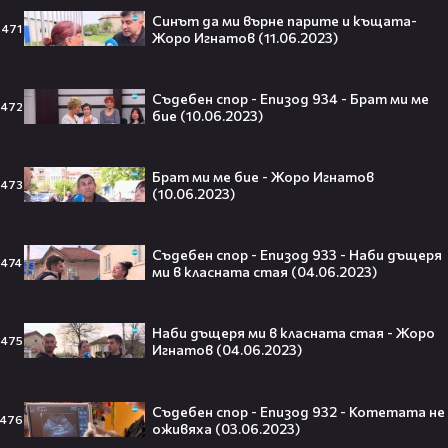
Синът да ми върне парите и къщата-
471
Жоро Игнатов (11.06.2023)
Barbie 2 има краен срок до 2026,
който трябва да спази, иначе
никога няма да се случи.😯💥
Съдебен спор - Епизод 934 - Брат ми ме
472
бие (10.06.2023)
Брат ми ме бие - Жоро Игнатов
473
След тежка контузия: Дейв
(10.06.2023)
Батиста е новият Кратос!😯💥
Съдебен спор - Епизод 933 - Наби дъщеря
474
ми в класната стая (04.06.2023)
Наби дъщеря ми в класната стая - Жоро
„Спайдър-мен: Нов ден“ буквално
475
Игнатов (04.06.2023)
взриви кината у нас – ето защо
всички говорят за него👀🎬
Съдебен спор - Епизод 932 - Котетата не
476
оживяха (03.06.2023)