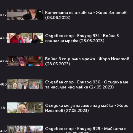
След Брадли Купър, Ирина Шейк
Котетата не оживяха - Жоро Игнатов
477
отново е влюбена? Новият мъж
(03.06.2023)
до супермодела разпали лавина от
слухове🧐
Съдебен спор - Епизод 931 - Война в
478
социална мрежа (28.05.2023)
Пи Диди излиза по-рано от
затвора? Новата дата вече е
Война в социална мрежа - Жоро Игнатов
479
(28.05.2023)
факт!💥
Съдебен спор - Епизод 930 - Осъдиха ме
480
за насилие над майка (27.05.2023)
Сватбата, която чакаше целият
свят! Кристиано Роналдо се жени!
Осъдиха ме за насилие над майка - Жоро
💍🍾
481
Игнатов (27.05.2023)
Съдебен спор - Епизод 929 - Майката е
482