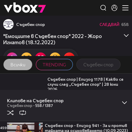
Member of
👾
Съдебен спор
СЛЕДВАЙ
658
"Емоциите в Съдебен спор" 2022 - Жоро
Игнатов (18.12.2022)
Всички
TRENDING
Съдебен спор
47:02
Съдебен спор | Епизод 1178 | Какво се
случи след „Съдебен спор” | 28 юни
2026
1
Съдебен спор
15:58
Клипове на Съдебен спор
Какво се случи след „Съдебен спор” |
Съдебен спор
-
558 /
1387
Жоро Игнатов | 28 юни 2026
Съдебен спор
00:06
Съдебен спор - Епизод 941 - За и против
Фирмата със седалище в Лясковец
459
тайната на осиновяването (10.09.2023)
внедрява роботизирана техника и