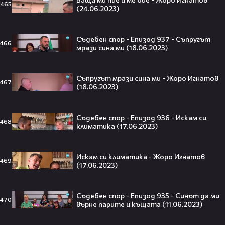
(27.11.2022)
465
(24.06.2023)
Съдебен спор
46:09
Съдебен спор - Епизод 885 - Майката
се пропи (27.11.2022)
Съдебен спор - Епизод 937 - Съпругът
466
мрази сина ми (18.06.2023)
2
Съдебен спор
Съпругът мрази сина ми - Жоро Игнатов
467
(18.06.2023)
Тийнейджър почти спечели над
милион долара с тотален гейминг
трол😯💥
Съдебен спор - Епизод 936 - Искам си
468
климатика (17.06.2023)
Искам си климатика - Жоро Игнатов
469
(17.06.2023)
55 милиарда по-късно: EA вече
официално е собственост на
Саудитска Арабия💰
Съдебен спор - Епизод 935 - Синът да ми
470
върне парите и къщата (11.06.2023)