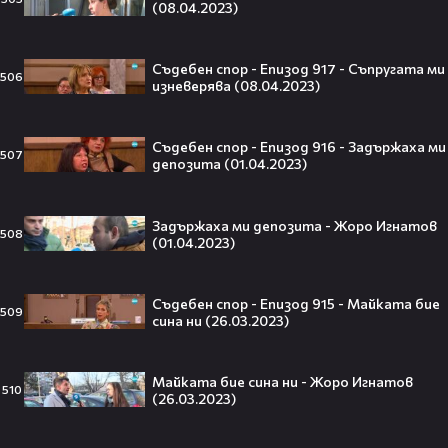
(08.04.2023)
Кристофър Нолън? Най-
странното решение във филма
всъщност има логика
Съдебен спор - Епизод 917 - Съпругата ми
506
изневерява (08.04.2023)
Theo в The Voice Cast: "Правен съм
Съдебен спор - Епизод 916 - Задържаха ми
в дискотека!" 👀💥
507
депозита (01.04.2023)
Задържаха ми депозита - Жоро Игнатов
508
(01.04.2023)
Съдията отложи сливането на
Paramount и Warner Bros. за 110
Съдебен спор - Епизод 915 - Майката бие
509
милиарда долара!😯💥
сина ни (26.03.2023)
Майката бие сина ни - Жоро Игнатов
510
(26.03.2023)
Любов или скандал? Карди Би и