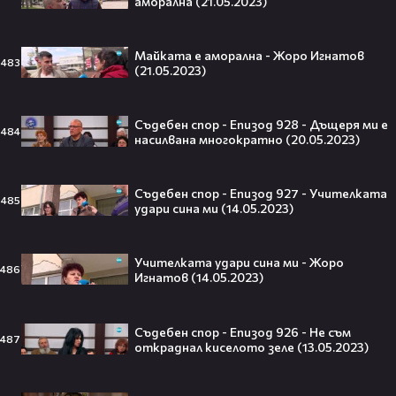
аморална (21.05.2023)
Ариана Гранде изчезва?!
Решението ѝ шокира всички!😯💥
Майката е аморална - Жоро Игнатов
483
(21.05.2023)
Съдебен спор - Епизод 928 - Дъщеря ми е
484
насилвана многократно (20.05.2023)
Всички я тананикат, но малцина
знаят истината: VIRAL хитът
„Papaoutai“ всъщност не е изпят
Съдебен спор - Епизод 927 - Учителката
от човек!
485
удари сина ми (14.05.2023)
Учителката удари сина ми - Жоро
486
Игнатов (14.05.2023)
Елиът Пейдж разкри истинската
причина за трансформацията на
тялото си!😯💥
Съдебен спор - Епизод 926 - Не съм
487
откраднал киселото зеле (13.05.2023)