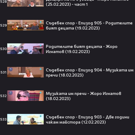
528
(25.02.2023) - част 1
Съдебен спор - Епизод 905 - Родителите
529
бият децата (19.02.2023)
VESSOU влиза в света на онлайн
сериалите с „Кварталът на
Реджо“ 🤩🎬
Родителите бият децата - Жоро
530
Игнатов (19.02.2023)
Съдебен спор - Епизод 904 - Музиката им
531
VOID & Girl Code: Всичко за K-pop
пречи (18.02.2023)
сцената и мечтите им
Музиката им пречи - Жоро Игнатов
532
(18.02.2023)
07:50
Съдебен спор - Епизод 903 - Две години
Искаш да стигнеш до Холивуд?
533
чакам майстора (12.02.2023)
Юлиан Костов разкрива как!👀💥