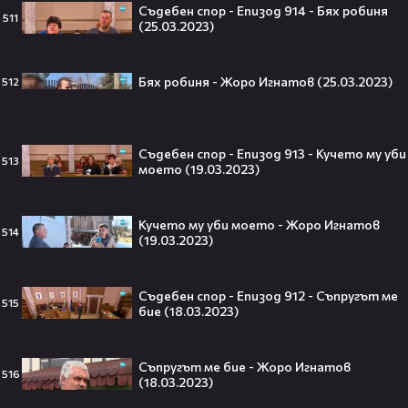
Мадука Окойе разпалиха
Съдебен спор - Епизод 914 - Бях робиня
интернет❤️‍🔥🔥
511
(25.03.2023)
Бях робиня - Жоро Игнатов (25.03.2023)
512
Плати ли FIFA милиони на
IShowSpeed?! Истината зад
сделката, която разтърси целия
Съдебен спор - Епизод 913 - Кучето му уби
513
интернет🤑💥
моето (19.03.2023)
Кучето му уби моето - Жоро Игнатов
514
(19.03.2023)
„Game of Thrones“ най-накрая
получава PC версията която
чакахме🎮🤩
Съдебен спор - Епизод 912 - Съпругът ме
515
бие (18.03.2023)
Съпругът ме бие - Жоро Игнатов
516
(18.03.2023)
Топ 5 игри, които ще ти дадат
усещането за „Одисея“ на