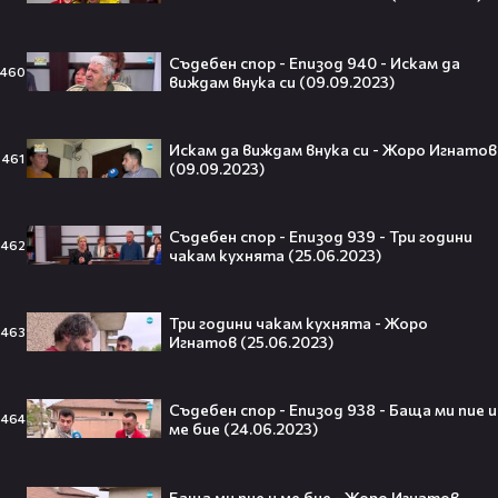
изкуствен интелект
ТРИТЕ ГРАДА
20:17
Съдебен спор - Епизод 940 - Искам да
460
Милена Маркова-Маца посреща гости
виждам внука си (09.09.2023)
| Черешката на тортата | 3 авг. 2026
4
Черешката на тортата
16:45
Искам да виждам внука си - Жоро Игнатов
Енджи Касабие посреща гости |
461
(09.09.2023)
Черешката на тортата | 31 юли 2026 |
Част 2
5
Черешката на тортата
18:32
Съдебен спор - Епизод 939 - Три години
462
По следите на джолана - Жоро
чакам кухнята (25.06.2023)
Игнатов (19.11.2022)
1
Съдебен спор
46:16
Три години чакам кухнята - Жоро
Съдебен спор - Епизод 883 -
463
Игнатов (25.06.2023)
Дърводелец ме измами (20.11.2022)
1
Съдебен спор
45:40
Съдебен спор - Епизод 884 - Открадна
Съдебен спор - Епизод 938 - Баща ми пие и
464
ми рецептите (26.11.2022)
ме бие (24.06.2023)
3
Съдебен спор
16:48
Майката се пропи - Жоро Игнатов
Баща ми пие и ме бие - Жоро Игнатов