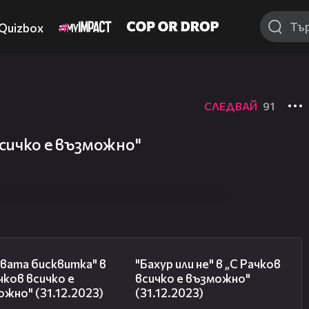
Quizbox
СЛЕДВАЙ
91
всичко е възможно"
06:03
07:08
вата бисквитка" в
"Бахур или не" в „С Рачков
чков всичко е
всичко е възможно"
жно" (31.12.2023)
(31.12.2023)