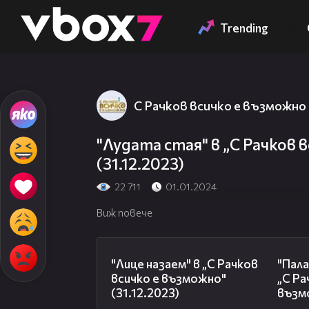
Member of
👾
Trending
С Рачков всичко е възможно
"Лудата стая" в „С Рачков 
(31.12.2023)
22 711
01.01.2024
Виж повече
14:03
"Лице назаем" в „С Рачков
"Пала
всичко е възможно"
„С Ра
(31.12.2023)
възмо