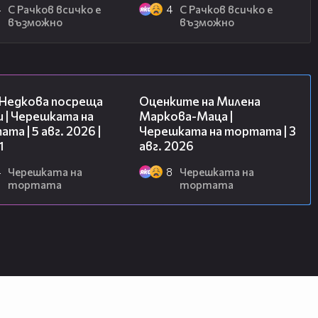
4
С Рачков всичко е
4
С Рачков всичко е
възможно
възможно
19:25
14:06
 Недкова посреща
Оценките на Милена
 | Черешката на
Маркова-Маца |
та | 5 авг. 2026 |
Черешката на тортата | 3
1
авг. 2026
4
Черешката на
8
Черешката на
тортата
тортата