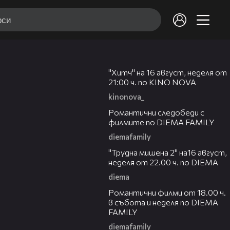
00:30
Клипове на С Рачков всичко е възможно
"Хитч" на 16 август, неделя от
С Рачков всичко е възможно
-
1 /
230
21:00 ч. по KINO NOVA
kinonova_
00:31
"Лудата стая" в „С Рачков всичко е
Романтични следобеди с
възможно" (31.12.2023)
филмите по DIEMA FAMILY
diemafamily
00:31
"Трудна мишена 2" на16 август,
"Лице назаем" в „С Рачков всичко е
неделя от 22.00 ч. по DIEMA
2
възможно" (31.12.2023)
diema
00:36
Романтични филми от 18.00 ч.
в събота и неделя по DIEMA
"Палавата бисквитка" в „С Рачков
3
FAMILY
всичко е възможно" (31.12.2023)
diemafamily