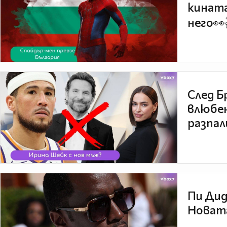
кината
него👀
След Б
влюбен
разпал
Пи Дид
Новата