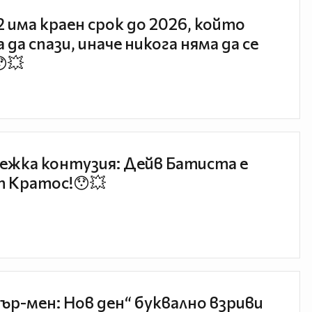
 2 има краен срок до 2026, който
 да спази, иначе никога няма да се
😯💥
ежка контузия: Дейв Батиста е
 Кратос!😯💥
ър-мен: Нов ден“ буквално взриви