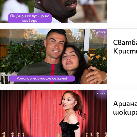
Сватба
Кристи
Ариана
шокира