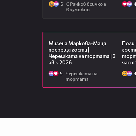
6
С Рачков всичко е
възможно
20:17
Милена Маркова-Маца
Поли
посреща гости |
гости
Черешката на тортата | 3
торта
авг. 2026
част 
5
Черешката на
тортата