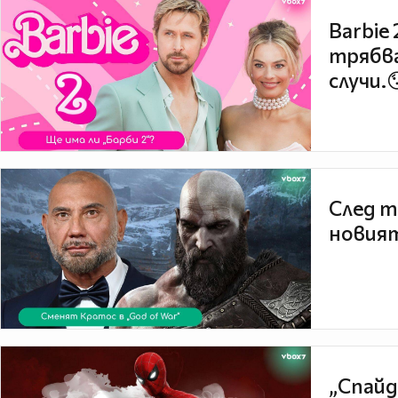
Barbie
трябва
случи.
След т
новият
„Спайд