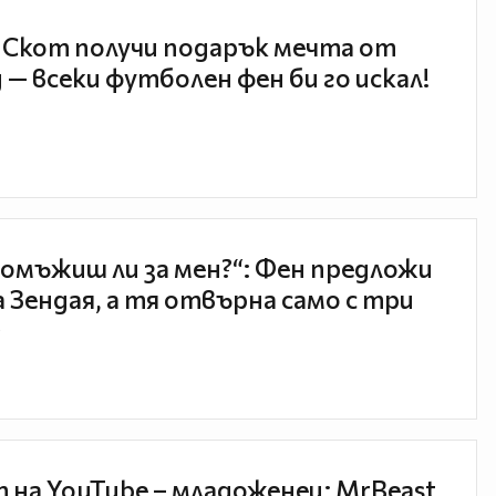
 Скот получи подарък мечта от
 — всеки футболен фен би го искал!
 омъжиш ли за мен?“: Фен предложи
а Зендая, а тя отвърна само с три

 на YouTube – младоженец: MrBeast