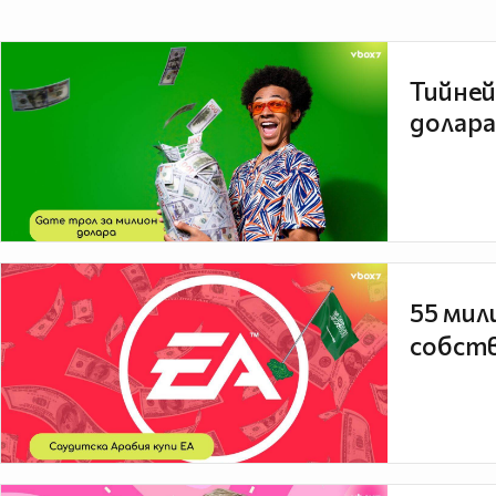
Тийней
долара
55 мил
собств