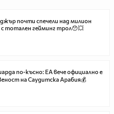
джър почти спечели над милион
 с тотален гейминг трол😯💥
иарда по-късно: EA вече официално е
еност на Саудитска Арабия💰