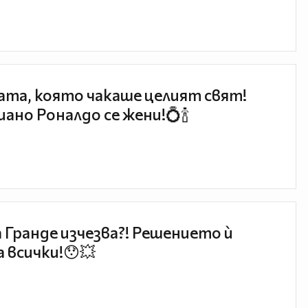
та, която чакаше целият свят!
ано Роналдо се жени!💍🍾
 Гранде изчезва?! Решението ѝ
 всички!😯💥