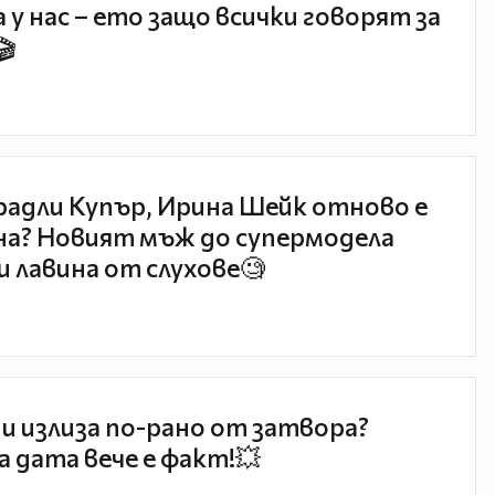
 у нас – ето защо всички говорят за
🎬
радли Купър, Ирина Шейк отново е
а? Новият мъж до супермодела
и лавина от слухове🧐
и излиза по-рано от затвора?
 дата вече е факт!💥