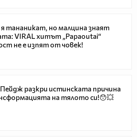
 я тананикат, но малцина знаят
та: VIRAL хитът „Papaoutai“
ст не е изпят от човек!
Пейдж разкри истинската причина
нсформацията на тялото си!😯💥