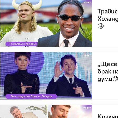
Травис
Холанд
🤩
„Ще се
брак н
думи
Кралят