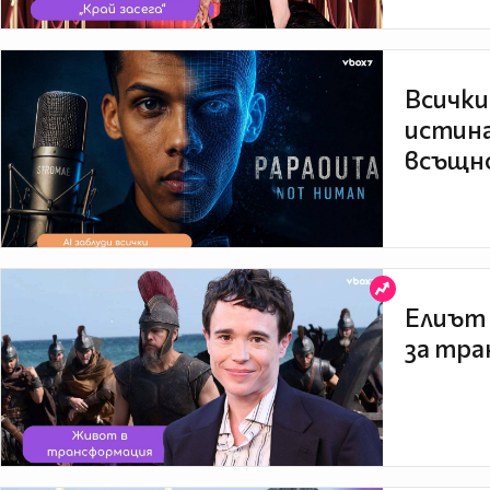
Всички
истина
всъщно
Елиът 
за тра