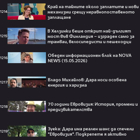
Край на тайните около заплатите и нови
механизми срещу неравнопоставеното
1214
заплащане
Barbie 2 има краен срок до 2026,
В Хелзинки беше открит най-дългият
който трябва да спази, иначе
мост във Финландия – изграден само за
1215
никога няма да се случи.😯💥
трамваи, велосипедисти и пешеходци
Обеден информационен блок на NOVA
1216
NEWS (15.05.2026)
След тежка контузия: Дейв
Батиста е новият Кратос!😯💥
Владо Михайлов: Дара носи особена
1217
енергия и харизма
70 години Евровизия: История, промени и
1218
предизвикателства
„Спайдър-мен: Нов ден“ буквално
взриви кината у нас – ето защо
Зуека: Дара има реален шанс да спечели
всички говорят за него👀🎬
1219
"Евровизия". Подкрепете я активно