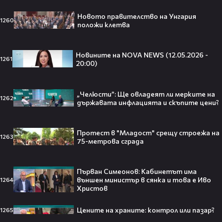
Топ 5 игри, които ще ти дадат
Новото правителство на Унгария
усещането за „Одисея“ на
1260
положи клетва
Кристофър Нолан🤩🎮
Новините на NOVA NEWS (12.05.2026 -
1261
20:00)
Джъстин Бийбър ще пее на
Световното първенство по
„Челюсти”: Ще овладеят ли мерките на
1262
футбол заедно с Мадона, Шакира
държавата инфлацията и скъпите цени?
и BTS!⚽🤩
Протест в "Младост" срещу строежа на
1263
75-метрова сграда
ANIVENTURE COMIC CON 2026:
Влязохме в друг свят!
Първан Симеонов: Кабинетът има
външен министър в сянка и това е Иво
1264
Христов
08:16
Цените на храните: контрол или пазар?
1265