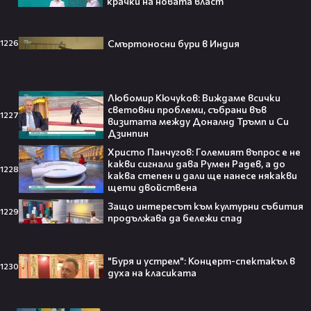
крачки на новата власт
Смъртоносни бури в Индия
1226
Ариана Гранде изчезва?!
Решението ѝ шокира всички!😯💥
Любомир Кючуков: Виждаме всички
световни проблеми, събрани във
1227
визитата между Доналнд Тръмп и Си
Дзинпин
Всички я тананикат, но малцина
Христо Панчугов: Големият въпрос е не
знаят истината: VIRAL хитът
какви сигнали дава Румен Радев, а до
1228
каква степен и дали ще нанесе някакви
„Papaoutai“ всъщност не е изпят
щети двойствена
от човек!
Защо интересът към културни събития
1229
продължава да бележи спад
Елиът Пейдж разкри истинската
"Буря и устрем": Концерт-спектакъл в
причина за трансформацията на
1230
духа на класиката
тялото си!😯💥