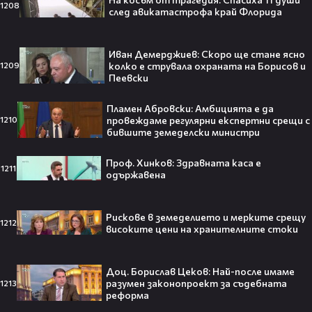
1208
след авикатастрофа край Флорида
Бирсент Карагарен след победата над
Дунав
gongbg
03:02
Иван Демерджиев: Скоро ще стане ясно
Турция поиска от Русия и Украйна да
колко е струвала охраната на Борисов и
1209
обявят мораториум на атаките в
Пеевски
Черно море
1
Новините на NOVA
Пламен Абровски: Амбицията е да
провеждаме регулярни експертни срещи с
1210
бившите земеделски министри
Проф. Хинков: Здравната каса е
Тийнейджър почти спечели над
1211
одържавена
милион долара с тотален гейминг
трол😯💥
Рискове в земеделието и мерките срещу
1212
високите цени на хранителните стоки
55 милиарда по-късно: EA вече
Доц. Борислав Цеков: Най-после имаме
разумен законопроект за съдебната
1213
официално е собственост на
реформа
Саудитска Арабия💰