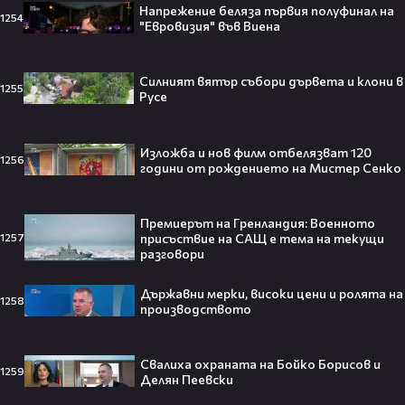
Напрежение беляза първия полуфинал на
1254
Любов или скандал? Карди Би и
"Евровизия" във Виена
Мадука Окойе разпалиха
интернет❤️‍🔥🔥
Силният вятър събори дървета и клони в
1255
Русе
Изложба и нов филм отбелязват 120
Плати ли FIFA милиони на
1256
години от рождението на Мистер Сенко
IShowSpeed?! Истината зад
сделката, която разтърси целия
интернет🤑💥
Премиерът на Гренландия: Военното
присъствие на САЩ е тема на текущи
1257
разговори
„Game of Thrones“ най-накрая
Държавни мерки, високи цени и ролята на
1258
получава PC версията която
производството
чакахме🎮🤩
Свалиха охраната на Бойко Борисов и
1259
Делян Пеевски