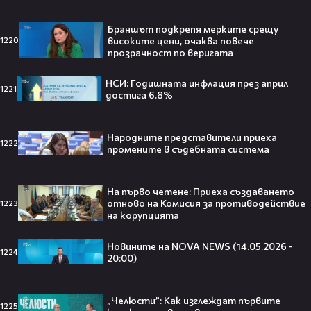
Браншът подкрепя мерките срещу
високите цени, очаква повече
1220
прозрачност по веригата
След Брадли Купър, Ирина Шейк
отново е влюбена? Новият мъж
до супермодела разпали лавина от
НСИ: Годишната инфлация през април
1221
слухове🧐
достига 6.8%
Народните представители приеха
1222
промените в съдебната система
Пи Диди излиза по-рано от
затвора? Новата дата вече е
факт!💥
На първо четене: Приеха създаването
отново на Комисия за противодействие
1223
на корупцията
Новините на NOVA NEWS (14.05.2026 -
1224
20:00)
Сватбата, която чакаше целият
свят! Кристиано Роналдо се жени!
💍🍾
„Челюсти”: Как изглеждат първите
1225