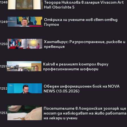
Теодора Николова в галерия Vivacom Art
1248
Hall Oborishte 5
Защо Ахил липсва от „Одисей“ на
Кристофър Нолън? Най-
Откриха ли учените нов свят отвъд
странното решение във филма
1249
Плутон
всъщност има логика
Хантавирус: Разпространение, рискове и
1250
превенция
Theo в The Voice Cast: "Правен съм
в дискотека!" 👀💥
Какъв е реалният контрол върху
1251
професионалните шофьори
Обеден информационен блок на NOVA
1252
NEWS (13.05.2026)
Съдията отложи сливането на
Paramount и Warner Bros. за 110
милиарда долара!😯💥
Посетителите в Лондонския зоопарк ще
могат да наблюдават на живо работата
1253
на лекари и учени