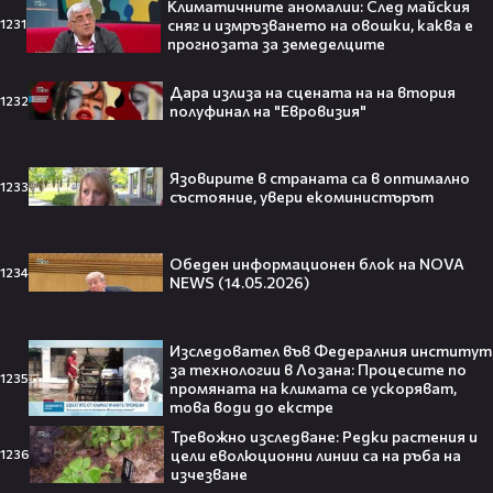
Климатичните аномалии: След майския
сняг и измръзването на овошки, каква е
1231
прогнозата за земеделците
Травис Скот получи подарък
мечта от Холанд — всеки
Дара излиза на сцената на на втория
1232
футболен фен би го искал! 🤩
полуфинал на "Евровизия"
Язовирите в страната са в оптимално
1233
състояние, увери екоминистърът
„Ще се омъжиш ли за мен?“: Фен
предложи брак на Зендая, а тя
Обеден информационен блок на NOVA
отвърна само с три думи😅
1234
NEWS (14.05.2026)
Изследовател във Федералния институт
за технологии в Лозана: Процесите по
1235
промяната на климата се ускоряват,
Кралят на YouTube – младоженец:
това води до екстре
MrBeast се ожени!💍🥰
Тревожно изследване: Редки растения и
цели еволюционни линии са на ръба на
1236
изчезване