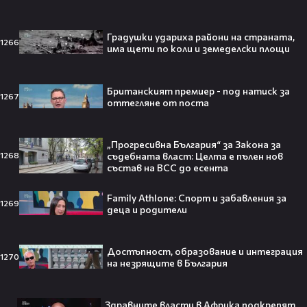
Бербо смени терена: от „Олд
Трафорд“ директно на
театралната сцена👀⚽
Градушки удариха райони на страната,
1266
има щети по коли и земеделски площи
Британският премиер - под натиск за
1267
оттегляне от поста
250 години тишина: Америка
зарови капсула, която никой жив
днес няма да отвори👀💥
„Прогресивна България“ за Закона за
съдебната власт: Целта е пълен нов
1268
състав на ВСС до есента
Family Athlone: Спорт и забавления за
1269
Ерлинг Холанд ghost-на Том
деца и родители
Холанд?! 💀 Защо Спайдър-мен
остана на "seen"😅
Достъпност, образование и интеграция
1270
на незрящите в България
Здравните власти в Африка подкрепят