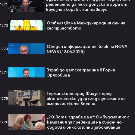
Втори шанс за любовта? Ариана
решението да не се допускат хора от
1271
Гранде и Рики Алварес отново
круизния кораб с хантавирус
заедно!😍
Отбелязваме Международния ден на
1272
сестринството
VESSOU влиза в света на онлайн
Обеден информационен блок на NOVA
1273
сериалите с „Кварталът на
NEWS (12.05.2026)
Реджо“ 🤩🎬
Взрив до детска градина в Горна
1274
Оряховица
VOID & Girl Code: Всичко за K-pop
Германският град Филзек пред
сцената и мечтите им
икономически удар след изтегляне на
1275
американските военни
07:50
„Живот и здраве да е“: Омбудсманът с
кампания за превенция на сърдечно-
1276
съдови и онкологични заболявания
Искаш да стигнеш до Холивуд?