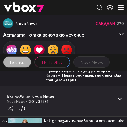
Member of
👾
Nova News
СЛЕДВАЙ
270
Астмата - от диагноза до лечение
Всички
TRENDING
Nova News
01:48
Адмирал Ефтимов за дрона край
Кардам: Няма преднамерени действия
срещу България
Nova News
22:47
Новините на NOVA NEWS (08.08.2026 -
Клипове на Nova News
20:00)
Nova News
-
1301 /
32591
Nova News
15:35
Безглутенов хляб от трици и
хърватски десерт от Милена
Как да различим пневмония от настинка
1202
Маркова-Маца | Черешката на