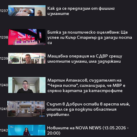
Как да се предпазим от фишинг
1237
измамите
Кой съсипа Фантастичната
четворка? Майлс Телър
проговаря десетилетие по-късно
Битка за политическо оцеляване: Ще
🎬👀💥
успее ли Киър Стармър да запази поста
1238
си
Мащабна операция на СДВР срещу
1239
Селена Гомес празнува рождения
имотните измами, има задържани
си ден: Как момичето от „Disney“
се превърна в световна икона🤩🎂
Мартин Атанасов, създателят на
"Черна писта", сигнализира, че МВР е
1240
спряло картата за катастрофите
Съдът в Добрич остави в ареста мъж,
Джон Сина сподели 4 неща, които
опитал се да подкупи областния
1241
могат да съсипят всяко GenZ:
управител
„Ако ги имаш, провалът е
гарантиран“🧐💥
Новините на NOVA NEWS (13.05.2026 -
1242
20:00)