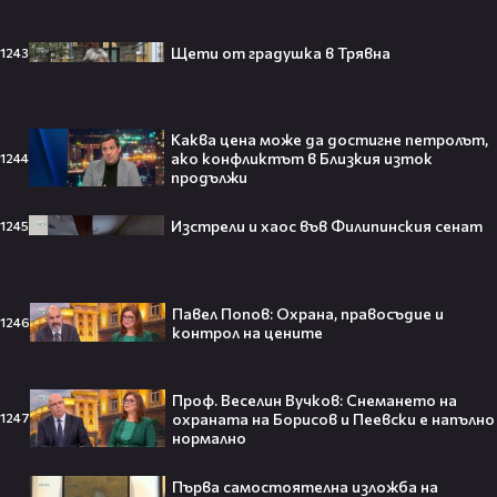
Изследовател на НЛО: "САЩ
Щети от градушка в Трявна
1243
притежават технология за
телепортация!"😯💥
Каква цена може да достигне петролът,
ако конфликтът в Близкия изток
1244
продължи
Трагедия разтърси Холивуд:
Изстрели и хаос във Филипинския сенат
1245
Младата звезда от „Годзила
срещу Конг“ си отиде на 18🕊️
Павел Попов: Охрана, правосъдие и
1246
контрол на цените
Ламин Ямал: Момчето, което
покори света на 19 — историята
Проф. Веселин Вучков: Снемането на
на новия символ във футбола🤩⚽
охраната на Борисов и Пеевски е напълно
1247
нормално
Първа самостоятелна изложба на