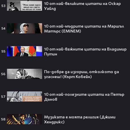
10 от най-великите цитати на Оскар
53
Уайлд
10 от най-мъдрите цитати на Маршъл
54
Плати ли FIFA милиони на
Матърс (EMINEM)
IShowSpeed?! Истината зад
сделката, която разтърси целия
интернет🤑💥
10 от най-важните цитати на Владимир
55
Путин
По-добре да изгориш, отколкото да
„Game of Thrones“ най-накрая
56
угаснеш! (Кърт Кобейн)
получава PC версията която
чакахме🎮🤩
10 от най-полезните цитати на Петър
57
Дънов
Топ 5 игри, които ще ти дадат
Музиката е моята религия (Джими
58
усещането за „Одисея“ на
Хендрикс)
Кристофър Нолан🤩🎮