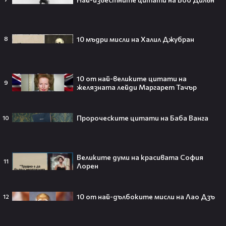
30
Уеб Цитати
02:17
Как си отмъщават различните зодии
10 мъдри мисли на Халил Джубран
8
108
vestibg
10 от най-великите цитати на
9
желязната лейди Маргарет Тачър
Тийнейджър почти спечели над
милион долара с тотален гейминг
трол😯💥
Пророческите цитати на Баба Ванга
10
Великите думи на красивата София
55 милиарда по-късно: EA вече
11
Лорен
официално е собственост на
Саудитска Арабия💰
10 от най-дълбоките мисли на Лао Дзъ
12