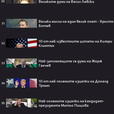
Великите думи на Васил Левски
30
мечта от Холанд — всеки
футболен фен би го искал! 🤩
Велики мисли на един велик поет - Христо
31
Ботев
„Ще се омъжиш ли за мен?“: Фен
предложи брак на Зендая, а тя
10 от най-известните цитати на Хилъри
32
отвърна само с три думи😅
Клинтън
Най-запомнящите се думи на Жорж
33
Ганчев
Кралят на YouTube – младоженец:
MrBeast се ожени!💍🥰
10 от най-големите изцепки на Доналд
34
Тръмп
Най-големите изцепки на кандидат-
35
президента Митьо Пищова
Кой съсипа Фантастичната