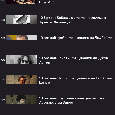
странното решение във филма
Брус Лий
всъщност има логика
10 вдъхновяващи цитата на големия
48
Ърнест Хемингуей
Theo в The Voice Cast: "Правен съм
в дискотека!" 👀💥
10 от най-добрите цитати на Бил Гейтс
49
10 от най-искрените цитати на Джон
50
Ленън
Съдията отложи сливането на
Paramount и Warner Bros. за 110
милиарда долара!😯💥
10 от най-великите цитати на Гай Юлий
51
Цезар
10 от най-поучителните цитати на
52
Леонардо да Винчи
Любов или скандал? Карди Би и
Мадука Окойе разпалиха
интернет❤️‍🔥🔥