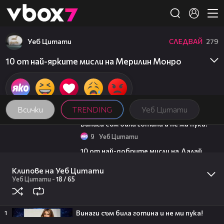
Member of
👾
Уеб Цитати
СЛЕДВАЙ
279
10 от най-ярките мисли на Мерилин Монро
Всички
TRENDING
Уеб Цитати
01:48
Винаги съм била готина и не ми пука!
9
Уеб Цитати
01:48
10 от най-добрите мисли на Далай
Лама
Клипове на Уеб Цитати
24
Уеб Цитати
01:02
Уеб Цитати
-
18 /
65
Исак Соле отбеляза за ЦСКА срещу
Септември
1
gongbg
21:17
Винаги съм била готина и не ми пука!
1
Как държавата ще гарантира