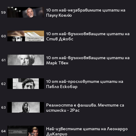
10 от най-незабравимите цитати на
59
Паулу Коелю
Джъстин Бийбър ще пее на
10 от най-вдъхновяващите цитати на
Световното първенство по
60
Стив Джобс
футбол заедно с Мадона, Шакира
и BTS!⚽🤩
10 от най-вдъхновяващите цитати на
61
Марк Твен
ANIVENTURE COMIC CON 2026:
Влязохме в друг свят!
10 от най-прословутите цитати на
62
Пабло Ескобар
08:16
Реалността е фалшива. Мечтите са
63
истински - 2Pac
Бербо смени терена: от „Олд
Трафорд“ директно на
Най-известните цитати на Леонардо
театралната сцена👀⚽
64
ДиКаприо