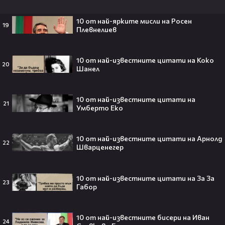
След Брадли Купър, Ирина Шейк
отново е влюбена? Новият мъж
10 от най-ярките мисли на Росен
до супермодела разпали лавина от
19
Плевнелиев
слухове🧐
10 от най-известните цитати на Коко
20
Шанел
Пи Диди излиза по-рано от
затвора? Новата дата вече е
факт!💥
10 от най-известните цитати на
21
Умберто Еко
10 от най-известните цитати на Арнолд
22
Шварценегер
Сватбата, която чакаше целият
свят! Кристиано Роналдо се жени!
💍🍾
10 от най-известните цитати на За За
23
Габор
10 от най-известните бисери на Иван
24