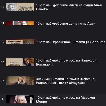
Barbie 2 има краен срок до 2026,
10 от най-добрите мисли на Луций Аней
13
Сенека
който трябва да спази, иначе
никога няма да се случи.😯💥
10 от най-добрите цитати на Адел
14
След тежка контузия: Дейв
10 от най-красивите цитати за любовта
15
Батиста е новият Кратос!😯💥
10 от най-ярките мисли на Наполеон
16
Бонапарт
„Спайдър-мен: Нов ден“ буквално
взриви кината у нас – ето защо
Значими цитати на Уилям Шекспир,
17
които винаги ще са актуални
всички говорят за него👀🎬
10 от най-ярките мисли на Мерилин
Монро