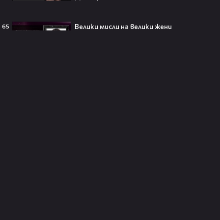
Велики мисли на велики жени
65
250 години тишина: Америка
зарови капсула, която никой жив
днес няма да отвори👀💥
Ерлинг Холанд ghost-на Том
Холанд?! 💀 Защо Спайдър-мен
остана на "seen"😅
Втори шанс за любовта? Ариана
Гранде и Рики Алварес отново
заедно!😍