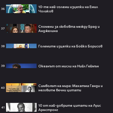
четворка? Майлс Телър
проговаря десетилетие по-късно
10-те най-големи изцепки на Емил
36
🎬👀💥
Чолаков
Спомени за любовта между Брад и
37
Анджелина
Селена Гомес празнува рождения
си ден: Как момичето от „Disney“
се превърна в световна икона🤩🎂
Големите изцепки на Бойко Борисов
38
Океанът от мисли на Нийл Геймън
39
Джон Сина сподели 4 неща, които
могат да съсипят всяко GenZ:
„Ако ги имаш, провалът е
гарантиран“🧐💥
Символът на мира: Махатма Ганди и
40
неговите вечни цитати
10 от най-добрите цитати на Луис
Изследовател на НЛО: "САЩ
41
Армстронг
притежават технология за