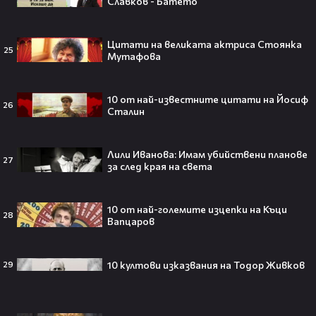
Славков - Батето
Ариана Гранде изчезва?!
Решението ѝ шокира всички!😯💥
Цитати на великата актриса Стоянка
25
Мутафова
10 от най-известните цитати на Йосиф
Всички я тананикат, но малцина
26
Сталин
знаят истината: VIRAL хитът
„Papaoutai“ всъщност не е изпят
от човек!
Лили Иванова: Имам убийствени планове
27
за след края на света
Елиът Пейдж разкри истинската
10 от най-големите изцепки на Къци
28
Вапцаров
причина за трансформацията на
тялото си!😯💥
10 култови изказвания на Тодор Живков
29
Травис Скот получи подарък