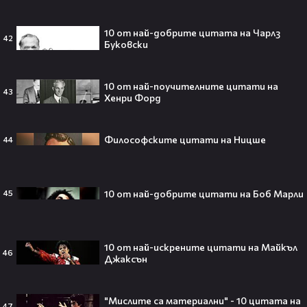
телепортация!"😯💥
10 от най-добрите цитата на Чарлз
42
Буковски
Трагедия разтърси Холивуд:
10 от най-поучителните цитати на
43
Младата звезда от „Годзила
Хенри Форд
срещу Конг“ си отиде на 18🕊️
Философските цитати на Ницше
44
Ламин Ямал: Момчето, което
10 от най-добрите цитати на Боб Марли
45
покори света на 19 — историята
на новия символ във футбола🤩⚽
10 от най-искрените цитати на Майкъл
46
Джаксън
Защо Ахил липсва от „Одисей“ на
Кристофър Нолън? Най-
"Мислите са материални" - 10 цитата на
47