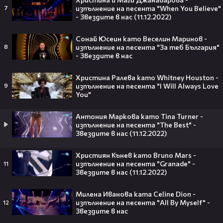
събота и неделя по DIEMA FAMILY
изпълнение на песента "When You Believe"
7
- Звездите в нас (11.12.2022)
diemafamily
00:21
Романтичнa неделна вечер с филма по
Сонай Юсеин като Веселин Маринов -
DIEMA FAMILY
изпълнение на песента "За теб България"
8
diemafamily
- Звездите в нас
Христина Ралева като Whitney Houston -
изпълнение на песента "I Will Always Love
9
You"
Тийнейджър почти спечели над
милион долара с тотален гейминг
Антония Маркова като Tina Turner -
трол😯💥
изпълнение на песента "The Best" -
Звездите в нас (11.12.2022)
Християн Кънев като Bruno Mars -
изпълнение на песента "Granade" -
11
55 милиарда по-късно: EA вече
Звездите в нас (11.12.2022)
официално е собственост на
Саудитска Арабия💰
Милена Иванова ката Celine Dion -
изпълнение на песента "All By Myself" -
12
Звездите в нас