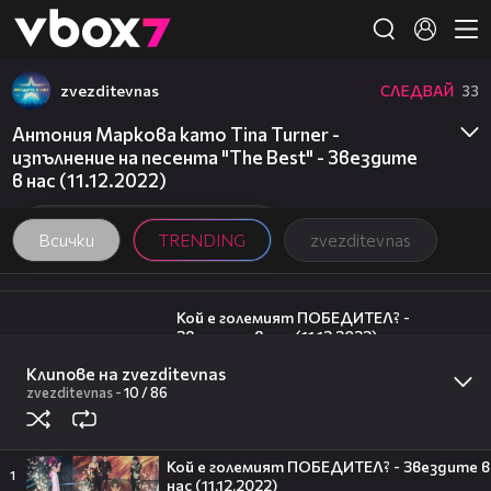
Member of
👾
zvezditevnas
СЛЕДВАЙ
33
Антония Маркова като Tina Turner -
изпълнение на песента "The Best" - Звездите
в нас (11.12.2022)
Всички
TRENDING
zvezditevnas
10:18
Кой е големият ПОБЕДИТЕЛ? -
Звездите в нас (11.12.2022)
6
zvezditevnas
Клипове на zvezditevnas
06:47
zvezditevnas
-
10 /
86
Християн и Тита - изпълнение на
песента "Finesse" - Звездите в нас
(11.12.2022)
11
zvezditevnas
Кой е големият ПОБЕДИТЕЛ? - Звездите в
00:06
1
нас (11.12.2022)
Фирмата със седалище в Лясковец