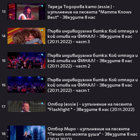
Тереза Тодорова като Jessie J -
изпълнение на песента "Mamma Knows
13
Barbie 2 има краен срок до 2026,
Best" - Звездите в нас
който трябва да спази, иначе
никога няма да се случи.😯💥
Първа индивидуална битка: Кой отпада и
кой отива на ФИНАЛ? - Звездите в нас
14
(20.11.2022) - част 3
Първа индивидуална битка: Кой отпада и
След тежка контузия: Дейв
кой отива на ФИНАЛ? - Звездите в нас
15
Батиста е новият Кратос!😯💥
(20.11.2022) - част 2
Първа индивидуална битка: Кой отпада и
кой отива на ФИНАЛ? - Звездите в нас
16
(20.11.2022) - част 1
Отбор Jessie J - изпълнение на песента
„Спайдър-мен: Нов ден“ буквално
17
"Flashlight " - Звездите в нас (20.11.2022)
взриви кината у нас – ето защо
всички говорят за него👀🎬
Отбор Миро - изпълнение на песента
"Печат от моята душа" - Звездите в нас
18
(20.11.2022)