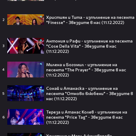
внедрява роботизирана техника и
изкуствен интелект
Християн и Тита - изпълнение на песента
ТРИТЕ ГРАДА
2
20:17
"Finesse" - Звездите в нас (11.12.2022)
Милена Маркова-Маца посреща гости
| Черешката на тортата | 3 авг. 2026
5
Черешката на тортата
Антония и Рафи - изпълнение на песента
09:11
"Cose Della Vita" - Звездите в нас
3
Макаби Тел Авив - ЦСКА 0:3 /
(11.12.2022)
репортаж/
3
gong_bg
00:30
Милена и Богомил - изпълнение на
"Хитч" на 16 август, неделя от 21:00 ч.
песента "The Prayer" - Звездите в нас
4
по KINO NOVA
(11.12.2022)
kinonova_
00:31
Сонай и Атанаска - изпълнение на
Романтични следобеди с филмите по
песента "Отново влюбени" - Звездите в
5
DIEMA FAMILY
нас (11.12.2022)
diemafamily
00:31
"Трудна мишена 2" на16 август, неделя
Тереза и Атанас Колев - изпълнение на
от 22.00 ч. по DIEMA
песента "Price Tag" - Звездите в нас
6
(11.12.2022)
diema
00:36
Романтични филми от 18.00 ч. в
Христина и Маги Джанаварова -