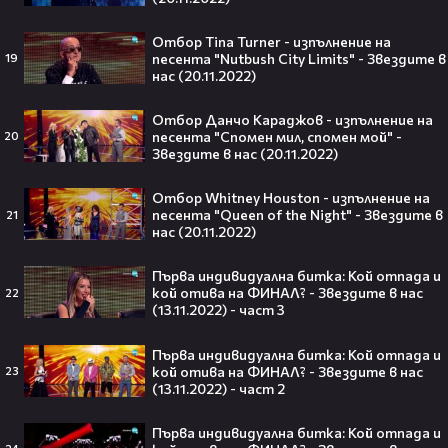
След Брадли Купър, Ирина Шейк
Отбор Tina Turner - изпълнение на
отново е влюбена? Новият мъж
песента "Nutbush City Limits" - Звездите в
19
до супермодела разпали лавина от
нас (20.11.2022)
слухове🧐
Отбор Данчо Караджов - изпълнение на
песента "Спомен мил, спомен мой" -
20
Звездите в нас (20.11.2022)
Пи Диди излиза по-рано от
Отбор Whitney Houston - изпълнение на
затвора? Новата дата вече е
песента "Queen of the Night" - Звездите в
21
факт!💥
нас (20.11.2022)
Първа индивидуална битка: Кой отпада и
кой отива на ФИНАЛ? - Звездите в нас
22
(13.11.2022) - част 3
Сватбата, която чакаше целият
свят! Кристиано Роналдо се жени!
Първа индивидуална битка: Кой отпада и
💍🍾
кой отива на ФИНАЛ? - Звездите в нас
23
(13.11.2022) - част 2
Първа индивидуална битка: Кой отпада и