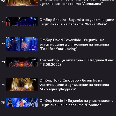
70
изпълнение на песента "Антилопа"
Отбор Shakira- визитки на участниците
71
и изпълнение на песента "Waka Waka"
VESSOU влиза в света на онлайн
сериалите с „Кварталът на
Реджо“ 🤩🎬
Отбор David Coverdale - визитки на
участниците и изпълнение на песента
72
"Fool for Your Loving"
Кой отбор ще отпадне? - Звездите в нас
73
(18.09.2022)
VOID & Girl Code: Всичко за K-pop
сцената и мечтите им
Отбор Тони Стораро - визитки на
участниците и изпълнение на песента
74
"Ако една звезда си"
07:50
Отбор Jessie J - визитки на участниците
75
Искаш да стигнеш до Холивуд?
и изпълнение на песента "Domino"
Юлиан Костов разкрива как!👀💥