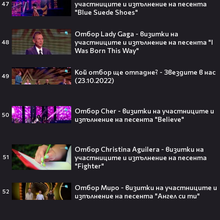
участниците и изпълнение на песента
47
Кристофър Нолън? Най-
"Blue Suede Shoes"
странното решение във филма
всъщност има логика
Отбор Lady Gaga - визитки на
участниците и изпълнение на песента "I
48
Was Born This Way"
Theo в The Voice Cast: "Правен съм
Кой отбор ще отпадне? - Звездите в нас
49
в дискотека!" 👀💥
(23.10.2022)
Отбор Cher - визитки на участниците и
50
изпълнение на песента "Believe"
Съдията отложи сливането на
Отбор Christina Aguilera - визитки на
Paramount и Warner Bros. за 110
участниците и изпълнение на песента
51
милиарда долара!😯💥
"Fighter"
Отбор Миро - визитки на участниците и
52
изпълнение на песента "Ангел си ти"
Любов или скандал? Карди Би и