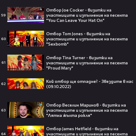
Кристофър Нолан🤩🎮
Отбор Joe Cocker - визитки на
участниците и изпълнение на песента
59
"You Can Leave Your Hat On"
Отбор Tom Jones - визитки на
Джъстин Бийбър ще пее на
участниците и изпълнение на песента
60
Световното първенство по
"Sexbomb"
футбол заедно с Мадона, Шакира
и BTS!⚽🤩
Отбор Tina Turner - визитки на
участниците и изпълнение на песента
61
"Proud Mary"
Кой отбор ще отпадне? - Звездите в нас
ANIVENTURE COMIC CON 2026:
62
(09.10.2022)
Влязохме в друг свят!
Отбор Веселин Маринов - визитки на
08:16
участниците и изпълнение на песента
63
"Лятна жълта рокля"
Бербо смени терена: от „Олд
Отбор James Hetfield - визитки на
Трафорд“ директно на
участниците и изпълнение на песента
64