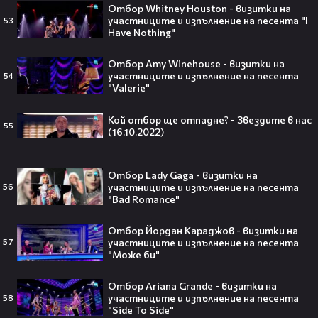
Мадука Окойе разпалиха
Отбор Whitney Houston - визитки на
интернет❤️‍🔥🔥
участниците и изпълнение на песента "I
53
Have Nothing"
Отбор Amy Winehouse - визитки на
участниците и изпълнение на песента
54
"Valerie"
Плати ли FIFA милиони на
IShowSpeed?! Истината зад
Кой отбор ще отпадне? - Звездите в нас
сделката, която разтърси целия
55
(16.10.2022)
интернет🤑💥
Отбор Lady Gaga - визитки на
участниците и изпълнение на песента
56
„Game of Thrones“ най-накрая
"Bad Romance"
получава PC версията която
чакахме🎮🤩
Отбор Йордан Караджов - визитки на
участниците и изпълнение на песента
57
"Може би"
Отбор Ariana Grande - визитки на
участниците и изпълнение на песента
58
Топ 5 игри, които ще ти дадат
"Side To Side"
усещането за „Одисея“ на