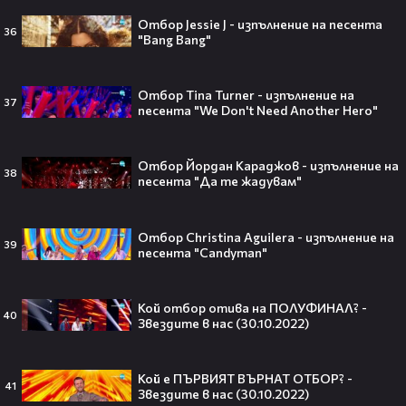
Кой съсипа Фантастичната
Отбор Jessie J - изпълнение на песента
четворка? Майлс Телър
36
"Bang Bang"
проговаря десетилетие по-късно
🎬👀💥
Отбор Tina Turner - изпълнение на
37
песента "We Don't Need Another Hero"
Селена Гомес празнува рождения
си ден: Как момичето от „Disney“
Отбор Йордан Караджов - изпълнение на
38
се превърна в световна икона🤩🎂
песента "Да те жадувам"
Отбор Christina Aguilera - изпълнение на
39
песента "Candyman"
Джон Сина сподели 4 неща, които
могат да съсипят всяко GenZ:
Кой отбор отива на ПОЛУФИНАЛ? -
„Ако ги имаш, провалът е
40
Звездите в нас (30.10.2022)
гарантиран“🧐💥
Кой е ПЪРВИЯТ ВЪРНАТ ОТБОР? -
41
Звездите в нас (30.10.2022)