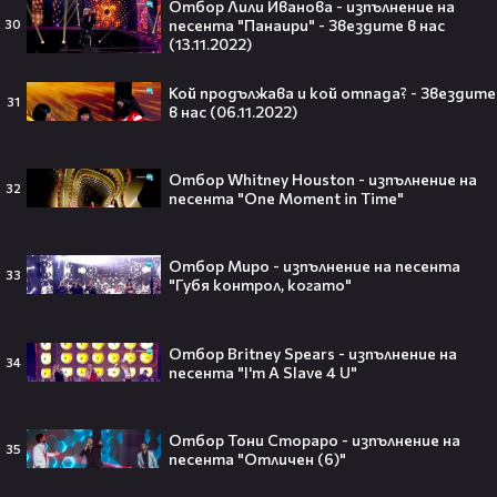
Отбор Лили Иванова - изпълнение на
Травис Скот получи подарък
песента "Панаири" - Звездите в нас
30
мечта от Холанд — всеки
(13.11.2022)
футболен фен би го искал! 🤩
Кой продължава и кой отпада? - Звездите
31
в нас (06.11.2022)
Отбор Whitney Houston - изпълнение на
„Ще се омъжиш ли за мен?“: Фен
32
песента "One Moment in Time"
предложи брак на Зендая, а тя
отвърна само с три думи😅
Отбор Миро - изпълнение на песента
33
"Губя контрол, когато"
Кралят на YouTube – младоженец:
Отбор Britney Spears - изпълнение на
34
MrBeast се ожени!💍🥰
песента "I'm A Slave 4 U"
Отбор Тони Стораро - изпълнение на
35
песента "Отличен (6)"