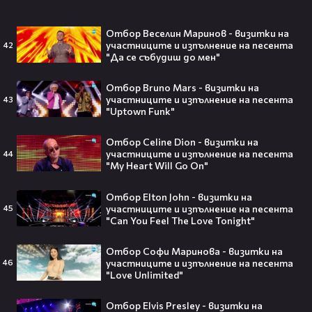
Изследовател на НЛО: "САЩ
притежават технология за
телепортация!"😯💥
Отбор Веселин Маринов - визитки на
участниците и изпълнение на песента
42
"Да се събудиш до мен"
Отбор Bruno Mars - визитки на
участниците и изпълнение на песента
43
Трагедия разтърси Холивуд:
"Uptown Funk"
Младата звезда от „Годзила
срещу Конг“ си отиде на 18🕊️
Отбор Celine Dion - визитки на
участниците и изпълнение на песента
44
"My Heart Will Go On"
Отбор Elton John - визитки на
Ламин Ямал: Момчето, което
участниците и изпълнение на песента
45
покори света на 19 — историята
"Can You Feel The Love Tonight"
на новия символ във футбола🤩⚽
Отбор Софи Маринова - визитки на
участниците и изпълнение на песента
46
"Love Unlimited"
Отбор Elvis Presley - визитки на
Защо Ахил липсва от „Одисей“ на