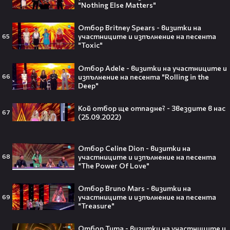
театралната сцена👀⚽
"Nothing Else Matters"
Отбор Britney Spears - визитки на
участниците и изпълнение на песента
65
"Toxic"
250 години тишина: Америка
Отбор Adele - визитки на участниците и
зарови капсула, която никой жив
изпълнение на песента "Rolling in the
66
днес няма да отвори👀💥
Deep"
Кой отбор ще отпадне? - Звездите в нас
67
(25.09.2022)
Ерлинг Холанд ghost-на Том
Холанд?! 💀 Защо Спайдър-мен
Отбор Celine Dion - визитки на
остана на "seen"😅
участниците и изпълнение на песента
68
"The Power Of Love"
Отбор Bruno Mars - визитки на
участниците и изпълнение на песента
69
"Treasure"
Втори шанс за любовта? Ариана
Гранде и Рики Алварес отново
Отбор Тита - визитки на участниците и
заедно!😍