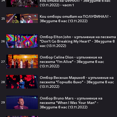
кой отива на ФИНАЛ? - Звездите в нас
24
(13.11.2022) - част 1
Ариана Гранде изчезва?!
Решението ѝ шокира всички!😯💥
Кои отбори отиват на ПОЛУФИНАЛ? -
25
Звездите в нас (13.11.2022)
Отбор Elton John - изпълнение на песента
"Don't Go Breaking My Heart" - Звездите в
26
Всички я тананикат, но малцина
нас (13.11.2022)
знаят истината: VIRAL хитът
„Papaoutai“ всъщност не е изпят
Отбор Celine Dion - изпълнение на
от човек!
песента "I'm Alive" - Звездите в нас
27
(13.11.2022)
Отбор Веселин Маринов - изпълнение на
песента "Горчиво вино" - Звездите в нас
28
Елиът Пейдж разкри истинската
(13.11.2022)
причина за трансформацията на
тялото си!😯💥
Отбор Bruno Mars - изпълнение на
песента "When I Was Your Man" -
29
Звездите в нас (13.11.2022)