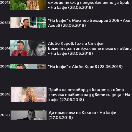
емоциите след предложението за брак
20612
Защо Ахил липсва от „Одисей“ на
- На кафе (28.06.2018)
Кристофър Нолън? Най-
странното решение във филма
всъщност има логика
"На кафе" с Мистър България 2006 - Али
20613
Алиев (28.06.2018)
Любо Киров, Гала и Стефан
Theo в The Voice Cast: "Правен съм
коментират аткуалните теми и новини
20614
в дискотека!" 👀💥
- На кафе (28.06.2018)
"На кафе" с Любо Киров (28.06.2018)
20615
Съдията отложи сливането на
Право на отговор за бащата, който
спечели правата над двете си деца - На
20616
Paramount и Warner Bros. за 110
кафе (27.06.2018)
милиарда долара!😯💥
Да помогнем на Калоян - На кафе
20617
(27.06.2018)