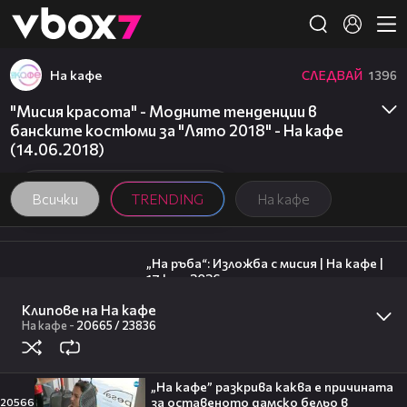
Member of
👾
На кафе
СЛЕДВАЙ
1396
"Мисия красота" - Модните тенденции в
банските костюми за "Лято 2018" - На кафе
(14.06.2018)
Всички
TRENDING
На кафе
09:09
„На ръба“: Изложба с мисия | На кафе |
17 юли 2026
1
На кафе
Клипове на На кафе
02:58
На кафе
-
20665 /
23836
Стаси Айви на премиера със звездата
Том Хидълсън | На кафе | 17 юли 2026
На кафе
20:17
„На кафе” разкрива каква е причината
Милена Маркова-Маца посреща гости
за оставеното дамско бельо в
20566
| Черешката на тортата | 3 авг. 2026