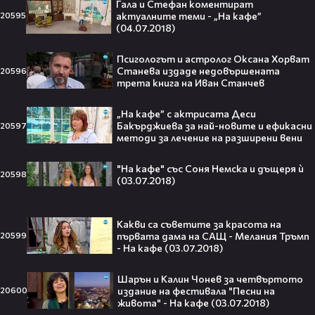
Гала и Стефан коментират
актуалните теми - „На кафе”
20595
Травис Скот получи подарък
(04.07.2018)
мечта от Холанд — всеки
футболен фен би го искал! 🤩
Псигологът и астролог Оксана Хорват
Станева издаде недовършената
20596
трета книга на Иван Станчев
„На кафе” с актрисата Деси
Бакърджиева за най-новите и ефикасни
20597
„Ще се омъжиш ли за мен?“: Фен
методи за лечение на разширени вени
предложи брак на Зендая, а тя
отвърна само с три думи😅
"На кафе" със Соня Немска и дъщеря ѝ
20598
(03.07.2018)
Какви са съветите за красота на
Кралят на YouTube – младоженец:
първата дама на САЩ - Мелания Тръмп
20599
MrBeast се ожени!💍🥰
- На кафе (03.07.2018)
Шарън и Калин Чонев за четвъртото
издание на фестивала "Песни на
20600
живота" - На кафе (03.07.2018)