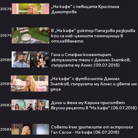
„На кафе” с певицата Кристина
20578
Димитрова
Barbie 2 има краен срок до 2026,
който трябва да спази, иначе
В „На кафе” доктор Папазова разкрива
никога няма да се случи.😯💥
кои са най-ценните помощници в
20579
отслабването
Гала и Стефан коментират
актуалните теми с Даниел Златков,
20580
След тежка контузия: Дейв
съпругата му Агнес (09.07.2018)
Батиста е новият Кратос!😯💥
„На кафе” с футболиста Даниел
Златков, съпругата му Агнес и двете им
20581
деца
Дичо и жена му Карина приготвят
20582
вкусни рецепти в "На кафе" (06.07.2018)
„Спайдър-мен: Нов ден“ буквално
взриви кината у нас – ето защо
всички говорят за него👀🎬
Съвети към зрителите от астролога
20583
Гал Сасон - На кафе (06.07.2018)