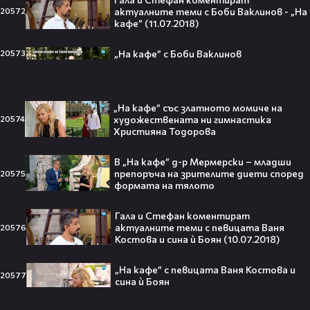
"Трудна мишена 2" на16 август, неделя
актуалните теми с Боби Ваклинов - „На
20572
от 22.00 ч. по DIEMA
кафе” (11.07.2018)
diema
00:36
„На кафе” с Боби Ваклинов
20573
Романтични филми от 18.00 ч. в
събота и неделя по DIEMA FAMILY
diemafamily
„На кафе” със златното момиче на
художествената ни гимнастика
20574
Християна Тодорова
Тийнейджър почти спечели над
В „На кафе” д-р Мермерски – младши
милион долара с тотален гейминг
препоръча на зрителите диети според
20575
трол😯💥
формата на тялото
Гала и Стефан коментират
актуалните теми с певицата Ваня
20576
Костова и сина ѝ Боян (10.07.2018)
55 милиарда по-късно: EA вече
официално е собственост на
„На кафе” с певицата Ваня Костова и
20577
Саудитска Арабия💰
сина ѝ Боян