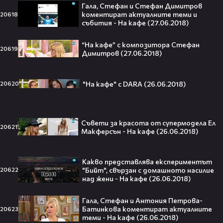
Любов или скандал? Карди Би и
Гала, Стефан и Стефан Димитров
Мадука Окойе разпалиха
коментират актуалните теми и
20618
интернет❤️‍🔥🔥
събития - На кафе (27.06.2018)
“На кафе” с композитора Стефан
20619
Димитров (27.06.2018)
Плати ли FIFA милиони на
IShowSpeed?! Истината зад
"На кафе" с DARA (26.06.2018)
20620
сделката, която разтърси целия
интернет🤑💥
Съвети за красота от супермодела Ел
20621
Макферсън - На кафе (26.06.2018)
„Game of Thrones“ най-накрая
получава PC версията която
Какво представлява експериментът
чакахме🎮🤩
"Бийт", свързан с домашното насилие
20622
над жени - На кафе (26.06.2018)
Гала, Стефан и Антония Петрова-
Батинкова коментират актуалните
20623
теми - На кафе (26.06.2018)
Топ 5 игри, които ще ти дадат