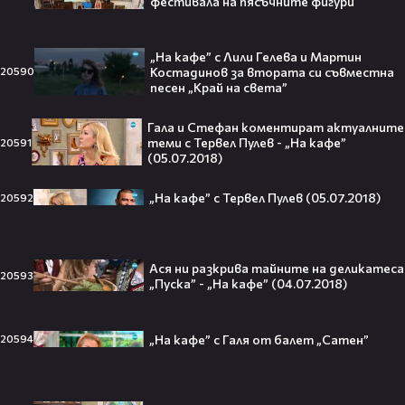
фестивала на пясъчните фигури
Ариана Гранде изчезва?!
„На кафе” с Лили Гелева и Мартин
Решението ѝ шокира всички!😯💥
Костадинов за втората си съвместна
20590
песен „Край на света”
Гала и Стефан коментират актуалните
теми с Тервел Пулев - „На кафе”
20591
(05.07.2018)
Всички я тананикат, но малцина
знаят истината: VIRAL хитът
„На кафе” с Тервел Пулев (05.07.2018)
20592
„Papaoutai“ всъщност не е изпят
от човек!
Ася ни разкрива тайните на деликатеса
20593
„Пуска” - „На кафе” (04.07.2018)
Елиът Пейдж разкри истинската
причина за трансформацията на
тялото си!😯💥
„На кафе” с Галя от балет „Сатен”
20594