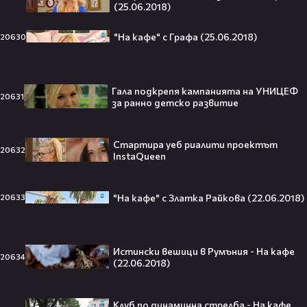
Трафорд“ директно на
(25.06.2018)
театралната сцена👀⚽
"На кафе" с Графа (25.06.2018)
20630
250 години тишина: Америка
Гала подкрепя кампанията на УНИЦЕФ
20631
за ранно детско развитие
зарови капсула, която никой жив
днес няма да отвори👀💥
Стартира уеб риалити проектът
20632
InstaQueen
Ерлинг Холанд ghost-на Том
"На кафе" с Златка Райкова (22.06.2018)
20633
Холанд?! 💀 Защо Спайдър-мен
остана на "seen"😅
Истински вешици в Румъния - На кафе
20634
(22.06.2018)
Втори шанс за любовта? Ариана
Гранде и Рики Алварес отново
Клуб по динамична стрелба - На кафе