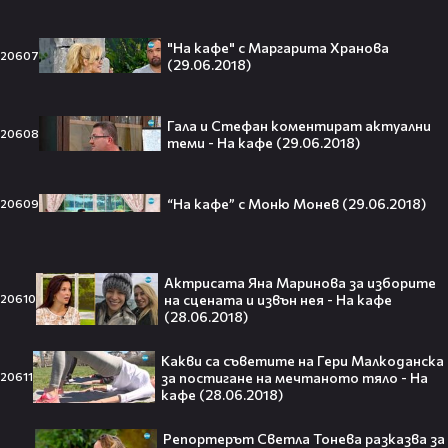
Изследовател на НЛО: "САЩ
притежават технология за
"На кафе" с Маргарита Хранова
телепортация!"😯💥
20607
(29.06.2018)
Гала и Стефан коментират актуални
20608
теми - На кафе (29.06.2018)
Трагедия разтърси Холивуд:
Младата звезда от „Годзила
“На кафе” с Моню Монев (29.06.2018)
срещу Конг“ си отиде на 18🕊️
20609
Актрисата Яна Маринова за изборите
на сцената и извън нея - На кафе
20610
Ламин Ямал: Момчето, което
(28.06.2018)
покори света на 19 — историята
на новия символ във футбола🤩⚽
Какви са съветите на Гери Малкоданска
за постигане на мечтаното тяло - На
20611
кафе (28.06.2018)
Репортерът Светла Тонева разказва за