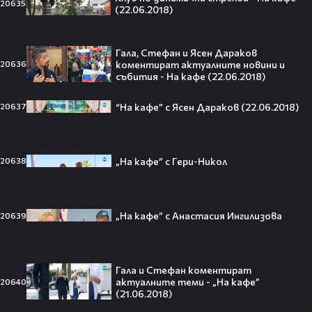
20635
(22.06.2018)
заедно!😍
Гала, Стефан и Ясен Дараков
коментират актуалните новини и
20636
събития - На кафе (22.06.2018)
VESSOU влиза в света на онлайн
сериалите с „Кварталът на
“На кафе” с Ясен Дараков (22.06.2018)
20637
Реджо“ 🤩🎬
„На кафе” с Гери-Никол
20638
VOID & Girl Code: Всичко за K-pop
сцената и мечтите им
„На кафе” с Анастасия Ингилизова
20639
07:50
Гала и Стефан коментират
актуалните теми - „На кафе”
20640
Искаш да стигнеш до Холивуд?
(21.06.2018)
Юлиан Костов разкрива как!👀💥