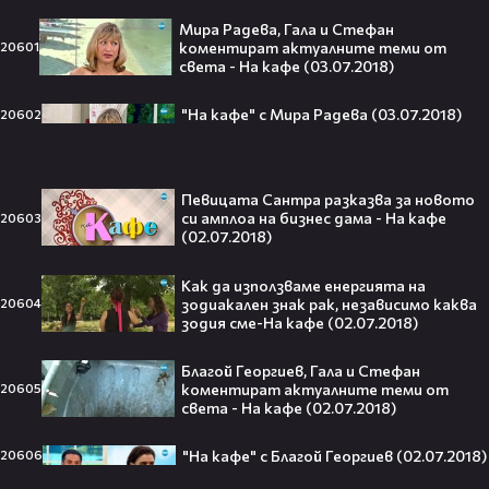
Мира Радева, Гала и Стефан
Кой съсипа Фантастичната
коментират актуалните теми от
20601
четворка? Майлс Телър
света - На кафе (03.07.2018)
проговаря десетилетие по-късно
🎬👀💥
"На кафе" с Мира Радева (03.07.2018)
20602
Селена Гомес празнува рождения
Певицата Сантра разказва за новото
си ден: Как момичето от „Disney“
си амплоа на бизнес дама - На кафе
20603
се превърна в световна икона🤩🎂
(02.07.2018)
Как да използваме енергията на
зодиакален знак рак, независимо каква
20604
зодия сме-На кафе (02.07.2018)
Джон Сина сподели 4 неща, които
могат да съсипят всяко GenZ:
Благой Георгиев, Гала и Стефан
коментират актуалните теми от
20605
„Ако ги имаш, провалът е
света - На кафе (02.07.2018)
гарантиран“🧐💥
"На кафе" с Благой Георгиев (02.07.2018)
20606