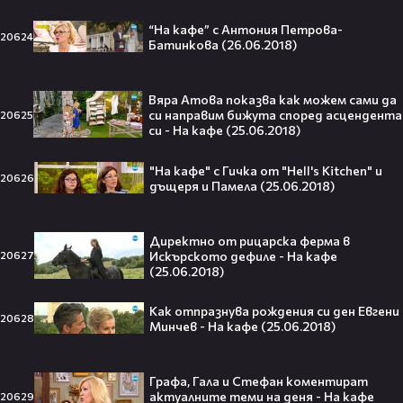
усещането за „Одисея“ на
Кристофър Нолан🤩🎮
“На кафе” с Антония Петрова-
20624
Батинкова (26.06.2018)
Вяра Атова показва как можем сами да
си направим бижута според асцендента
20625
Джъстин Бийбър ще пее на
си - На кафе (25.06.2018)
Световното първенство по
футбол заедно с Мадона, Шакира
"На кафе" с Гичка от "Hell's Kitchen" и
и BTS!⚽🤩
20626
дъщеря и Памела (25.06.2018)
Директно от рицарска ферма в
Искърското дефиле - На кафе
20627
ANIVENTURE COMIC CON 2026:
(25.06.2018)
Влязохме в друг свят!
Как отпразнува рождения си ден Евгени
20628
Минчев - На кафе (25.06.2018)
08:16
Графа, Гала и Стефан коментират
Бербо смени терена: от „Олд
актуалните теми на деня - На кафе
20629