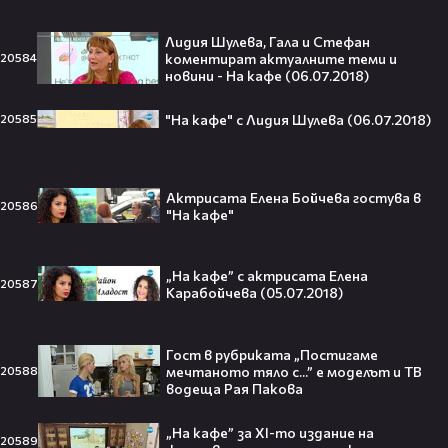
Лидия Шулева, Гала и Стефан
След Брадли Купър, Ирина Шейк
коментират актуалните теми и
20584
отново е влюбена? Новият мъж
новини - На кафе (06.07.2018)
до супермодела разпали лавина от
слухове🧐
"На кафе" с Лидия Шулева (06.07.2018)
20585
Актрисата Елена Бойчева гостува в
Пи Диди излиза по-рано от
20586
"На кафе"
затвора? Новата дата вече е
факт!💥
„На кафе” с актрисата Елена
20587
Карабойчева (05.07.2018)
Сватбата, която чакаше целият
Гост в рубриката „Постигаме
свят! Кристиано Роналдо се жени!
мечтаното тяло с...” е моделът и ТВ
20588
💍🍾
водеща Рая Пакова
„На кафе” за XI-то издание на
20589