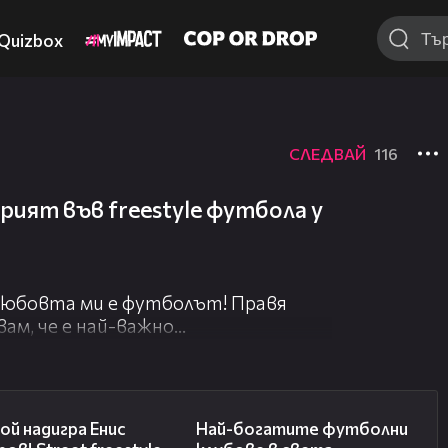
Quizbox
СЛЕДВАЙ
116
рият във freestyle футбола у
 любовта ми е футболът! Правя
вам, че е най-важно
ка една тренировка.
02:18
04:10
болни видеа с мен :)
ой надигра Енис
Най-богатите футболни