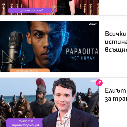
Всички
истина
всъщно
Елиът 
за тра