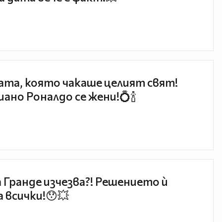
та, която чакаше целият свят!
ано Роналдо се жени!💍🍾
 Гранде изчезва?! Решението ѝ
 всички!😯💥