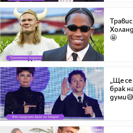
Травис
Холанд
🤩
„Ще се
брак н
думи