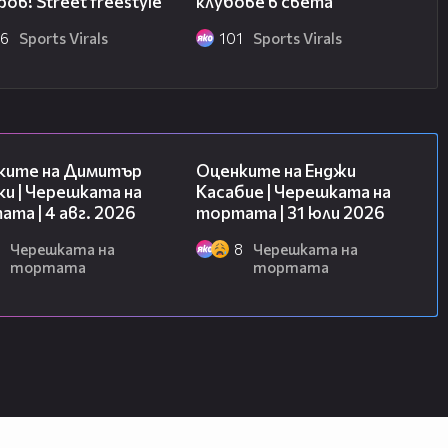
ов! Street freestyle
клубове в света
56
Sports Virals
101
Sports Virals
16:45
09:25
ките на Димитър
Оценките на Енджи
и | Черешката на
Касабие | Черешката на
та | 4 авг. 2026
тортата | 31 юли 2026
Черешката на
8
Черешката на
тортата
тортата