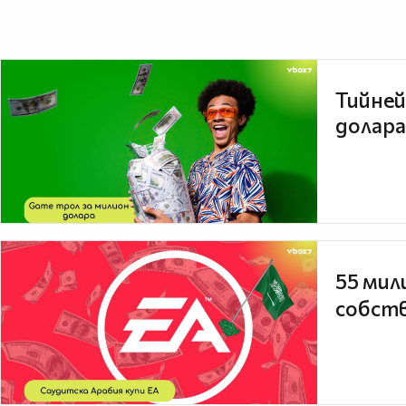
Тийней
долара
55 мил
собств