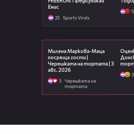
FREERUN: Предизвикай
Тодор
Producer: www.7talents.bg
Енис
25
Sports Virals
20:17
Милена Маркова-Маца
Оцен
посреща гости |
Донск
Черешката на тортата | 3
торта
авг. 2026
3
5
Черешката на
тортата