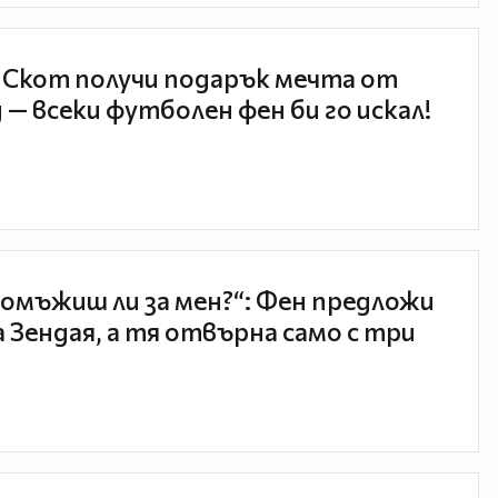
 Скот получи подарък мечта от
 — всеки футболен фен би го искал!
 омъжиш ли за мен?“: Фен предложи
а Зендая, а тя отвърна само с три
