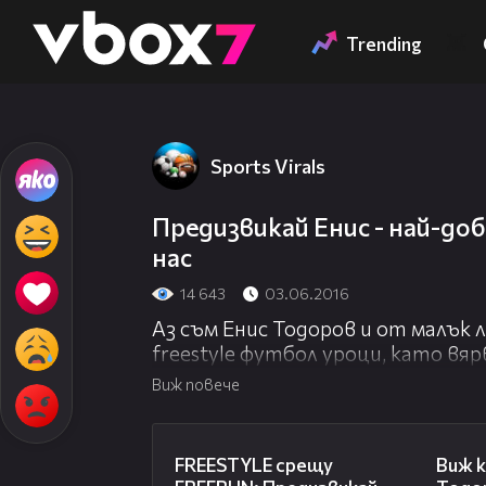
Member of
👾
Trending
Sports Virals
Предизвикай Енис - най-доб
нас
14 643
03.06.2016
Аз съм Енис Тодоров и от малък
freestyle футбол уроци, като вяр
постоянството и да обичаш вся
Виж повече
02:31
Очаквайте още много готини фут
FREESTYLE срещу
Виж к