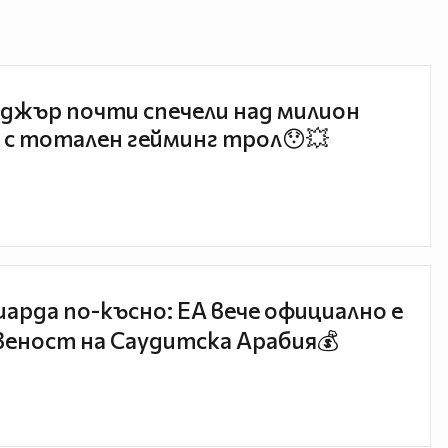
джър почти спечели над милион
 с тотален гейминг трол😯💥
иарда по-късно: EA вече официално е
еност на Саудитска Арабия💰