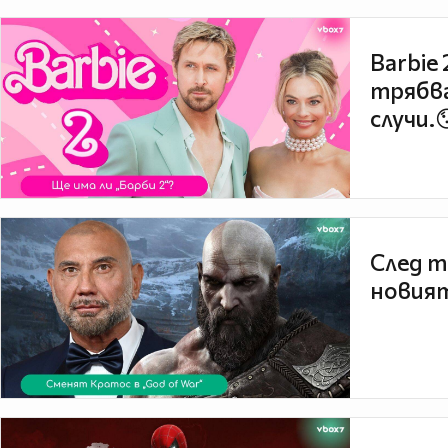
Barbie
трябва
случи.
След т
новият