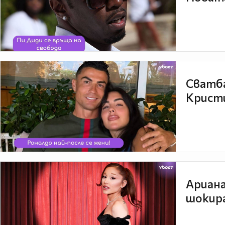
Сватба
Кристи
Ариана
шокира