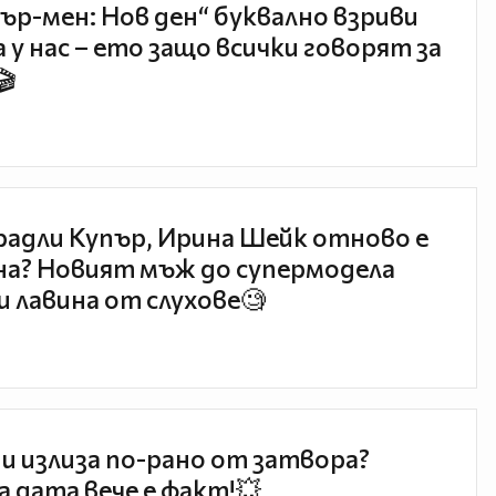
ър-мен: Нов ден“ буквално взриви
 у нас – ето защо всички говорят за
🎬
радли Купър, Ирина Шейк отново е
а? Новият мъж до супермодела
и лавина от слухове🧐
и излиза по-рано от затвора?
 дата вече е факт!💥