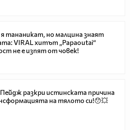
 я тананикат, но малцина знаят
та: VIRAL хитът „Papaoutai“
ст не е изпят от човек!
Пейдж разкри истинската причина
нсформацията на тялото си!😯💥