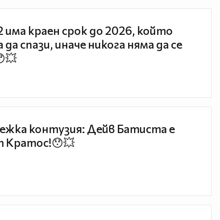
 2 има краен срок до 2026, който
 да спази, иначе никога няма да се
😯💥
ежка контузия: Дейв Батиста е
 Кратос!😯💥