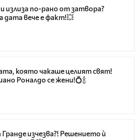
и излиза по-рано от затвора?
 дата вече е факт!💥
та, която чакаше целият свят!
ано Роналдо се жени!💍🍾
 Гранде изчезва?! Решението ѝ