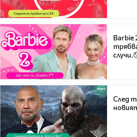
Barbie
трябва
случи.
След т
новият