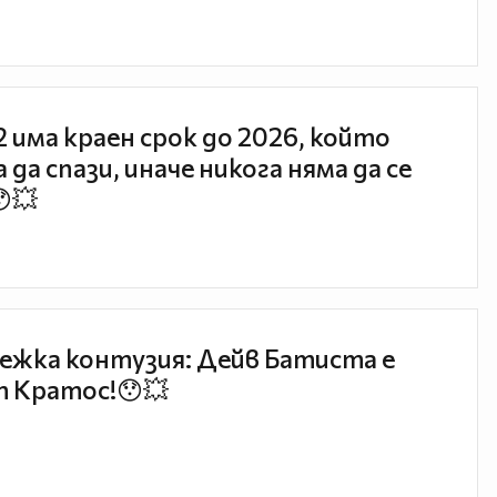
 2 има краен срок до 2026, който
 да спази, иначе никога няма да се
😯💥
ежка контузия: Дейв Батиста е
 Кратос!😯💥