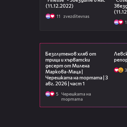
(11.12.2022)
Звезд
(11.1
11
zvezditevnas
1
16:02
Безглутенов хляб от
Левск
трици и хърватски
репо
десерт от Милена
3
Маркова-Маца |
Черешката на тортата | 3
авг. 2026 | част 1
5
Черешката на
тортата