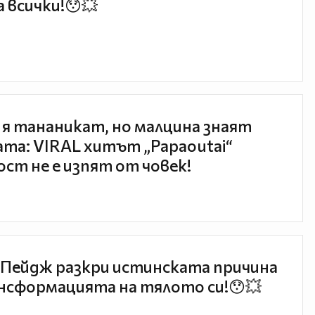
 всички!😯💥
 я тананикат, но малцина знаят
та: VIRAL хитът „Papaoutai“
ст не е изпят от човек!
Пейдж разкри истинската причина
нсформацията на тялото си!😯💥