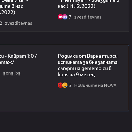
ите в нас
нас (11.12.2022)
2.2022)
7
zvezditevnas
2
zvezditevnas
05:57
03:09
и - Кайрат 1:0 /
Родилка от Варна търси
ртаж/
истината за внезапната
смърт на детето си в
gong_bg
края на 9 месец
3
Новините на NOVA