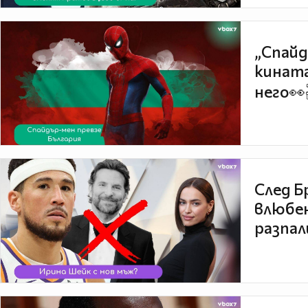
„Спайд
кината
него👀
След Б
влюбен
разпал