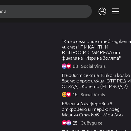
14:32
Клипове на zvezditevnas
"Кажи сега... ние с теб гаджета
zvezditevnas
-
1 /
86
ли сме?" ПИКАНТНИ
ВЪПРОСИ С МИРЕЛА от
финала на "Игри на волята"
Кой е големият ПОБЕДИТЕЛ? -
88
Social Virals
Звездите в нас (11.12.2022)
06:38
Първият секс на Тинко и колко
време е продължил: ОТПРЕД И
ОТЗАД с Коцето (ЕПИЗОД 2)
Християн и Тита - изпълнение на
16
Social Virals
2
песента "Finesse" - Звездите в нас
19:13
(11.12.2022)
Евгения Джаферович в
откровено интервю пред
Мариян Станков – Мон Дьо
Антония и Рафи - изпълнение на
3
песента "Cose Della Vita" -
25
Събуди се
08:58
Звездите в нас (11.12.2022)