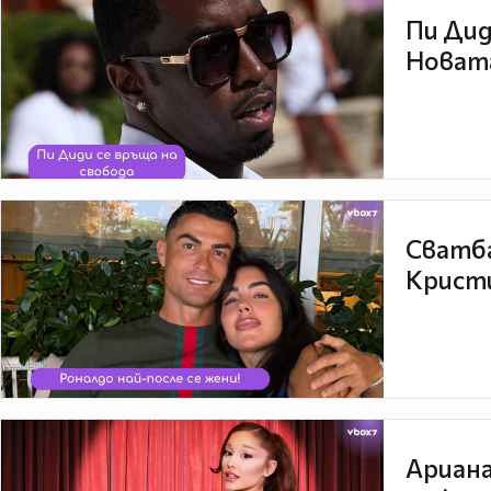
Пи Дид
Новата
Сватба
Кристи
Ариана