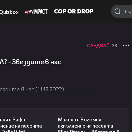
Quizbox
СЛЕДВАЙ
33
 - Звездите в нас
дите в нас (11.12.2022)
07:51
07:20
ия и Рафи -
Милена и Богомил -
нение на песента
изпълнение на песента
Della Vita" -
"The Prayer" - Звездите в