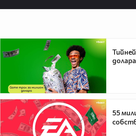
Тийней
долара
55 мил
собств