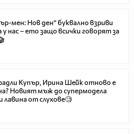
ър-мен: Нов ден“ буквално взриви
 у нас – ето защо всички говорят за
🎬
радли Купър, Ирина Шейк отново е
а? Новият мъж до супермодела
и лавина от слухове🧐