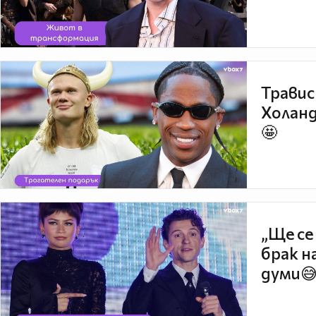
Травис
Холанд
🤩
„Ще се
брак н
думи