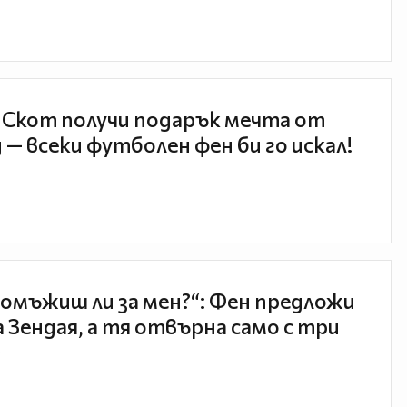
 Скот получи подарък мечта от
 — всеки футболен фен би го искал!
 омъжиш ли за мен?“: Фен предложи
а Зендая, а тя отвърна само с три
