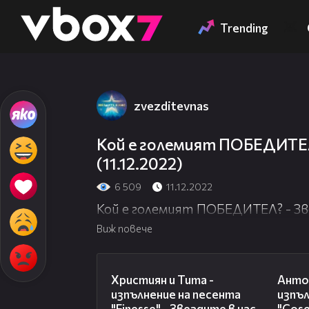
Member of
👾
Trending
zvezditevnas
Кой е големият ПОБЕДИТЕЛ?
(11.12.2022)
6 509
11.12.2022
Кой е големият ПОБЕДИТЕЛ? - Звез
Виж повече
06:47
Християн и Тита -
Антон
изпълнение на песента
изпъл
"Finesse" - Звездите в нас
"Cose 