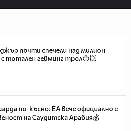
джър почти спечели над милион
 с тотален гейминг трол😯💥
иарда по-късно: EA вече официално е
еност на Саудитска Арабия💰