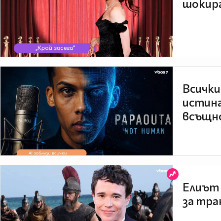
шокира
Всички
истина
всъщно
Елиът 
за тра