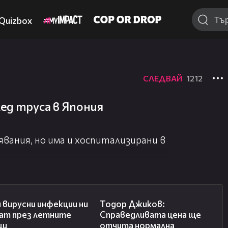
Quizbox
СЛЕДВАЙ
1212
лед труса в Япония
явания, но има и хоспитализирани в
03:37
14:10
 вирусни инфекции ни
Тодор Джиков:
гат през летните
Справедливата цена ще
ци
отчита нормална