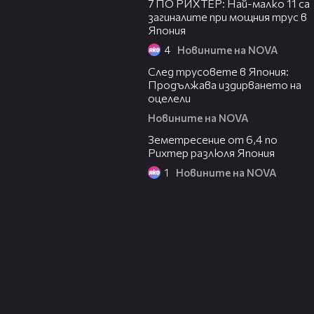
7 ПО РИХТЕР: Най-малко 11 са
загиналите при мощния трус в
Япония
В печата: Съдебната власт
22081
нахално си дава коледни бонуси
4
Новините на NOVA
00:51
След трусовете в Япония:
Продължава издирването на
22082
Член на ВСС: Не сме мафия
оцелели
Новините на NOVA
00:19
Земетресение от 6,4 по
Рихтер разлюля Япония
Учителите на насиленото момче
22083
1
Новините на NOVA
от Дебелт са знаели за случая
Къде е чакалнята за светло
22084
бъдеще?
Влизат в сила нови правила за
22085
етикетите на храните