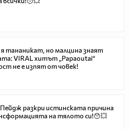
 всички!😯💥
 я тананикат, но малцина знаят
та: VIRAL хитът „Papaoutai“
ст не е изпят от човек!
Пейдж разкри истинската причина
нсформацията на тялото си!😯💥