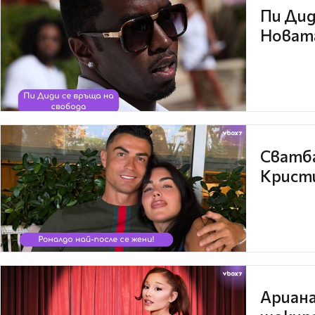
Пи Дид
Новата
Сватба
Кристи
Ариана