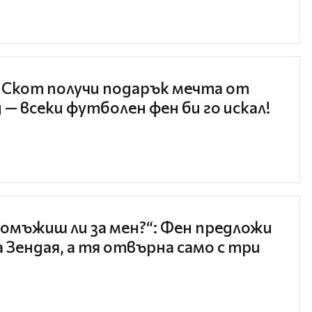
 Скот получи подарък мечта от
 — всеки футболен фен би го искал!
 омъжиш ли за мен?“: Фен предложи
а Зендая, а тя отвърна само с три
