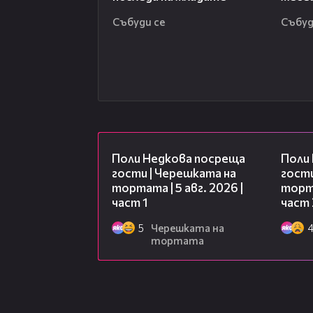
Събуди се
Събуд
19:25
Поли Недкова посреща
Поли
гости | Черешката на
гости
тортата | 5 авг. 2026 |
торта
част 1
част 
5
Черешката на
тортата