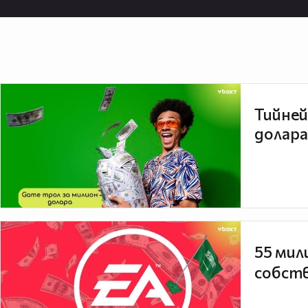
Тийней
долара
55 мил
собств