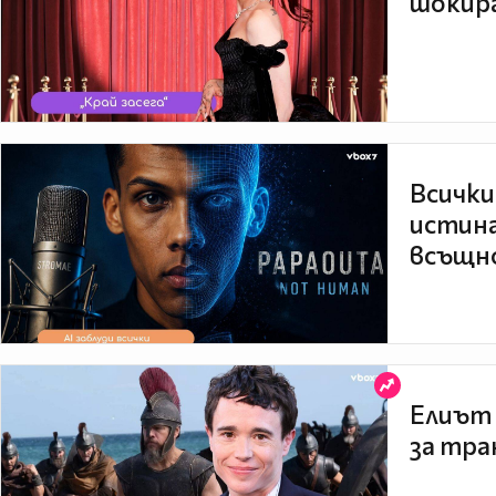
шокира
Всички
истина
всъщно
Елиът 
за тра