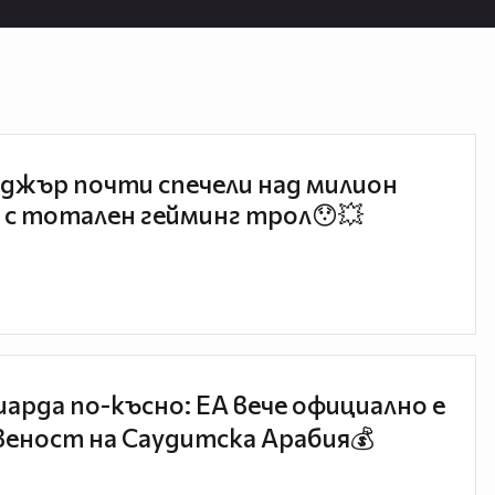
джър почти спечели над милион
 с тотален гейминг трол😯💥
иарда по-късно: EA вече официално е
еност на Саудитска Арабия💰