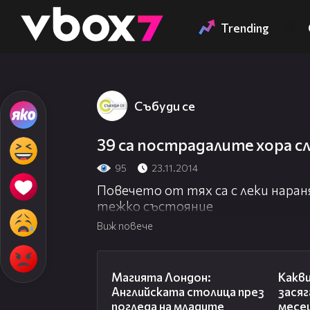
Member of
👾
Trending
Събуди се
39 са пострадалите хора с
95
23.11.2014
Повечето от тях са с леки наран
тежко състояние
Виж повече
05:03
Магията Лондон:
Какви
Английската столица през
зася
погледа на младите
месе