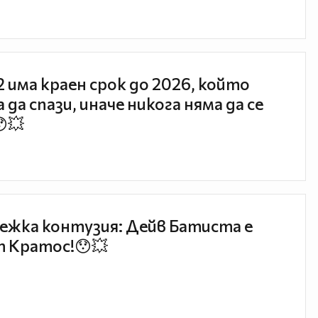
 2 има краен срок до 2026, който
 да спази, иначе никога няма да се
😯💥
ежка контузия: Дейв Батиста е
 Кратос!😯💥