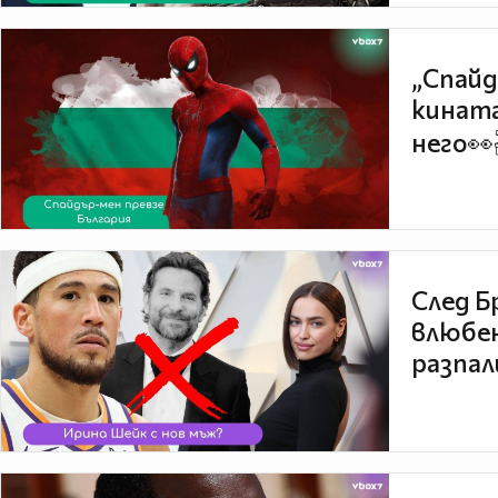
„Спайд
кината
него👀
След Б
влюбен
разпал