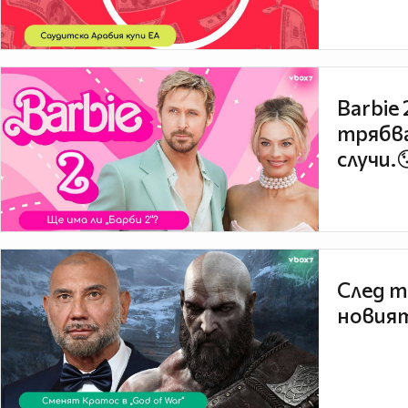
Barbie
трябва
случи.
След т
новият