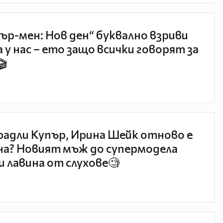
ър-мен: Нов ден“ буквално взриви
 у нас – ето защо всички говорят за
🎬
радли Купър, Ирина Шейк отново е
а? Новият мъж до супермодела
и лавина от слухове🧐