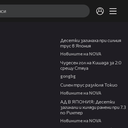
02:04
Клипове на Събуди се
Десетки загинаха при силния
Събуди се
-
22177 /
22317
трус в Япония
Новините на NOVA
00:49
Чудесен гол на Кишада за 2:0
Спално бельо със свастики се
22078
продава в интернет
срещу Стяуа
gongbg
00:21
Силен трус разлюля Токио
Шефът на КНСБ: Вдигането на
22079
Новините на NOVA
стажа за пенсия не е реформа
01:40
АД В ЯПОНИЯ: Десетки
загинали и хиляди ранени при 7.3
по Рихтер
Засегнатите съседи от Велико
22080
Търново пресмятат щетите си
Новините на NOVA
00:23