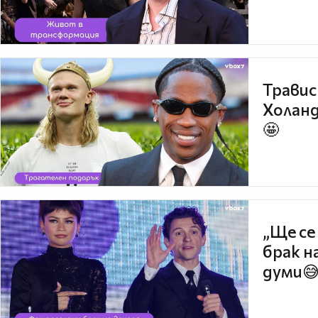
Травис
Холанд
🤩
„Ще се
брак н
думи