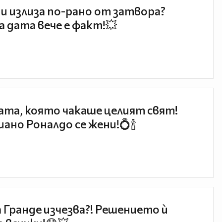
и излиза по-рано от затвора?
 дата вече е факт!💥
та, която чакаше целият свят!
ано Роналдо се жени!💍🍾
 Гранде изчезва?! Решението ѝ