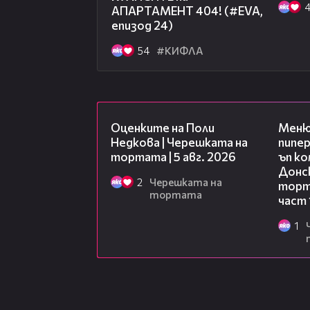
http://www.vbox7.com/play:56d6d
АПАРТАМЕНТ 404! (#EVA,
епизод 24)
54
#КИФЛА
02:09
Оценките на Поли
Меню
Недкова | Черешката на
пипер
тортата | 5 авг. 2026
ъп к
Донск
2
Черешката на
торта
тортата
част 
1