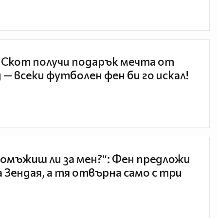
 Скот получи подарък мечта от
 — всеки футболен фен би го искал!
 омъжиш ли за мен?“: Фен предложи
а Зендая, а тя отвърна само с три
