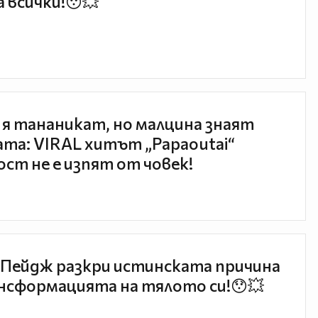
 всички!😯💥
 я тананикат, но малцина знаят
та: VIRAL хитът „Papaoutai“
ст не е изпят от човек!
Пейдж разкри истинската причина
нсформацията на тялото си!😯💥