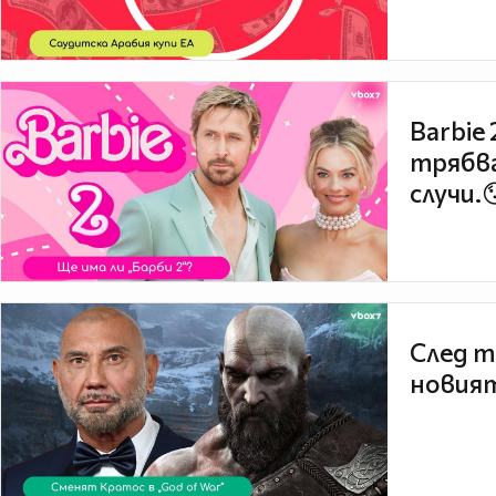
Barbie
трябва
случи.
След т
новият