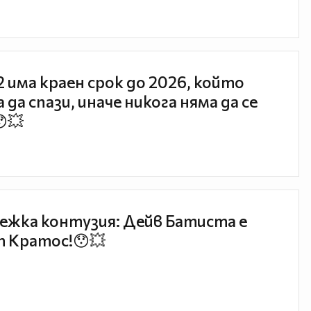
 2 има краен срок до 2026, който
 да спази, иначе никога няма да се
😯💥
ежка контузия: Дейв Батиста е
 Кратос!😯💥