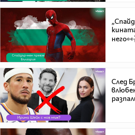
„Спайд
кината
него👀
След Б
влюбен
разпал