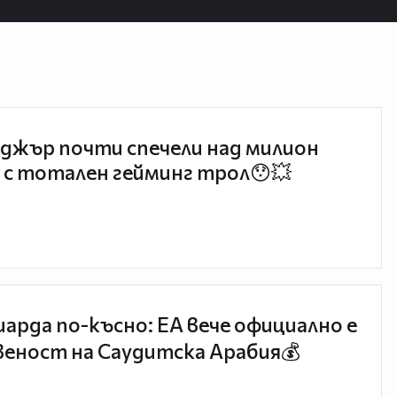
джър почти спечели над милион
 с тотален гейминг трол😯💥
иарда по-късно: EA вече официално е
еност на Саудитска Арабия💰