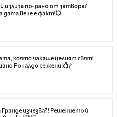
и излиза по-рано от затвора?
 дата вече е факт!💥
та, която чакаше целият свят!
ано Роналдо се жени!💍🍾
 Гранде изчезва?! Решението ѝ