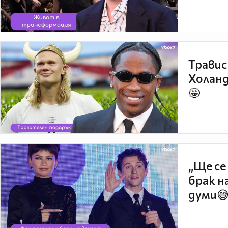
Травис
Холанд
🤩
„Ще се
брак н
думи