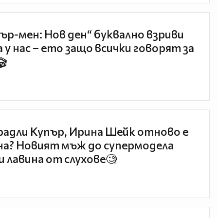
ър-мен: Нов ден“ буквално взриви
 у нас – ето защо всички говорят за
🎬
радли Купър, Ирина Шейк отново е
а? Новият мъж до супермодела
и лавина от слухове🧐