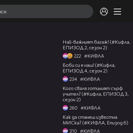
05:12
Любими на thirdfinger
Най-важният багаж! (#Кифла,
thirdfinger
-
187 /
2649
ЕПИЗОД 2, сезон 2)
222
#КИФЛА
07:25
В Пловдив показват най-големия
Боби си е наш! (#Кифла,
88
бръмбар в света
ЕПИЗОД 4, сезон 2)
234
#КИФЛА
05:40
Кого сваля готиният сърф
Какво иска от мъжете моделката
учител? (#Кифла, ЕПИЗОД 3,
89
Таня?!
сезон 2)
260
#КИФЛА
06:54
Как да станеш известна
Не така, брат! - ЕПИЗОД 1
МИСка? (#КИФЛА, Епизод 6)
90
(ПРЕМИЕРА), СЕЗОН Целувки по
ноти
310
#КИФЛА