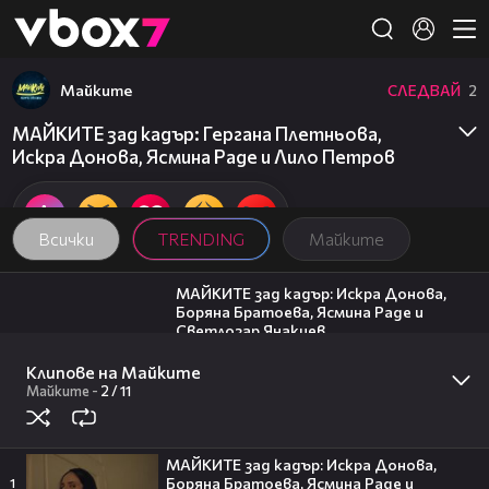
Member of
👾
Майките
СЛЕДВАЙ
2
МАЙКИТЕ зад кадър: Гергана Плетньова,
Искра Донова, Ясмина Раде и Лило Петров
Всички
TRENDING
Майките
01:14
МАЙКИТЕ зад кадър: Искра Донова,
Боряна Братоева, Ясмина Раде и
Светлозар Янакиев
2
Майките
01:51
Клипове на Майките
МАЙКИТЕ зад кадър: Мартина
Майките
-
2 /
11
Апостолова, Петър Антонов,
Светлозар Янакиев и Лора
Ахтарджиева
МАЙКИТЕ зад кадър: Искра Донова,
1
Майките
00:06
Боряна Братоева, Ясмина Раде и
1