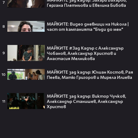
10:11
7
Гергана Плетньова и Евелина Бибова
27 юли: Началото на първата
карантина в историята на
човечеството
МАЙКИТЕ: Видео дневници на Никола |
1
vestibg
8
част от кампанията "Бъди до мен"
МАЙКИТЕ #Зад Кадър с Александър
Чобанов, Александър Христов и
9
Тийнейджър почти спечели над
Анастасия Мелникова
милион долара с тотален гейминг
трол😯💥
МАЙКИТЕ зад кадър: Юлиан Костов, Рая
10
Пеева, Матю Григоров и Мирела Илиева
МАЙКИТЕ зад кадър: Виктор Чучков,
55 милиарда по-късно: EA вече
Александър Станишев, Александър
11
официално е собственост на
Христов
Саудитска Арабия💰