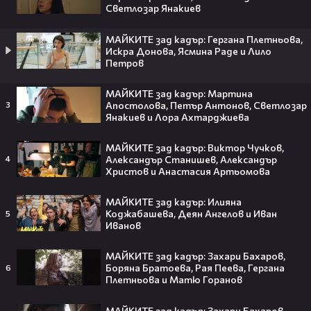
Светлозар Янакиев
Фирмата със седалище в Лясковец
внедрява роботизирана техника и
изкуствен интелект
МАЙКИТЕ зад кадър: Гергана Плетньова,
ТРИТЕ ГРАДА
Искра Донова, Ясмина Раде и Лило
05:57
Петров
Левски - Кайрат 1:0 /репортаж/
2
gong_bg
МАЙКИТЕ зад кадър: Мартина
19:47
Апостолова, Петър Антонов, Светлозар
3
Ана Шермин посреща гости |
Янакиев и Лора Ахтарджиева
Черешката на тортата | 20 юли 2026
13
Черешката на тортата
00:30
МАЙКИТЕ зад кадър: Виктор Чучков,
OPERA_VARNA-NORMA
Александър Станишев, Александър
4
Христов и Анастасия Артьомова
Paid Publications
00:31
Единадесета седмица на "Великият
МАЙКИТЕ зад кадър: Илияна
понеделник" на 11 август по KINO NOVA
Коджабашева, Деян Ангелов и Иван
5
kinonova_
Иванов
03:00
Джуманджи: Без граници - трейлър с
български субтитри
МАЙКИТЕ зад кадър: Захари Бахаров,
Боряна Братоева, Рая Пеева, Гергана
6
forumfilm
00:31
Плетньова и Матю Горанов
OPERA VARNA ERMONELA JAHO
Paid Publications
МАЙКИТЕ зад кадър: Захари Бахаров,