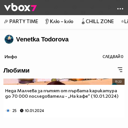
Member of
👾
🎉 PARTY TIME
👂 Клю – клю
🪀CHILL ZONE
⭐Li
Venetka Todorova
Инфо
СЛЕДВАЙ
0
Любими
11:22
Неда Малчева за пътят от първата карикатура
до 70 000 последователи - „На кафе” (10.01.2024)
25
10.01.2024