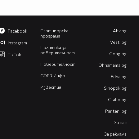
Партньорска
Abv.bg
Facebook
програма
Vesti.bg
Instagram
Политика за
поверителност
Gong.bg
TikTok
Поверителност
Оhnamama.bg
GDPR Инфо
Edna.bg
Известия
Sinoptik.bg
Grabo.bg
Pariteni.bg
За нас
За реклама