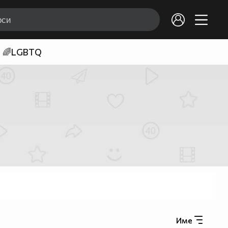
🌈LGBTQ
Име