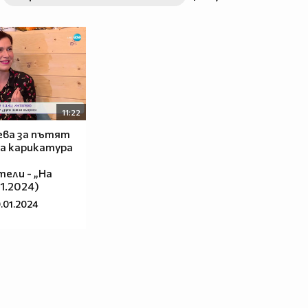
11:22
ева за пътят
а карикатура
ели - „На
01.2024)
.01.2024