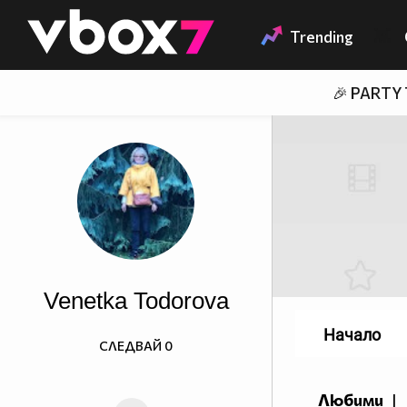
Member of
👾
Trending
🎉 PARTY
Venetka Todorova
Начало
СЛЕДВАЙ
0
Любими
|