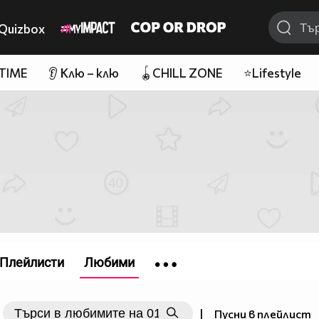
Quizbox
 TIME
👂 Клю – клю
🪀CHILL ZONE
⭐Lifestyle
Плейлисти
Любими
|
Пусни в плейлист