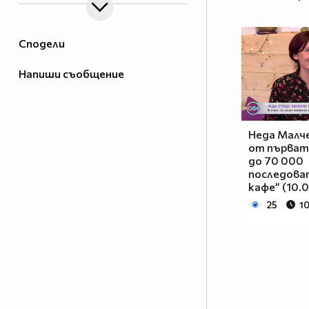
Сподели
Напиши съобщение
Неда Малч
от първат
до 70 000
последоват
кафе” (10.
25
10