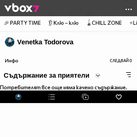
Member of
👾
🎉 PARTY TIME
👂 Клю – клю
🪀CHILL ZONE
⭐Li
Venetka Todorova
Инфо
СЛЕДВАЙ
0
Съдържание за приятели
Потребителят все още няма качено съдържание.