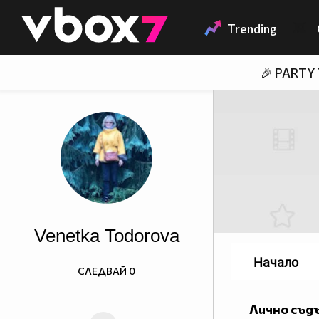
Member of
👾
Trending
🎉 PARTY
Venetka Todorova
Начало
СЛЕДВАЙ
0
Лично съд