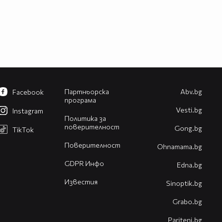
Партньорска
Abv.bg
Facebook
програма
Vesti.bg
Instagram
Политика за
поверителност
Gong.bg
TikTok
Поверителност
Оhnamama.bg
GDPR Инфо
Edna.bg
Известия
Sinoptik.bg
Grabo.bg
Pariteni.bg