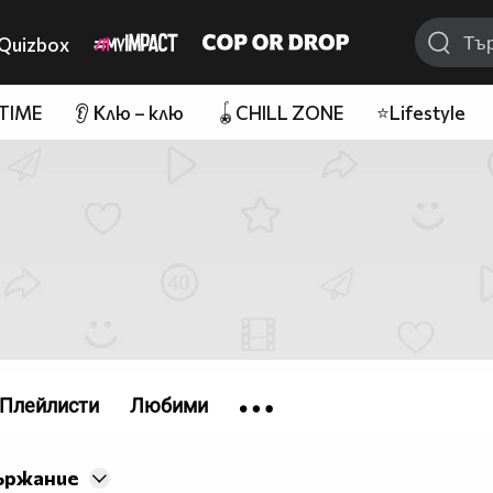
Quizbox
 TIME
👂 Клю – клю
🪀CHILL ZONE
⭐Lifestyle
Плейлисти
Любими
ържание