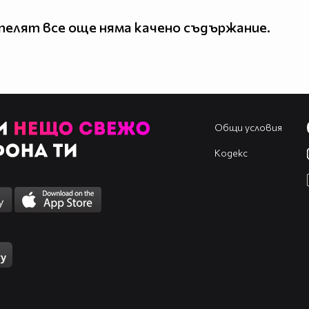
елят все още няма качено съдържание.
Общи условия
Кодекс