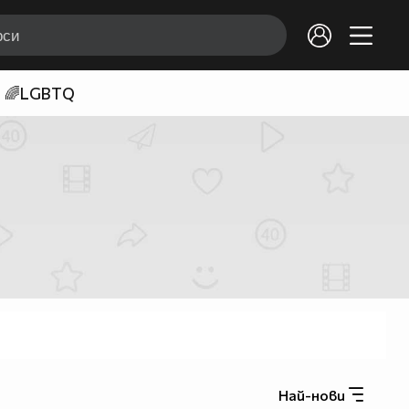
🌈LGBTQ
Най-нови