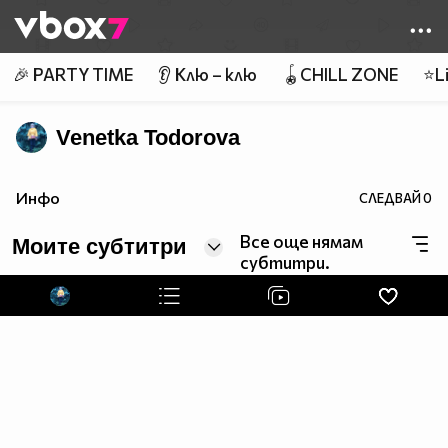
Member of
👾
🎉 PARTY TIME
👂 Клю – клю
🪀CHILL ZONE
⭐Li
Venetka Todorova
Инфо
СЛЕДВАЙ
0
Все още нямам
Моите субтитри
субтитри.