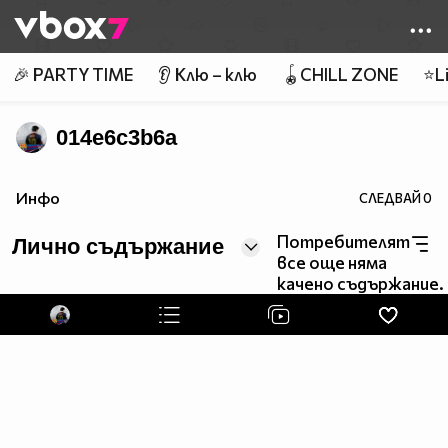
Member of
👾
🎉 PARTY TIME
👂 Клю – клю
🪀CHILL ZONE
⭐Li
014e6c3b6a
Инфо
СЛЕДВАЙ
0
Потребителят
Лично съдържание
все още няма
качено съдържание.